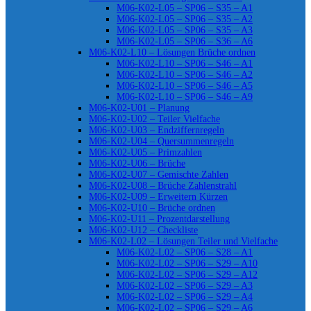
M06-K02-L05 – SP06 – S35 – A1
M06-K02-L05 – SP06 – S35 – A2
M06-K02-L05 – SP06 – S35 – A3
M06-K02-L05 – SP06 – S36 – A6
M06-K02-L10 – Lösungen Brüche ordnen
M06-K02-L10 – SP06 – S46 – A1
M06-K02-L10 – SP06 – S46 – A2
M06-K02-L10 – SP06 – S46 – A5
M06-K02-L10 – SP06 – S46 – A9
M06-K02-U01 – Planung
M06-K02-U02 – Teiler Vielfache
M06-K02-U03 – Endziffernregeln
M06-K02-U04 – Quersummenregeln
M06-K02-U05 – Primzahlen
M06-K02-U06 – Brüche
M06-K02-U07 – Gemischte Zahlen
M06-K02-U08 – Brüche Zahlenstrahl
M06-K02-U09 – Erweitern Kürzen
M06-K02-U10 – Brüche ordnen
M06-K02-U11 – Prozentdarstellung
M06-K02-U12 – Checkliste
M06-K02-L02 – Lösungen Teiler und Vielfache
M06-K02-L02 – SP06 – S28 – A1
M06-K02-L02 – SP06 – S29 – A10
M06-K02-L02 – SP06 – S29 – A12
M06-K02-L02 – SP06 – S29 – A3
M06-K02-L02 – SP06 – S29 – A4
M06-K02-L02 – SP06 – S29 – A6