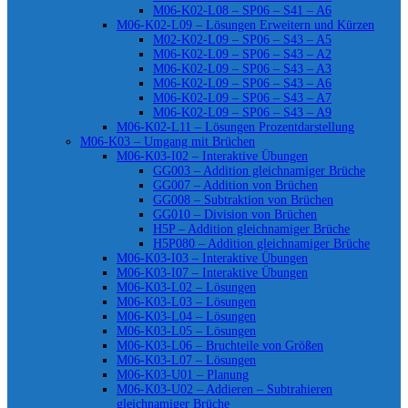
M06-K02-L08 – SP06 – S41 – A6
M06-K02-L09 – Lösungen Erweitern und Kürzen
M02-K02-L09 – SP06 – S43 – A5
M06-K02-L09 – SP06 – S43 – A2
M06-K02-L09 – SP06 – S43 – A3
M06-K02-L09 – SP06 – S43 – A6
M06-K02-L09 – SP06 – S43 – A7
M06-K02-L09 – SP06 – S43 – A9
M06-K02-L11 – Lösungen Prozentdarstellung
M06-K03 – Umgang mit Brüchen
M06-K03-I02 – Interaktive Übungen
GG003 – Addition gleichnamiger Brüche
GG007 – Addition von Brüchen
GG008 – Subtraktion von Brüchen
GG010 – Division von Brüchen
H5P – Addition gleichnamiger Brüche
H5P080 – Addition gleichnamiger Brüche
M06-K03-I03 – Interaktive Übungen
M06-K03-I07 – Interaktive Übungen
M06-K03-L02 – Lösungen
M06-K03-L03 – Lösungen
M06-K03-L04 – Lösungen
M06-K03-L05 – Lösungen
M06-K03-L06 – Bruchteile von Größen
M06-K03-L07 – Lösungen
M06-K03-U01 – Planung
M06-K03-U02 – Addieren – Subtrahieren
gleichnamiger Brüche