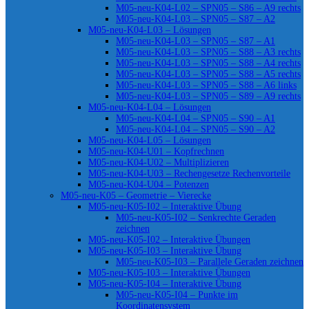
M05-neu-K04-L02 – SPN05 – S86 – A9 rechts
M05-neu-K04-L03 – SPN05 – S87 – A2
M05-neu-K04-L03 – Lösungen
M05-neu-K04-L03 – SPN05 – S87 – A1
M05-neu-K04-L03 – SPN05 – S88 – A3 rechts
M05-neu-K04-L03 – SPN05 – S88 – A4 rechts
M05-neu-K04-L03 – SPN05 – S88 – A5 rechts
M05-neu-K04-L03 – SPN05 – S88 – A6 links
M05-neu-K04-L03 – SPN05 – S89 – A9 rechts
M05-neu-K04-L04 – Lösungen
M05-neu-K04-L04 – SPN05 – S90 – A1
M05-neu-K04-L04 – SPN05 – S90 – A2
M05-neu-K04-L05 – Lösungen
M05-neu-K04-U01 – Kopfrechnen
M05-neu-K04-U02 – Multiplizieren
M05-neu-K04-U03 – Rechengesetze Rechenvorteile
M05-neu-K04-U04 – Potenzen
M05-neu-K05 – Geometrie – Vierecke
M05-neu-K05-I02 – Interaktive Übung
M05-neu-K05-I02 – Senkrechte Geraden
zeichnen
M05-neu-K05-I02 – Interaktive Übungen
M05-neu-K05-I03 – Interaktive Übung
M05-neu-K05-I03 – Parallele Geraden zeichnen
M05-neu-K05-I03 – Interaktive Übungen
M05-neu-K05-I04 – Interaktive Übung
M05-neu-K05-I04 – Punkte im
Koordinatensystem