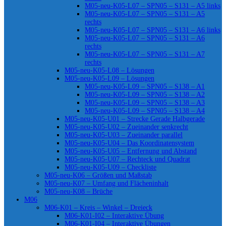
M05-neu-K05-L07 – SPN05 – S131 – A5 links
M05-neu-K05-L07 – SPN05 – S131 – A5
rechts
M05-neu-K05-L07 – SPN05 – S131 – A6 links
M05-neu-K05-L07 – SPN05 – S131 – A6
rechts
M05-neu-K05-L07 – SPN05 – S131 – A7
rechts
M05-neu-K05-L08 – Lösungen
M05-neu-K05-L09 – Lösungen
M05-neu-K05-L09 – SPN05 – S138 – A1
M05-neu-K05-L09 – SPN05 – S138 – A2
M05-neu-K05-L09 – SPN05 – S138 – A3
M05-neu-K05-L09 – SPN05 – S138 – A4
M05-neu-K05-U01 – Strecke Gerade Halbgerade
M05-neu-K05-U02 – Zueinander senkrecht
M05-neu-K05-U03 – Zueinander parallel
M05-neu-K05-U04 – Das Koordinatensystem
M05-neu-K05-U05 – Entfernung und Abstand
M05-neu-K05-U07 – Rechteck und Quadrat
M05-neu-K05-U09 – Checkliste
M05-neu-K06 – Größen und Maßstab
M05-neu-K07 – Umfang und Flächeninhalt
M05-neu-K08 – Brüche
M06
M06-K01 – Kreis – Winkel – Dreieck
M06-K01-I02 – Interaktive Übung
M06-K01-I04 – Interaktive Übungen