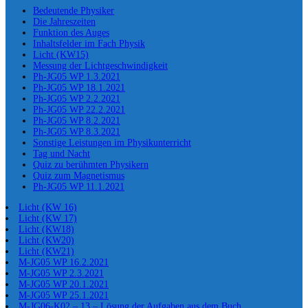
Bedeutende Physiker
Die Jahreszeiten
Funktion des Auges
Inhaltsfelder im Fach Physik
Licht (KW15)
Messung der Lichtgeschwindigkeit
Ph-JG05 WP 1.3.2021
Ph-JG05 WP 18.1.2021
Ph-JG05 WP 2.2.2021
Ph-JG05 WP 22.2.2021
Ph-JG05 WP 8.2.2021
Ph-JG05 WP 8.3.2021
Sonstige Leistungen im Physikunterricht
Tag und Nacht
Quiz zu berühmten Physikern
Quiz zum Magnetismus
Ph-JG05 WP 11.1.2021
Licht (KW 16)
Licht (KW 17)
Licht (KW18)
Licht (KW20)
Licht (KW21)
M-JG05 WP 16.2.2021
M-JG05 WP 2.3.2021
M-JG05 WP 20.1.2021
M-JG05 WP 25.1.2021
M-JG06-K02 – 13 – Lösung der Aufgaben aus dem Buch