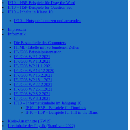
IF10 – H5P-Beispiele für Drag the Word
IF10 – H5P-Beispiele für Question Set
IF10 – Inhalte in Klasse 10
IF10 – Hotspots benutzen und anwenden
Impressum
Informatik
Die Bestandteile des Computers
HTML-Tabelle mit verbundenen Zellen
IF-JG08 Beispielpräsentation
IF-JG08 WP 1.2.2021
IF-JG08 WP 1.3.2021
IF-JG08 WP 11.1.2021
IF-JG08 WP 14.12.2020
IF-JG08 WP 15.2.2021
IF-JG08 WP 18.1.2021
IF-JG08 WP 22.2.2021
IF-JG08 WP 25.1.2021
IF-JG08 WP 8.2.2021
IF-JG08 WP 8.3.2021
IF10 – Informatikinhalte im Jahrgang 10
IF10 – H5P – Beispiele für Dominos
IF10 – H5P – Beispiele für Fill in the Blanc
Kreis-Ausschnitte (KW19)
Lerninhalte der Physik (Stand von 2022)