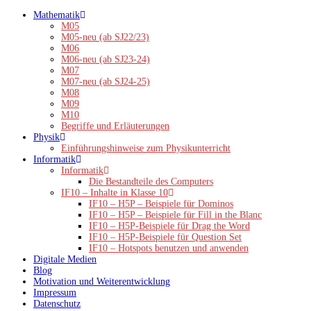
Zum
Mathematik
Inhalt
M05
springen
M05-neu (ab SJ22/23)
M06
M06-neu (ab SJ23-24)
M07
M07-neu (ab SJ24-25)
M08
M09
M10
Begriffe und Erläuterungen
Physik
Einführungshinweise zum Physikunterricht
Informatik
Informatik
Die Bestandteile des Computers
IF10 – Inhalte in Klasse 10
IF10 – H5P – Beispiele für Dominos
IF10 – H5P – Beispiele für Fill in the Blanc
IF10 – H5P-Beispiele für Drag the Word
IF10 – H5P-Beispiele für Question Set
IF10 – Hotspots benutzen und anwenden
Digitale Medien
Blog
Motivation und Weiterentwicklung
Impressum
Datenschutz