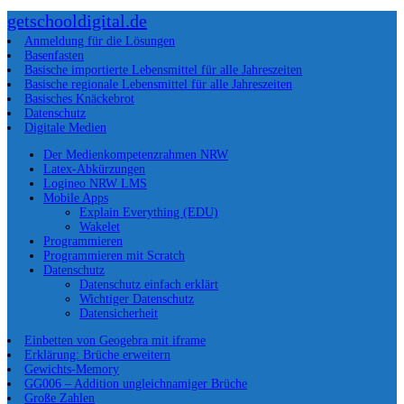
getschooldigital.de
Anmeldung für die Lösungen
Basenfasten
Basische importierte Lebensmittel für alle Jahreszeiten
Basische regionale Lebensmittel für alle Jahreszeiten
Basisches Knäckebrot
Datenschutz
Digitale Medien
Der Medienkompetenzrahmen NRW
Latex-Abkürzungen
Logineo NRW LMS
Mobile Apps
Explain Everything (EDU)
Wakelet
Programmieren
Programmieren mit Scratch
Datenschutz
Datenschutz einfach erklärt
Wichtiger Datenschutz
Datensicherheit
Einbetten von Geogebra mit iframe
Erklärung: Brüche erweitern
Gewichts-Memory
GG006 – Addition ungleichnamiger Brüche
Große Zahlen