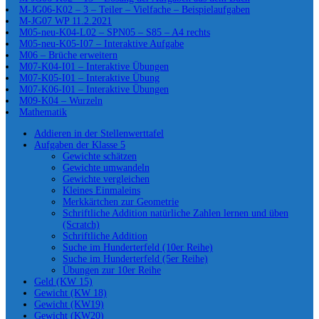
M-JG06-K02 – 3 – Teiler – Vielfache – Beispielaufgaben
M-JG07 WP 11.2.2021
M05-neu-K04-L02 – SPN05 – S85 – A4 rechts
M05-neu-K05-I07 – Interaktive Aufgabe
M06 – Brüche erweitern
M07-K04-I01 – Interaktive Übungen
M07-K05-I01 – Interaktive Übung
M07-K06-I01 – Interaktive Übungen
M09-K04 – Wurzeln
Mathematik
Addieren in der Stellenwerttafel
Aufgaben der Klasse 5
Gewichte schätzen
Gewichte umwandeln
Gewichte vergleichen
Kleines Einmaleins
Merkkärtchen zur Geometrie
Schriftliche Addition natürliche Zahlen lernen und üben
(Scratch)
Schriftliche Addition
Suche im Hunderterfeld (10er Reihe)
Suche im Hunderterfeld (5er Reihe)
Übungen zur 10er Reihe
Geld (KW 15)
Gewicht (KW 18)
Gewicht (KW19)
Gewicht (KW20)