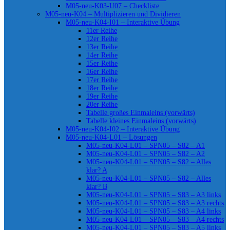
M05-neu-K03-U07 – Checkliste
M05-neu-K04 – Multiplizieren und Dividieren
M05-neu-K04-I01 – Interaktive Übung
11er Reihe
12er Reihe
13er Reihe
14er Reihe
15er Reihe
16er Reihe
17er Reihe
18er Reihe
19er Reihe
20er Reihe
Tabelle großes Einmaleins (vorwärts)
Tabelle kleines Einmaleins (vorwärts)
M05-neu-K04-I02 – Interaktive Übung
M05-neu-K04-L01 – Lösungen
M05-neu-K04-L01 – SPN05 – S82 – A1
M05-neu-K04-L01 – SPN05 – S82 – A2
M05-neu-K04-L01 – SPN05 – S82 – Alles
klar? A
M05-neu-K04-L01 – SPN05 – S82 – Alles
klar? B
M05-neu-K04-L01 – SPN05 – S83 – A3 links
M05-neu-K04-L01 – SPN05 – S83 – A3 rechts
M05-neu-K04-L01 – SPN05 – S83 – A4 links
M05-neu-K04-L01 – SPN05 – S83 – A4 rechts
M05-neu-K04-L01 – SPN05 – S83 – A5 links