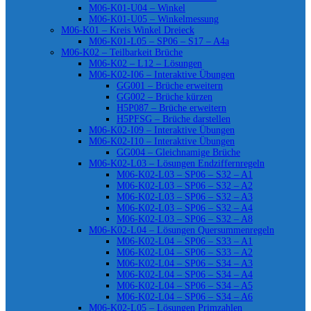
M06-K01-U04 – Winkel
M06-K01-U05 – Winkelmessung
M06-K01 – Kreis Winkel Dreieck
M06-K01-L05 – SP06 – S17 – A4a
M06-K02 – Teilbarkeit Brüche
M06-K02 – L12 – Lösungen
M06-K02-I06 – Interaktive Übungen
GG001 – Brüche erweitern
GG002 – Brüche kürzen
H5P087 – Brüche erweitern
H5PFSG – Brüche darstellen
M06-K02-I09 – Interaktive Übungen
M06-K02-I10 – Interaktive Übungen
GG004 – Gleichnamige Brüche
M06-K02-L03 – Lösungen Endziffernregeln
M06-K02-L03 – SP06 – S32 – A1
M06-K02-L03 – SP06 – S32 – A2
M06-K02-L03 – SP06 – S32 – A3
M06-K02-L03 – SP06 – S32 – A4
M06-K02-L03 – SP06 – S32 – A8
M06-K02-L04 – Lösungen Quersummenregeln
M06-K02-L04 – SP06 – S33 – A1
M06-K02-L04 – SP06 – S33 – A2
M06-K02-L04 – SP06 – S34 – A3
M06-K02-L04 – SP06 – S34 – A4
M06-K02-L04 – SP06 – S34 – A5
M06-K02-L04 – SP06 – S34 – A6
M06-K02-L05 – Lösungen Primzahlen