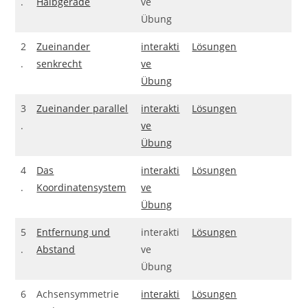
.
Halbgerade
ve
Übung
2
Zueinander
interakti
Lösungen
.
senkrecht
ve
Übung
3
Zueinander parallel
interakti
Lösungen
.
ve
Übung
4
Das
interakti
Lösungen
.
Koordinatensystem
ve
Übung
5
Entfernung und
interakti
Lösungen
.
Abstand
ve
Übung
6
Achsensymmetrie
interakti
Lösungen