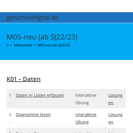
Zum
Inhalt
getschooldigital.de
springen
M05-neu (ab SJ22/23)
>
Mathematik
>
M05-neu (ab SJ22/23)
K01 – Daten
1
Daten in Listen erfassen
interaktive
Lösung
.
Übung
en
2
Diagramme lesen
interaktive
Lösung
.
Übung
en