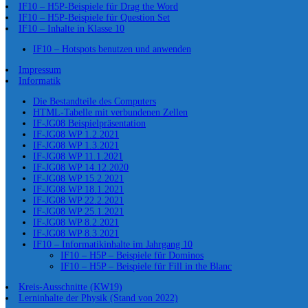
IF10 – H5P-Beispiele für Drag the Word
IF10 – H5P-Beispiele für Question Set
IF10 – Inhalte in Klasse 10
IF10 – Hotspots benutzen und anwenden
Impressum
Informatik
Die Bestandteile des Computers
HTML-Tabelle mit verbundenen Zellen
IF-JG08 Beispielpräsentation
IF-JG08 WP 1.2.2021
IF-JG08 WP 1.3.2021
IF-JG08 WP 11.1.2021
IF-JG08 WP 14.12.2020
IF-JG08 WP 15.2.2021
IF-JG08 WP 18.1.2021
IF-JG08 WP 22.2.2021
IF-JG08 WP 25.1.2021
IF-JG08 WP 8.2.2021
IF-JG08 WP 8.3.2021
IF10 – Informatikinhalte im Jahrgang 10
IF10 – H5P – Beispiele für Dominos
IF10 – H5P – Beispiele für Fill in the Blanc
Kreis-Ausschnitte (KW19)
Lerninhalte der Physik (Stand von 2022)