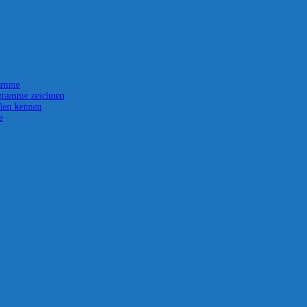
ramme
gramme zeichnen
len kennen
e