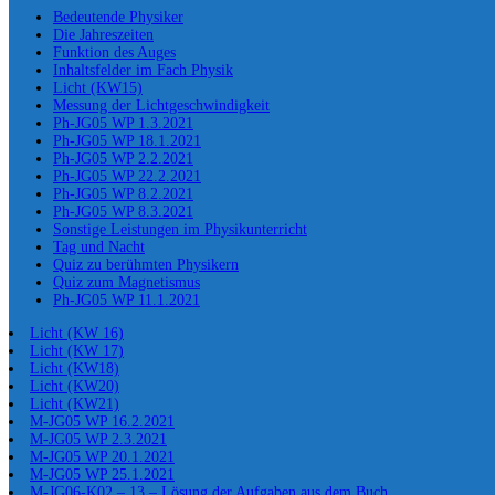
Bedeutende Physiker
Die Jahreszeiten
Funktion des Auges
Inhaltsfelder im Fach Physik
Licht (KW15)
Messung der Lichtgeschwindigkeit
Ph-JG05 WP 1.3.2021
Ph-JG05 WP 18.1.2021
Ph-JG05 WP 2.2.2021
Ph-JG05 WP 22.2.2021
Ph-JG05 WP 8.2.2021
Ph-JG05 WP 8.3.2021
Sonstige Leistungen im Physikunterricht
Tag und Nacht
Quiz zu berühmten Physikern
Quiz zum Magnetismus
Ph-JG05 WP 11.1.2021
Licht (KW 16)
Licht (KW 17)
Licht (KW18)
Licht (KW20)
Licht (KW21)
M-JG05 WP 16.2.2021
M-JG05 WP 2.3.2021
M-JG05 WP 20.1.2021
M-JG05 WP 25.1.2021
M-JG06-K02 – 13 – Lösung der Aufgaben aus dem Buch