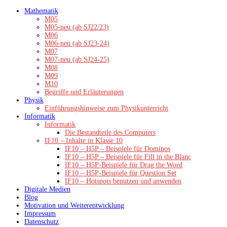
Zum
Mathematik
Inhalt
M05
springen
M05-neu (ab SJ22/23)
M06
M06-neu (ab SJ23-24)
M07
M07-neu (ab SJ24-25)
M08
M09
M10
Begriffe und Erläuterungen
Physik
Einführungshinweise zum Physikunterricht
Informatik
Informatik
Die Bestandteile des Computers
IF10 – Inhalte in Klasse 10
IF10 – H5P – Beispiele für Dominos
IF10 – H5P – Beispiele für Fill in the Blanc
IF10 – H5P-Beispiele für Drag the Word
IF10 – H5P-Beispiele für Question Set
IF10 – Hotspots benutzen und anwenden
Digitale Medien
Blog
Motivation und Weiterentwicklung
Impressum
Datenschutz