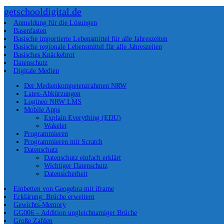
getschooldigital.de
Anmeldung für die Lösungen
Basenfasten
Basische importierte Lebensmittel für alle Jahreszeiten
Basische regionale Lebensmittel für alle Jahreszeiten
Basisches Knäckebrot
Datenschutz
Digitale Medien
Der Medienkompetenzrahmen NRW
Latex-Abkürzungen
Logineo NRW LMS
Mobile Apps
Explain Everything (EDU)
Wakelet
Programmieren
Programmieren mit Scratch
Datenschutz
Datenschutz einfach erklärt
Wichtiger Datenschutz
Datensicherheit
Einbetten von Geogebra mit iframe
Erklärung: Brüche erweitern
Gewichts-Memory
GG006 – Addition ungleichnamiger Brüche
Große Zahlen