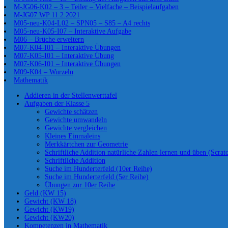
M-JG06-K02 – 3 – Teiler – Vielfache – Beispielaufgaben
M-JG07 WP 11.2.2021
M05-neu-K04-L02 – SPN05 – S85 – A4 rechts
M05-neu-K05-I07 – Interaktive Aufgabe
M06 – Brüche erweitern
M07-K04-I01 – Interaktive Übungen
M07-K05-I01 – Interaktive Übung
M07-K06-I01 – Interaktive Übungen
M09-K04 – Wurzeln
Mathematik
Addieren in der Stellenwerttafel
Aufgaben der Klasse 5
Gewichte schätzen
Gewichte umwandeln
Gewichte vergleichen
Kleines Einmaleins
Merkkärtchen zur Geometrie
Schriftliche Addition natürliche Zahlen lernen und üben (Scrat
Schriftliche Addition
Suche im Hunderterfeld (10er Reihe)
Suche im Hunderterfeld (5er Reihe)
Übungen zur 10er Reihe
Geld (KW 15)
Gewicht (KW 18)
Gewicht (KW19)
Gewicht (KW20)
Kompetenzen in Mathematik