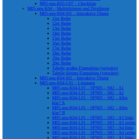
M05-neu-K03-U07 – Checkliste
M05-neu-K04 – Multiplizieren und Dividieren
M05-neu-K04-I01 – Interaktive Übung
11er Reihe
12er Reihe
13er Reihe
14er Reihe
15er Reihe
16er Reihe
17er Reihe
18er Reihe
19er Reihe
20er Reihe
Tabelle großes Einmaleins (vorwärts)
Tabelle kleines Einmaleins (vorwärts)
M05-neu-K04-I02 – Interaktive Übung
M05-neu-K04-L01 – Lösungen
M05-neu-K04-L01 – SPN05 – S82 – A1
M05-neu-K04-L01 – SPN05 – S82 – A2
M05-neu-K04-L01 – SPN05 – S82 – Alles
klar? A
M05-neu-K04-L01 – SPN05 – S82 – Alles
klar? B
M05-neu-K04-L01 – SPN05 – S83 – A3 links
M05-neu-K04-L01 – SPN05 – S83 – A3 rechts
M05-neu-K04-L01 – SPN05 – S83 – A4 links
M05-neu-K04-L01 – SPN05 – S83 – A4 rechts
M05-neu-K04-L01 – SPN05 – S83 – A5 links