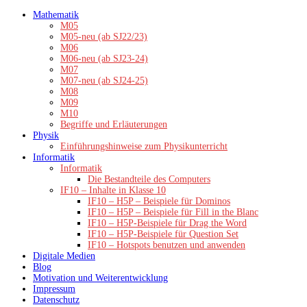
Zum
Mathematik
Inhalt
M05
springen
M05-neu (ab SJ22/23)
M06
M06-neu (ab SJ23-24)
M07
M07-neu (ab SJ24-25)
M08
M09
M10
Begriffe und Erläuterungen
Physik
Einführungshinweise zum Physikunterricht
Informatik
Informatik
Die Bestandteile des Computers
IF10 – Inhalte in Klasse 10
IF10 – H5P – Beispiele für Dominos
IF10 – H5P – Beispiele für Fill in the Blanc
IF10 – H5P-Beispiele für Drag the Word
IF10 – H5P-Beispiele für Question Set
IF10 – Hotspots benutzen und anwenden
Digitale Medien
Blog
Motivation und Weiterentwicklung
Impressum
Datenschutz