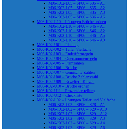
M06-K02-L05 – SP06 – S35 – A1
M06-K02-L05 – SP06 – S35 – A2
M06-K02-L05 – SP06 – S35 – A3
M06-K02-L05 – SP06 – S36 – A6
M06-K02-L10 – Lösungen Brüche ordnen
M06-K02-L10 – SP06 – S46 – A1
M06-K02-L10 – SP06 – S46 – A2
M06-K02-L10 – SP06 – S46 – A5
M06-K02-L10 – SP06 – S46 – A9
M06-K02-U01 – Planung
M06-K02-U02 – Teiler Vielfache
M06-K02-U03 – Endziffernregeln
M06-K02-U04 – Quersummenregeln
M06-K02-U05 – Primzahlen
M06-K02-U06 – Brüche
M06-K02-U07 – Gemischte Zahlen
M06-K02-U08 – Brüche Zahlenstrahl
M06-K02-U09 – Erweitern Kürzen
M06-K02-U10 – Brüche ordnen
M06-K02-U11 – Prozentdarstellung
M06-K02-U12 – Checkliste
M06-K02-L02 – Lösungen Teiler und Vielfache
M06-K02-L02 – SP06 – S28 – A1
M06-K02-L02 – SP06 – S29 – A10
M06-K02-L02 – SP06 – S29 – A12
M06-K02-L02 – SP06 – S29 – A3
M06-K02-L02 – SP06 – S29 – A4
M06-K02-L02 – SP06 – S29 – A6