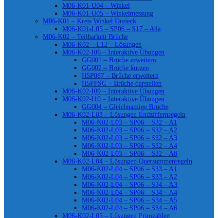
M06-K01-U04 – Winkel
M06-K01-U05 – Winkelmessung
M06-K01 – Kreis Winkel Dreieck
M06-K01-L05 – SP06 – S17 – A4a
M06-K02 – Teilbarkeit Brüche
M06-K02 – L12 – Lösungen
M06-K02-I06 – Interaktive Übungen
GG001 – Brüche erweitern
GG002 – Brüche kürzen
H5P087 – Brüche erweitern
H5PFSG – Brüche darstellen
M06-K02-I09 – Interaktive Übungen
M06-K02-I10 – Interaktive Übungen
GG004 – Gleichnamige Brüche
M06-K02-L03 – Lösungen Endziffernregeln
M06-K02-L03 – SP06 – S32 – A1
M06-K02-L03 – SP06 – S32 – A2
M06-K02-L03 – SP06 – S32 – A3
M06-K02-L03 – SP06 – S32 – A4
M06-K02-L03 – SP06 – S32 – A8
M06-K02-L04 – Lösungen Quersummenregeln
M06-K02-L04 – SP06 – S33 – A1
M06-K02-L04 – SP06 – S33 – A2
M06-K02-L04 – SP06 – S34 – A3
M06-K02-L04 – SP06 – S34 – A4
M06-K02-L04 – SP06 – S34 – A5
M06-K02-L04 – SP06 – S34 – A6
M06-K02-L05 – Lösungen Primzahlen