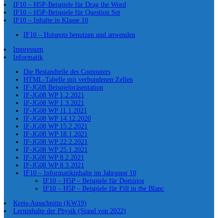
IF10 – H5P-Beispiele für Drag the Word
IF10 – H5P-Beispiele für Question Set
IF10 – Inhalte in Klasse 10
IF10 – Hotspots benutzen und anwenden
Impressum
Informatik
Die Bestandteile des Computers
HTML-Tabelle mit verbundenen Zellen
IF-JG08 Beispielpräsentation
IF-JG08 WP 1.2.2021
IF-JG08 WP 1.3.2021
IF-JG08 WP 11.1.2021
IF-JG08 WP 14.12.2020
IF-JG08 WP 15.2.2021
IF-JG08 WP 18.1.2021
IF-JG08 WP 22.2.2021
IF-JG08 WP 25.1.2021
IF-JG08 WP 8.2.2021
IF-JG08 WP 8.3.2021
IF10 – Informatikinhalte im Jahrgang 10
IF10 – H5P – Beispiele für Dominos
IF10 – H5P – Beispiele für Fill in the Blanc
Kreis-Ausschnitte (KW19)
Lerninhalte der Physik (Stand von 2022)