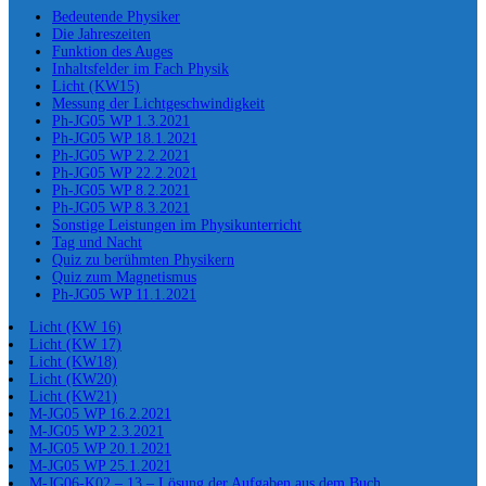
Bedeutende Physiker
Die Jahreszeiten
Funktion des Auges
Inhaltsfelder im Fach Physik
Licht (KW15)
Messung der Lichtgeschwindigkeit
Ph-JG05 WP 1.3.2021
Ph-JG05 WP 18.1.2021
Ph-JG05 WP 2.2.2021
Ph-JG05 WP 22.2.2021
Ph-JG05 WP 8.2.2021
Ph-JG05 WP 8.3.2021
Sonstige Leistungen im Physikunterricht
Tag und Nacht
Quiz zu berühmten Physikern
Quiz zum Magnetismus
Ph-JG05 WP 11.1.2021
Licht (KW 16)
Licht (KW 17)
Licht (KW18)
Licht (KW20)
Licht (KW21)
M-JG05 WP 16.2.2021
M-JG05 WP 2.3.2021
M-JG05 WP 20.1.2021
M-JG05 WP 25.1.2021
M-JG06-K02 – 13 – Lösung der Aufgaben aus dem Buch