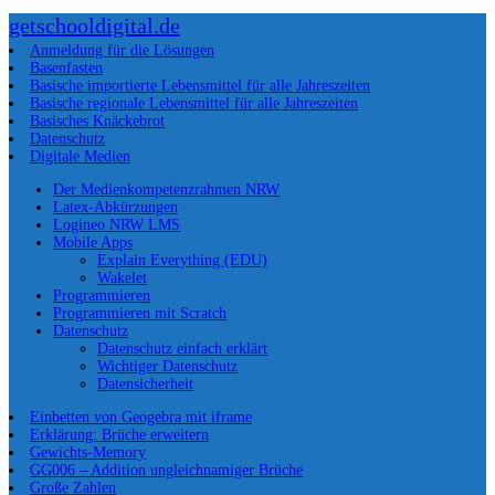
getschooldigital.de
Anmeldung für die Lösungen
Basenfasten
Basische importierte Lebensmittel für alle Jahreszeiten
Basische regionale Lebensmittel für alle Jahreszeiten
Basisches Knäckebrot
Datenschutz
Digitale Medien
Der Medienkompetenzrahmen NRW
Latex-Abkürzungen
Logineo NRW LMS
Mobile Apps
Explain Everything (EDU)
Wakelet
Programmieren
Programmieren mit Scratch
Datenschutz
Datenschutz einfach erklärt
Wichtiger Datenschutz
Datensicherheit
Einbetten von Geogebra mit iframe
Erklärung: Brüche erweitern
Gewichts-Memory
GG006 – Addition ungleichnamiger Brüche
Große Zahlen