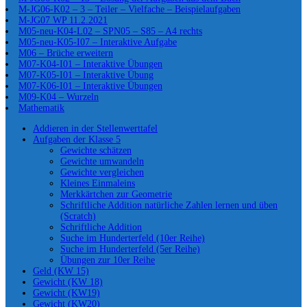
M-JG06-K02 – 3 – Teiler – Vielfache – Beispielaufgaben
M-JG07 WP 11.2.2021
M05-neu-K04-L02 – SPN05 – S85 – A4 rechts
M05-neu-K05-I07 – Interaktive Aufgabe
M06 – Brüche erweitern
M07-K04-I01 – Interaktive Übungen
M07-K05-I01 – Interaktive Übung
M07-K06-I01 – Interaktive Übungen
M09-K04 – Wurzeln
Mathematik
Addieren in der Stellenwerttafel
Aufgaben der Klasse 5
Gewichte schätzen
Gewichte umwandeln
Gewichte vergleichen
Kleines Einmaleins
Merkkärtchen zur Geometrie
Schriftliche Addition natürliche Zahlen lernen und üben
(Scratch)
Schriftliche Addition
Suche im Hunderterfeld (10er Reihe)
Suche im Hunderterfeld (5er Reihe)
Übungen zur 10er Reihe
Geld (KW 15)
Gewicht (KW 18)
Gewicht (KW19)
Gewicht (KW20)