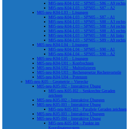
M05-neu-K04-L02 – SPN05 – S86 – A9 rechts
M05-neu-K04-L03 – SPN05 – S87 – A2
M05-neu-K04-L03 – Lösungen
M05-neu-K04-L03 – SPN05 – S87 – A1
M05-neu-K04-L03 – SPN05 – S88 – A3 rechts
M05-neu-K04-L03 – SPN05 – S88 – A4 rechts
M05-neu-K04-L03 – SPN05 – S88 – A5 rechts
M05-neu-K04-L03 – SPN05 – S88 – A6 links
M05-neu-K04-L03 – SPN05 – S89 – A9 rechts
M05-neu-K04-L04 – Lösungen
M05-neu-K04-L04 – SPN05 – S90 – A1
M05-neu-K04-L04 – SPN05 – S90 – A2
M05-neu-K04-L05 – Lösungen
M05-neu-K04-U01 – Kopfrechnen
M05-neu-K04-U02 – Multiplizieren
M05-neu-K04-U03 – Rechengesetze Rechenvorteile
M05-neu-K04-U04 – Potenzen
M05-neu-K05 – Geometrie – Vierecke
M05-neu-K05-I02 – Interaktive Übung
M05-neu-K05-I02 – Senkrechte Geraden
zeichnen
M05-neu-K05-I02 – Interaktive Übungen
M05-neu-K05-I03 – Interaktive Übung
M05-neu-K05-I03 – Parallele Geraden zeichnen
M05-neu-K05-I03 – Interaktive Übungen
M05-neu-K05-I04 – Interaktive Übung
M05-neu-K05-I04 – Punkte im
Koordinatensystem