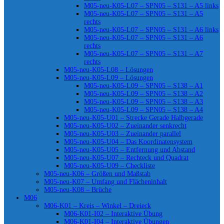
M05-neu-K05-L07 – SPN05 – S131 – A5 links
M05-neu-K05-L07 – SPN05 – S131 – A5
rechts
M05-neu-K05-L07 – SPN05 – S131 – A6 links
M05-neu-K05-L07 – SPN05 – S131 – A6
rechts
M05-neu-K05-L07 – SPN05 – S131 – A7
rechts
M05-neu-K05-L08 – Lösungen
M05-neu-K05-L09 – Lösungen
M05-neu-K05-L09 – SPN05 – S138 – A1
M05-neu-K05-L09 – SPN05 – S138 – A2
M05-neu-K05-L09 – SPN05 – S138 – A3
M05-neu-K05-L09 – SPN05 – S138 – A4
M05-neu-K05-U01 – Strecke Gerade Halbgerade
M05-neu-K05-U02 – Zueinander senkrecht
M05-neu-K05-U03 – Zueinander parallel
M05-neu-K05-U04 – Das Koordinatensystem
M05-neu-K05-U05 – Entfernung und Abstand
M05-neu-K05-U07 – Rechteck und Quadrat
M05-neu-K05-U09 – Checkliste
M05-neu-K06 – Größen und Maßstab
M05-neu-K07 – Umfang und Flächeninhalt
M05-neu-K08 – Brüche
M06
M06-K01 – Kreis – Winkel – Dreieck
M06-K01-I02 – Interaktive Übung
M06-K01-I04 – Interaktive Übungen