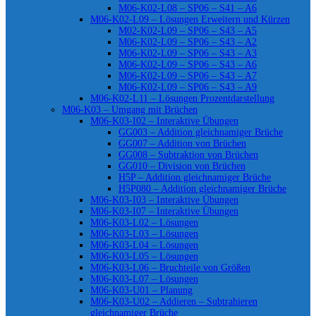
M06-K02-L08 – SP06 – S41 – A6
M06-K02-L09 – Lösungen Erweitern und Kürzen
M02-K02-L09 – SP06 – S43 – A5
M06-K02-L09 – SP06 – S43 – A2
M06-K02-L09 – SP06 – S43 – A3
M06-K02-L09 – SP06 – S43 – A6
M06-K02-L09 – SP06 – S43 – A7
M06-K02-L09 – SP06 – S43 – A9
M06-K02-L11 – Lösungen Prozentdarstellung
M06-K03 – Umgang mit Brüchen
M06-K03-I02 – Interaktive Übungen
GG003 – Addition gleichnamiger Brüche
GG007 – Addition von Brüchen
GG008 – Subtraktion von Brüchen
GG010 – Division von Brüchen
H5P – Addition gleichnamiger Brüche
H5P080 – Addition gleichnamiger Brüche
M06-K03-I03 – Interaktive Übungen
M06-K03-I07 – Interaktive Übungen
M06-K03-L02 – Lösungen
M06-K03-L03 – Lösungen
M06-K03-L04 – Lösungen
M06-K03-L05 – Lösungen
M06-K03-L06 – Bruchteile von Größen
M06-K03-L07 – Lösungen
M06-K03-U01 – Planung
M06-K03-U02 – Addieren – Subtrahieren
gleichnamiger Brüche