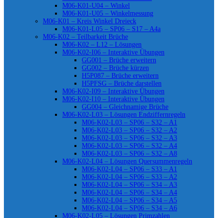
M06-K01-U04 – Winkel
M06-K01-U05 – Winkelmessung
M06-K01 – Kreis Winkel Dreieck
M06-K01-L05 – SP06 – S17 – A4a
M06-K02 – Teilbarkeit Brüche
M06-K02 – L12 – Lösungen
M06-K02-I06 – Interaktive Übungen
GG001 – Brüche erweitern
GG002 – Brüche kürzen
H5P087 – Brüche erweitern
H5PFSG – Brüche darstellen
M06-K02-I09 – Interaktive Übungen
M06-K02-I10 – Interaktive Übungen
GG004 – Gleichnamige Brüche
M06-K02-L03 – Lösungen Endziffernregeln
M06-K02-L03 – SP06 – S32 – A1
M06-K02-L03 – SP06 – S32 – A2
M06-K02-L03 – SP06 – S32 – A3
M06-K02-L03 – SP06 – S32 – A4
M06-K02-L03 – SP06 – S32 – A8
M06-K02-L04 – Lösungen Quersummenregeln
M06-K02-L04 – SP06 – S33 – A1
M06-K02-L04 – SP06 – S33 – A2
M06-K02-L04 – SP06 – S34 – A3
M06-K02-L04 – SP06 – S34 – A4
M06-K02-L04 – SP06 – S34 – A5
M06-K02-L04 – SP06 – S34 – A6
M06-K02-L05 – Lösungen Primzahlen