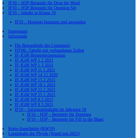
IF10 – H5P-Beispiele für Drag the Word
IF10 – H5P-Beispiele für Question Set
IF10 – Inhalte in Klasse 10
IF10 – Hotspots benutzen und anwenden
Impressum
Informatik
Die Bestandteile des Computers
HTML-Tabelle mit verbundenen Zellen
IF-JG08 Beispielpräsentation
IF-JG08 WP 1.2.2021
IF-JG08 WP 1.3.2021
IF-JG08 WP 11.1.2021
IF-JG08 WP 14.12.2020
IF-JG08 WP 15.2.2021
IF-JG08 WP 18.1.2021
IF-JG08 WP 22.2.2021
IF-JG08 WP 25.1.2021
IF-JG08 WP 8.2.2021
IF-JG08 WP 8.3.2021
IF10 – Informatikinhalte im Jahrgang 10
IF10 – H5P – Beispiele für Dominos
IF10 – H5P – Beispiele für Fill in the Blanc
Kreis-Ausschnitte (KW19)
Lerninhalte der Physik (Stand von 2022)