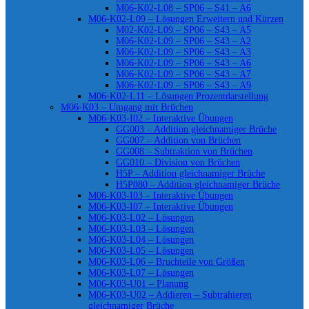
M06-K02-L08 – SP06 – S41 – A6
M06-K02-L09 – Lösungen Erweitern und Kürzen
M02-K02-L09 – SP06 – S43 – A5
M06-K02-L09 – SP06 – S43 – A2
M06-K02-L09 – SP06 – S43 – A3
M06-K02-L09 – SP06 – S43 – A6
M06-K02-L09 – SP06 – S43 – A7
M06-K02-L09 – SP06 – S43 – A9
M06-K02-L11 – Lösungen Prozentdarstellung
M06-K03 – Umgang mit Brüchen
M06-K03-I02 – Interaktive Übungen
GG003 – Addition gleichnamiger Brüche
GG007 – Addition von Brüchen
GG008 – Subtraktion von Brüchen
GG010 – Division von Brüchen
H5P – Addition gleichnamiger Brüche
H5P080 – Addition gleichnamiger Brüche
M06-K03-I03 – Interaktive Übungen
M06-K03-I07 – Interaktive Übungen
M06-K03-L02 – Lösungen
M06-K03-L03 – Lösungen
M06-K03-L04 – Lösungen
M06-K03-L05 – Lösungen
M06-K03-L06 – Bruchteile von Größen
M06-K03-L07 – Lösungen
M06-K03-U01 – Planung
M06-K03-U02 – Addieren – Subtrahieren
gleichnamiger Brüche