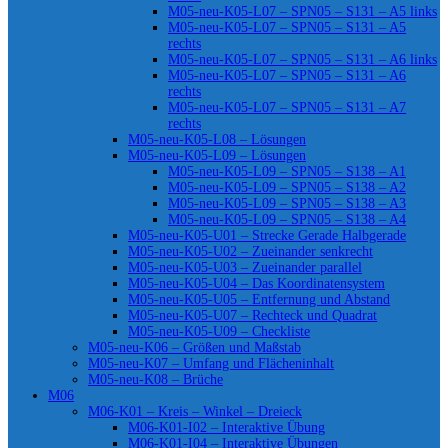
M05-neu-K05-L07 – SPN05 – S131 – A5 links
M05-neu-K05-L07 – SPN05 – S131 – A5
rechts
M05-neu-K05-L07 – SPN05 – S131 – A6 links
M05-neu-K05-L07 – SPN05 – S131 – A6
rechts
M05-neu-K05-L07 – SPN05 – S131 – A7
rechts
M05-neu-K05-L08 – Lösungen
M05-neu-K05-L09 – Lösungen
M05-neu-K05-L09 – SPN05 – S138 – A1
M05-neu-K05-L09 – SPN05 – S138 – A2
M05-neu-K05-L09 – SPN05 – S138 – A3
M05-neu-K05-L09 – SPN05 – S138 – A4
M05-neu-K05-U01 – Strecke Gerade Halbgerade
M05-neu-K05-U02 – Zueinander senkrecht
M05-neu-K05-U03 – Zueinander parallel
M05-neu-K05-U04 – Das Koordinatensystem
M05-neu-K05-U05 – Entfernung und Abstand
M05-neu-K05-U07 – Rechteck und Quadrat
M05-neu-K05-U09 – Checkliste
M05-neu-K06 – Größen und Maßstab
M05-neu-K07 – Umfang und Flächeninhalt
M05-neu-K08 – Brüche
M06
M06-K01 – Kreis – Winkel – Dreieck
M06-K01-I02 – Interaktive Übung
M06-K01-I04 – Interaktive Übungen