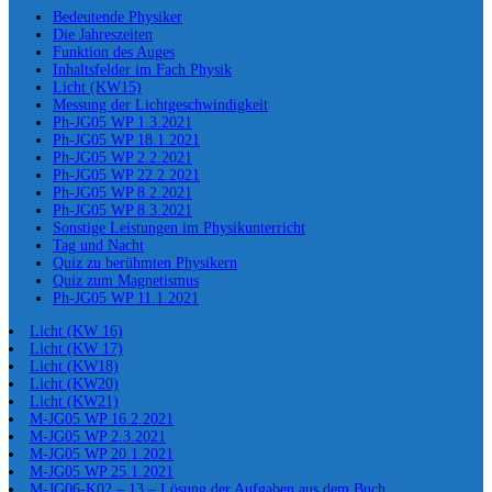
Bedeutende Physiker
Die Jahreszeiten
Funktion des Auges
Inhaltsfelder im Fach Physik
Licht (KW15)
Messung der Lichtgeschwindigkeit
Ph-JG05 WP 1.3.2021
Ph-JG05 WP 18.1.2021
Ph-JG05 WP 2.2.2021
Ph-JG05 WP 22.2.2021
Ph-JG05 WP 8.2.2021
Ph-JG05 WP 8.3.2021
Sonstige Leistungen im Physikunterricht
Tag und Nacht
Quiz zu berühmten Physikern
Quiz zum Magnetismus
Ph-JG05 WP 11.1.2021
Licht (KW 16)
Licht (KW 17)
Licht (KW18)
Licht (KW20)
Licht (KW21)
M-JG05 WP 16.2.2021
M-JG05 WP 2.3.2021
M-JG05 WP 20.1.2021
M-JG05 WP 25.1.2021
M-JG06-K02 – 13 – Lösung der Aufgaben aus dem Buch