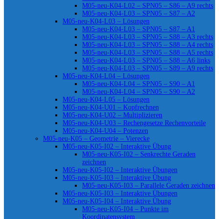
M05-neu-K04-L02 – SPN05 – S86 – A9 rechts
M05-neu-K04-L03 – SPN05 – S87 – A2
M05-neu-K04-L03 – Lösungen
M05-neu-K04-L03 – SPN05 – S87 – A1
M05-neu-K04-L03 – SPN05 – S88 – A3 rechts
M05-neu-K04-L03 – SPN05 – S88 – A4 rechts
M05-neu-K04-L03 – SPN05 – S88 – A5 rechts
M05-neu-K04-L03 – SPN05 – S88 – A6 links
M05-neu-K04-L03 – SPN05 – S89 – A9 rechts
M05-neu-K04-L04 – Lösungen
M05-neu-K04-L04 – SPN05 – S90 – A1
M05-neu-K04-L04 – SPN05 – S90 – A2
M05-neu-K04-L05 – Lösungen
M05-neu-K04-U01 – Kopfrechnen
M05-neu-K04-U02 – Multiplizieren
M05-neu-K04-U03 – Rechengesetze Rechenvorteile
M05-neu-K04-U04 – Potenzen
M05-neu-K05 – Geometrie – Vierecke
M05-neu-K05-I02 – Interaktive Übung
M05-neu-K05-I02 – Senkrechte Geraden
zeichnen
M05-neu-K05-I02 – Interaktive Übungen
M05-neu-K05-I03 – Interaktive Übung
M05-neu-K05-I03 – Parallele Geraden zeichnen
M05-neu-K05-I03 – Interaktive Übungen
M05-neu-K05-I04 – Interaktive Übung
M05-neu-K05-I04 – Punkte im
Koordinatensystem