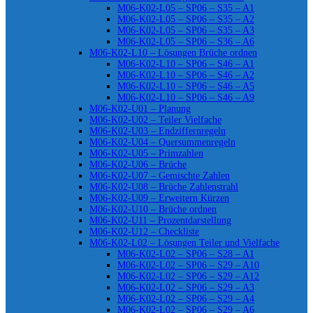
M06-K02-L05 – SP06 – S35 – A1
M06-K02-L05 – SP06 – S35 – A2
M06-K02-L05 – SP06 – S35 – A3
M06-K02-L05 – SP06 – S36 – A6
M06-K02-L10 – Lösungen Brüche ordnen
M06-K02-L10 – SP06 – S46 – A1
M06-K02-L10 – SP06 – S46 – A2
M06-K02-L10 – SP06 – S46 – A5
M06-K02-L10 – SP06 – S46 – A9
M06-K02-U01 – Planung
M06-K02-U02 – Teiler Vielfache
M06-K02-U03 – Endziffernregeln
M06-K02-U04 – Quersummenregeln
M06-K02-U05 – Primzahlen
M06-K02-U06 – Brüche
M06-K02-U07 – Gemischte Zahlen
M06-K02-U08 – Brüche Zahlenstrahl
M06-K02-U09 – Erweitern Kürzen
M06-K02-U10 – Brüche ordnen
M06-K02-U11 – Prozentdarstellung
M06-K02-U12 – Checkliste
M06-K02-L02 – Lösungen Teiler und Vielfache
M06-K02-L02 – SP06 – S28 – A1
M06-K02-L02 – SP06 – S29 – A10
M06-K02-L02 – SP06 – S29 – A12
M06-K02-L02 – SP06 – S29 – A3
M06-K02-L02 – SP06 – S29 – A4
M06-K02-L02 – SP06 – S29 – A6