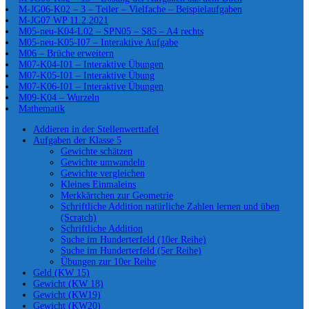
M-JG06-K02 – 3 – Teiler – Vielfache – Beispielaufgaben
M-JG07 WP 11.2.2021
M05-neu-K04-L02 – SPN05 – S85 – A4 rechts
M05-neu-K05-I07 – Interaktive Aufgabe
M06 – Brüche erweitern
M07-K04-I01 – Interaktive Übungen
M07-K05-I01 – Interaktive Übung
M07-K06-I01 – Interaktive Übungen
M09-K04 – Wurzeln
Mathematik
Addieren in der Stellenwerttafel
Aufgaben der Klasse 5
Gewichte schätzen
Gewichte umwandeln
Gewichte vergleichen
Kleines Einmaleins
Merkkärtchen zur Geometrie
Schriftliche Addition natürliche Zahlen lernen und üben
(Scratch)
Schriftliche Addition
Suche im Hunderterfeld (10er Reihe)
Suche im Hunderterfeld (5er Reihe)
Übungen zur 10er Reihe
Geld (KW 15)
Gewicht (KW 18)
Gewicht (KW19)
Gewicht (KW20)