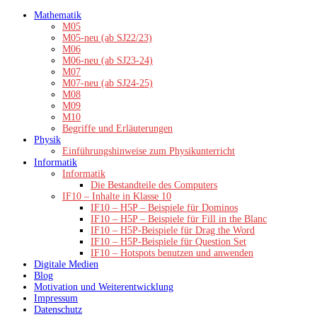
Zum
Mathematik
Inhalt
M05
springen
M05-neu (ab SJ22/23)
M06
M06-neu (ab SJ23-24)
M07
M07-neu (ab SJ24-25)
M08
M09
M10
Begriffe und Erläuterungen
Physik
Einführungshinweise zum Physikunterricht
Informatik
Informatik
Die Bestandteile des Computers
IF10 – Inhalte in Klasse 10
IF10 – H5P – Beispiele für Dominos
IF10 – H5P – Beispiele für Fill in the Blanc
IF10 – H5P-Beispiele für Drag the Word
IF10 – H5P-Beispiele für Question Set
IF10 – Hotspots benutzen und anwenden
Digitale Medien
Blog
Motivation und Weiterentwicklung
Impressum
Datenschutz