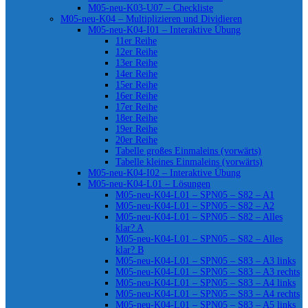
M05-neu-K03-U07 – Checkliste
M05-neu-K04 – Multiplizieren und Dividieren
M05-neu-K04-I01 – Interaktive Übung
11er Reihe
12er Reihe
13er Reihe
14er Reihe
15er Reihe
16er Reihe
17er Reihe
18er Reihe
19er Reihe
20er Reihe
Tabelle großes Einmaleins (vorwärts)
Tabelle kleines Einmaleins (vorwärts)
M05-neu-K04-I02 – Interaktive Übung
M05-neu-K04-L01 – Lösungen
M05-neu-K04-L01 – SPN05 – S82 – A1
M05-neu-K04-L01 – SPN05 – S82 – A2
M05-neu-K04-L01 – SPN05 – S82 – Alles
klar? A
M05-neu-K04-L01 – SPN05 – S82 – Alles
klar? B
M05-neu-K04-L01 – SPN05 – S83 – A3 links
M05-neu-K04-L01 – SPN05 – S83 – A3 rechts
M05-neu-K04-L01 – SPN05 – S83 – A4 links
M05-neu-K04-L01 – SPN05 – S83 – A4 rechts
M05-neu-K04-L01 – SPN05 – S83 – A5 links