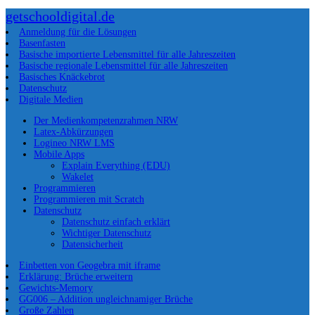
getschooldigital.de
Anmeldung für die Lösungen
Basenfasten
Basische importierte Lebensmittel für alle Jahreszeiten
Basische regionale Lebensmittel für alle Jahreszeiten
Basisches Knäckebrot
Datenschutz
Digitale Medien
Der Medienkompetenzrahmen NRW
Latex-Abkürzungen
Logineo NRW LMS
Mobile Apps
Explain Everything (EDU)
Wakelet
Programmieren
Programmieren mit Scratch
Datenschutz
Datenschutz einfach erklärt
Wichtiger Datenschutz
Datensicherheit
Einbetten von Geogebra mit iframe
Erklärung: Brüche erweitern
Gewichts-Memory
GG006 – Addition ungleichnamiger Brüche
Große Zahlen