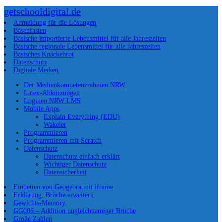
getschooldigital.de
Anmeldung für die Lösungen
Basenfasten
Basische importierte Lebensmittel für alle Jahreszeiten
Basische regionale Lebensmittel für alle Jahreszeiten
Basisches Knäckebrot
Datenschutz
Digitale Medien
Der Medienkompetenzrahmen NRW
Latex-Abkürzungen
Logineo NRW LMS
Mobile Apps
Explain Everything (EDU)
Wakelet
Programmieren
Programmieren mit Scratch
Datenschutz
Datenschutz einfach erklärt
Wichtiger Datenschutz
Datensicherheit
Einbetten von Geogebra mit iframe
Erklärung: Brüche erweitern
Gewichts-Memory
GG006 – Addition ungleichnamiger Brüche
Große Zahlen