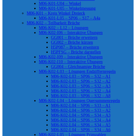
M06-K01-U04 – Winkel
M06-K01-U05 – Winkelmessung
M06-K01 – Kreis Winkel Dreieck
M06-K01-L05 – SP06 – S17 – A4a
M06-K02 – Teilbarkeit Brüche
M06-K02 – L12 – Lösungen
M06-K02-I06 – Interaktive Übungen
GG001 – Brüche erweitern
GG002 – Brüche kürzen
H5P087 – Brüche erweitern
H5PFSG – Brüche darstellen
M06-K02-I09 – Interaktive Übungen
M06-K02-I10 – Interaktive Übungen
GG004 – Gleichnamige Brüche
M06-K02-L03 – Lösungen Endziffernregeln
M06-K02-L03 – SP06 – S32 – A1
M06-K02-L03 – SP06 – S32 – A2
M06-K02-L03 – SP06 – S32 – A3
M06-K02-L03 – SP06 – S32 – A4
M06-K02-L03 – SP06 – S32 – A8
M06-K02-L04 – Lösungen Quersummenregeln
M06-K02-L04 – SP06 – S33 – A1
M06-K02-L04 – SP06 – S33 – A2
M06-K02-L04 – SP06 – S34 – A3
M06-K02-L04 – SP06 – S34 – A4
M06-K02-L04 – SP06 – S34 – A5
M06-K02-L04 – SP06 – S34 – A6
M06-K02-L05 – Lösungen Primzahlen