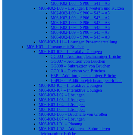
M06-K02-L08 – SP06 – S41 – A6
M06-K02-L09 – Lösungen Erweitern und Kürzen
M02-K02-L09 – SP06 – S43 – A5
M06-K02-L09 – SP06 – S43 – A2
M06-K02-L09 – SP06 – S43 – A3
M06-K02-L09 – SP06 – S43 – A6
M06-K02-L09 – SP06 – S43 – A7
M06-K02-L09 – SP06 – S43 – A9
M06-K02-L11 – Lösungen Prozentdarstellung
M06-K03 – Umgang mit Brüchen
M06-K03-I02 – Interaktive Übungen
GG003 – Addition gleichnamiger Brüche
GG007 – Addition von Brüchen
GG008 – Subtraktion von Brüchen
GG010 – Division von Brüchen
H5P – Addition gleichnamiger Brüche
H5P080 – Addition gleichnamiger Brüche
M06-K03-I03 – Interaktive Übungen
M06-K03-I07 – Interaktive Übungen
M06-K03-L02 – Lösungen
M06-K03-L03 – Lösungen
M06-K03-L04 – Lösungen
M06-K03-L05 – Lösungen
M06-K03-L06 – Bruchteile von Größen
M06-K03-L07 – Lösungen
M06-K03-U01 – Planung
M06-K03-U02 – Addieren – Subtrahieren
gleichnamiger Brüche