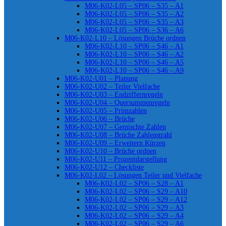
M06-K02-L05 – SP06 – S35 – A1
M06-K02-L05 – SP06 – S35 – A2
M06-K02-L05 – SP06 – S35 – A3
M06-K02-L05 – SP06 – S36 – A6
M06-K02-L10 – Lösungen Brüche ordnen
M06-K02-L10 – SP06 – S46 – A1
M06-K02-L10 – SP06 – S46 – A2
M06-K02-L10 – SP06 – S46 – A5
M06-K02-L10 – SP06 – S46 – A9
M06-K02-U01 – Planung
M06-K02-U02 – Teiler Vielfache
M06-K02-U03 – Endziffernregeln
M06-K02-U04 – Quersummenregeln
M06-K02-U05 – Primzahlen
M06-K02-U06 – Brüche
M06-K02-U07 – Gemischte Zahlen
M06-K02-U08 – Brüche Zahlenstrahl
M06-K02-U09 – Erweitern Kürzen
M06-K02-U10 – Brüche ordnen
M06-K02-U11 – Prozentdarstellung
M06-K02-U12 – Checkliste
M06-K02-L02 – Lösungen Teiler und Vielfache
M06-K02-L02 – SP06 – S28 – A1
M06-K02-L02 – SP06 – S29 – A10
M06-K02-L02 – SP06 – S29 – A12
M06-K02-L02 – SP06 – S29 – A3
M06-K02-L02 – SP06 – S29 – A4
M06-K02-L02 – SP06 – S29 – A6