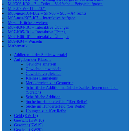
M-JG06-K02 – 3 – Teiler – Vielfache – Beispielaufgaben
M-JG07 WP 11.2.2021
M05-neu-K04-L02 – SPN05 – S85 – A4 rechts
M05-neu-K05-I07 – Interaktive Aufgabe
M06 – Brüche erweitern
M07-K04-I01 – Interaktive Übungen
M07-K05-I01 – Interaktive Übung
M07-K06-I01 – Interaktive Übungen
M09-K04 – Wurzeln
Mathematik
Addieren in der Stellenwerttafel
Aufgaben der Klasse 5
Gewichte schätzen
Gewichte umwandeln
Gewichte vergleichen
Kleines Einmaleins
Merkkärtchen zur Geometrie
Schriftliche Addition natürliche Zahlen lernen und üben
(Scratch)
Schriftliche Addition
Suche im Hunderterfeld (10er Reihe)
Suche im Hunderterfeld (5er Reihe)
Übungen zur 10er Reihe
Geld (KW 15)
Gewicht (KW 18)
Gewicht (KW19)
Gewicht (KW20)