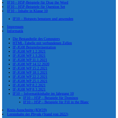
IF10 – H5P-Beispiele für Drag the Word
IF10 – H5P-Beispiele für Question Set
IF10 – Inhalte in Klasse 10
IF10 – Hotspots benutzen und anwenden
Impressum
Informatik
Die Bestandteile des Computers
HTML-Tabelle mit verbundenen Zellen
IF-JG08 Beispielpräsentation
IF-JG08 WP 1.2.2021
IF-JG08 WP 1.3.2021
IF-JG08 WP 11.1.2021
IF-JG08 WP 14.12.2020
IF-JG08 WP 15.2.2021
IF-JG08 WP 18.1.2021
IF-JG08 WP 22.2.2021
IF-JG08 WP 25.1.2021
IF-JG08 WP 8.2.2021
IF-JG08 WP 8.3.2021
IF10 – Informatikinhalte im Jahrgang 10
IF10 – H5P – Beispiele für Dominos
IF10 – H5P – Beispiele für Fill in the Blanc
Kreis-Ausschnitte (KW19)
Lerninhalte der Physik (Stand von 2022)