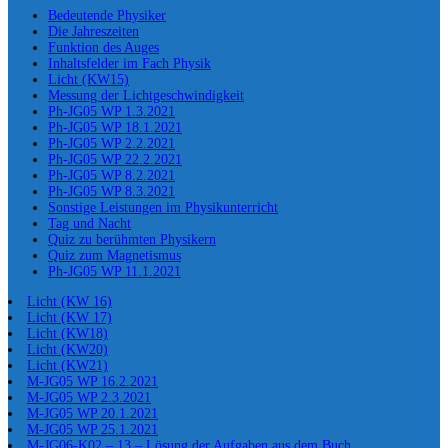
Bedeutende Physiker
Die Jahreszeiten
Funktion des Auges
Inhaltsfelder im Fach Physik
Licht (KW15)
Messung der Lichtgeschwindigkeit
Ph-JG05 WP 1.3.2021
Ph-JG05 WP 18.1.2021
Ph-JG05 WP 2.2.2021
Ph-JG05 WP 22.2.2021
Ph-JG05 WP 8.2.2021
Ph-JG05 WP 8.3.2021
Sonstige Leistungen im Physikunterricht
Tag und Nacht
Quiz zu berühmten Physikern
Quiz zum Magnetismus
Ph-JG05 WP 11.1.2021
Licht (KW 16)
Licht (KW 17)
Licht (KW18)
Licht (KW20)
Licht (KW21)
M-JG05 WP 16.2.2021
M-JG05 WP 2.3.2021
M-JG05 WP 20.1.2021
M-JG05 WP 25.1.2021
M-JG06-K02 – 13 – Lösung der Aufgaben aus dem Buch