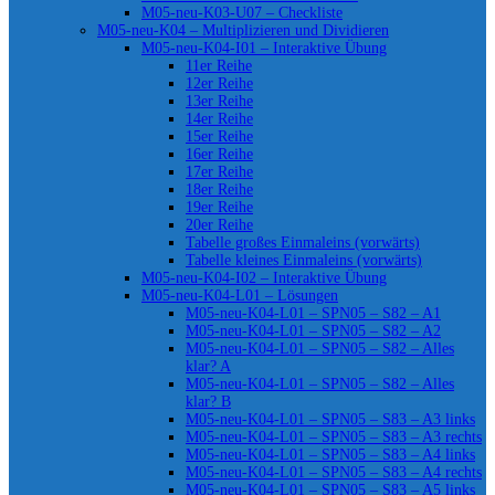
M05-neu-K03-U07 – Checkliste
M05-neu-K04 – Multiplizieren und Dividieren
M05-neu-K04-I01 – Interaktive Übung
11er Reihe
12er Reihe
13er Reihe
14er Reihe
15er Reihe
16er Reihe
17er Reihe
18er Reihe
19er Reihe
20er Reihe
Tabelle großes Einmaleins (vorwärts)
Tabelle kleines Einmaleins (vorwärts)
M05-neu-K04-I02 – Interaktive Übung
M05-neu-K04-L01 – Lösungen
M05-neu-K04-L01 – SPN05 – S82 – A1
M05-neu-K04-L01 – SPN05 – S82 – A2
M05-neu-K04-L01 – SPN05 – S82 – Alles
klar? A
M05-neu-K04-L01 – SPN05 – S82 – Alles
klar? B
M05-neu-K04-L01 – SPN05 – S83 – A3 links
M05-neu-K04-L01 – SPN05 – S83 – A3 rechts
M05-neu-K04-L01 – SPN05 – S83 – A4 links
M05-neu-K04-L01 – SPN05 – S83 – A4 rechts
M05-neu-K04-L01 – SPN05 – S83 – A5 links