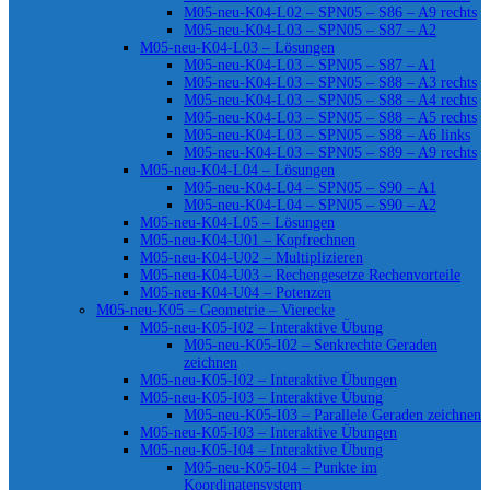
M05-neu-K04-L02 – SPN05 – S86 – A9 rechts
M05-neu-K04-L03 – SPN05 – S87 – A2
M05-neu-K04-L03 – Lösungen
M05-neu-K04-L03 – SPN05 – S87 – A1
M05-neu-K04-L03 – SPN05 – S88 – A3 rechts
M05-neu-K04-L03 – SPN05 – S88 – A4 rechts
M05-neu-K04-L03 – SPN05 – S88 – A5 rechts
M05-neu-K04-L03 – SPN05 – S88 – A6 links
M05-neu-K04-L03 – SPN05 – S89 – A9 rechts
M05-neu-K04-L04 – Lösungen
M05-neu-K04-L04 – SPN05 – S90 – A1
M05-neu-K04-L04 – SPN05 – S90 – A2
M05-neu-K04-L05 – Lösungen
M05-neu-K04-U01 – Kopfrechnen
M05-neu-K04-U02 – Multiplizieren
M05-neu-K04-U03 – Rechengesetze Rechenvorteile
M05-neu-K04-U04 – Potenzen
M05-neu-K05 – Geometrie – Vierecke
M05-neu-K05-I02 – Interaktive Übung
M05-neu-K05-I02 – Senkrechte Geraden
zeichnen
M05-neu-K05-I02 – Interaktive Übungen
M05-neu-K05-I03 – Interaktive Übung
M05-neu-K05-I03 – Parallele Geraden zeichnen
M05-neu-K05-I03 – Interaktive Übungen
M05-neu-K05-I04 – Interaktive Übung
M05-neu-K05-I04 – Punkte im
Koordinatensystem