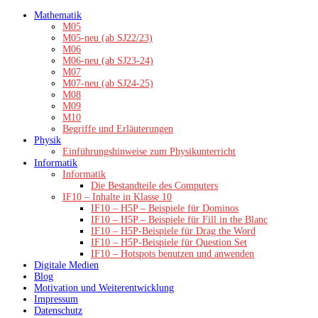
Zum
Mathematik
Inhalt
M05
springen
M05-neu (ab SJ22/23)
M06
M06-neu (ab SJ23-24)
M07
M07-neu (ab SJ24-25)
M08
M09
M10
Begriffe und Erläuterungen
Physik
Einführungshinweise zum Physikunterricht
Informatik
Informatik
Die Bestandteile des Computers
IF10 – Inhalte in Klasse 10
IF10 – H5P – Beispiele für Dominos
IF10 – H5P – Beispiele für Fill in the Blanc
IF10 – H5P-Beispiele für Drag the Word
IF10 – H5P-Beispiele für Question Set
IF10 – Hotspots benutzen und anwenden
Digitale Medien
Blog
Motivation und Weiterentwicklung
Impressum
Datenschutz