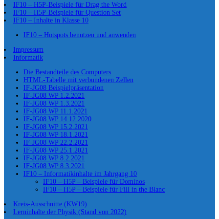
IF10 – H5P-Beispiele für Drag the Word
IF10 – H5P-Beispiele für Question Set
IF10 – Inhalte in Klasse 10
IF10 – Hotspots benutzen und anwenden
Impressum
Informatik
Die Bestandteile des Computers
HTML-Tabelle mit verbundenen Zellen
IF-JG08 Beispielpräsentation
IF-JG08 WP 1.2.2021
IF-JG08 WP 1.3.2021
IF-JG08 WP 11.1.2021
IF-JG08 WP 14.12.2020
IF-JG08 WP 15.2.2021
IF-JG08 WP 18.1.2021
IF-JG08 WP 22.2.2021
IF-JG08 WP 25.1.2021
IF-JG08 WP 8.2.2021
IF-JG08 WP 8.3.2021
IF10 – Informatikinhalte im Jahrgang 10
IF10 – H5P – Beispiele für Dominos
IF10 – H5P – Beispiele für Fill in the Blanc
Kreis-Ausschnitte (KW19)
Lerninhalte der Physik (Stand von 2022)