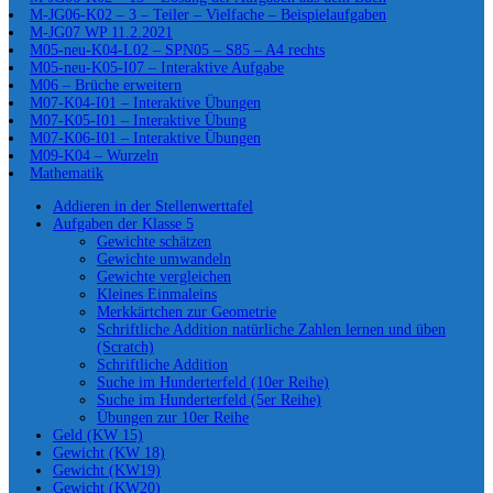
M-JG06-K02 – 3 – Teiler – Vielfache – Beispielaufgaben
M-JG07 WP 11.2.2021
M05-neu-K04-L02 – SPN05 – S85 – A4 rechts
M05-neu-K05-I07 – Interaktive Aufgabe
M06 – Brüche erweitern
M07-K04-I01 – Interaktive Übungen
M07-K05-I01 – Interaktive Übung
M07-K06-I01 – Interaktive Übungen
M09-K04 – Wurzeln
Mathematik
Addieren in der Stellenwerttafel
Aufgaben der Klasse 5
Gewichte schätzen
Gewichte umwandeln
Gewichte vergleichen
Kleines Einmaleins
Merkkärtchen zur Geometrie
Schriftliche Addition natürliche Zahlen lernen und üben
(Scratch)
Schriftliche Addition
Suche im Hunderterfeld (10er Reihe)
Suche im Hunderterfeld (5er Reihe)
Übungen zur 10er Reihe
Geld (KW 15)
Gewicht (KW 18)
Gewicht (KW19)
Gewicht (KW20)