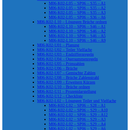
M06-K02-L05 – SP06 – S35 – A1
M06-K02-L05 – SP06 – S35 – A2
M06-K02-L05 – SP06 – S35 – A3
M06-K02-L05 – SP06 – S36 – A6
M06-K02-L10 – Lösungen Brüche ordnen
M06-K02-L10 – SP06 – S46 – A1
M06-K02-L10 – SP06 – S46 – A2
M06-K02-L10 – SP06 – S46 – A5
M06-K02-L10 – SP06 – S46 – A9
M06-K02-U01 – Planung
M06-K02-U02 – Teiler Vielfache
M06-K02-U03 – Endziffernregeln
M06-K02-U04 – Quersummenregeln
M06-K02-U05 – Primzahlen
M06-K02-U06 – Brüche
M06-K02-U07 – Gemischte Zahlen
M06-K02-U08 – Brüche Zahlenstrahl
M06-K02-U09 – Erweitern Kürzen
M06-K02-U10 – Brüche ordnen
M06-K02-U11 – Prozentdarstellung
M06-K02-U12 – Checkliste
M06-K02-L02 – Lösungen Teiler und Vielfache
M06-K02-L02 – SP06 – S28 – A1
M06-K02-L02 – SP06 – S29 – A10
M06-K02-L02 – SP06 – S29 – A12
M06-K02-L02 – SP06 – S29 – A3
M06-K02-L02 – SP06 – S29 – A4
M06-K02-L02 – SP06 – S29 – A6