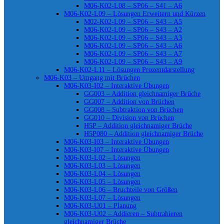
M06-K02-L08 – SP06 – S41 – A6
M06-K02-L09 – Lösungen Erweitern und Kürzen
M02-K02-L09 – SP06 – S43 – A5
M06-K02-L09 – SP06 – S43 – A2
M06-K02-L09 – SP06 – S43 – A3
M06-K02-L09 – SP06 – S43 – A6
M06-K02-L09 – SP06 – S43 – A7
M06-K02-L09 – SP06 – S43 – A9
M06-K02-L11 – Lösungen Prozentdarstellung
M06-K03 – Umgang mit Brüchen
M06-K03-I02 – Interaktive Übungen
GG003 – Addition gleichnamiger Brüche
GG007 – Addition von Brüchen
GG008 – Subtraktion von Brüchen
GG010 – Division von Brüchen
H5P – Addition gleichnamiger Brüche
H5P080 – Addition gleichnamiger Brüche
M06-K03-I03 – Interaktive Übungen
M06-K03-I07 – Interaktive Übungen
M06-K03-L02 – Lösungen
M06-K03-L03 – Lösungen
M06-K03-L04 – Lösungen
M06-K03-L05 – Lösungen
M06-K03-L06 – Bruchteile von Größen
M06-K03-L07 – Lösungen
M06-K03-U01 – Planung
M06-K03-U02 – Addieren – Subtrahieren
gleichnamiger Brüche