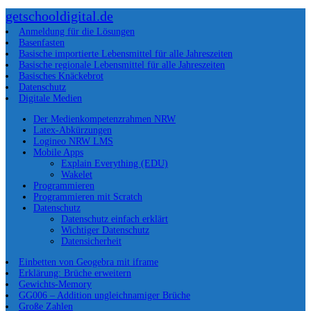
getschooldigital.de
Anmeldung für die Lösungen
Basenfasten
Basische importierte Lebensmittel für alle Jahreszeiten
Basische regionale Lebensmittel für alle Jahreszeiten
Basisches Knäckebrot
Datenschutz
Digitale Medien
Der Medienkompetenzrahmen NRW
Latex-Abkürzungen
Logineo NRW LMS
Mobile Apps
Explain Everything (EDU)
Wakelet
Programmieren
Programmieren mit Scratch
Datenschutz
Datenschutz einfach erklärt
Wichtiger Datenschutz
Datensicherheit
Einbetten von Geogebra mit iframe
Erklärung: Brüche erweitern
Gewichts-Memory
GG006 – Addition ungleichnamiger Brüche
Große Zahlen