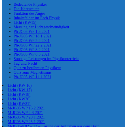
Bedeutende Physiker
Die Jahreszeiten
Funktion des Auges
Inhaltsfelder im Fach Physik
Licht (KW15)
Messung der Lichtgeschwindigkeit
Ph-JG05 WP 1.3.2021
Ph-JG05 WP 18.1.2021
Ph-JG05 WP 2.2.2021
Ph-JG05 WP 22.2.2021
Ph-JG05 WP 8.2.2021
Ph-JG05 WP 8.3.2021
Sonstige Leistungen im Physikunterricht
Tag und Nacht
Quiz zu berühmten Physikern
Quiz zum Magnetismus
Ph-JG05 WP 11.1.2021
Licht (KW 16)
Licht (KW 17)
Licht (KW18)
Licht (KW20)
Licht (KW21)
M-JG05 WP 16.2.2021
M-JG05 WP 2.3.2021
M-JG05 WP 20.1.2021
M-JG05 WP 25.1.2021
M-JG06-K02 – 13 – Lösung der Aufgaben aus dem Buch