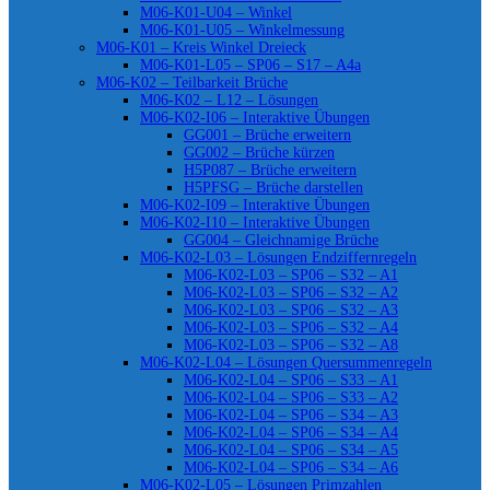
M06-K01-U04 – Winkel
M06-K01-U05 – Winkelmessung
M06-K01 – Kreis Winkel Dreieck
M06-K01-L05 – SP06 – S17 – A4a
M06-K02 – Teilbarkeit Brüche
M06-K02 – L12 – Lösungen
M06-K02-I06 – Interaktive Übungen
GG001 – Brüche erweitern
GG002 – Brüche kürzen
H5P087 – Brüche erweitern
H5PFSG – Brüche darstellen
M06-K02-I09 – Interaktive Übungen
M06-K02-I10 – Interaktive Übungen
GG004 – Gleichnamige Brüche
M06-K02-L03 – Lösungen Endziffernregeln
M06-K02-L03 – SP06 – S32 – A1
M06-K02-L03 – SP06 – S32 – A2
M06-K02-L03 – SP06 – S32 – A3
M06-K02-L03 – SP06 – S32 – A4
M06-K02-L03 – SP06 – S32 – A8
M06-K02-L04 – Lösungen Quersummenregeln
M06-K02-L04 – SP06 – S33 – A1
M06-K02-L04 – SP06 – S33 – A2
M06-K02-L04 – SP06 – S34 – A3
M06-K02-L04 – SP06 – S34 – A4
M06-K02-L04 – SP06 – S34 – A5
M06-K02-L04 – SP06 – S34 – A6
M06-K02-L05 – Lösungen Primzahlen