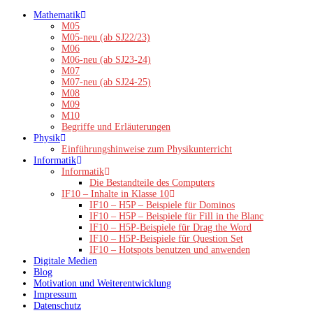
Zum
Mathematik
Inhalt
M05
springen
M05-neu (ab SJ22/23)
M06
M06-neu (ab SJ23-24)
M07
M07-neu (ab SJ24-25)
M08
M09
M10
Begriffe und Erläuterungen
Physik
Einführungshinweise zum Physikunterricht
Informatik
Informatik
Die Bestandteile des Computers
IF10 – Inhalte in Klasse 10
IF10 – H5P – Beispiele für Dominos
IF10 – H5P – Beispiele für Fill in the Blanc
IF10 – H5P-Beispiele für Drag the Word
IF10 – H5P-Beispiele für Question Set
IF10 – Hotspots benutzen und anwenden
Digitale Medien
Blog
Motivation und Weiterentwicklung
Impressum
Datenschutz