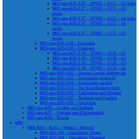
M05-neu-K05-L07 – SPN05 – S131 – A5 links
M05-neu-K05-L07 – SPN05 – S131 – A5
rechts
M05-neu-K05-L07 – SPN05 – S131 – A6 links
M05-neu-K05-L07 – SPN05 – S131 – A6
rechts
M05-neu-K05-L07 – SPN05 – S131 – A7
rechts
M05-neu-K05-L08 – Lösungen
M05-neu-K05-L09 – Lösungen
M05-neu-K05-L09 – SPN05 – S138 – A1
M05-neu-K05-L09 – SPN05 – S138 – A2
M05-neu-K05-L09 – SPN05 – S138 – A3
M05-neu-K05-L09 – SPN05 – S138 – A4
M05-neu-K05-U01 – Strecke Gerade Halbgerade
M05-neu-K05-U02 – Zueinander senkrecht
M05-neu-K05-U03 – Zueinander parallel
M05-neu-K05-U04 – Das Koordinatensystem
M05-neu-K05-U05 – Entfernung und Abstand
M05-neu-K05-U07 – Rechteck und Quadrat
M05-neu-K05-U09 – Checkliste
M05-neu-K06 – Größen und Maßstab
M05-neu-K07 – Umfang und Flächeninhalt
M05-neu-K08 – Brüche
M06
M06-K01 – Kreis – Winkel – Dreieck
M06-K01-I02 – Interaktive Übung
M06-K01-I04 – Interaktive Übungen