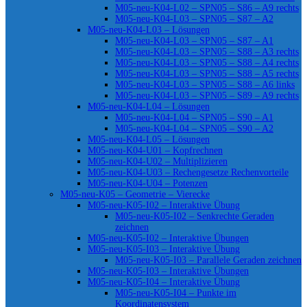
M05-neu-K04-L02 – SPN05 – S86 – A9 rechts
M05-neu-K04-L03 – SPN05 – S87 – A2
M05-neu-K04-L03 – Lösungen
M05-neu-K04-L03 – SPN05 – S87 – A1
M05-neu-K04-L03 – SPN05 – S88 – A3 rechts
M05-neu-K04-L03 – SPN05 – S88 – A4 rechts
M05-neu-K04-L03 – SPN05 – S88 – A5 rechts
M05-neu-K04-L03 – SPN05 – S88 – A6 links
M05-neu-K04-L03 – SPN05 – S89 – A9 rechts
M05-neu-K04-L04 – Lösungen
M05-neu-K04-L04 – SPN05 – S90 – A1
M05-neu-K04-L04 – SPN05 – S90 – A2
M05-neu-K04-L05 – Lösungen
M05-neu-K04-U01 – Kopfrechnen
M05-neu-K04-U02 – Multiplizieren
M05-neu-K04-U03 – Rechengesetze Rechenvorteile
M05-neu-K04-U04 – Potenzen
M05-neu-K05 – Geometrie – Vierecke
M05-neu-K05-I02 – Interaktive Übung
M05-neu-K05-I02 – Senkrechte Geraden
zeichnen
M05-neu-K05-I02 – Interaktive Übungen
M05-neu-K05-I03 – Interaktive Übung
M05-neu-K05-I03 – Parallele Geraden zeichnen
M05-neu-K05-I03 – Interaktive Übungen
M05-neu-K05-I04 – Interaktive Übung
M05-neu-K05-I04 – Punkte im
Koordinatensystem