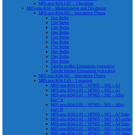
M05-neu-K03-U07 – Checkliste
M05-neu-K04 – Multiplizieren und Dividieren
M05-neu-K04-I01 – Interaktive Übung
11er Reihe
12er Reihe
13er Reihe
14er Reihe
15er Reihe
16er Reihe
17er Reihe
18er Reihe
19er Reihe
20er Reihe
Tabelle großes Einmaleins (vorwärts)
Tabelle kleines Einmaleins (vorwärts)
M05-neu-K04-I02 – Interaktive Übung
M05-neu-K04-L01 – Lösungen
M05-neu-K04-L01 – SPN05 – S82 – A1
M05-neu-K04-L01 – SPN05 – S82 – A2
M05-neu-K04-L01 – SPN05 – S82 – Alles
klar? A
M05-neu-K04-L01 – SPN05 – S82 – Alles
klar? B
M05-neu-K04-L01 – SPN05 – S83 – A3 links
M05-neu-K04-L01 – SPN05 – S83 – A3 rechts
M05-neu-K04-L01 – SPN05 – S83 – A4 links
M05-neu-K04-L01 – SPN05 – S83 – A4 rechts
M05-neu-K04-L01 – SPN05 – S83 – A5 links