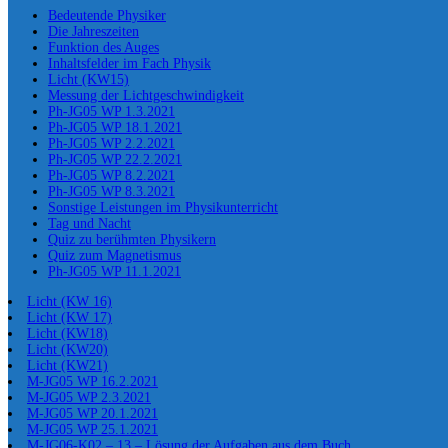
Bedeutende Physiker
Die Jahreszeiten
Funktion des Auges
Inhaltsfelder im Fach Physik
Licht (KW15)
Messung der Lichtgeschwindigkeit
Ph-JG05 WP 1.3.2021
Ph-JG05 WP 18.1.2021
Ph-JG05 WP 2.2.2021
Ph-JG05 WP 22.2.2021
Ph-JG05 WP 8.2.2021
Ph-JG05 WP 8.3.2021
Sonstige Leistungen im Physikunterricht
Tag und Nacht
Quiz zu berühmten Physikern
Quiz zum Magnetismus
Ph-JG05 WP 11.1.2021
Licht (KW 16)
Licht (KW 17)
Licht (KW18)
Licht (KW20)
Licht (KW21)
M-JG05 WP 16.2.2021
M-JG05 WP 2.3.2021
M-JG05 WP 20.1.2021
M-JG05 WP 25.1.2021
M-JG06-K02 – 13 – Lösung der Aufgaben aus dem Buch