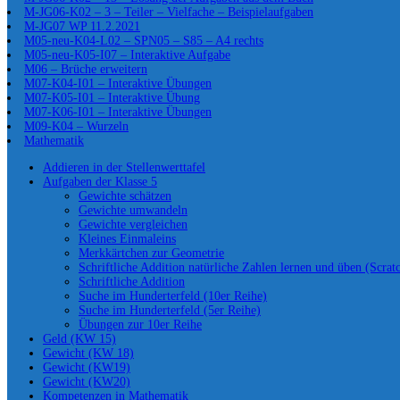
M-JG06-K02 – 3 – Teiler – Vielfache – Beispielaufgaben
M-JG07 WP 11.2.2021
M05-neu-K04-L02 – SPN05 – S85 – A4 rechts
M05-neu-K05-I07 – Interaktive Aufgabe
M06 – Brüche erweitern
M07-K04-I01 – Interaktive Übungen
M07-K05-I01 – Interaktive Übung
M07-K06-I01 – Interaktive Übungen
M09-K04 – Wurzeln
Mathematik
Addieren in der Stellenwerttafel
Aufgaben der Klasse 5
Gewichte schätzen
Gewichte umwandeln
Gewichte vergleichen
Kleines Einmaleins
Merkkärtchen zur Geometrie
Schriftliche Addition natürliche Zahlen lernen und üben (Scrat
Schriftliche Addition
Suche im Hunderterfeld (10er Reihe)
Suche im Hunderterfeld (5er Reihe)
Übungen zur 10er Reihe
Geld (KW 15)
Gewicht (KW 18)
Gewicht (KW19)
Gewicht (KW20)
Kompetenzen in Mathematik