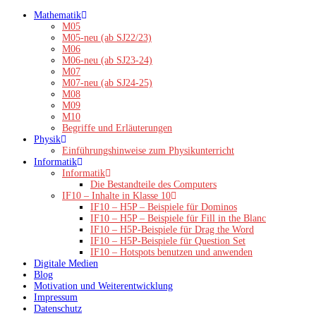
Zum
Mathematik
Inhalt
M05
springen
M05-neu (ab SJ22/23)
M06
M06-neu (ab SJ23-24)
M07
M07-neu (ab SJ24-25)
M08
M09
M10
Begriffe und Erläuterungen
Physik
Einführungshinweise zum Physikunterricht
Informatik
Informatik
Die Bestandteile des Computers
IF10 – Inhalte in Klasse 10
IF10 – H5P – Beispiele für Dominos
IF10 – H5P – Beispiele für Fill in the Blanc
IF10 – H5P-Beispiele für Drag the Word
IF10 – H5P-Beispiele für Question Set
IF10 – Hotspots benutzen und anwenden
Digitale Medien
Blog
Motivation und Weiterentwicklung
Impressum
Datenschutz