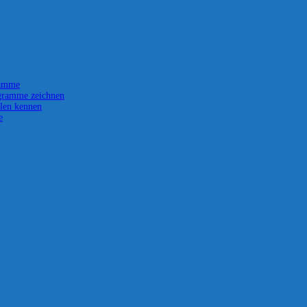
ramme
gramme zeichnen
len kennen
e