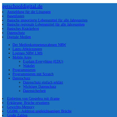
getschooldigital.de
Anmeldung für die Lösungen
Basenfasten
Basische importierte Lebensmittel für alle Jahreszeiten
Basische regionale Lebensmittel für alle Jahreszeiten
Basisches Knäckebrot
Datenschutz
Digitale Medien
Der Medienkompetenzrahmen NRW
Latex-Abkürzungen
Logineo NRW LMS
Mobile Apps
Explain Everything (EDU)
Wakelet
Programmieren
Programmieren mit Scratch
Datenschutz
Datenschutz einfach erklärt
Wichtiger Datenschutz
Datensicherheit
Einbetten von Geogebra mit iframe
Erklärung: Brüche erweitern
Gewichts-Memory
GG006 – Addition ungleichnamiger Brüche
Große Zahlen