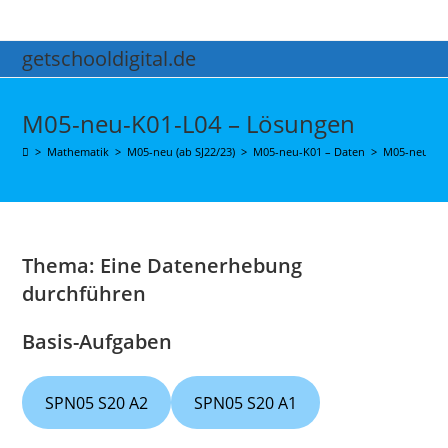
Zum
Inhalt
getschooldigital.de
springen
M05-neu-K01-L04 – Lösungen
>
Mathematik
>
M05-neu (ab SJ22/23)
>
M05-neu-K01 – Daten
>
M05-neu-K0
Thema: Eine Datenerhebung
durchführen
Basis-Aufgaben
SPN05 S20 A2
SPN05 S20 A1