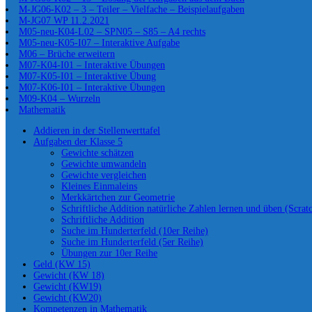
M-JG06-K02 – 3 – Teiler – Vielfache – Beispielaufgaben
M-JG07 WP 11.2.2021
M05-neu-K04-L02 – SPN05 – S85 – A4 rechts
M05-neu-K05-I07 – Interaktive Aufgabe
M06 – Brüche erweitern
M07-K04-I01 – Interaktive Übungen
M07-K05-I01 – Interaktive Übung
M07-K06-I01 – Interaktive Übungen
M09-K04 – Wurzeln
Mathematik
Addieren in der Stellenwerttafel
Aufgaben der Klasse 5
Gewichte schätzen
Gewichte umwandeln
Gewichte vergleichen
Kleines Einmaleins
Merkkärtchen zur Geometrie
Schriftliche Addition natürliche Zahlen lernen und üben (Scrat
Schriftliche Addition
Suche im Hunderterfeld (10er Reihe)
Suche im Hunderterfeld (5er Reihe)
Übungen zur 10er Reihe
Geld (KW 15)
Gewicht (KW 18)
Gewicht (KW19)
Gewicht (KW20)
Kompetenzen in Mathematik