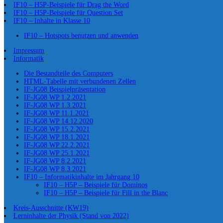
IF10 – H5P-Beispiele für Drag the Word
IF10 – H5P-Beispiele für Question Set
IF10 – Inhalte in Klasse 10
IF10 – Hotspots benutzen und anwenden
Impressum
Informatik
Die Bestandteile des Computers
HTML-Tabelle mit verbundenen Zellen
IF-JG08 Beispielpräsentation
IF-JG08 WP 1.2.2021
IF-JG08 WP 1.3.2021
IF-JG08 WP 11.1.2021
IF-JG08 WP 14.12.2020
IF-JG08 WP 15.2.2021
IF-JG08 WP 18.1.2021
IF-JG08 WP 22.2.2021
IF-JG08 WP 25.1.2021
IF-JG08 WP 8.2.2021
IF-JG08 WP 8.3.2021
IF10 – Informatikinhalte im Jahrgang 10
IF10 – H5P – Beispiele für Dominos
IF10 – H5P – Beispiele für Fill in the Blanc
Kreis-Ausschnitte (KW19)
Lerninhalte der Physik (Stand von 2022)