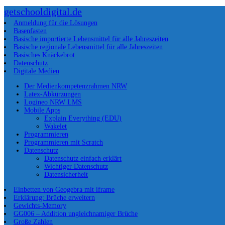
getschooldigital.de
Anmeldung für die Lösungen
Basenfasten
Basische importierte Lebensmittel für alle Jahreszeiten
Basische regionale Lebensmittel für alle Jahreszeiten
Basisches Knäckebrot
Datenschutz
Digitale Medien
Der Medienkompetenzrahmen NRW
Latex-Abkürzungen
Logineo NRW LMS
Mobile Apps
Explain Everything (EDU)
Wakelet
Programmieren
Programmieren mit Scratch
Datenschutz
Datenschutz einfach erklärt
Wichtiger Datenschutz
Datensicherheit
Einbetten von Geogebra mit iframe
Erklärung: Brüche erweitern
Gewichts-Memory
GG006 – Addition ungleichnamiger Brüche
Große Zahlen