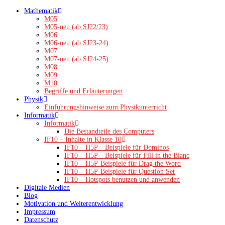
Zum
Mathematik
Inhalt
M05
springen
M05-neu (ab SJ22/23)
M06
M06-neu (ab SJ23-24)
M07
M07-neu (ab SJ24-25)
M08
M09
M10
Begriffe und Erläuterungen
Physik
Einführungshinweise zum Physikunterricht
Informatik
Informatik
Die Bestandteile des Computers
IF10 – Inhalte in Klasse 10
IF10 – H5P – Beispiele für Dominos
IF10 – H5P – Beispiele für Fill in the Blanc
IF10 – H5P-Beispiele für Drag the Word
IF10 – H5P-Beispiele für Question Set
IF10 – Hotspots benutzen und anwenden
Digitale Medien
Blog
Motivation und Weiterentwicklung
Impressum
Datenschutz