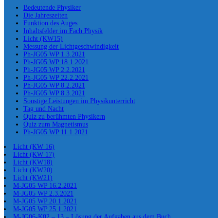
Bedeutende Physiker
Die Jahreszeiten
Funktion des Auges
Inhaltsfelder im Fach Physik
Licht (KW15)
Messung der Lichtgeschwindigkeit
Ph-JG05 WP 1.3.2021
Ph-JG05 WP 18.1.2021
Ph-JG05 WP 2.2.2021
Ph-JG05 WP 22.2.2021
Ph-JG05 WP 8.2.2021
Ph-JG05 WP 8.3.2021
Sonstige Leistungen im Physikunterricht
Tag und Nacht
Quiz zu berühmten Physikern
Quiz zum Magnetismus
Ph-JG05 WP 11.1.2021
Licht (KW 16)
Licht (KW 17)
Licht (KW18)
Licht (KW20)
Licht (KW21)
M-JG05 WP 16.2.2021
M-JG05 WP 2.3.2021
M-JG05 WP 20.1.2021
M-JG05 WP 25.1.2021
M-JG06-K02 – 13 – Lösung der Aufgaben aus dem Buch