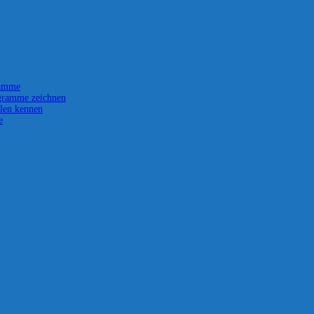
ramme
gramme zeichnen
len kennen
e