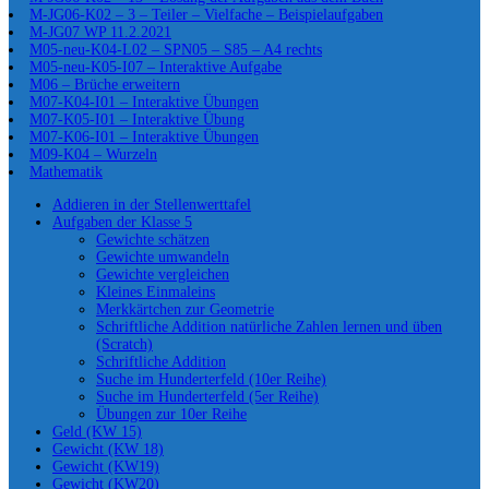
M-JG06-K02 – 3 – Teiler – Vielfache – Beispielaufgaben
M-JG07 WP 11.2.2021
M05-neu-K04-L02 – SPN05 – S85 – A4 rechts
M05-neu-K05-I07 – Interaktive Aufgabe
M06 – Brüche erweitern
M07-K04-I01 – Interaktive Übungen
M07-K05-I01 – Interaktive Übung
M07-K06-I01 – Interaktive Übungen
M09-K04 – Wurzeln
Mathematik
Addieren in der Stellenwerttafel
Aufgaben der Klasse 5
Gewichte schätzen
Gewichte umwandeln
Gewichte vergleichen
Kleines Einmaleins
Merkkärtchen zur Geometrie
Schriftliche Addition natürliche Zahlen lernen und üben
(Scratch)
Schriftliche Addition
Suche im Hunderterfeld (10er Reihe)
Suche im Hunderterfeld (5er Reihe)
Übungen zur 10er Reihe
Geld (KW 15)
Gewicht (KW 18)
Gewicht (KW19)
Gewicht (KW20)