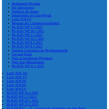
Bedeutende Physiker
Die Jahreszeiten
Funktion des Auges
Inhaltsfelder im Fach Physik
Licht (KW15)
Messung der Lichtgeschwindigkeit
Ph-JG05 WP 1.3.2021
Ph-JG05 WP 18.1.2021
Ph-JG05 WP 2.2.2021
Ph-JG05 WP 22.2.2021
Ph-JG05 WP 8.2.2021
Ph-JG05 WP 8.3.2021
Sonstige Leistungen im Physikunterricht
Tag und Nacht
Quiz zu berühmten Physikern
Quiz zum Magnetismus
Ph-JG05 WP 11.1.2021
Licht (KW 16)
Licht (KW 17)
Licht (KW18)
Licht (KW20)
Licht (KW21)
M-JG05 WP 16.2.2021
M-JG05 WP 2.3.2021
M-JG05 WP 20.1.2021
M-JG05 WP 25.1.2021
M-JG06-K02 – 13 – Lösung der Aufgaben aus dem Buch