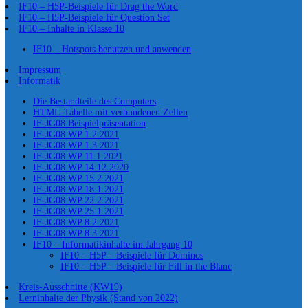
IF10 – H5P-Beispiele für Drag the Word
IF10 – H5P-Beispiele für Question Set
IF10 – Inhalte in Klasse 10
IF10 – Hotspots benutzen und anwenden
Impressum
Informatik
Die Bestandteile des Computers
HTML-Tabelle mit verbundenen Zellen
IF-JG08 Beispielpräsentation
IF-JG08 WP 1.2.2021
IF-JG08 WP 1.3.2021
IF-JG08 WP 11.1.2021
IF-JG08 WP 14.12.2020
IF-JG08 WP 15.2.2021
IF-JG08 WP 18.1.2021
IF-JG08 WP 22.2.2021
IF-JG08 WP 25.1.2021
IF-JG08 WP 8.2.2021
IF-JG08 WP 8.3.2021
IF10 – Informatikinhalte im Jahrgang 10
IF10 – H5P – Beispiele für Dominos
IF10 – H5P – Beispiele für Fill in the Blanc
Kreis-Ausschnitte (KW19)
Lerninhalte der Physik (Stand von 2022)