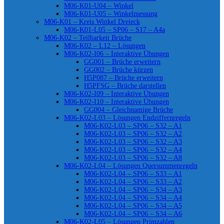
M06-K01-U04 – Winkel
M06-K01-U05 – Winkelmessung
M06-K01 – Kreis Winkel Dreieck
M06-K01-L05 – SP06 – S17 – A4a
M06-K02 – Teilbarkeit Brüche
M06-K02 – L12 – Lösungen
M06-K02-I06 – Interaktive Übungen
GG001 – Brüche erweitern
GG002 – Brüche kürzen
H5P087 – Brüche erweitern
H5PFSG – Brüche darstellen
M06-K02-I09 – Interaktive Übungen
M06-K02-I10 – Interaktive Übungen
GG004 – Gleichnamige Brüche
M06-K02-L03 – Lösungen Endziffernregeln
M06-K02-L03 – SP06 – S32 – A1
M06-K02-L03 – SP06 – S32 – A2
M06-K02-L03 – SP06 – S32 – A3
M06-K02-L03 – SP06 – S32 – A4
M06-K02-L03 – SP06 – S32 – A8
M06-K02-L04 – Lösungen Quersummenregeln
M06-K02-L04 – SP06 – S33 – A1
M06-K02-L04 – SP06 – S33 – A2
M06-K02-L04 – SP06 – S34 – A3
M06-K02-L04 – SP06 – S34 – A4
M06-K02-L04 – SP06 – S34 – A5
M06-K02-L04 – SP06 – S34 – A6
M06-K02-L05 – Lösungen Primzahlen