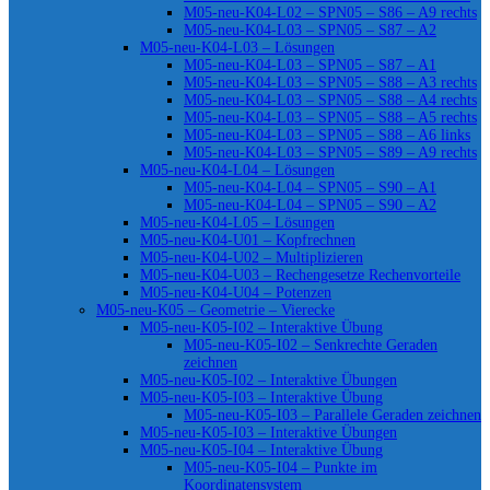
M05-neu-K04-L02 – SPN05 – S86 – A9 rechts
M05-neu-K04-L03 – SPN05 – S87 – A2
M05-neu-K04-L03 – Lösungen
M05-neu-K04-L03 – SPN05 – S87 – A1
M05-neu-K04-L03 – SPN05 – S88 – A3 rechts
M05-neu-K04-L03 – SPN05 – S88 – A4 rechts
M05-neu-K04-L03 – SPN05 – S88 – A5 rechts
M05-neu-K04-L03 – SPN05 – S88 – A6 links
M05-neu-K04-L03 – SPN05 – S89 – A9 rechts
M05-neu-K04-L04 – Lösungen
M05-neu-K04-L04 – SPN05 – S90 – A1
M05-neu-K04-L04 – SPN05 – S90 – A2
M05-neu-K04-L05 – Lösungen
M05-neu-K04-U01 – Kopfrechnen
M05-neu-K04-U02 – Multiplizieren
M05-neu-K04-U03 – Rechengesetze Rechenvorteile
M05-neu-K04-U04 – Potenzen
M05-neu-K05 – Geometrie – Vierecke
M05-neu-K05-I02 – Interaktive Übung
M05-neu-K05-I02 – Senkrechte Geraden
zeichnen
M05-neu-K05-I02 – Interaktive Übungen
M05-neu-K05-I03 – Interaktive Übung
M05-neu-K05-I03 – Parallele Geraden zeichnen
M05-neu-K05-I03 – Interaktive Übungen
M05-neu-K05-I04 – Interaktive Übung
M05-neu-K05-I04 – Punkte im
Koordinatensystem