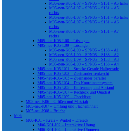
M05-neu-K05-L07 – SPN05 – S131 – A5 links
M05-neu-K05-L07 – SPN05 – S131 – A5
rechts
M05-neu-K05-L07 – SPN05 – S131 – A6 links
M05-neu-K05-L07 – SPN05 – S131 – A6
rechts
M05-neu-K05-L07 – SPN05 – S131 – A7
rechts
M05-neu-K05-L08 – Lösungen
M05-neu-K05-L09 – Lösungen
M05-neu-K05-L09 – SPN05 – S138 – A1
M05-neu-K05-L09 – SPN05 – S138 – A2
M05-neu-K05-L09 – SPN05 – S138 – A3
M05-neu-K05-L09 – SPN05 – S138 – A4
M05-neu-K05-U01 – Strecke Gerade Halbgerade
M05-neu-K05-U02 – Zueinander senkrecht
M05-neu-K05-U03 – Zueinander parallel
M05-neu-K05-U04 – Das Koordinatensystem
M05-neu-K05-U05 – Entfernung und Abstand
M05-neu-K05-U07 – Rechteck und Quadrat
M05-neu-K05-U09 – Checkliste
M05-neu-K06 – Größen und Maßstab
M05-neu-K07 – Umfang und Flächeninhalt
M05-neu-K08 – Brüche
M06
M06-K01 – Kreis – Winkel – Dreieck
M06-K01-I02 – Interaktive Übung
M06-K01-I04 – Interaktive Übungen