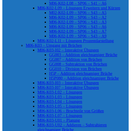
M06-K02-L08 – SP06 – S41 – A6
M06-K02-L09 – Lösungen Erweitern und Kürzen
M02-K02-L09 – SP06 – S43 – A5
M06-K02-L09 – SP06 – S43 – A2
M06-K02-L09 – SP06 – S43 – A3
M06-K02-L09 – SP06 – S43 – A6
M06-K02-L09 – SP06 – S43 – A7
M06-K02-L09 – SP06 – S43 – A9
M06-K02-L11 – Lösungen Prozentdarstellung
M06-K03 – Umgang mit Brüchen
M06-K03-I02 – Interaktive Übungen
GG003 – Addition gleichnamiger Brüche
GG007 – Addition von Brüchen
GG008 – Subtraktion von Brüchen
GG010 – Division von Brüchen
H5P – Addition gleichnamiger Brüche
H5P080 – Addition gleichnamiger Brüche
M06-K03-I03 – Interaktive Übungen
M06-K03-I07 – Interaktive Übungen
M06-K03-L02 – Lösungen
M06-K03-L03 – Lösungen
M06-K03-L04 – Lösungen
M06-K03-L05 – Lösungen
M06-K03-L06 – Bruchteile von Größen
M06-K03-L07 – Lösungen
M06-K03-U01 – Planung
M06-K03-U02 – Addieren – Subtrahieren
gleichnamiger Brüche