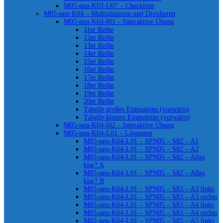
M05-neu-K03-U07 – Checkliste
M05-neu-K04 – Multiplizieren und Dividieren
M05-neu-K04-I01 – Interaktive Übung
11er Reihe
12er Reihe
13er Reihe
14er Reihe
15er Reihe
16er Reihe
17er Reihe
18er Reihe
19er Reihe
20er Reihe
Tabelle großes Einmaleins (vorwärts)
Tabelle kleines Einmaleins (vorwärts)
M05-neu-K04-I02 – Interaktive Übung
M05-neu-K04-L01 – Lösungen
M05-neu-K04-L01 – SPN05 – S82 – A1
M05-neu-K04-L01 – SPN05 – S82 – A2
M05-neu-K04-L01 – SPN05 – S82 – Alles
klar? A
M05-neu-K04-L01 – SPN05 – S82 – Alles
klar? B
M05-neu-K04-L01 – SPN05 – S83 – A3 links
M05-neu-K04-L01 – SPN05 – S83 – A3 rechts
M05-neu-K04-L01 – SPN05 – S83 – A4 links
M05-neu-K04-L01 – SPN05 – S83 – A4 rechts
M05-neu-K04-L01 – SPN05 – S83 – A5 links