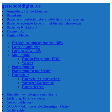
getschooldigital.de
Anmeldung für die Lösungen
Basenfasten
Basische importierte Lebensmittel für alle Jahreszeiten
Basische regionale Lebensmittel für alle Jahreszeiten
Basisches Knäckebrot
Datenschutz
Digitale Medien
Der Medienkompetenzrahmen NRW
Latex-Abkürzungen
Logineo NRW LMS
Mobile Apps
Explain Everything (EDU)
Wakelet
Programmieren
Programmieren mit Scratch
Datenschutz
Datenschutz einfach erklärt
Wichtiger Datenschutz
Datensicherheit
Einbetten von Geogebra mit iframe
Erklärung: Brüche erweitern
Gewichts-Memory
GG006 – Addition ungleichnamiger Brüche
Große Zahlen