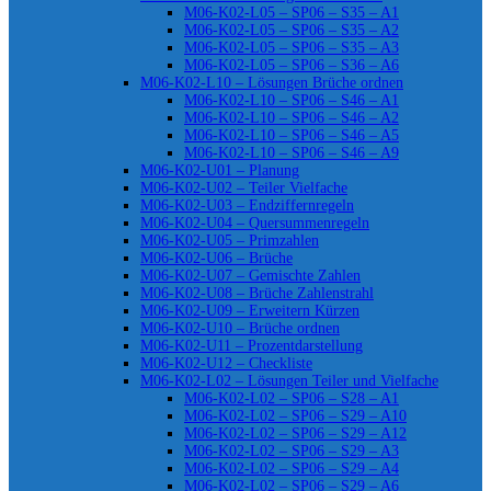
M06-K02-L05 – SP06 – S35 – A1
M06-K02-L05 – SP06 – S35 – A2
M06-K02-L05 – SP06 – S35 – A3
M06-K02-L05 – SP06 – S36 – A6
M06-K02-L10 – Lösungen Brüche ordnen
M06-K02-L10 – SP06 – S46 – A1
M06-K02-L10 – SP06 – S46 – A2
M06-K02-L10 – SP06 – S46 – A5
M06-K02-L10 – SP06 – S46 – A9
M06-K02-U01 – Planung
M06-K02-U02 – Teiler Vielfache
M06-K02-U03 – Endziffernregeln
M06-K02-U04 – Quersummenregeln
M06-K02-U05 – Primzahlen
M06-K02-U06 – Brüche
M06-K02-U07 – Gemischte Zahlen
M06-K02-U08 – Brüche Zahlenstrahl
M06-K02-U09 – Erweitern Kürzen
M06-K02-U10 – Brüche ordnen
M06-K02-U11 – Prozentdarstellung
M06-K02-U12 – Checkliste
M06-K02-L02 – Lösungen Teiler und Vielfache
M06-K02-L02 – SP06 – S28 – A1
M06-K02-L02 – SP06 – S29 – A10
M06-K02-L02 – SP06 – S29 – A12
M06-K02-L02 – SP06 – S29 – A3
M06-K02-L02 – SP06 – S29 – A4
M06-K02-L02 – SP06 – S29 – A6