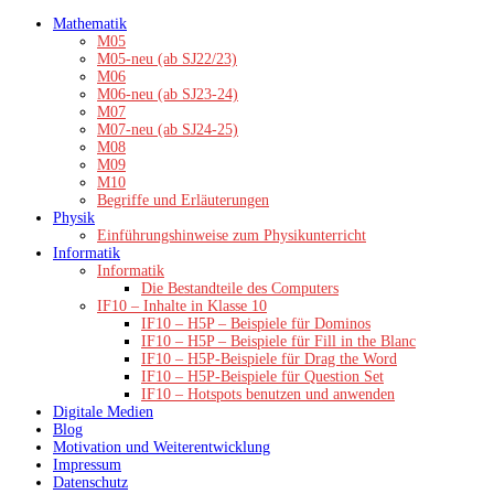
Zum
Mathematik
Inhalt
M05
springen
M05-neu (ab SJ22/23)
M06
M06-neu (ab SJ23-24)
M07
M07-neu (ab SJ24-25)
M08
M09
M10
Begriffe und Erläuterungen
Physik
Einführungshinweise zum Physikunterricht
Informatik
Informatik
Die Bestandteile des Computers
IF10 – Inhalte in Klasse 10
IF10 – H5P – Beispiele für Dominos
IF10 – H5P – Beispiele für Fill in the Blanc
IF10 – H5P-Beispiele für Drag the Word
IF10 – H5P-Beispiele für Question Set
IF10 – Hotspots benutzen und anwenden
Digitale Medien
Blog
Motivation und Weiterentwicklung
Impressum
Datenschutz