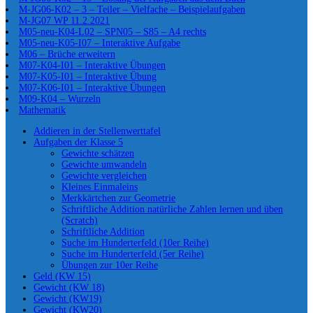
M-JG06-K02 – 3 – Teiler – Vielfache – Beispielaufgaben
M-JG07 WP 11.2.2021
M05-neu-K04-L02 – SPN05 – S85 – A4 rechts
M05-neu-K05-I07 – Interaktive Aufgabe
M06 – Brüche erweitern
M07-K04-I01 – Interaktive Übungen
M07-K05-I01 – Interaktive Übung
M07-K06-I01 – Interaktive Übungen
M09-K04 – Wurzeln
Mathematik
Addieren in der Stellenwerttafel
Aufgaben der Klasse 5
Gewichte schätzen
Gewichte umwandeln
Gewichte vergleichen
Kleines Einmaleins
Merkkärtchen zur Geometrie
Schriftliche Addition natürliche Zahlen lernen und üben
(Scratch)
Schriftliche Addition
Suche im Hunderterfeld (10er Reihe)
Suche im Hunderterfeld (5er Reihe)
Übungen zur 10er Reihe
Geld (KW 15)
Gewicht (KW 18)
Gewicht (KW19)
Gewicht (KW20)