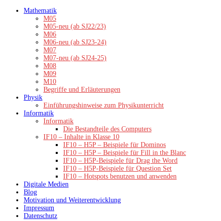
Zum
Mathematik
Inhalt
M05
springen
M05-neu (ab SJ22/23)
M06
M06-neu (ab SJ23-24)
M07
M07-neu (ab SJ24-25)
M08
M09
M10
Begriffe und Erläuterungen
Physik
Einführungshinweise zum Physikunterricht
Informatik
Informatik
Die Bestandteile des Computers
IF10 – Inhalte in Klasse 10
IF10 – H5P – Beispiele für Dominos
IF10 – H5P – Beispiele für Fill in the Blanc
IF10 – H5P-Beispiele für Drag the Word
IF10 – H5P-Beispiele für Question Set
IF10 – Hotspots benutzen und anwenden
Digitale Medien
Blog
Motivation und Weiterentwicklung
Impressum
Datenschutz