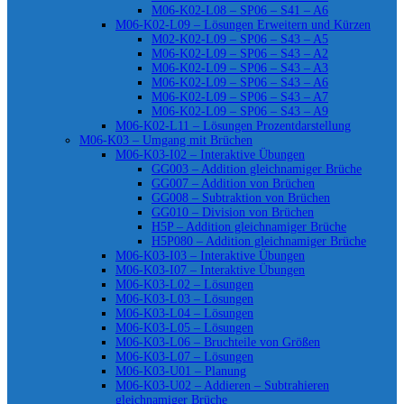
M06-K02-L08 – SP06 – S41 – A6
M06-K02-L09 – Lösungen Erweitern und Kürzen
M02-K02-L09 – SP06 – S43 – A5
M06-K02-L09 – SP06 – S43 – A2
M06-K02-L09 – SP06 – S43 – A3
M06-K02-L09 – SP06 – S43 – A6
M06-K02-L09 – SP06 – S43 – A7
M06-K02-L09 – SP06 – S43 – A9
M06-K02-L11 – Lösungen Prozentdarstellung
M06-K03 – Umgang mit Brüchen
M06-K03-I02 – Interaktive Übungen
GG003 – Addition gleichnamiger Brüche
GG007 – Addition von Brüchen
GG008 – Subtraktion von Brüchen
GG010 – Division von Brüchen
H5P – Addition gleichnamiger Brüche
H5P080 – Addition gleichnamiger Brüche
M06-K03-I03 – Interaktive Übungen
M06-K03-I07 – Interaktive Übungen
M06-K03-L02 – Lösungen
M06-K03-L03 – Lösungen
M06-K03-L04 – Lösungen
M06-K03-L05 – Lösungen
M06-K03-L06 – Bruchteile von Größen
M06-K03-L07 – Lösungen
M06-K03-U01 – Planung
M06-K03-U02 – Addieren – Subtrahieren
gleichnamiger Brüche