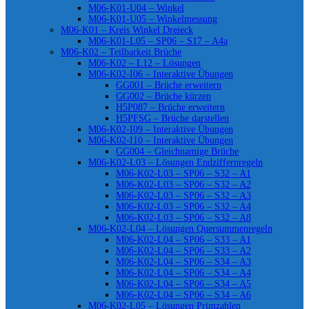
M06-K01-U04 – Winkel
M06-K01-U05 – Winkelmessung
M06-K01 – Kreis Winkel Dreieck
M06-K01-L05 – SP06 – S17 – A4a
M06-K02 – Teilbarkeit Brüche
M06-K02 – L12 – Lösungen
M06-K02-I06 – Interaktive Übungen
GG001 – Brüche erweitern
GG002 – Brüche kürzen
H5P087 – Brüche erweitern
H5PFSG – Brüche darstellen
M06-K02-I09 – Interaktive Übungen
M06-K02-I10 – Interaktive Übungen
GG004 – Gleichnamige Brüche
M06-K02-L03 – Lösungen Endziffernregeln
M06-K02-L03 – SP06 – S32 – A1
M06-K02-L03 – SP06 – S32 – A2
M06-K02-L03 – SP06 – S32 – A3
M06-K02-L03 – SP06 – S32 – A4
M06-K02-L03 – SP06 – S32 – A8
M06-K02-L04 – Lösungen Quersummenregeln
M06-K02-L04 – SP06 – S33 – A1
M06-K02-L04 – SP06 – S33 – A2
M06-K02-L04 – SP06 – S34 – A3
M06-K02-L04 – SP06 – S34 – A4
M06-K02-L04 – SP06 – S34 – A5
M06-K02-L04 – SP06 – S34 – A6
M06-K02-L05 – Lösungen Primzahlen