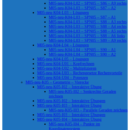
M05-neu-K04-L02 – SPN05 – S86 – A9 rechts
M05-neu-K04-L03 – SPN05 – S87 – A2
M05-neu-K04-L03 – Lösungen
M05-neu-K04-L03 – SPN05 – S87 – A1
M05-neu-K04-L03 – SPN05 – S88 – A3 rechts
M05-neu-K04-L03 – SPN05 – S88 – A4 rechts
M05-neu-K04-L03 – SPN05 – S88 – A5 rechts
M05-neu-K04-L03 – SPN05 – S88 – A6 links
M05-neu-K04-L03 – SPN05 – S89 – A9 rechts
M05-neu-K04-L04 – Lösungen
M05-neu-K04-L04 – SPN05 – S90 – A1
M05-neu-K04-L04 – SPN05 – S90 – A2
M05-neu-K04-L05 – Lösungen
M05-neu-K04-U01 – Kopfrechnen
M05-neu-K04-U02 – Multiplizieren
M05-neu-K04-U03 – Rechengesetze Rechenvorteile
M05-neu-K04-U04 – Potenzen
M05-neu-K05 – Geometrie – Vierecke
M05-neu-K05-I02 – Interaktive Übung
M05-neu-K05-I02 – Senkrechte Geraden
zeichnen
M05-neu-K05-I02 – Interaktive Übungen
M05-neu-K05-I03 – Interaktive Übung
M05-neu-K05-I03 – Parallele Geraden zeichnen
M05-neu-K05-I03 – Interaktive Übungen
M05-neu-K05-I04 – Interaktive Übung
M05-neu-K05-I04 – Punkte im
Koordinatensystem