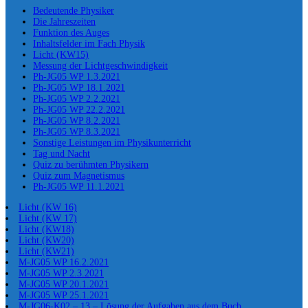
Bedeutende Physiker
Die Jahreszeiten
Funktion des Auges
Inhaltsfelder im Fach Physik
Licht (KW15)
Messung der Lichtgeschwindigkeit
Ph-JG05 WP 1.3.2021
Ph-JG05 WP 18.1.2021
Ph-JG05 WP 2.2.2021
Ph-JG05 WP 22.2.2021
Ph-JG05 WP 8.2.2021
Ph-JG05 WP 8.3.2021
Sonstige Leistungen im Physikunterricht
Tag und Nacht
Quiz zu berühmten Physikern
Quiz zum Magnetismus
Ph-JG05 WP 11.1.2021
Licht (KW 16)
Licht (KW 17)
Licht (KW18)
Licht (KW20)
Licht (KW21)
M-JG05 WP 16.2.2021
M-JG05 WP 2.3.2021
M-JG05 WP 20.1.2021
M-JG05 WP 25.1.2021
M-JG06-K02 – 13 – Lösung der Aufgaben aus dem Buch