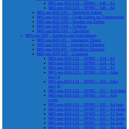
M05-neu-K02-L05 – SPN05 – S46 – A5
M05-neu-K02-L05 – SPN05 – S46 – A6
M05-neu-K02-U01 – Natürliche Zahlen
M05-neu-K02-U02 – Große Zahlen im Zehnersystem
M05-neu-K02-U03 – Runden von Zahlen
M05-neu-K02-U04 – Schätzen
M05-neu-K02-U05 – Checkliste
M05-neu-K03 – Addieren und Subtrahieren
M05-neu-K03-I01 – Interaktive Übung
M05-neu-K03-I02 – Interaktive Übungen
M05-neu-K03-I03 – Interaktive Übungen
M05-neu-K03-L01 – Lösungen
M05-neu-K03-L01 – SPN05 – S54 – A1
M05-neu-K03-L01 – SPN05 – S54 – A2
M05-neu-K03-L01 – SPN05 – S54 – A3
M05-neu-K03-L01 – SPN05 – S54 – Alles
klar? A
M05-neu-K03-L01 – SPN05 – S54 – Alles
klar? B
M05-neu-K03-L01 – SPN05 – S55 – A10 links
M05-neu-K03-L01 – SPN05 – S55 – A10
rechts
M05-neu-K03-L01 – SPN05 – S55 – A4 links
M05-neu-K03-L01 – SPN05 – S55 – A4 rechts
M05-neu-K03-L01 – SPN05 – S55 – A5 links
M05-neu-K03-L01 – SPN05 – S55 – A5 rechts
M05-neu-K03-L01 – SPN05 – S55 – A6 links
M05-neu-K03-L01 – SPN05 – S55 – A6 rechts