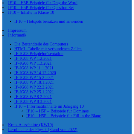
IF10 – H5P-Beispiele für Drag the Word
IF10 – H5P-Beispiele für Question Set
IF10 – Inhalte in Klasse 10
IF10 – Hotspots benutzen und anwenden
Impressum
Informatik
Die Bestandteile des Computers
HTML-Tabelle mit verbundenen Zellen
IF-JG08 Beispielpräsentation
IF-JG08 WP 1.2.2021
IF-JG08 WP 1.3.2021
IF-JG08 WP 11.1.2021
IF-JG08 WP 14.12.2020
IF-JG08 WP 15.2.2021
IF-JG08 WP 18.1.2021
IF-JG08 WP 22.2.2021
IF-JG08 WP 25.1.2021
IF-JG08 WP 8.2.2021
IF-JG08 WP 8.3.2021
IF10 – Informatikinhalte im Jahrgang 10
IF10 – H5P – Beispiele für Dominos
IF10 – H5P – Beispiele für Fill in the Blanc
Kreis-Ausschnitte (KW19)
Lerninhalte der Physik (Stand von 2022)