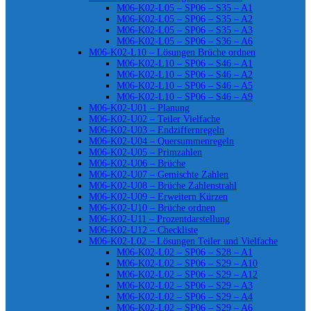
M06-K02-L05 – SP06 – S35 – A1
M06-K02-L05 – SP06 – S35 – A2
M06-K02-L05 – SP06 – S35 – A3
M06-K02-L05 – SP06 – S36 – A6
M06-K02-L10 – Lösungen Brüche ordnen
M06-K02-L10 – SP06 – S46 – A1
M06-K02-L10 – SP06 – S46 – A2
M06-K02-L10 – SP06 – S46 – A5
M06-K02-L10 – SP06 – S46 – A9
M06-K02-U01 – Planung
M06-K02-U02 – Teiler Vielfache
M06-K02-U03 – Endziffernregeln
M06-K02-U04 – Quersummenregeln
M06-K02-U05 – Primzahlen
M06-K02-U06 – Brüche
M06-K02-U07 – Gemischte Zahlen
M06-K02-U08 – Brüche Zahlenstrahl
M06-K02-U09 – Erweitern Kürzen
M06-K02-U10 – Brüche ordnen
M06-K02-U11 – Prozentdarstellung
M06-K02-U12 – Checkliste
M06-K02-L02 – Lösungen Teiler und Vielfache
M06-K02-L02 – SP06 – S28 – A1
M06-K02-L02 – SP06 – S29 – A10
M06-K02-L02 – SP06 – S29 – A12
M06-K02-L02 – SP06 – S29 – A3
M06-K02-L02 – SP06 – S29 – A4
M06-K02-L02 – SP06 – S29 – A6