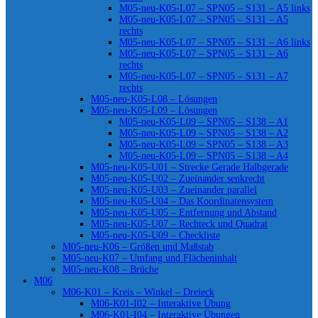
M05-neu-K05-L07 – SPN05 – S131 – A5 links
M05-neu-K05-L07 – SPN05 – S131 – A5
rechts
M05-neu-K05-L07 – SPN05 – S131 – A6 links
M05-neu-K05-L07 – SPN05 – S131 – A6
rechts
M05-neu-K05-L07 – SPN05 – S131 – A7
rechts
M05-neu-K05-L08 – Lösungen
M05-neu-K05-L09 – Lösungen
M05-neu-K05-L09 – SPN05 – S138 – A1
M05-neu-K05-L09 – SPN05 – S138 – A2
M05-neu-K05-L09 – SPN05 – S138 – A3
M05-neu-K05-L09 – SPN05 – S138 – A4
M05-neu-K05-U01 – Strecke Gerade Halbgerade
M05-neu-K05-U02 – Zueinander senkrecht
M05-neu-K05-U03 – Zueinander parallel
M05-neu-K05-U04 – Das Koordinatensystem
M05-neu-K05-U05 – Entfernung und Abstand
M05-neu-K05-U07 – Rechteck und Quadrat
M05-neu-K05-U09 – Checkliste
M05-neu-K06 – Größen und Maßstab
M05-neu-K07 – Umfang und Flächeninhalt
M05-neu-K08 – Brüche
M06
M06-K01 – Kreis – Winkel – Dreieck
M06-K01-I02 – Interaktive Übung
M06-K01-I04 – Interaktive Übungen