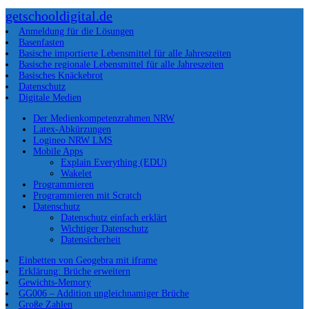
getschooldigital.de
Anmeldung für die Lösungen
Basenfasten
Basische importierte Lebensmittel für alle Jahreszeiten
Basische regionale Lebensmittel für alle Jahreszeiten
Basisches Knäckebrot
Datenschutz
Digitale Medien
Der Medienkompetenzrahmen NRW
Latex-Abkürzungen
Logineo NRW LMS
Mobile Apps
Explain Everything (EDU)
Wakelet
Programmieren
Programmieren mit Scratch
Datenschutz
Datenschutz einfach erklärt
Wichtiger Datenschutz
Datensicherheit
Einbetten von Geogebra mit iframe
Erklärung: Brüche erweitern
Gewichts-Memory
GG006 – Addition ungleichnamiger Brüche
Große Zahlen