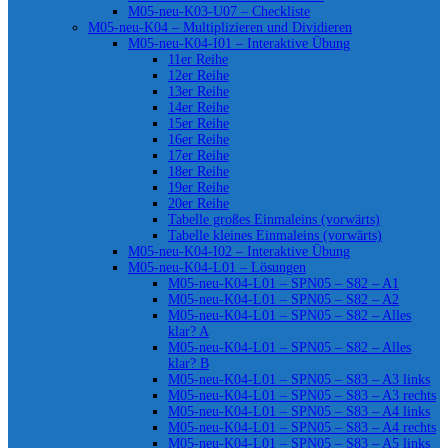
M05-neu-K03-U07 – Checkliste
M05-neu-K04 – Multiplizieren und Dividieren
M05-neu-K04-I01 – Interaktive Übung
11er Reihe
12er Reihe
13er Reihe
14er Reihe
15er Reihe
16er Reihe
17er Reihe
18er Reihe
19er Reihe
20er Reihe
Tabelle großes Einmaleins (vorwärts)
Tabelle kleines Einmaleins (vorwärts)
M05-neu-K04-I02 – Interaktive Übung
M05-neu-K04-L01 – Lösungen
M05-neu-K04-L01 – SPN05 – S82 – A1
M05-neu-K04-L01 – SPN05 – S82 – A2
M05-neu-K04-L01 – SPN05 – S82 – Alles
klar? A
M05-neu-K04-L01 – SPN05 – S82 – Alles
klar? B
M05-neu-K04-L01 – SPN05 – S83 – A3 links
M05-neu-K04-L01 – SPN05 – S83 – A3 rechts
M05-neu-K04-L01 – SPN05 – S83 – A4 links
M05-neu-K04-L01 – SPN05 – S83 – A4 rechts
M05-neu-K04-L01 – SPN05 – S83 – A5 links