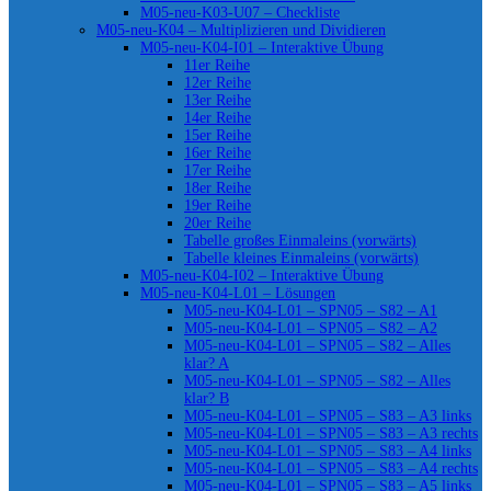
M05-neu-K03-U07 – Checkliste
M05-neu-K04 – Multiplizieren und Dividieren
M05-neu-K04-I01 – Interaktive Übung
11er Reihe
12er Reihe
13er Reihe
14er Reihe
15er Reihe
16er Reihe
17er Reihe
18er Reihe
19er Reihe
20er Reihe
Tabelle großes Einmaleins (vorwärts)
Tabelle kleines Einmaleins (vorwärts)
M05-neu-K04-I02 – Interaktive Übung
M05-neu-K04-L01 – Lösungen
M05-neu-K04-L01 – SPN05 – S82 – A1
M05-neu-K04-L01 – SPN05 – S82 – A2
M05-neu-K04-L01 – SPN05 – S82 – Alles
klar? A
M05-neu-K04-L01 – SPN05 – S82 – Alles
klar? B
M05-neu-K04-L01 – SPN05 – S83 – A3 links
M05-neu-K04-L01 – SPN05 – S83 – A3 rechts
M05-neu-K04-L01 – SPN05 – S83 – A4 links
M05-neu-K04-L01 – SPN05 – S83 – A4 rechts
M05-neu-K04-L01 – SPN05 – S83 – A5 links