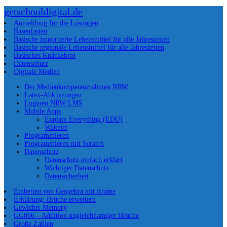
getschooldigital.de
Anmeldung für die Lösungen
Basenfasten
Basische importierte Lebensmittel für alle Jahreszeiten
Basische regionale Lebensmittel für alle Jahreszeiten
Basisches Knäckebrot
Datenschutz
Digitale Medien
Der Medienkompetenzrahmen NRW
Latex-Abkürzungen
Logineo NRW LMS
Mobile Apps
Explain Everything (EDU)
Wakelet
Programmieren
Programmieren mit Scratch
Datenschutz
Datenschutz einfach erklärt
Wichtiger Datenschutz
Datensicherheit
Einbetten von Geogebra mit iframe
Erklärung: Brüche erweitern
Gewichts-Memory
GG006 – Addition ungleichnamiger Brüche
Große Zahlen