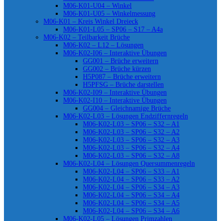
M06-K01-U04 – Winkel
M06-K01-U05 – Winkelmessung
M06-K01 – Kreis Winkel Dreieck
M06-K01-L05 – SP06 – S17 – A4a
M06-K02 – Teilbarkeit Brüche
M06-K02 – L12 – Lösungen
M06-K02-I06 – Interaktive Übungen
GG001 – Brüche erweitern
GG002 – Brüche kürzen
H5P087 – Brüche erweitern
H5PFSG – Brüche darstellen
M06-K02-I09 – Interaktive Übungen
M06-K02-I10 – Interaktive Übungen
GG004 – Gleichnamige Brüche
M06-K02-L03 – Lösungen Endziffernregeln
M06-K02-L03 – SP06 – S32 – A1
M06-K02-L03 – SP06 – S32 – A2
M06-K02-L03 – SP06 – S32 – A3
M06-K02-L03 – SP06 – S32 – A4
M06-K02-L03 – SP06 – S32 – A8
M06-K02-L04 – Lösungen Quersummenregeln
M06-K02-L04 – SP06 – S33 – A1
M06-K02-L04 – SP06 – S33 – A2
M06-K02-L04 – SP06 – S34 – A3
M06-K02-L04 – SP06 – S34 – A4
M06-K02-L04 – SP06 – S34 – A5
M06-K02-L04 – SP06 – S34 – A6
M06-K02-L05 – Lösungen Primzahlen