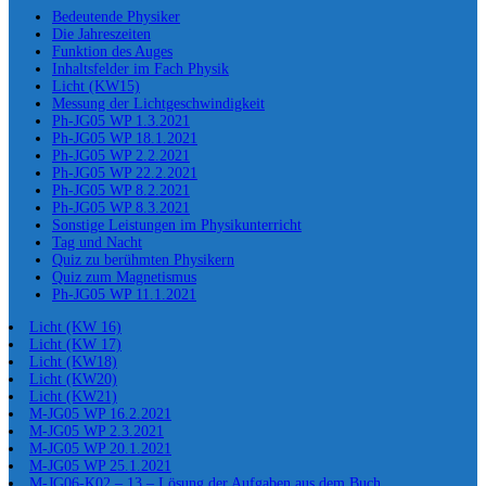
Bedeutende Physiker
Die Jahreszeiten
Funktion des Auges
Inhaltsfelder im Fach Physik
Licht (KW15)
Messung der Lichtgeschwindigkeit
Ph-JG05 WP 1.3.2021
Ph-JG05 WP 18.1.2021
Ph-JG05 WP 2.2.2021
Ph-JG05 WP 22.2.2021
Ph-JG05 WP 8.2.2021
Ph-JG05 WP 8.3.2021
Sonstige Leistungen im Physikunterricht
Tag und Nacht
Quiz zu berühmten Physikern
Quiz zum Magnetismus
Ph-JG05 WP 11.1.2021
Licht (KW 16)
Licht (KW 17)
Licht (KW18)
Licht (KW20)
Licht (KW21)
M-JG05 WP 16.2.2021
M-JG05 WP 2.3.2021
M-JG05 WP 20.1.2021
M-JG05 WP 25.1.2021
M-JG06-K02 – 13 – Lösung der Aufgaben aus dem Buch