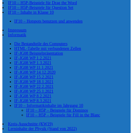
IF10 – H5P-Beispiele für Drag the Word
IF10 – H5P-Beispiele für Question Set
IF10 – Inhalte in Klasse 10
IF10 – Hotspots benutzen und anwenden
Impressum
Informatik
Die Bestandteile des Computers
HTML-Tabelle mit verbundenen Zellen
IF-JG08 Beispielpräsentation
IF-JG08 WP 1.2.2021
IF-JG08 WP 1.3.2021
IF-JG08 WP 11.1.2021
IF-JG08 WP 14.12.2020
IF-JG08 WP 15.2.2021
IF-JG08 WP 18.1.2021
IF-JG08 WP 22.2.2021
IF-JG08 WP 25.1.2021
IF-JG08 WP 8.2.2021
IF-JG08 WP 8.3.2021
IF10 – Informatikinhalte im Jahrgang 10
IF10 – H5P – Beispiele für Dominos
IF10 – H5P – Beispiele für Fill in the Blanc
Kreis-Ausschnitte (KW19)
Lerninhalte der Physik (Stand von 2022)