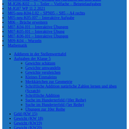
M-JG06-K02 – 3 – Teiler – Vielfache – Beispielaufgaben
M-JG07 WP 11.2.2021
M05-neu-K04-L02 – SPN05 – S85 – A4 rechts
M05-neu-K05-I07 – Interaktive Aufgabe
M06 – Brüche erweitern
M07-K04-I01 – Interaktive Übungen
M07-K05-I01 – Interaktive Übung
M07-K06-I01 – Interaktive Übungen
M09-K04 – Wurzeln
Mathematik
Addieren in der Stellenwerttafel
Aufgaben der Klasse 5
Gewichte schätzen
Gewichte umwandeln
Gewichte vergleichen
Kleines Einmaleins
Merkkärtchen zur Geometrie
Schriftliche Addition natürliche Zahlen lernen und üben
(Scratch)
Schriftliche Addition
Suche im Hunderterfeld (10er Reihe)
Suche im Hunderterfeld (5er Reihe)
Übungen zur 10er Reihe
Geld (KW 15)
Gewicht (KW 18)
Gewicht (KW19)
Gewicht (KW20)