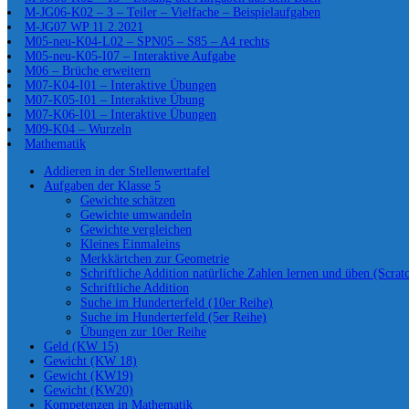
M-JG06-K02 – 3 – Teiler – Vielfache – Beispielaufgaben
M-JG07 WP 11.2.2021
M05-neu-K04-L02 – SPN05 – S85 – A4 rechts
M05-neu-K05-I07 – Interaktive Aufgabe
M06 – Brüche erweitern
M07-K04-I01 – Interaktive Übungen
M07-K05-I01 – Interaktive Übung
M07-K06-I01 – Interaktive Übungen
M09-K04 – Wurzeln
Mathematik
Addieren in der Stellenwerttafel
Aufgaben der Klasse 5
Gewichte schätzen
Gewichte umwandeln
Gewichte vergleichen
Kleines Einmaleins
Merkkärtchen zur Geometrie
Schriftliche Addition natürliche Zahlen lernen und üben (Scrat
Schriftliche Addition
Suche im Hunderterfeld (10er Reihe)
Suche im Hunderterfeld (5er Reihe)
Übungen zur 10er Reihe
Geld (KW 15)
Gewicht (KW 18)
Gewicht (KW19)
Gewicht (KW20)
Kompetenzen in Mathematik