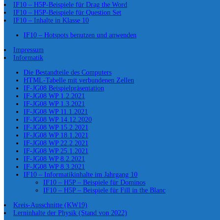
IF10 – H5P-Beispiele für Drag the Word
IF10 – H5P-Beispiele für Question Set
IF10 – Inhalte in Klasse 10
IF10 – Hotspots benutzen und anwenden
Impressum
Informatik
Die Bestandteile des Computers
HTML-Tabelle mit verbundenen Zellen
IF-JG08 Beispielpräsentation
IF-JG08 WP 1.2.2021
IF-JG08 WP 1.3.2021
IF-JG08 WP 11.1.2021
IF-JG08 WP 14.12.2020
IF-JG08 WP 15.2.2021
IF-JG08 WP 18.1.2021
IF-JG08 WP 22.2.2021
IF-JG08 WP 25.1.2021
IF-JG08 WP 8.2.2021
IF-JG08 WP 8.3.2021
IF10 – Informatikinhalte im Jahrgang 10
IF10 – H5P – Beispiele für Dominos
IF10 – H5P – Beispiele für Fill in the Blanc
Kreis-Ausschnitte (KW19)
Lerninhalte der Physik (Stand von 2022)