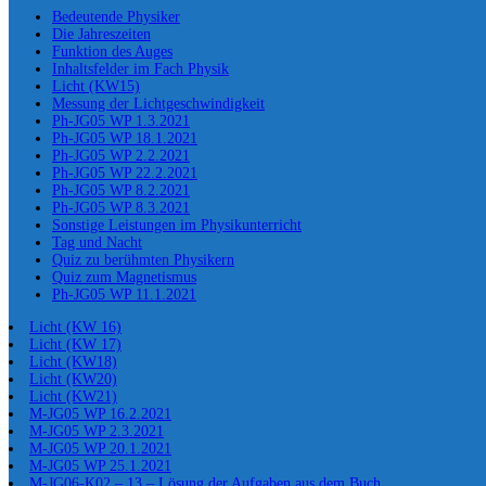
Bedeutende Physiker
Die Jahreszeiten
Funktion des Auges
Inhaltsfelder im Fach Physik
Licht (KW15)
Messung der Lichtgeschwindigkeit
Ph-JG05 WP 1.3.2021
Ph-JG05 WP 18.1.2021
Ph-JG05 WP 2.2.2021
Ph-JG05 WP 22.2.2021
Ph-JG05 WP 8.2.2021
Ph-JG05 WP 8.3.2021
Sonstige Leistungen im Physikunterricht
Tag und Nacht
Quiz zu berühmten Physikern
Quiz zum Magnetismus
Ph-JG05 WP 11.1.2021
Licht (KW 16)
Licht (KW 17)
Licht (KW18)
Licht (KW20)
Licht (KW21)
M-JG05 WP 16.2.2021
M-JG05 WP 2.3.2021
M-JG05 WP 20.1.2021
M-JG05 WP 25.1.2021
M-JG06-K02 – 13 – Lösung der Aufgaben aus dem Buch