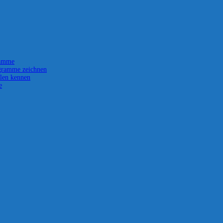
ramme
gramme zeichnen
len kennen
e