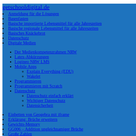
getschooldigital.de
Anmeldung für die Lösungen
Basenfasten
Basische importierte Lebensmittel für alle Jahreszeiten
Basische regionale Lebensmittel für alle Jahreszeiten
Basisches Knäckebrot
Datenschutz
Digitale Medien
Der Medienkompetenzrahmen NRW
Latex-Abkürzungen
Logineo NRW LMS
Mobile Apps
Explain Everything (EDU)
Wakelet
Programmieren
Programmieren mit Scratch
Datenschutz
Datenschutz einfach erklärt
Wichtiger Datenschutz
Datensicherheit
Einbetten von Geogebra mit iframe
Erklärung: Brüche erweitern
Gewichts-Memory
GG006 – Addition ungleichnamiger Brüche
Große Zahlen