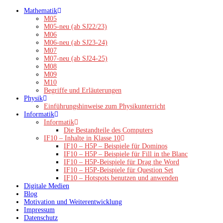
Zum
Mathematik
Inhalt
M05
springen
M05-neu (ab SJ22/23)
M06
M06-neu (ab SJ23-24)
M07
M07-neu (ab SJ24-25)
M08
M09
M10
Begriffe und Erläuterungen
Physik
Einführungshinweise zum Physikunterricht
Informatik
Informatik
Die Bestandteile des Computers
IF10 – Inhalte in Klasse 10
IF10 – H5P – Beispiele für Dominos
IF10 – H5P – Beispiele für Fill in the Blanc
IF10 – H5P-Beispiele für Drag the Word
IF10 – H5P-Beispiele für Question Set
IF10 – Hotspots benutzen und anwenden
Digitale Medien
Blog
Motivation und Weiterentwicklung
Impressum
Datenschutz