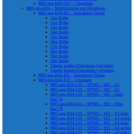
M05-neu-K03-U07 – Checkliste
M05-neu-K04 – Multiplizieren und Dividieren
M05-neu-K04-I01 – Interaktive Übung
11er Reihe
12er Reihe
13er Reihe
14er Reihe
15er Reihe
16er Reihe
17er Reihe
18er Reihe
19er Reihe
20er Reihe
Tabelle großes Einmaleins (vorwärts)
Tabelle kleines Einmaleins (vorwärts)
M05-neu-K04-I02 – Interaktive Übung
M05-neu-K04-L01 – Lösungen
M05-neu-K04-L01 – SPN05 – S82 – A1
M05-neu-K04-L01 – SPN05 – S82 – A2
M05-neu-K04-L01 – SPN05 – S82 – Alles
klar? A
M05-neu-K04-L01 – SPN05 – S82 – Alles
klar? B
M05-neu-K04-L01 – SPN05 – S83 – A3 links
M05-neu-K04-L01 – SPN05 – S83 – A3 rechts
M05-neu-K04-L01 – SPN05 – S83 – A4 links
M05-neu-K04-L01 – SPN05 – S83 – A4 rechts
M05-neu-K04-L01 – SPN05 – S83 – A5 links