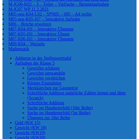
M-JG06-K02 – 3 – Teiler – Vielfache – Beispielaufgaben
M-JG07 WP 11.2.2021
M05-neu-K04-L02 – SPN05 – S85 – A4 rechts
M05-neu-K05-I07 – Interaktive Aufgabe
M06 – Brüche erweitern
M07-K04-I01 – Interaktive Übungen
M07-K05-I01 – Interaktive Übung
M07-K06-I01 – Interaktive Übungen
M09-K04 – Wurzeln
Mathematik
Addieren in der Stellenwerttafel
Aufgaben der Klasse 5
Gewichte schätzen
Gewichte umwandeln
Gewichte vergleichen
Kleines Einmaleins
Merkkärtchen zur Geometrie
Schriftliche Addition natürliche Zahlen lernen und üben
(Scratch)
Schriftliche Addition
Suche im Hunderterfeld (10er Reihe)
Suche im Hunderterfeld (5er Reihe)
Übungen zur 10er Reihe
Geld (KW 15)
Gewicht (KW 18)
Gewicht (KW19)
Gewicht (KW20)