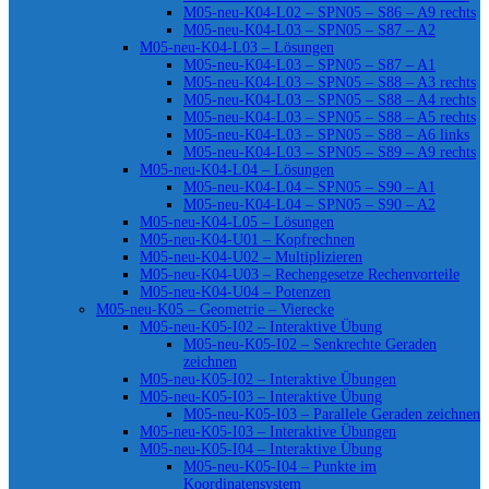
M05-neu-K04-L02 – SPN05 – S86 – A9 rechts
M05-neu-K04-L03 – SPN05 – S87 – A2
M05-neu-K04-L03 – Lösungen
M05-neu-K04-L03 – SPN05 – S87 – A1
M05-neu-K04-L03 – SPN05 – S88 – A3 rechts
M05-neu-K04-L03 – SPN05 – S88 – A4 rechts
M05-neu-K04-L03 – SPN05 – S88 – A5 rechts
M05-neu-K04-L03 – SPN05 – S88 – A6 links
M05-neu-K04-L03 – SPN05 – S89 – A9 rechts
M05-neu-K04-L04 – Lösungen
M05-neu-K04-L04 – SPN05 – S90 – A1
M05-neu-K04-L04 – SPN05 – S90 – A2
M05-neu-K04-L05 – Lösungen
M05-neu-K04-U01 – Kopfrechnen
M05-neu-K04-U02 – Multiplizieren
M05-neu-K04-U03 – Rechengesetze Rechenvorteile
M05-neu-K04-U04 – Potenzen
M05-neu-K05 – Geometrie – Vierecke
M05-neu-K05-I02 – Interaktive Übung
M05-neu-K05-I02 – Senkrechte Geraden
zeichnen
M05-neu-K05-I02 – Interaktive Übungen
M05-neu-K05-I03 – Interaktive Übung
M05-neu-K05-I03 – Parallele Geraden zeichnen
M05-neu-K05-I03 – Interaktive Übungen
M05-neu-K05-I04 – Interaktive Übung
M05-neu-K05-I04 – Punkte im
Koordinatensystem