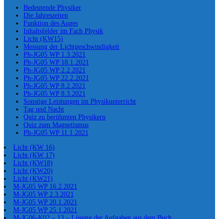
Bedeutende Physiker
Die Jahreszeiten
Funktion des Auges
Inhaltsfelder im Fach Physik
Licht (KW15)
Messung der Lichtgeschwindigkeit
Ph-JG05 WP 1.3.2021
Ph-JG05 WP 18.1.2021
Ph-JG05 WP 2.2.2021
Ph-JG05 WP 22.2.2021
Ph-JG05 WP 8.2.2021
Ph-JG05 WP 8.3.2021
Sonstige Leistungen im Physikunterricht
Tag und Nacht
Quiz zu berühmten Physikern
Quiz zum Magnetismus
Ph-JG05 WP 11.1.2021
Licht (KW 16)
Licht (KW 17)
Licht (KW18)
Licht (KW20)
Licht (KW21)
M-JG05 WP 16.2.2021
M-JG05 WP 2.3.2021
M-JG05 WP 20.1.2021
M-JG05 WP 25.1.2021
M-JG06-K02 – 13 – Lösung der Aufgaben aus dem Buch