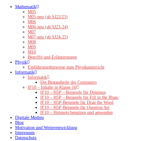
Zum
Mathematik
Inhalt
M05
springen
M05-neu (ab SJ22/23)
M06
M06-neu (ab SJ23-24)
M07
M07-neu (ab SJ24-25)
M08
M09
M10
Begriffe und Erläuterungen
Physik
Einführungshinweise zum Physikunterricht
Informatik
Informatik
Die Bestandteile des Computers
IF10 – Inhalte in Klasse 10
IF10 – H5P – Beispiele für Dominos
IF10 – H5P – Beispiele für Fill in the Blanc
IF10 – H5P-Beispiele für Drag the Word
IF10 – H5P-Beispiele für Question Set
IF10 – Hotspots benutzen und anwenden
Digitale Medien
Blog
Motivation und Weiterentwicklung
Impressum
Datenschutz