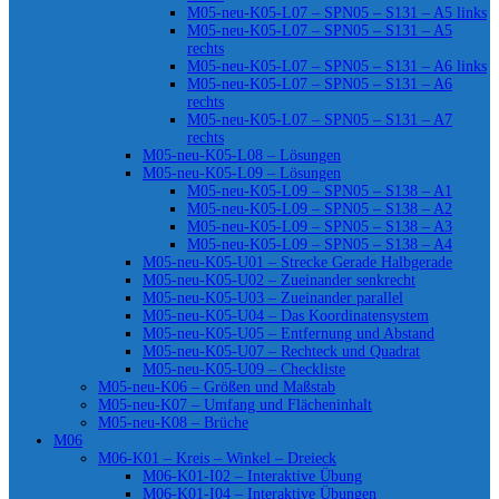
M05-neu-K05-L07 – SPN05 – S131 – A5 links
M05-neu-K05-L07 – SPN05 – S131 – A5
rechts
M05-neu-K05-L07 – SPN05 – S131 – A6 links
M05-neu-K05-L07 – SPN05 – S131 – A6
rechts
M05-neu-K05-L07 – SPN05 – S131 – A7
rechts
M05-neu-K05-L08 – Lösungen
M05-neu-K05-L09 – Lösungen
M05-neu-K05-L09 – SPN05 – S138 – A1
M05-neu-K05-L09 – SPN05 – S138 – A2
M05-neu-K05-L09 – SPN05 – S138 – A3
M05-neu-K05-L09 – SPN05 – S138 – A4
M05-neu-K05-U01 – Strecke Gerade Halbgerade
M05-neu-K05-U02 – Zueinander senkrecht
M05-neu-K05-U03 – Zueinander parallel
M05-neu-K05-U04 – Das Koordinatensystem
M05-neu-K05-U05 – Entfernung und Abstand
M05-neu-K05-U07 – Rechteck und Quadrat
M05-neu-K05-U09 – Checkliste
M05-neu-K06 – Größen und Maßstab
M05-neu-K07 – Umfang und Flächeninhalt
M05-neu-K08 – Brüche
M06
M06-K01 – Kreis – Winkel – Dreieck
M06-K01-I02 – Interaktive Übung
M06-K01-I04 – Interaktive Übungen