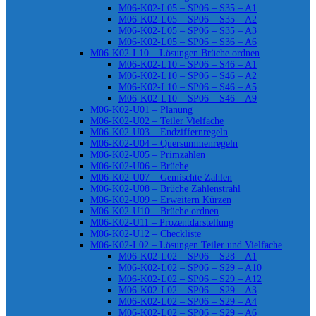
M06-K02-L05 – SP06 – S35 – A1
M06-K02-L05 – SP06 – S35 – A2
M06-K02-L05 – SP06 – S35 – A3
M06-K02-L05 – SP06 – S36 – A6
M06-K02-L10 – Lösungen Brüche ordnen
M06-K02-L10 – SP06 – S46 – A1
M06-K02-L10 – SP06 – S46 – A2
M06-K02-L10 – SP06 – S46 – A5
M06-K02-L10 – SP06 – S46 – A9
M06-K02-U01 – Planung
M06-K02-U02 – Teiler Vielfache
M06-K02-U03 – Endziffernregeln
M06-K02-U04 – Quersummenregeln
M06-K02-U05 – Primzahlen
M06-K02-U06 – Brüche
M06-K02-U07 – Gemischte Zahlen
M06-K02-U08 – Brüche Zahlenstrahl
M06-K02-U09 – Erweitern Kürzen
M06-K02-U10 – Brüche ordnen
M06-K02-U11 – Prozentdarstellung
M06-K02-U12 – Checkliste
M06-K02-L02 – Lösungen Teiler und Vielfache
M06-K02-L02 – SP06 – S28 – A1
M06-K02-L02 – SP06 – S29 – A10
M06-K02-L02 – SP06 – S29 – A12
M06-K02-L02 – SP06 – S29 – A3
M06-K02-L02 – SP06 – S29 – A4
M06-K02-L02 – SP06 – S29 – A6