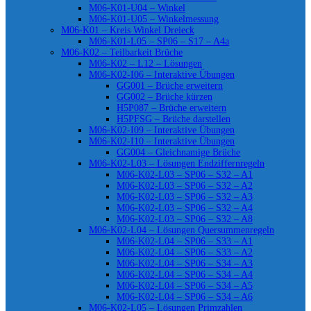
M06-K01-U04 – Winkel
M06-K01-U05 – Winkelmessung
M06-K01 – Kreis Winkel Dreieck
M06-K01-L05 – SP06 – S17 – A4a
M06-K02 – Teilbarkeit Brüche
M06-K02 – L12 – Lösungen
M06-K02-I06 – Interaktive Übungen
GG001 – Brüche erweitern
GG002 – Brüche kürzen
H5P087 – Brüche erweitern
H5PFSG – Brüche darstellen
M06-K02-I09 – Interaktive Übungen
M06-K02-I10 – Interaktive Übungen
GG004 – Gleichnamige Brüche
M06-K02-L03 – Lösungen Endziffernregeln
M06-K02-L03 – SP06 – S32 – A1
M06-K02-L03 – SP06 – S32 – A2
M06-K02-L03 – SP06 – S32 – A3
M06-K02-L03 – SP06 – S32 – A4
M06-K02-L03 – SP06 – S32 – A8
M06-K02-L04 – Lösungen Quersummenregeln
M06-K02-L04 – SP06 – S33 – A1
M06-K02-L04 – SP06 – S33 – A2
M06-K02-L04 – SP06 – S34 – A3
M06-K02-L04 – SP06 – S34 – A4
M06-K02-L04 – SP06 – S34 – A5
M06-K02-L04 – SP06 – S34 – A6
M06-K02-L05 – Lösungen Primzahlen