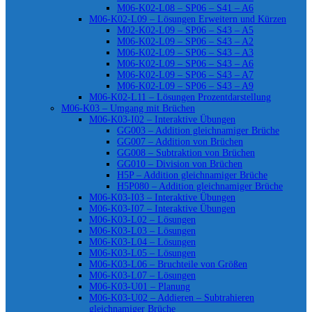
M06-K02-L08 – SP06 – S41 – A6
M06-K02-L09 – Lösungen Erweitern und Kürzen
M02-K02-L09 – SP06 – S43 – A5
M06-K02-L09 – SP06 – S43 – A2
M06-K02-L09 – SP06 – S43 – A3
M06-K02-L09 – SP06 – S43 – A6
M06-K02-L09 – SP06 – S43 – A7
M06-K02-L09 – SP06 – S43 – A9
M06-K02-L11 – Lösungen Prozentdarstellung
M06-K03 – Umgang mit Brüchen
M06-K03-I02 – Interaktive Übungen
GG003 – Addition gleichnamiger Brüche
GG007 – Addition von Brüchen
GG008 – Subtraktion von Brüchen
GG010 – Division von Brüchen
H5P – Addition gleichnamiger Brüche
H5P080 – Addition gleichnamiger Brüche
M06-K03-I03 – Interaktive Übungen
M06-K03-I07 – Interaktive Übungen
M06-K03-L02 – Lösungen
M06-K03-L03 – Lösungen
M06-K03-L04 – Lösungen
M06-K03-L05 – Lösungen
M06-K03-L06 – Bruchteile von Größen
M06-K03-L07 – Lösungen
M06-K03-U01 – Planung
M06-K03-U02 – Addieren – Subtrahieren
gleichnamiger Brüche