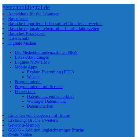
getschooldigital.de
Anmeldung für die Lösungen
Basenfasten
Basische importierte Lebensmittel für alle Jahreszeiten
Basische regionale Lebensmittel für alle Jahreszeiten
Basisches Knäckebrot
Datenschutz
Digitale Medien
Der Medienkompetenzrahmen NRW
Latex-Abkürzungen
Logineo NRW LMS
Mobile Apps
Explain Everything (EDU)
Wakelet
Programmieren
Programmieren mit Scratch
Datenschutz
Datenschutz einfach erklärt
Wichtiger Datenschutz
Datensicherheit
Einbetten von Geogebra mit iframe
Erklärung: Brüche erweitern
Gewichts-Memory
GG006 – Addition ungleichnamiger Brüche
Große Zahlen