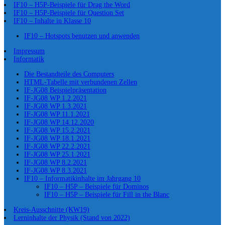
IF10 – H5P-Beispiele für Drag the Word
IF10 – H5P-Beispiele für Question Set
IF10 – Inhalte in Klasse 10
IF10 – Hotspots benutzen und anwenden
Impressum
Informatik
Die Bestandteile des Computers
HTML-Tabelle mit verbundenen Zellen
IF-JG08 Beispielpräsentation
IF-JG08 WP 1.2.2021
IF-JG08 WP 1.3.2021
IF-JG08 WP 11.1.2021
IF-JG08 WP 14.12.2020
IF-JG08 WP 15.2.2021
IF-JG08 WP 18.1.2021
IF-JG08 WP 22.2.2021
IF-JG08 WP 25.1.2021
IF-JG08 WP 8.2.2021
IF-JG08 WP 8.3.2021
IF10 – Informatikinhalte im Jahrgang 10
IF10 – H5P – Beispiele für Dominos
IF10 – H5P – Beispiele für Fill in the Blanc
Kreis-Ausschnitte (KW19)
Lerninhalte der Physik (Stand von 2022)