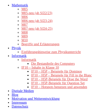
Zum
Mathematik
Inhalt
M05
springen
M05-neu (ab SJ22/23)
M06
M06-neu (ab SJ23-24)
M07
M07-neu (ab SJ24-25)
M08
M09
M10
Begriffe und Erläuterungen
Physik
Einführungshinweise zum Physikunterricht
Informatik
Informatik
Die Bestandteile des Computers
IF10 – Inhalte in Klasse 10
IF10 – H5P – Beispiele für Dominos
IF10 – H5P – Beispiele für Fill in the Blanc
IF10 – H5P-Beispiele für Drag the Word
IF10 – H5P-Beispiele für Question Set
IF10 – Hotspots benutzen und anwenden
Digitale Medien
Blog
Motivation und Weiterentwicklung
Impressum
Datenschutz