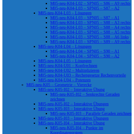
M05-neu-K04-L02 – SPN05 – S86 – A9 rechts
M05-neu-K04-L03 – SPN05 – S87 – A2
M05-neu-K04-L03 – Lösungen
M05-neu-K04-L03 – SPN05 – S87 – A1
M05-neu-K04-L03 – SPN05 – S88 – A3 rechts
M05-neu-K04-L03 – SPN05 – S88 – A4 rechts
M05-neu-K04-L03 – SPN05 – S88 – A5 rechts
M05-neu-K04-L03 – SPN05 – S88 – A6 links
M05-neu-K04-L03 – SPN05 – S89 – A9 rechts
M05-neu-K04-L04 – Lösungen
M05-neu-K04-L04 – SPN05 – S90 – A1
M05-neu-K04-L04 – SPN05 – S90 – A2
M05-neu-K04-L05 – Lösungen
M05-neu-K04-U01 – Kopfrechnen
M05-neu-K04-U02 – Multiplizieren
M05-neu-K04-U03 – Rechengesetze Rechenvorteile
M05-neu-K04-U04 – Potenzen
M05-neu-K05 – Geometrie – Vierecke
M05-neu-K05-I02 – Interaktive Übung
M05-neu-K05-I02 – Senkrechte Geraden
zeichnen
M05-neu-K05-I02 – Interaktive Übungen
M05-neu-K05-I03 – Interaktive Übung
M05-neu-K05-I03 – Parallele Geraden zeichnen
M05-neu-K05-I03 – Interaktive Übungen
M05-neu-K05-I04 – Interaktive Übung
M05-neu-K05-I04 – Punkte im
Koordinatensystem