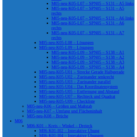
M05-neu-K05-L07 – SPN05 – S131 – A5 links
M05-neu-K05-L07 – SPN05 – S131 – A5
rechts
M05-neu-K05-L07 – SPN05 – S131 – A6 links
M05-neu-K05-L07 – SPN05 – S131 – A6
rechts
M05-neu-K05-L07 – SPN05 – S131 – A7
rechts
M05-neu-K05-L08 – Lösungen
M05-neu-K05-L09 – Lösungen
M05-neu-K05-L09 – SPN05 – S138 – A1
M05-neu-K05-L09 – SPN05 – S138 – A2
M05-neu-K05-L09 – SPN05 – S138 – A3
M05-neu-K05-L09 – SPN05 – S138 – A4
M05-neu-K05-U01 – Strecke Gerade Halbgerade
M05-neu-K05-U02 – Zueinander senkrecht
M05-neu-K05-U03 – Zueinander parallel
M05-neu-K05-U04 – Das Koordinatensystem
M05-neu-K05-U05 – Entfernung und Abstand
M05-neu-K05-U07 – Rechteck und Quadrat
M05-neu-K05-U09 – Checkliste
M05-neu-K06 – Größen und Maßstab
M05-neu-K07 – Umfang und Flächeninhalt
M05-neu-K08 – Brüche
M06
M06-K01 – Kreis – Winkel – Dreieck
M06-K01-I02 – Interaktive Übung
M06-K01-I04 – Interaktive Übungen