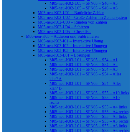
M05-neu-K02-L05 – SPN05 – S46 – A5
M05-neu-K02-L05 – SPN05 – S46 – A6
M05-neu-K02-U01 – Natürliche Zahlen
M05-neu-K02-U02 – Große Zahlen im Zehnersystem
M05-neu-K02-U03 – Runden von Zahlen
M05-neu-K02-U04 – Schätzen
M05-neu-K02-U05 – Checkliste
M05-neu-K03 – Addieren und Subtrahieren
M05-neu-K03-I01 – Interaktive Übung
M05-neu-K03-I02 – Interaktive Übungen
M05-neu-K03-I03 – Interaktive Übungen
M05-neu-K03-L01 – Lösungen
M05-neu-K03-L01 – SPN05 – S54 – A1
M05-neu-K03-L01 – SPN05 – S54 – A2
M05-neu-K03-L01 – SPN05 – S54 – A3
M05-neu-K03-L01 – SPN05 – S54 – Alles
klar? A
M05-neu-K03-L01 – SPN05 – S54 – Alles
klar? B
M05-neu-K03-L01 – SPN05 – S55 – A10 links
M05-neu-K03-L01 – SPN05 – S55 – A10
rechts
M05-neu-K03-L01 – SPN05 – S55 – A4 links
M05-neu-K03-L01 – SPN05 – S55 – A4 rechts
M05-neu-K03-L01 – SPN05 – S55 – A5 links
M05-neu-K03-L01 – SPN05 – S55 – A5 rechts
M05-neu-K03-L01 – SPN05 – S55 – A6 links
M05-neu-K03-L01 – SPN05 – S55 – A6 rechts