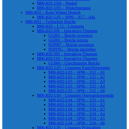
M06-K01-U04 – Winkel
M06-K01-U05 – Winkelmessung
M06-K01 – Kreis Winkel Dreieck
M06-K01-L05 – SP06 – S17 – A4a
M06-K02 – Teilbarkeit Brüche
M06-K02 – L12 – Lösungen
M06-K02-I06 – Interaktive Übungen
GG001 – Brüche erweitern
GG002 – Brüche kürzen
H5P087 – Brüche erweitern
H5PFSG – Brüche darstellen
M06-K02-I09 – Interaktive Übungen
M06-K02-I10 – Interaktive Übungen
GG004 – Gleichnamige Brüche
M06-K02-L03 – Lösungen Endziffernregeln
M06-K02-L03 – SP06 – S32 – A1
M06-K02-L03 – SP06 – S32 – A2
M06-K02-L03 – SP06 – S32 – A3
M06-K02-L03 – SP06 – S32 – A4
M06-K02-L03 – SP06 – S32 – A8
M06-K02-L04 – Lösungen Quersummenregeln
M06-K02-L04 – SP06 – S33 – A1
M06-K02-L04 – SP06 – S33 – A2
M06-K02-L04 – SP06 – S34 – A3
M06-K02-L04 – SP06 – S34 – A4
M06-K02-L04 – SP06 – S34 – A5
M06-K02-L04 – SP06 – S34 – A6
M06-K02-L05 – Lösungen Primzahlen