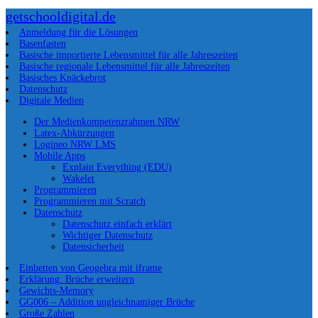
getschooldigital.de
Anmeldung für die Lösungen
Basenfasten
Basische importierte Lebensmittel für alle Jahreszeiten
Basische regionale Lebensmittel für alle Jahreszeiten
Basisches Knäckebrot
Datenschutz
Digitale Medien
Der Medienkompetenzrahmen NRW
Latex-Abkürzungen
Logineo NRW LMS
Mobile Apps
Explain Everything (EDU)
Wakelet
Programmieren
Programmieren mit Scratch
Datenschutz
Datenschutz einfach erklärt
Wichtiger Datenschutz
Datensicherheit
Einbetten von Geogebra mit iframe
Erklärung: Brüche erweitern
Gewichts-Memory
GG006 – Addition ungleichnamiger Brüche
Große Zahlen