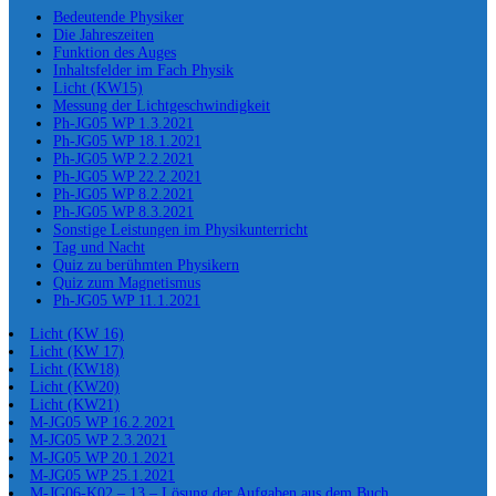
Bedeutende Physiker
Die Jahreszeiten
Funktion des Auges
Inhaltsfelder im Fach Physik
Licht (KW15)
Messung der Lichtgeschwindigkeit
Ph-JG05 WP 1.3.2021
Ph-JG05 WP 18.1.2021
Ph-JG05 WP 2.2.2021
Ph-JG05 WP 22.2.2021
Ph-JG05 WP 8.2.2021
Ph-JG05 WP 8.3.2021
Sonstige Leistungen im Physikunterricht
Tag und Nacht
Quiz zu berühmten Physikern
Quiz zum Magnetismus
Ph-JG05 WP 11.1.2021
Licht (KW 16)
Licht (KW 17)
Licht (KW18)
Licht (KW20)
Licht (KW21)
M-JG05 WP 16.2.2021
M-JG05 WP 2.3.2021
M-JG05 WP 20.1.2021
M-JG05 WP 25.1.2021
M-JG06-K02 – 13 – Lösung der Aufgaben aus dem Buch