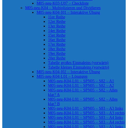
M05-neu-K03-U07 – Checkliste
M05-neu-K04 – Multiplizieren und Dividieren
M05-neu-K04-I01 – Interaktive Übung
11er Reihe
12er Reihe
13er Reihe
14er Reihe
15er Reihe
16er Reihe
17er Reihe
18er Reihe
19er Reihe
20er Reihe
Tabelle großes Einmaleins (vorwärts)
Tabelle kleines Einmaleins (vorwärts)
M05-neu-K04-I02 – Interaktive Übung
M05-neu-K04-L01 – Lösungen
M05-neu-K04-L01 – SPN05 – S82 – A1
M05-neu-K04-L01 – SPN05 – S82 – A2
M05-neu-K04-L01 – SPN05 – S82 – Alles
klar? A
M05-neu-K04-L01 – SPN05 – S82 – Alles
klar? B
M05-neu-K04-L01 – SPN05 – S83 – A3 links
M05-neu-K04-L01 – SPN05 – S83 – A3 rechts
M05-neu-K04-L01 – SPN05 – S83 – A4 links
M05-neu-K04-L01 – SPN05 – S83 – A4 rechts
M05-neu-K04-L01 – SPN05 – S83 – A5 links