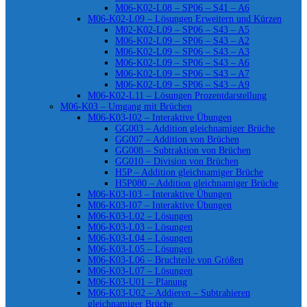
M06-K02-L08 – SP06 – S41 – A6
M06-K02-L09 – Lösungen Erweitern und Kürzen
M02-K02-L09 – SP06 – S43 – A5
M06-K02-L09 – SP06 – S43 – A2
M06-K02-L09 – SP06 – S43 – A3
M06-K02-L09 – SP06 – S43 – A6
M06-K02-L09 – SP06 – S43 – A7
M06-K02-L09 – SP06 – S43 – A9
M06-K02-L11 – Lösungen Prozentdarstellung
M06-K03 – Umgang mit Brüchen
M06-K03-I02 – Interaktive Übungen
GG003 – Addition gleichnamiger Brüche
GG007 – Addition von Brüchen
GG008 – Subtraktion von Brüchen
GG010 – Division von Brüchen
H5P – Addition gleichnamiger Brüche
H5P080 – Addition gleichnamiger Brüche
M06-K03-I03 – Interaktive Übungen
M06-K03-I07 – Interaktive Übungen
M06-K03-L02 – Lösungen
M06-K03-L03 – Lösungen
M06-K03-L04 – Lösungen
M06-K03-L05 – Lösungen
M06-K03-L06 – Bruchteile von Größen
M06-K03-L07 – Lösungen
M06-K03-U01 – Planung
M06-K03-U02 – Addieren – Subtrahieren
gleichnamiger Brüche