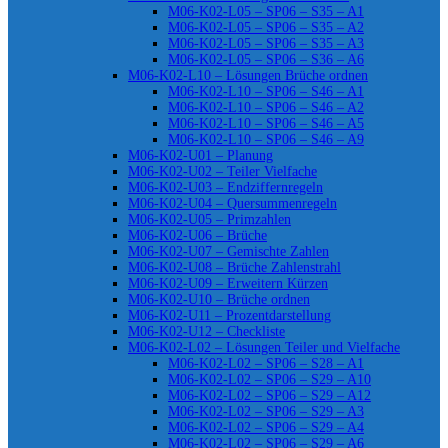
M06-K02-L05 – SP06 – S35 – A1
M06-K02-L05 – SP06 – S35 – A2
M06-K02-L05 – SP06 – S35 – A3
M06-K02-L05 – SP06 – S36 – A6
M06-K02-L10 – Lösungen Brüche ordnen
M06-K02-L10 – SP06 – S46 – A1
M06-K02-L10 – SP06 – S46 – A2
M06-K02-L10 – SP06 – S46 – A5
M06-K02-L10 – SP06 – S46 – A9
M06-K02-U01 – Planung
M06-K02-U02 – Teiler Vielfache
M06-K02-U03 – Endziffernregeln
M06-K02-U04 – Quersummenregeln
M06-K02-U05 – Primzahlen
M06-K02-U06 – Brüche
M06-K02-U07 – Gemischte Zahlen
M06-K02-U08 – Brüche Zahlenstrahl
M06-K02-U09 – Erweitern Kürzen
M06-K02-U10 – Brüche ordnen
M06-K02-U11 – Prozentdarstellung
M06-K02-U12 – Checkliste
M06-K02-L02 – Lösungen Teiler und Vielfache
M06-K02-L02 – SP06 – S28 – A1
M06-K02-L02 – SP06 – S29 – A10
M06-K02-L02 – SP06 – S29 – A12
M06-K02-L02 – SP06 – S29 – A3
M06-K02-L02 – SP06 – S29 – A4
M06-K02-L02 – SP06 – S29 – A6