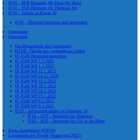
IF10 – H5P-Beispiele für Drag the Word
IF10 – H5P-Beispiele für Question Set
IF10 – Inhalte in Klasse 10
IF10 – Hotspots benutzen und anwenden
Impressum
Informatik
Die Bestandteile des Computers
HTML-Tabelle mit verbundenen Zellen
IF-JG08 Beispielpräsentation
IF-JG08 WP 1.2.2021
IF-JG08 WP 1.3.2021
IF-JG08 WP 11.1.2021
IF-JG08 WP 14.12.2020
IF-JG08 WP 15.2.2021
IF-JG08 WP 18.1.2021
IF-JG08 WP 22.2.2021
IF-JG08 WP 25.1.2021
IF-JG08 WP 8.2.2021
IF-JG08 WP 8.3.2021
IF10 – Informatikinhalte im Jahrgang 10
IF10 – H5P – Beispiele für Dominos
IF10 – H5P – Beispiele für Fill in the Blanc
Kreis-Ausschnitte (KW19)
Lerninhalte der Physik (Stand von 2022)