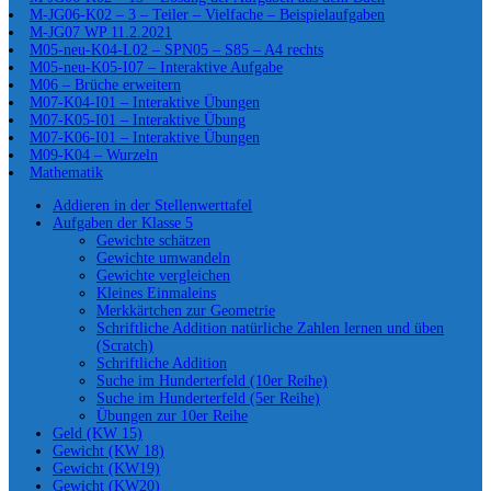
M-JG06-K02 – 3 – Teiler – Vielfache – Beispielaufgaben
M-JG07 WP 11.2.2021
M05-neu-K04-L02 – SPN05 – S85 – A4 rechts
M05-neu-K05-I07 – Interaktive Aufgabe
M06 – Brüche erweitern
M07-K04-I01 – Interaktive Übungen
M07-K05-I01 – Interaktive Übung
M07-K06-I01 – Interaktive Übungen
M09-K04 – Wurzeln
Mathematik
Addieren in der Stellenwerttafel
Aufgaben der Klasse 5
Gewichte schätzen
Gewichte umwandeln
Gewichte vergleichen
Kleines Einmaleins
Merkkärtchen zur Geometrie
Schriftliche Addition natürliche Zahlen lernen und üben
(Scratch)
Schriftliche Addition
Suche im Hunderterfeld (10er Reihe)
Suche im Hunderterfeld (5er Reihe)
Übungen zur 10er Reihe
Geld (KW 15)
Gewicht (KW 18)
Gewicht (KW19)
Gewicht (KW20)