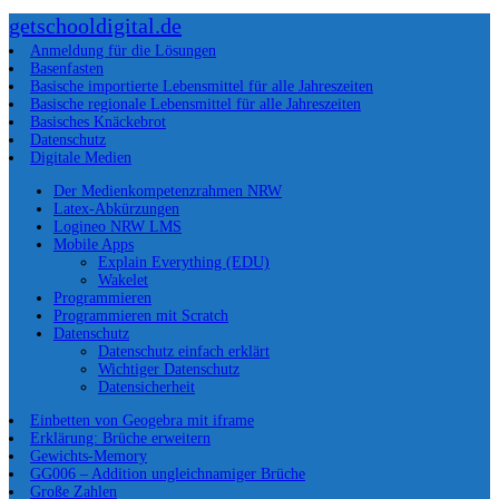
getschooldigital.de
Anmeldung für die Lösungen
Basenfasten
Basische importierte Lebensmittel für alle Jahreszeiten
Basische regionale Lebensmittel für alle Jahreszeiten
Basisches Knäckebrot
Datenschutz
Digitale Medien
Der Medienkompetenzrahmen NRW
Latex-Abkürzungen
Logineo NRW LMS
Mobile Apps
Explain Everything (EDU)
Wakelet
Programmieren
Programmieren mit Scratch
Datenschutz
Datenschutz einfach erklärt
Wichtiger Datenschutz
Datensicherheit
Einbetten von Geogebra mit iframe
Erklärung: Brüche erweitern
Gewichts-Memory
GG006 – Addition ungleichnamiger Brüche
Große Zahlen