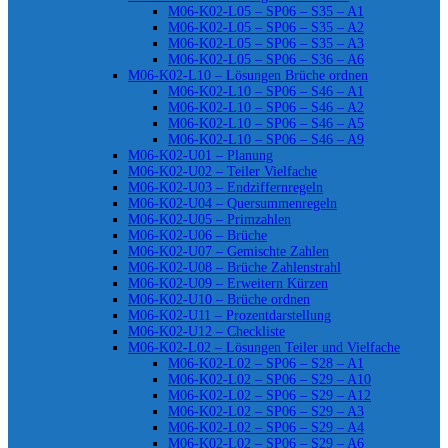
M06-K02-L05 – SP06 – S35 – A1
M06-K02-L05 – SP06 – S35 – A2
M06-K02-L05 – SP06 – S35 – A3
M06-K02-L05 – SP06 – S36 – A6
M06-K02-L10 – Lösungen Brüche ordnen
M06-K02-L10 – SP06 – S46 – A1
M06-K02-L10 – SP06 – S46 – A2
M06-K02-L10 – SP06 – S46 – A5
M06-K02-L10 – SP06 – S46 – A9
M06-K02-U01 – Planung
M06-K02-U02 – Teiler Vielfache
M06-K02-U03 – Endziffernregeln
M06-K02-U04 – Quersummenregeln
M06-K02-U05 – Primzahlen
M06-K02-U06 – Brüche
M06-K02-U07 – Gemischte Zahlen
M06-K02-U08 – Brüche Zahlenstrahl
M06-K02-U09 – Erweitern Kürzen
M06-K02-U10 – Brüche ordnen
M06-K02-U11 – Prozentdarstellung
M06-K02-U12 – Checkliste
M06-K02-L02 – Lösungen Teiler und Vielfache
M06-K02-L02 – SP06 – S28 – A1
M06-K02-L02 – SP06 – S29 – A10
M06-K02-L02 – SP06 – S29 – A12
M06-K02-L02 – SP06 – S29 – A3
M06-K02-L02 – SP06 – S29 – A4
M06-K02-L02 – SP06 – S29 – A6