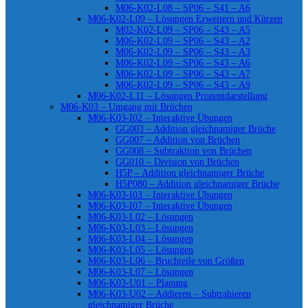
M06-K02-L08 – SP06 – S41 – A6
M06-K02-L09 – Lösungen Erweitern und Kürzen
M02-K02-L09 – SP06 – S43 – A5
M06-K02-L09 – SP06 – S43 – A2
M06-K02-L09 – SP06 – S43 – A3
M06-K02-L09 – SP06 – S43 – A6
M06-K02-L09 – SP06 – S43 – A7
M06-K02-L09 – SP06 – S43 – A9
M06-K02-L11 – Lösungen Prozentdarstellung
M06-K03 – Umgang mit Brüchen
M06-K03-I02 – Interaktive Übungen
GG003 – Addition gleichnamiger Brüche
GG007 – Addition von Brüchen
GG008 – Subtraktion von Brüchen
GG010 – Division von Brüchen
H5P – Addition gleichnamiger Brüche
H5P080 – Addition gleichnamiger Brüche
M06-K03-I03 – Interaktive Übungen
M06-K03-I07 – Interaktive Übungen
M06-K03-L02 – Lösungen
M06-K03-L03 – Lösungen
M06-K03-L04 – Lösungen
M06-K03-L05 – Lösungen
M06-K03-L06 – Bruchteile von Größen
M06-K03-L07 – Lösungen
M06-K03-U01 – Planung
M06-K03-U02 – Addieren – Subtrahieren
gleichnamiger Brüche