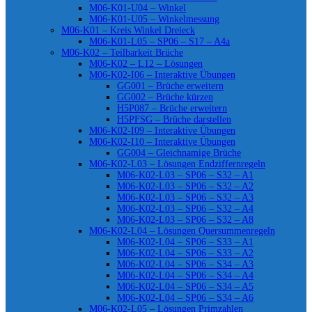
M06-K01-U04 – Winkel
M06-K01-U05 – Winkelmessung
M06-K01 – Kreis Winkel Dreieck
M06-K01-L05 – SP06 – S17 – A4a
M06-K02 – Teilbarkeit Brüche
M06-K02 – L12 – Lösungen
M06-K02-I06 – Interaktive Übungen
GG001 – Brüche erweitern
GG002 – Brüche kürzen
H5P087 – Brüche erweitern
H5PFSG – Brüche darstellen
M06-K02-I09 – Interaktive Übungen
M06-K02-I10 – Interaktive Übungen
GG004 – Gleichnamige Brüche
M06-K02-L03 – Lösungen Endziffernregeln
M06-K02-L03 – SP06 – S32 – A1
M06-K02-L03 – SP06 – S32 – A2
M06-K02-L03 – SP06 – S32 – A3
M06-K02-L03 – SP06 – S32 – A4
M06-K02-L03 – SP06 – S32 – A8
M06-K02-L04 – Lösungen Quersummenregeln
M06-K02-L04 – SP06 – S33 – A1
M06-K02-L04 – SP06 – S33 – A2
M06-K02-L04 – SP06 – S34 – A3
M06-K02-L04 – SP06 – S34 – A4
M06-K02-L04 – SP06 – S34 – A5
M06-K02-L04 – SP06 – S34 – A6
M06-K02-L05 – Lösungen Primzahlen