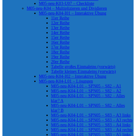
M05-neu-K03-U07 – Checkliste
M05-neu-K04 – Multiplizieren und Dividieren
M05-neu-K04-I01 – Interaktive Übung
11er Reihe
12er Reihe
13er Reihe
14er Reihe
15er Reihe
16er Reihe
17er Reihe
18er Reihe
19er Reihe
20er Reihe
Tabelle großes Einmaleins (vorwärts)
Tabelle kleines Einmaleins (vorwärts)
M05-neu-K04-I02 – Interaktive Übung
M05-neu-K04-L01 – Lösungen
M05-neu-K04-L01 – SPN05 – S82 – A1
M05-neu-K04-L01 – SPN05 – S82 – A2
M05-neu-K04-L01 – SPN05 – S82 – Alles
klar? A
M05-neu-K04-L01 – SPN05 – S82 – Alles
klar? B
M05-neu-K04-L01 – SPN05 – S83 – A3 links
M05-neu-K04-L01 – SPN05 – S83 – A3 rechts
M05-neu-K04-L01 – SPN05 – S83 – A4 links
M05-neu-K04-L01 – SPN05 – S83 – A4 rechts
M05-neu-K04-L01 – SPN05 – S83 – A5 links