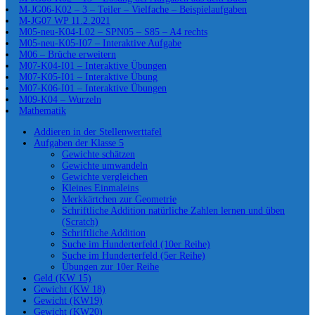
M-JG06-K02 – 3 – Teiler – Vielfache – Beispielaufgaben
M-JG07 WP 11.2.2021
M05-neu-K04-L02 – SPN05 – S85 – A4 rechts
M05-neu-K05-I07 – Interaktive Aufgabe
M06 – Brüche erweitern
M07-K04-I01 – Interaktive Übungen
M07-K05-I01 – Interaktive Übung
M07-K06-I01 – Interaktive Übungen
M09-K04 – Wurzeln
Mathematik
Addieren in der Stellenwerttafel
Aufgaben der Klasse 5
Gewichte schätzen
Gewichte umwandeln
Gewichte vergleichen
Kleines Einmaleins
Merkkärtchen zur Geometrie
Schriftliche Addition natürliche Zahlen lernen und üben
(Scratch)
Schriftliche Addition
Suche im Hunderterfeld (10er Reihe)
Suche im Hunderterfeld (5er Reihe)
Übungen zur 10er Reihe
Geld (KW 15)
Gewicht (KW 18)
Gewicht (KW19)
Gewicht (KW20)