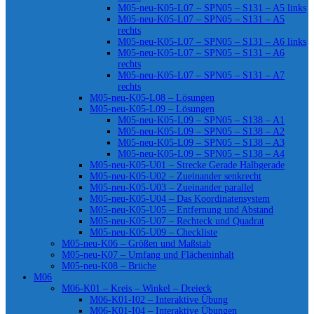
M05-neu-K05-L07 – SPN05 – S131 – A5 links
M05-neu-K05-L07 – SPN05 – S131 – A5
rechts
M05-neu-K05-L07 – SPN05 – S131 – A6 links
M05-neu-K05-L07 – SPN05 – S131 – A6
rechts
M05-neu-K05-L07 – SPN05 – S131 – A7
rechts
M05-neu-K05-L08 – Lösungen
M05-neu-K05-L09 – Lösungen
M05-neu-K05-L09 – SPN05 – S138 – A1
M05-neu-K05-L09 – SPN05 – S138 – A2
M05-neu-K05-L09 – SPN05 – S138 – A3
M05-neu-K05-L09 – SPN05 – S138 – A4
M05-neu-K05-U01 – Strecke Gerade Halbgerade
M05-neu-K05-U02 – Zueinander senkrecht
M05-neu-K05-U03 – Zueinander parallel
M05-neu-K05-U04 – Das Koordinatensystem
M05-neu-K05-U05 – Entfernung und Abstand
M05-neu-K05-U07 – Rechteck und Quadrat
M05-neu-K05-U09 – Checkliste
M05-neu-K06 – Größen und Maßstab
M05-neu-K07 – Umfang und Flächeninhalt
M05-neu-K08 – Brüche
M06
M06-K01 – Kreis – Winkel – Dreieck
M06-K01-I02 – Interaktive Übung
M06-K01-I04 – Interaktive Übungen