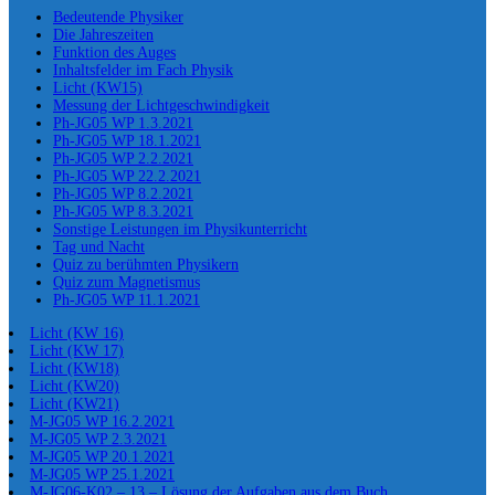
Bedeutende Physiker
Die Jahreszeiten
Funktion des Auges
Inhaltsfelder im Fach Physik
Licht (KW15)
Messung der Lichtgeschwindigkeit
Ph-JG05 WP 1.3.2021
Ph-JG05 WP 18.1.2021
Ph-JG05 WP 2.2.2021
Ph-JG05 WP 22.2.2021
Ph-JG05 WP 8.2.2021
Ph-JG05 WP 8.3.2021
Sonstige Leistungen im Physikunterricht
Tag und Nacht
Quiz zu berühmten Physikern
Quiz zum Magnetismus
Ph-JG05 WP 11.1.2021
Licht (KW 16)
Licht (KW 17)
Licht (KW18)
Licht (KW20)
Licht (KW21)
M-JG05 WP 16.2.2021
M-JG05 WP 2.3.2021
M-JG05 WP 20.1.2021
M-JG05 WP 25.1.2021
M-JG06-K02 – 13 – Lösung der Aufgaben aus dem Buch