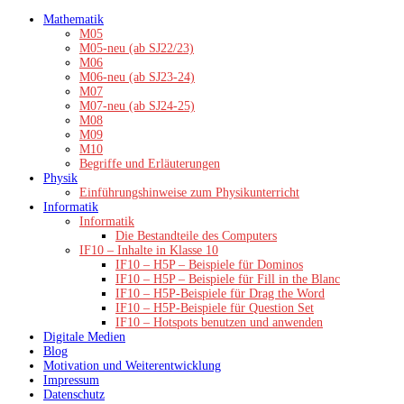
Zum
Mathematik
Inhalt
M05
springen
M05-neu (ab SJ22/23)
M06
M06-neu (ab SJ23-24)
M07
M07-neu (ab SJ24-25)
M08
M09
M10
Begriffe und Erläuterungen
Physik
Einführungshinweise zum Physikunterricht
Informatik
Informatik
Die Bestandteile des Computers
IF10 – Inhalte in Klasse 10
IF10 – H5P – Beispiele für Dominos
IF10 – H5P – Beispiele für Fill in the Blanc
IF10 – H5P-Beispiele für Drag the Word
IF10 – H5P-Beispiele für Question Set
IF10 – Hotspots benutzen und anwenden
Digitale Medien
Blog
Motivation und Weiterentwicklung
Impressum
Datenschutz