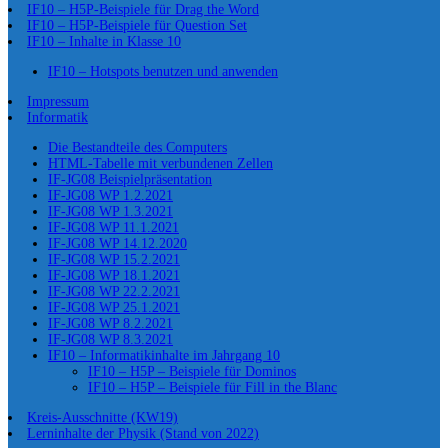
IF10 – H5P-Beispiele für Drag the Word
IF10 – H5P-Beispiele für Question Set
IF10 – Inhalte in Klasse 10
IF10 – Hotspots benutzen und anwenden
Impressum
Informatik
Die Bestandteile des Computers
HTML-Tabelle mit verbundenen Zellen
IF-JG08 Beispielpräsentation
IF-JG08 WP 1.2.2021
IF-JG08 WP 1.3.2021
IF-JG08 WP 11.1.2021
IF-JG08 WP 14.12.2020
IF-JG08 WP 15.2.2021
IF-JG08 WP 18.1.2021
IF-JG08 WP 22.2.2021
IF-JG08 WP 25.1.2021
IF-JG08 WP 8.2.2021
IF-JG08 WP 8.3.2021
IF10 – Informatikinhalte im Jahrgang 10
IF10 – H5P – Beispiele für Dominos
IF10 – H5P – Beispiele für Fill in the Blanc
Kreis-Ausschnitte (KW19)
Lerninhalte der Physik (Stand von 2022)