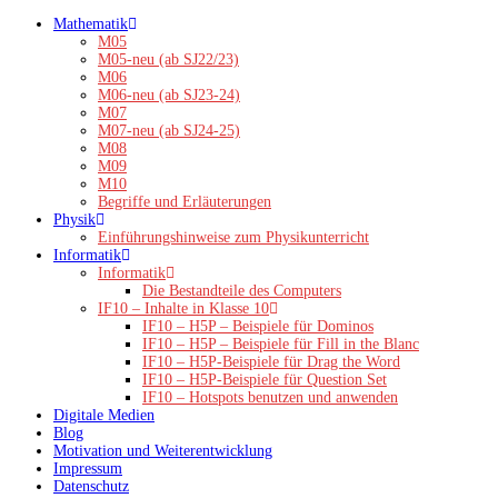
Zum
Mathematik
Inhalt
M05
springen
M05-neu (ab SJ22/23)
M06
M06-neu (ab SJ23-24)
M07
M07-neu (ab SJ24-25)
M08
M09
M10
Begriffe und Erläuterungen
Physik
Einführungshinweise zum Physikunterricht
Informatik
Informatik
Die Bestandteile des Computers
IF10 – Inhalte in Klasse 10
IF10 – H5P – Beispiele für Dominos
IF10 – H5P – Beispiele für Fill in the Blanc
IF10 – H5P-Beispiele für Drag the Word
IF10 – H5P-Beispiele für Question Set
IF10 – Hotspots benutzen und anwenden
Digitale Medien
Blog
Motivation und Weiterentwicklung
Impressum
Datenschutz