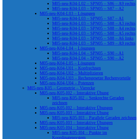
M05-neu-K04-L02 – SPN05 – S86 – A9 rechts
M05-neu-K04-L03 – SPN05 – S87 – A2
M05-neu-K04-L03 – Lösungen
M05-neu-K04-L03 – SPN05 – S87 – A1
M05-neu-K04-L03 – SPN05 – S88 – A3 rechts
M05-neu-K04-L03 – SPN05 – S88 – A4 rechts
M05-neu-K04-L03 – SPN05 – S88 – A5 rechts
M05-neu-K04-L03 – SPN05 – S88 – A6 links
M05-neu-K04-L03 – SPN05 – S89 – A9 rechts
M05-neu-K04-L04 – Lösungen
M05-neu-K04-L04 – SPN05 – S90 – A1
M05-neu-K04-L04 – SPN05 – S90 – A2
M05-neu-K04-L05 – Lösungen
M05-neu-K04-U01 – Kopfrechnen
M05-neu-K04-U02 – Multiplizieren
M05-neu-K04-U03 – Rechengesetze Rechenvorteile
M05-neu-K04-U04 – Potenzen
M05-neu-K05 – Geometrie – Vierecke
M05-neu-K05-I02 – Interaktive Übung
M05-neu-K05-I02 – Senkrechte Geraden
zeichnen
M05-neu-K05-I02 – Interaktive Übungen
M05-neu-K05-I03 – Interaktive Übung
M05-neu-K05-I03 – Parallele Geraden zeichnen
M05-neu-K05-I03 – Interaktive Übungen
M05-neu-K05-I04 – Interaktive Übung
M05-neu-K05-I04 – Punkte im
Koordinatensystem