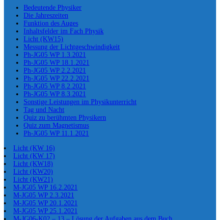
Bedeutende Physiker
Die Jahreszeiten
Funktion des Auges
Inhaltsfelder im Fach Physik
Licht (KW15)
Messung der Lichtgeschwindigkeit
Ph-JG05 WP 1.3.2021
Ph-JG05 WP 18.1.2021
Ph-JG05 WP 2.2.2021
Ph-JG05 WP 22.2.2021
Ph-JG05 WP 8.2.2021
Ph-JG05 WP 8.3.2021
Sonstige Leistungen im Physikunterricht
Tag und Nacht
Quiz zu berühmten Physikern
Quiz zum Magnetismus
Ph-JG05 WP 11.1.2021
Licht (KW 16)
Licht (KW 17)
Licht (KW18)
Licht (KW20)
Licht (KW21)
M-JG05 WP 16.2.2021
M-JG05 WP 2.3.2021
M-JG05 WP 20.1.2021
M-JG05 WP 25.1.2021
M-JG06-K02 – 13 – Lösung der Aufgaben aus dem Buch