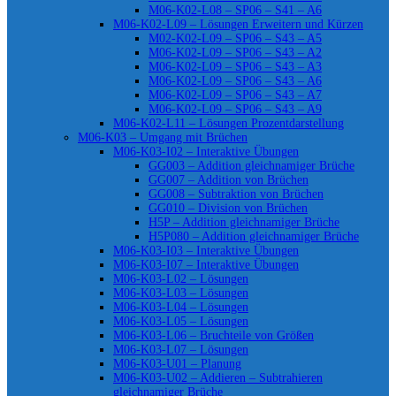
M06-K02-L08 – SP06 – S41 – A6
M06-K02-L09 – Lösungen Erweitern und Kürzen
M02-K02-L09 – SP06 – S43 – A5
M06-K02-L09 – SP06 – S43 – A2
M06-K02-L09 – SP06 – S43 – A3
M06-K02-L09 – SP06 – S43 – A6
M06-K02-L09 – SP06 – S43 – A7
M06-K02-L09 – SP06 – S43 – A9
M06-K02-L11 – Lösungen Prozentdarstellung
M06-K03 – Umgang mit Brüchen
M06-K03-I02 – Interaktive Übungen
GG003 – Addition gleichnamiger Brüche
GG007 – Addition von Brüchen
GG008 – Subtraktion von Brüchen
GG010 – Division von Brüchen
H5P – Addition gleichnamiger Brüche
H5P080 – Addition gleichnamiger Brüche
M06-K03-I03 – Interaktive Übungen
M06-K03-I07 – Interaktive Übungen
M06-K03-L02 – Lösungen
M06-K03-L03 – Lösungen
M06-K03-L04 – Lösungen
M06-K03-L05 – Lösungen
M06-K03-L06 – Bruchteile von Größen
M06-K03-L07 – Lösungen
M06-K03-U01 – Planung
M06-K03-U02 – Addieren – Subtrahieren
gleichnamiger Brüche