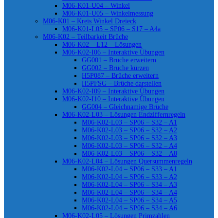
M06-K01-U04 – Winkel
M06-K01-U05 – Winkelmessung
M06-K01 – Kreis Winkel Dreieck
M06-K01-L05 – SP06 – S17 – A4a
M06-K02 – Teilbarkeit Brüche
M06-K02 – L12 – Lösungen
M06-K02-I06 – Interaktive Übungen
GG001 – Brüche erweitern
GG002 – Brüche kürzen
H5P087 – Brüche erweitern
H5PFSG – Brüche darstellen
M06-K02-I09 – Interaktive Übungen
M06-K02-I10 – Interaktive Übungen
GG004 – Gleichnamige Brüche
M06-K02-L03 – Lösungen Endziffernregeln
M06-K02-L03 – SP06 – S32 – A1
M06-K02-L03 – SP06 – S32 – A2
M06-K02-L03 – SP06 – S32 – A3
M06-K02-L03 – SP06 – S32 – A4
M06-K02-L03 – SP06 – S32 – A8
M06-K02-L04 – Lösungen Quersummenregeln
M06-K02-L04 – SP06 – S33 – A1
M06-K02-L04 – SP06 – S33 – A2
M06-K02-L04 – SP06 – S34 – A3
M06-K02-L04 – SP06 – S34 – A4
M06-K02-L04 – SP06 – S34 – A5
M06-K02-L04 – SP06 – S34 – A6
M06-K02-L05 – Lösungen Primzahlen