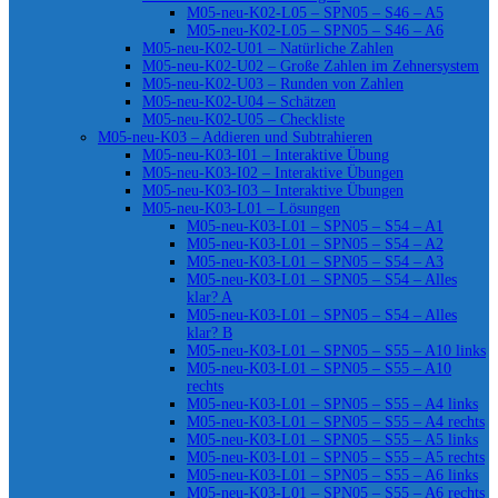
M05-neu-K02-L05 – SPN05 – S46 – A5
M05-neu-K02-L05 – SPN05 – S46 – A6
M05-neu-K02-U01 – Natürliche Zahlen
M05-neu-K02-U02 – Große Zahlen im Zehnersystem
M05-neu-K02-U03 – Runden von Zahlen
M05-neu-K02-U04 – Schätzen
M05-neu-K02-U05 – Checkliste
M05-neu-K03 – Addieren und Subtrahieren
M05-neu-K03-I01 – Interaktive Übung
M05-neu-K03-I02 – Interaktive Übungen
M05-neu-K03-I03 – Interaktive Übungen
M05-neu-K03-L01 – Lösungen
M05-neu-K03-L01 – SPN05 – S54 – A1
M05-neu-K03-L01 – SPN05 – S54 – A2
M05-neu-K03-L01 – SPN05 – S54 – A3
M05-neu-K03-L01 – SPN05 – S54 – Alles
klar? A
M05-neu-K03-L01 – SPN05 – S54 – Alles
klar? B
M05-neu-K03-L01 – SPN05 – S55 – A10 links
M05-neu-K03-L01 – SPN05 – S55 – A10
rechts
M05-neu-K03-L01 – SPN05 – S55 – A4 links
M05-neu-K03-L01 – SPN05 – S55 – A4 rechts
M05-neu-K03-L01 – SPN05 – S55 – A5 links
M05-neu-K03-L01 – SPN05 – S55 – A5 rechts
M05-neu-K03-L01 – SPN05 – S55 – A6 links
M05-neu-K03-L01 – SPN05 – S55 – A6 rechts