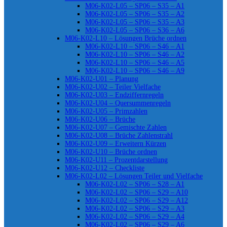
M06-K02-L05 – SP06 – S35 – A1
M06-K02-L05 – SP06 – S35 – A2
M06-K02-L05 – SP06 – S35 – A3
M06-K02-L05 – SP06 – S36 – A6
M06-K02-L10 – Lösungen Brüche ordnen
M06-K02-L10 – SP06 – S46 – A1
M06-K02-L10 – SP06 – S46 – A2
M06-K02-L10 – SP06 – S46 – A5
M06-K02-L10 – SP06 – S46 – A9
M06-K02-U01 – Planung
M06-K02-U02 – Teiler Vielfache
M06-K02-U03 – Endziffernregeln
M06-K02-U04 – Quersummenregeln
M06-K02-U05 – Primzahlen
M06-K02-U06 – Brüche
M06-K02-U07 – Gemischte Zahlen
M06-K02-U08 – Brüche Zahlenstrahl
M06-K02-U09 – Erweitern Kürzen
M06-K02-U10 – Brüche ordnen
M06-K02-U11 – Prozentdarstellung
M06-K02-U12 – Checkliste
M06-K02-L02 – Lösungen Teiler und Vielfache
M06-K02-L02 – SP06 – S28 – A1
M06-K02-L02 – SP06 – S29 – A10
M06-K02-L02 – SP06 – S29 – A12
M06-K02-L02 – SP06 – S29 – A3
M06-K02-L02 – SP06 – S29 – A4
M06-K02-L02 – SP06 – S29 – A6