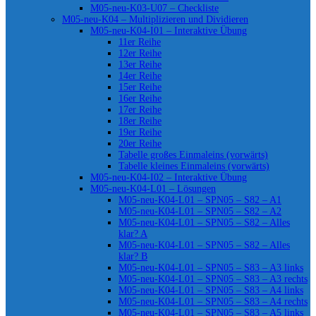
M05-neu-K03-U07 – Checkliste
M05-neu-K04 – Multiplizieren und Dividieren
M05-neu-K04-I01 – Interaktive Übung
11er Reihe
12er Reihe
13er Reihe
14er Reihe
15er Reihe
16er Reihe
17er Reihe
18er Reihe
19er Reihe
20er Reihe
Tabelle großes Einmaleins (vorwärts)
Tabelle kleines Einmaleins (vorwärts)
M05-neu-K04-I02 – Interaktive Übung
M05-neu-K04-L01 – Lösungen
M05-neu-K04-L01 – SPN05 – S82 – A1
M05-neu-K04-L01 – SPN05 – S82 – A2
M05-neu-K04-L01 – SPN05 – S82 – Alles
klar? A
M05-neu-K04-L01 – SPN05 – S82 – Alles
klar? B
M05-neu-K04-L01 – SPN05 – S83 – A3 links
M05-neu-K04-L01 – SPN05 – S83 – A3 rechts
M05-neu-K04-L01 – SPN05 – S83 – A4 links
M05-neu-K04-L01 – SPN05 – S83 – A4 rechts
M05-neu-K04-L01 – SPN05 – S83 – A5 links