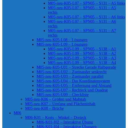
M05-neu-K05-L07 – SPN05 – S131 – A5 links
M05-neu-K05-L07 – SPN05 – S131 – A5
rechts
M05-neu-K05-L07 – SPN05 – S131 – A6 links
M05-neu-K05-L07 – SPN05 – S131 – A6
rechts
M05-neu-K05-L07 – SPN05 – S131 – A7
rechts
M05-neu-K05-L08 – Lösungen
M05-neu-K05-L09 – Lösungen
M05-neu-K05-L09 – SPN05 – S138 – A1
M05-neu-K05-L09 – SPN05 – S138 – A2
M05-neu-K05-L09 – SPN05 – S138 – A3
M05-neu-K05-L09 – SPN05 – S138 – A4
M05-neu-K05-U01 – Strecke Gerade Halbgerade
M05-neu-K05-U02 – Zueinander senkrecht
M05-neu-K05-U03 – Zueinander parallel
M05-neu-K05-U04 – Das Koordinatensystem
M05-neu-K05-U05 – Entfernung und Abstand
M05-neu-K05-U07 – Rechteck und Quadrat
M05-neu-K05-U09 – Checkliste
M05-neu-K06 – Größen und Maßstab
M05-neu-K07 – Umfang und Flächeninhalt
M05-neu-K08 – Brüche
M06
M06-K01 – Kreis – Winkel – Dreieck
M06-K01-I02 – Interaktive Übung
M06-K01-I04 – Interaktive Übungen