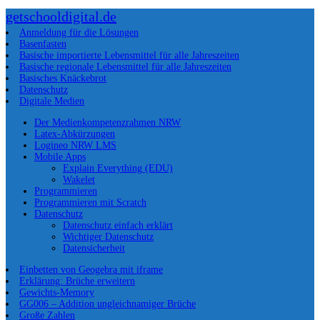
getschooldigital.de
Anmeldung für die Lösungen
Basenfasten
Basische importierte Lebensmittel für alle Jahreszeiten
Basische regionale Lebensmittel für alle Jahreszeiten
Basisches Knäckebrot
Datenschutz
Digitale Medien
Der Medienkompetenzrahmen NRW
Latex-Abkürzungen
Logineo NRW LMS
Mobile Apps
Explain Everything (EDU)
Wakelet
Programmieren
Programmieren mit Scratch
Datenschutz
Datenschutz einfach erklärt
Wichtiger Datenschutz
Datensicherheit
Einbetten von Geogebra mit iframe
Erklärung: Brüche erweitern
Gewichts-Memory
GG006 – Addition ungleichnamiger Brüche
Große Zahlen