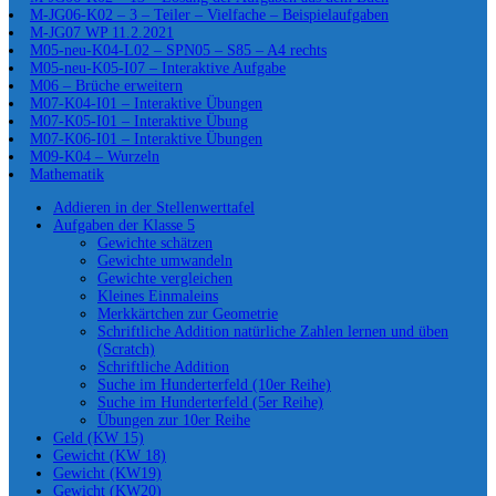
M-JG06-K02 – 3 – Teiler – Vielfache – Beispielaufgaben
M-JG07 WP 11.2.2021
M05-neu-K04-L02 – SPN05 – S85 – A4 rechts
M05-neu-K05-I07 – Interaktive Aufgabe
M06 – Brüche erweitern
M07-K04-I01 – Interaktive Übungen
M07-K05-I01 – Interaktive Übung
M07-K06-I01 – Interaktive Übungen
M09-K04 – Wurzeln
Mathematik
Addieren in der Stellenwerttafel
Aufgaben der Klasse 5
Gewichte schätzen
Gewichte umwandeln
Gewichte vergleichen
Kleines Einmaleins
Merkkärtchen zur Geometrie
Schriftliche Addition natürliche Zahlen lernen und üben
(Scratch)
Schriftliche Addition
Suche im Hunderterfeld (10er Reihe)
Suche im Hunderterfeld (5er Reihe)
Übungen zur 10er Reihe
Geld (KW 15)
Gewicht (KW 18)
Gewicht (KW19)
Gewicht (KW20)