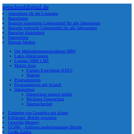
getschooldigital.de
Anmeldung für die Lösungen
Basenfasten
Basische importierte Lebensmittel für alle Jahreszeiten
Basische regionale Lebensmittel für alle Jahreszeiten
Basisches Knäckebrot
Datenschutz
Digitale Medien
Der Medienkompetenzrahmen NRW
Latex-Abkürzungen
Logineo NRW LMS
Mobile Apps
Explain Everything (EDU)
Wakelet
Programmieren
Programmieren mit Scratch
Datenschutz
Datenschutz einfach erklärt
Wichtiger Datenschutz
Datensicherheit
Einbetten von Geogebra mit iframe
Erklärung: Brüche erweitern
Gewichts-Memory
GG006 – Addition ungleichnamiger Brüche
Große Zahlen