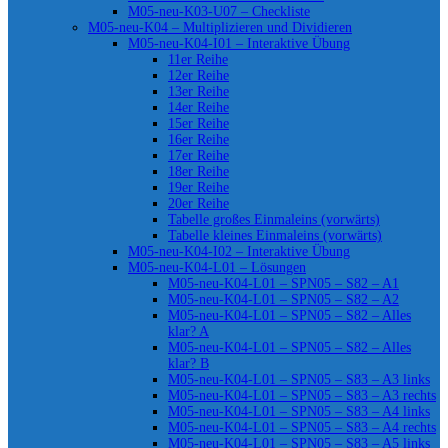
M05-neu-K03-U07 – Checkliste
M05-neu-K04 – Multiplizieren und Dividieren
M05-neu-K04-I01 – Interaktive Übung
11er Reihe
12er Reihe
13er Reihe
14er Reihe
15er Reihe
16er Reihe
17er Reihe
18er Reihe
19er Reihe
20er Reihe
Tabelle großes Einmaleins (vorwärts)
Tabelle kleines Einmaleins (vorwärts)
M05-neu-K04-I02 – Interaktive Übung
M05-neu-K04-L01 – Lösungen
M05-neu-K04-L01 – SPN05 – S82 – A1
M05-neu-K04-L01 – SPN05 – S82 – A2
M05-neu-K04-L01 – SPN05 – S82 – Alles
klar? A
M05-neu-K04-L01 – SPN05 – S82 – Alles
klar? B
M05-neu-K04-L01 – SPN05 – S83 – A3 links
M05-neu-K04-L01 – SPN05 – S83 – A3 rechts
M05-neu-K04-L01 – SPN05 – S83 – A4 links
M05-neu-K04-L01 – SPN05 – S83 – A4 rechts
M05-neu-K04-L01 – SPN05 – S83 – A5 links