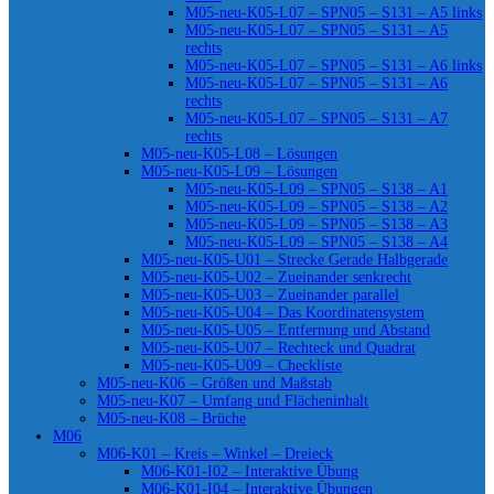
M05-neu-K05-L07 – SPN05 – S131 – A5 links
M05-neu-K05-L07 – SPN05 – S131 – A5
rechts
M05-neu-K05-L07 – SPN05 – S131 – A6 links
M05-neu-K05-L07 – SPN05 – S131 – A6
rechts
M05-neu-K05-L07 – SPN05 – S131 – A7
rechts
M05-neu-K05-L08 – Lösungen
M05-neu-K05-L09 – Lösungen
M05-neu-K05-L09 – SPN05 – S138 – A1
M05-neu-K05-L09 – SPN05 – S138 – A2
M05-neu-K05-L09 – SPN05 – S138 – A3
M05-neu-K05-L09 – SPN05 – S138 – A4
M05-neu-K05-U01 – Strecke Gerade Halbgerade
M05-neu-K05-U02 – Zueinander senkrecht
M05-neu-K05-U03 – Zueinander parallel
M05-neu-K05-U04 – Das Koordinatensystem
M05-neu-K05-U05 – Entfernung und Abstand
M05-neu-K05-U07 – Rechteck und Quadrat
M05-neu-K05-U09 – Checkliste
M05-neu-K06 – Größen und Maßstab
M05-neu-K07 – Umfang und Flächeninhalt
M05-neu-K08 – Brüche
M06
M06-K01 – Kreis – Winkel – Dreieck
M06-K01-I02 – Interaktive Übung
M06-K01-I04 – Interaktive Übungen