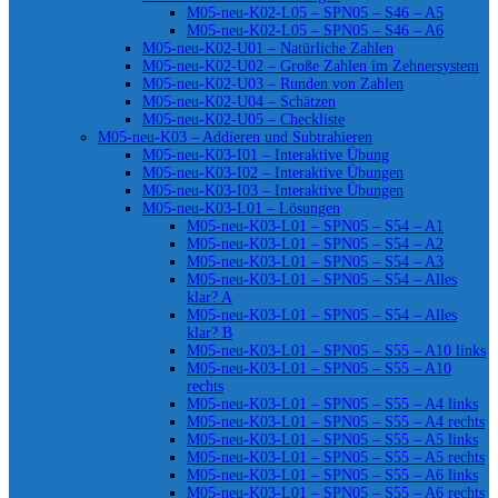
M05-neu-K02-L05 – SPN05 – S46 – A5
M05-neu-K02-L05 – SPN05 – S46 – A6
M05-neu-K02-U01 – Natürliche Zahlen
M05-neu-K02-U02 – Große Zahlen im Zehnersystem
M05-neu-K02-U03 – Runden von Zahlen
M05-neu-K02-U04 – Schätzen
M05-neu-K02-U05 – Checkliste
M05-neu-K03 – Addieren und Subtrahieren
M05-neu-K03-I01 – Interaktive Übung
M05-neu-K03-I02 – Interaktive Übungen
M05-neu-K03-I03 – Interaktive Übungen
M05-neu-K03-L01 – Lösungen
M05-neu-K03-L01 – SPN05 – S54 – A1
M05-neu-K03-L01 – SPN05 – S54 – A2
M05-neu-K03-L01 – SPN05 – S54 – A3
M05-neu-K03-L01 – SPN05 – S54 – Alles
klar? A
M05-neu-K03-L01 – SPN05 – S54 – Alles
klar? B
M05-neu-K03-L01 – SPN05 – S55 – A10 links
M05-neu-K03-L01 – SPN05 – S55 – A10
rechts
M05-neu-K03-L01 – SPN05 – S55 – A4 links
M05-neu-K03-L01 – SPN05 – S55 – A4 rechts
M05-neu-K03-L01 – SPN05 – S55 – A5 links
M05-neu-K03-L01 – SPN05 – S55 – A5 rechts
M05-neu-K03-L01 – SPN05 – S55 – A6 links
M05-neu-K03-L01 – SPN05 – S55 – A6 rechts