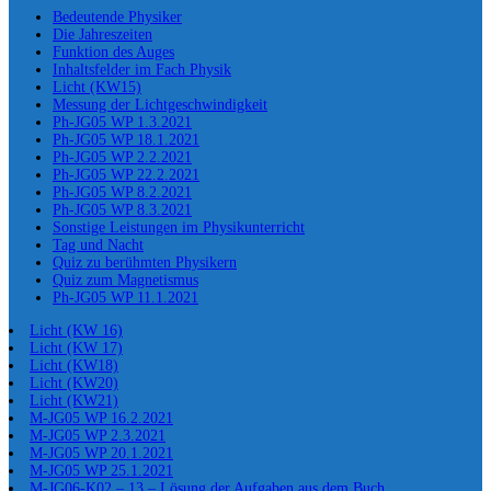
Bedeutende Physiker
Die Jahreszeiten
Funktion des Auges
Inhaltsfelder im Fach Physik
Licht (KW15)
Messung der Lichtgeschwindigkeit
Ph-JG05 WP 1.3.2021
Ph-JG05 WP 18.1.2021
Ph-JG05 WP 2.2.2021
Ph-JG05 WP 22.2.2021
Ph-JG05 WP 8.2.2021
Ph-JG05 WP 8.3.2021
Sonstige Leistungen im Physikunterricht
Tag und Nacht
Quiz zu berühmten Physikern
Quiz zum Magnetismus
Ph-JG05 WP 11.1.2021
Licht (KW 16)
Licht (KW 17)
Licht (KW18)
Licht (KW20)
Licht (KW21)
M-JG05 WP 16.2.2021
M-JG05 WP 2.3.2021
M-JG05 WP 20.1.2021
M-JG05 WP 25.1.2021
M-JG06-K02 – 13 – Lösung der Aufgaben aus dem Buch