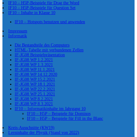
IF10 – H5P-Beispiele für Drag the Word
IF10 – H5P-Beispiele für Question Set
IF10 – Inhalte in Klasse 10
IF10 – Hotspots benutzen und anwenden
Impressum
Informatik
Die Bestandteile des Computers
HTML-Tabelle mit verbundenen Zellen
IF-JG08 Beispielpräsentation
IF-JG08 WP 1.2.2021
IF-JG08 WP 1.3.2021
IF-JG08 WP 11.1.2021
IF-JG08 WP 14.12.2020
IF-JG08 WP 15.2.2021
IF-JG08 WP 18.1.2021
IF-JG08 WP 22.2.2021
IF-JG08 WP 25.1.2021
IF-JG08 WP 8.2.2021
IF-JG08 WP 8.3.2021
IF10 – Informatikinhalte im Jahrgang 10
IF10 – H5P – Beispiele für Dominos
IF10 – H5P – Beispiele für Fill in the Blanc
Kreis-Ausschnitte (KW19)
Lerninhalte der Physik (Stand von 2022)