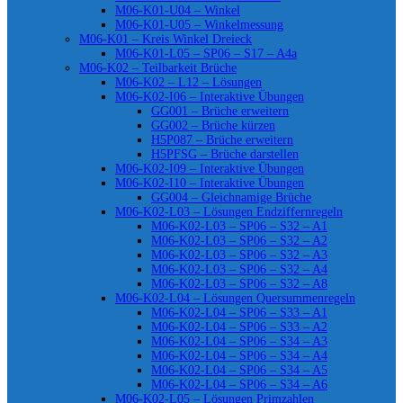
M06-K01-U04 – Winkel
M06-K01-U05 – Winkelmessung
M06-K01 – Kreis Winkel Dreieck
M06-K01-L05 – SP06 – S17 – A4a
M06-K02 – Teilbarkeit Brüche
M06-K02 – L12 – Lösungen
M06-K02-I06 – Interaktive Übungen
GG001 – Brüche erweitern
GG002 – Brüche kürzen
H5P087 – Brüche erweitern
H5PFSG – Brüche darstellen
M06-K02-I09 – Interaktive Übungen
M06-K02-I10 – Interaktive Übungen
GG004 – Gleichnamige Brüche
M06-K02-L03 – Lösungen Endziffernregeln
M06-K02-L03 – SP06 – S32 – A1
M06-K02-L03 – SP06 – S32 – A2
M06-K02-L03 – SP06 – S32 – A3
M06-K02-L03 – SP06 – S32 – A4
M06-K02-L03 – SP06 – S32 – A8
M06-K02-L04 – Lösungen Quersummenregeln
M06-K02-L04 – SP06 – S33 – A1
M06-K02-L04 – SP06 – S33 – A2
M06-K02-L04 – SP06 – S34 – A3
M06-K02-L04 – SP06 – S34 – A4
M06-K02-L04 – SP06 – S34 – A5
M06-K02-L04 – SP06 – S34 – A6
M06-K02-L05 – Lösungen Primzahlen