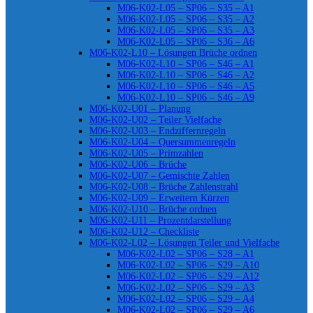
M06-K02-L05 – SP06 – S35 – A1
M06-K02-L05 – SP06 – S35 – A2
M06-K02-L05 – SP06 – S35 – A3
M06-K02-L05 – SP06 – S36 – A6
M06-K02-L10 – Lösungen Brüche ordnen
M06-K02-L10 – SP06 – S46 – A1
M06-K02-L10 – SP06 – S46 – A2
M06-K02-L10 – SP06 – S46 – A5
M06-K02-L10 – SP06 – S46 – A9
M06-K02-U01 – Planung
M06-K02-U02 – Teiler Vielfache
M06-K02-U03 – Endziffernregeln
M06-K02-U04 – Quersummenregeln
M06-K02-U05 – Primzahlen
M06-K02-U06 – Brüche
M06-K02-U07 – Gemischte Zahlen
M06-K02-U08 – Brüche Zahlenstrahl
M06-K02-U09 – Erweitern Kürzen
M06-K02-U10 – Brüche ordnen
M06-K02-U11 – Prozentdarstellung
M06-K02-U12 – Checkliste
M06-K02-L02 – Lösungen Teiler und Vielfache
M06-K02-L02 – SP06 – S28 – A1
M06-K02-L02 – SP06 – S29 – A10
M06-K02-L02 – SP06 – S29 – A12
M06-K02-L02 – SP06 – S29 – A3
M06-K02-L02 – SP06 – S29 – A4
M06-K02-L02 – SP06 – S29 – A6