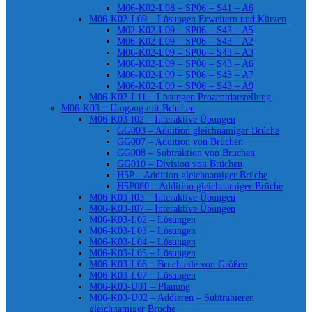
M06-K02-L08 – SP06 – S41 – A6
M06-K02-L09 – Lösungen Erweitern und Kürzen
M02-K02-L09 – SP06 – S43 – A5
M06-K02-L09 – SP06 – S43 – A2
M06-K02-L09 – SP06 – S43 – A3
M06-K02-L09 – SP06 – S43 – A6
M06-K02-L09 – SP06 – S43 – A7
M06-K02-L09 – SP06 – S43 – A9
M06-K02-L11 – Lösungen Prozentdarstellung
M06-K03 – Umgang mit Brüchen
M06-K03-I02 – Interaktive Übungen
GG003 – Addition gleichnamiger Brüche
GG007 – Addition von Brüchen
GG008 – Subtraktion von Brüchen
GG010 – Division von Brüchen
H5P – Addition gleichnamiger Brüche
H5P080 – Addition gleichnamiger Brüche
M06-K03-I03 – Interaktive Übungen
M06-K03-I07 – Interaktive Übungen
M06-K03-L02 – Lösungen
M06-K03-L03 – Lösungen
M06-K03-L04 – Lösungen
M06-K03-L05 – Lösungen
M06-K03-L06 – Bruchteile von Größen
M06-K03-L07 – Lösungen
M06-K03-U01 – Planung
M06-K03-U02 – Addieren – Subtrahieren
gleichnamiger Brüche