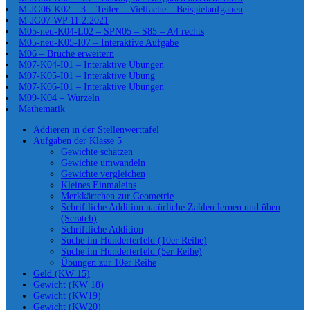
M-JG06-K02 – 3 – Teiler – Vielfache – Beispielaufgaben
M-JG07 WP 11.2.2021
M05-neu-K04-L02 – SPN05 – S85 – A4 rechts
M05-neu-K05-I07 – Interaktive Aufgabe
M06 – Brüche erweitern
M07-K04-I01 – Interaktive Übungen
M07-K05-I01 – Interaktive Übung
M07-K06-I01 – Interaktive Übungen
M09-K04 – Wurzeln
Mathematik
Addieren in der Stellenwerttafel
Aufgaben der Klasse 5
Gewichte schätzen
Gewichte umwandeln
Gewichte vergleichen
Kleines Einmaleins
Merkkärtchen zur Geometrie
Schriftliche Addition natürliche Zahlen lernen und üben
(Scratch)
Schriftliche Addition
Suche im Hunderterfeld (10er Reihe)
Suche im Hunderterfeld (5er Reihe)
Übungen zur 10er Reihe
Geld (KW 15)
Gewicht (KW 18)
Gewicht (KW19)
Gewicht (KW20)