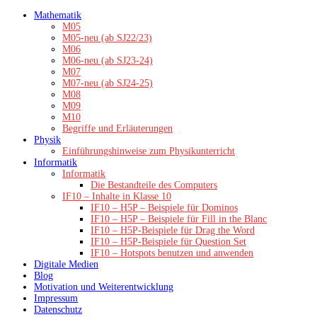
Zum
Mathematik
Inhalt
M05
springen
M05-neu (ab SJ22/23)
M06
M06-neu (ab SJ23-24)
M07
M07-neu (ab SJ24-25)
M08
M09
M10
Begriffe und Erläuterungen
Physik
Einführungshinweise zum Physikunterricht
Informatik
Informatik
Die Bestandteile des Computers
IF10 – Inhalte in Klasse 10
IF10 – H5P – Beispiele für Dominos
IF10 – H5P – Beispiele für Fill in the Blanc
IF10 – H5P-Beispiele für Drag the Word
IF10 – H5P-Beispiele für Question Set
IF10 – Hotspots benutzen und anwenden
Digitale Medien
Blog
Motivation und Weiterentwicklung
Impressum
Datenschutz