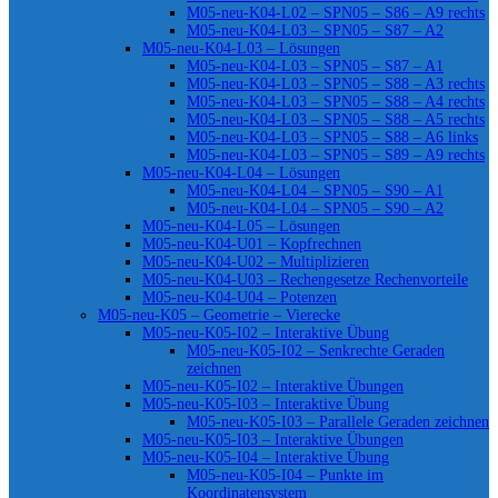
M05-neu-K04-L02 – SPN05 – S86 – A9 rechts
M05-neu-K04-L03 – SPN05 – S87 – A2
M05-neu-K04-L03 – Lösungen
M05-neu-K04-L03 – SPN05 – S87 – A1
M05-neu-K04-L03 – SPN05 – S88 – A3 rechts
M05-neu-K04-L03 – SPN05 – S88 – A4 rechts
M05-neu-K04-L03 – SPN05 – S88 – A5 rechts
M05-neu-K04-L03 – SPN05 – S88 – A6 links
M05-neu-K04-L03 – SPN05 – S89 – A9 rechts
M05-neu-K04-L04 – Lösungen
M05-neu-K04-L04 – SPN05 – S90 – A1
M05-neu-K04-L04 – SPN05 – S90 – A2
M05-neu-K04-L05 – Lösungen
M05-neu-K04-U01 – Kopfrechnen
M05-neu-K04-U02 – Multiplizieren
M05-neu-K04-U03 – Rechengesetze Rechenvorteile
M05-neu-K04-U04 – Potenzen
M05-neu-K05 – Geometrie – Vierecke
M05-neu-K05-I02 – Interaktive Übung
M05-neu-K05-I02 – Senkrechte Geraden
zeichnen
M05-neu-K05-I02 – Interaktive Übungen
M05-neu-K05-I03 – Interaktive Übung
M05-neu-K05-I03 – Parallele Geraden zeichnen
M05-neu-K05-I03 – Interaktive Übungen
M05-neu-K05-I04 – Interaktive Übung
M05-neu-K05-I04 – Punkte im
Koordinatensystem