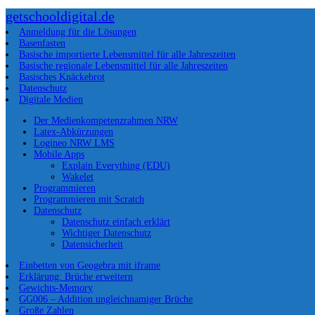
getschooldigital.de
Anmeldung für die Lösungen
Basenfasten
Basische importierte Lebensmittel für alle Jahreszeiten
Basische regionale Lebensmittel für alle Jahreszeiten
Basisches Knäckebrot
Datenschutz
Digitale Medien
Der Medienkompetenzrahmen NRW
Latex-Abkürzungen
Logineo NRW LMS
Mobile Apps
Explain Everything (EDU)
Wakelet
Programmieren
Programmieren mit Scratch
Datenschutz
Datenschutz einfach erklärt
Wichtiger Datenschutz
Datensicherheit
Einbetten von Geogebra mit iframe
Erklärung: Brüche erweitern
Gewichts-Memory
GG006 – Addition ungleichnamiger Brüche
Große Zahlen