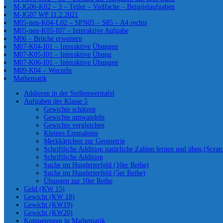
M-JG06-K02 – 3 – Teiler – Vielfache – Beispielaufgaben
M-JG07 WP 11.2.2021
M05-neu-K04-L02 – SPN05 – S85 – A4 rechts
M05-neu-K05-I07 – Interaktive Aufgabe
M06 – Brüche erweitern
M07-K04-I01 – Interaktive Übungen
M07-K05-I01 – Interaktive Übung
M07-K06-I01 – Interaktive Übungen
M09-K04 – Wurzeln
Mathematik
Addieren in der Stellenwerttafel
Aufgaben der Klasse 5
Gewichte schätzen
Gewichte umwandeln
Gewichte vergleichen
Kleines Einmaleins
Merkkärtchen zur Geometrie
Schriftliche Addition natürliche Zahlen lernen und üben (Scrat
Schriftliche Addition
Suche im Hunderterfeld (10er Reihe)
Suche im Hunderterfeld (5er Reihe)
Übungen zur 10er Reihe
Geld (KW 15)
Gewicht (KW 18)
Gewicht (KW19)
Gewicht (KW20)
Kompetenzen in Mathematik