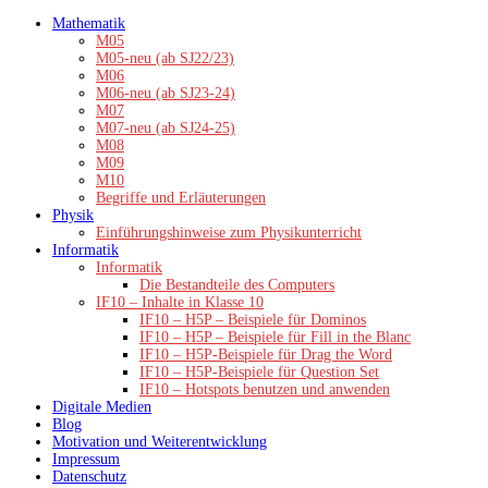
Zum
Mathematik
Inhalt
M05
springen
M05-neu (ab SJ22/23)
M06
M06-neu (ab SJ23-24)
M07
M07-neu (ab SJ24-25)
M08
M09
M10
Begriffe und Erläuterungen
Physik
Einführungshinweise zum Physikunterricht
Informatik
Informatik
Die Bestandteile des Computers
IF10 – Inhalte in Klasse 10
IF10 – H5P – Beispiele für Dominos
IF10 – H5P – Beispiele für Fill in the Blanc
IF10 – H5P-Beispiele für Drag the Word
IF10 – H5P-Beispiele für Question Set
IF10 – Hotspots benutzen und anwenden
Digitale Medien
Blog
Motivation und Weiterentwicklung
Impressum
Datenschutz