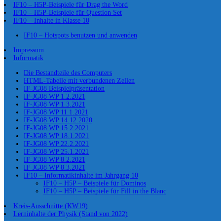
IF10 – H5P-Beispiele für Drag the Word
IF10 – H5P-Beispiele für Question Set
IF10 – Inhalte in Klasse 10
IF10 – Hotspots benutzen und anwenden
Impressum
Informatik
Die Bestandteile des Computers
HTML-Tabelle mit verbundenen Zellen
IF-JG08 Beispielpräsentation
IF-JG08 WP 1.2.2021
IF-JG08 WP 1.3.2021
IF-JG08 WP 11.1.2021
IF-JG08 WP 14.12.2020
IF-JG08 WP 15.2.2021
IF-JG08 WP 18.1.2021
IF-JG08 WP 22.2.2021
IF-JG08 WP 25.1.2021
IF-JG08 WP 8.2.2021
IF-JG08 WP 8.3.2021
IF10 – Informatikinhalte im Jahrgang 10
IF10 – H5P – Beispiele für Dominos
IF10 – H5P – Beispiele für Fill in the Blanc
Kreis-Ausschnitte (KW19)
Lerninhalte der Physik (Stand von 2022)