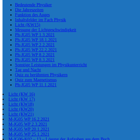
Bedeutende Physiker
Die Jahreszeiten
Funktion des Auges
Inhaltsfelder im Fach Physik
Licht (KW15)
Messung der Lichtgeschwindigkeit
Ph-JG05 WP 1.3.2021
Ph-JG05 WP 18.1.2021
Ph-JG05 WP 2.2.2021
Ph-JG05 WP 22.2.2021
Ph-JG05 WP 8.2.2021
Ph-JG05 WP 8.3.2021
Sonstige Leistungen im Physikunterricht
Tag und Nacht
Quiz zu berühmten Physikern
Quiz zum Magnetismus
Ph-JG05 WP 11.1.2021
Licht (KW 16)
Licht (KW 17)
Licht (KW18)
Licht (KW20)
Licht (KW21)
M-JG05 WP 16.2.2021
M-JG05 WP 2.3.2021
M-JG05 WP 20.1.2021
M-JG05 WP 25.1.2021
M-JG06-K02 – 13 – Lösung der Aufgaben aus dem Buch