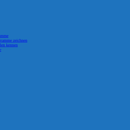
ramme
gramme zeichnen
len kennen
e