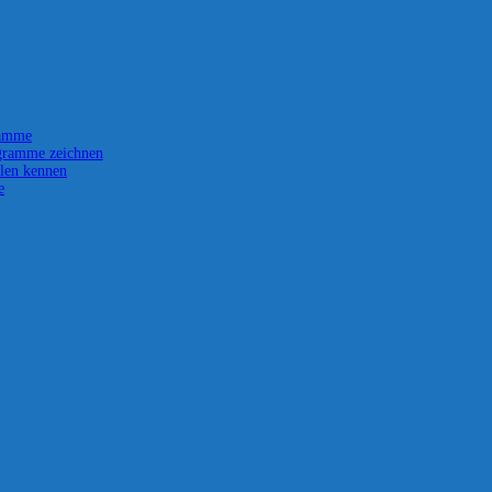
ramme
gramme zeichnen
len kennen
e