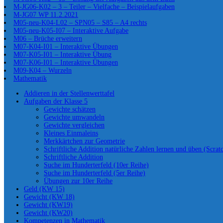
M-JG06-K02 – 3 – Teiler – Vielfache – Beispielaufgaben
M-JG07 WP 11.2.2021
M05-neu-K04-L02 – SPN05 – S85 – A4 rechts
M05-neu-K05-I07 – Interaktive Aufgabe
M06 – Brüche erweitern
M07-K04-I01 – Interaktive Übungen
M07-K05-I01 – Interaktive Übung
M07-K06-I01 – Interaktive Übungen
M09-K04 – Wurzeln
Mathematik
Addieren in der Stellenwerttafel
Aufgaben der Klasse 5
Gewichte schätzen
Gewichte umwandeln
Gewichte vergleichen
Kleines Einmaleins
Merkkärtchen zur Geometrie
Schriftliche Addition natürliche Zahlen lernen und üben (Scrat
Schriftliche Addition
Suche im Hunderterfeld (10er Reihe)
Suche im Hunderterfeld (5er Reihe)
Übungen zur 10er Reihe
Geld (KW 15)
Gewicht (KW 18)
Gewicht (KW19)
Gewicht (KW20)
Kompetenzen in Mathematik