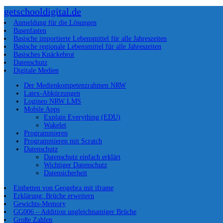
getschooldigital.de
Anmeldung für die Lösungen
Basenfasten
Basische importierte Lebensmittel für alle Jahreszeiten
Basische regionale Lebensmittel für alle Jahreszeiten
Basisches Knäckebrot
Datenschutz
Digitale Medien
Der Medienkompetenzrahmen NRW
Latex-Abkürzungen
Logineo NRW LMS
Mobile Apps
Explain Everything (EDU)
Wakelet
Programmieren
Programmieren mit Scratch
Datenschutz
Datenschutz einfach erklärt
Wichtiger Datenschutz
Datensicherheit
Einbetten von Geogebra mit iframe
Erklärung: Brüche erweitern
Gewichts-Memory
GG006 – Addition ungleichnamiger Brüche
Große Zahlen