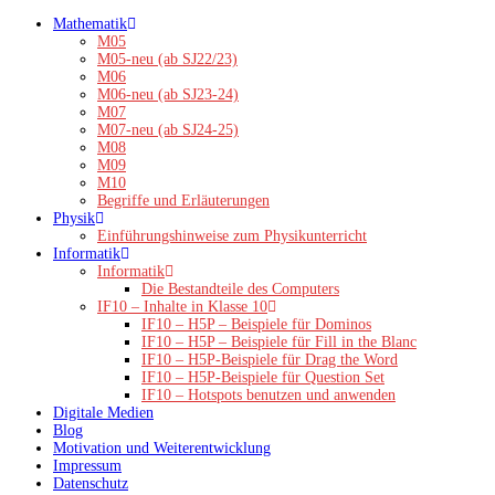
Zum
Mathematik
Inhalt
M05
springen
M05-neu (ab SJ22/23)
M06
M06-neu (ab SJ23-24)
M07
M07-neu (ab SJ24-25)
M08
M09
M10
Begriffe und Erläuterungen
Physik
Einführungshinweise zum Physikunterricht
Informatik
Informatik
Die Bestandteile des Computers
IF10 – Inhalte in Klasse 10
IF10 – H5P – Beispiele für Dominos
IF10 – H5P – Beispiele für Fill in the Blanc
IF10 – H5P-Beispiele für Drag the Word
IF10 – H5P-Beispiele für Question Set
IF10 – Hotspots benutzen und anwenden
Digitale Medien
Blog
Motivation und Weiterentwicklung
Impressum
Datenschutz