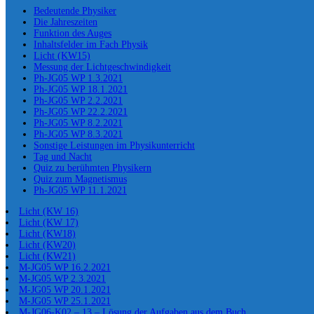
Bedeutende Physiker
Die Jahreszeiten
Funktion des Auges
Inhaltsfelder im Fach Physik
Licht (KW15)
Messung der Lichtgeschwindigkeit
Ph-JG05 WP 1.3.2021
Ph-JG05 WP 18.1.2021
Ph-JG05 WP 2.2.2021
Ph-JG05 WP 22.2.2021
Ph-JG05 WP 8.2.2021
Ph-JG05 WP 8.3.2021
Sonstige Leistungen im Physikunterricht
Tag und Nacht
Quiz zu berühmten Physikern
Quiz zum Magnetismus
Ph-JG05 WP 11.1.2021
Licht (KW 16)
Licht (KW 17)
Licht (KW18)
Licht (KW20)
Licht (KW21)
M-JG05 WP 16.2.2021
M-JG05 WP 2.3.2021
M-JG05 WP 20.1.2021
M-JG05 WP 25.1.2021
M-JG06-K02 – 13 – Lösung der Aufgaben aus dem Buch