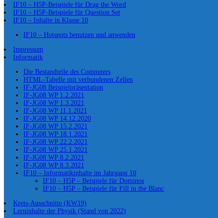
IF10 – H5P-Beispiele für Drag the Word
IF10 – H5P-Beispiele für Question Set
IF10 – Inhalte in Klasse 10
IF10 – Hotspots benutzen und anwenden
Impressum
Informatik
Die Bestandteile des Computers
HTML-Tabelle mit verbundenen Zellen
IF-JG08 Beispielpräsentation
IF-JG08 WP 1.2.2021
IF-JG08 WP 1.3.2021
IF-JG08 WP 11.1.2021
IF-JG08 WP 14.12.2020
IF-JG08 WP 15.2.2021
IF-JG08 WP 18.1.2021
IF-JG08 WP 22.2.2021
IF-JG08 WP 25.1.2021
IF-JG08 WP 8.2.2021
IF-JG08 WP 8.3.2021
IF10 – Informatikinhalte im Jahrgang 10
IF10 – H5P – Beispiele für Dominos
IF10 – H5P – Beispiele für Fill in the Blanc
Kreis-Ausschnitte (KW19)
Lerninhalte der Physik (Stand von 2022)