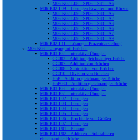
M06-K02-L08 – SP06 – S41 – A6
M06-K02-L09 – Lösungen Erweitern und Kürzen
M02-K02-L09 – SP06 – S43 – A5
M06-K02-L09 – SP06 – S43 – A2
M06-K02-L09 – SP06 – S43 – A3
M06-K02-L09 – SP06 – S43 – A6
M06-K02-L09 – SP06 – S43 – A7
M06-K02-L09 – SP06 – S43 – A9
M06-K02-L11 – Lösungen Prozentdarstellung
M06-K03 – Umgang mit Brüchen
M06-K03-I02 – Interaktive Übungen
GG003 – Addition gleichnamiger Brüche
GG007 – Addition von Brüchen
GG008 – Subtraktion von Brüchen
GG010 – Division von Brüchen
H5P – Addition gleichnamiger Brüche
H5P080 – Addition gleichnamiger Brüche
M06-K03-I03 – Interaktive Übungen
M06-K03-I07 – Interaktive Übungen
M06-K03-L02 – Lösungen
M06-K03-L03 – Lösungen
M06-K03-L04 – Lösungen
M06-K03-L05 – Lösungen
M06-K03-L06 – Bruchteile von Größen
M06-K03-L07 – Lösungen
M06-K03-U01 – Planung
M06-K03-U02 – Addieren – Subtrahieren
gleichnamiger Brüche