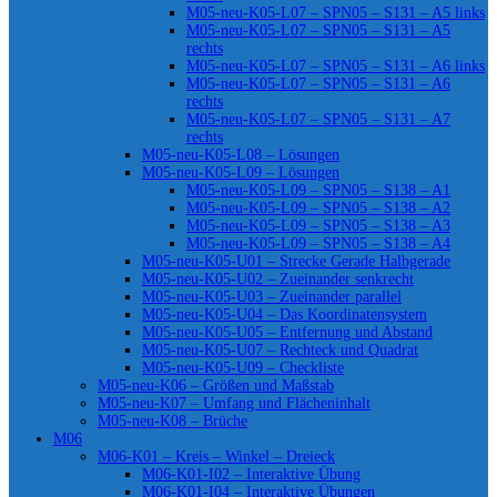
M05-neu-K05-L07 – SPN05 – S131 – A5 links
M05-neu-K05-L07 – SPN05 – S131 – A5
rechts
M05-neu-K05-L07 – SPN05 – S131 – A6 links
M05-neu-K05-L07 – SPN05 – S131 – A6
rechts
M05-neu-K05-L07 – SPN05 – S131 – A7
rechts
M05-neu-K05-L08 – Lösungen
M05-neu-K05-L09 – Lösungen
M05-neu-K05-L09 – SPN05 – S138 – A1
M05-neu-K05-L09 – SPN05 – S138 – A2
M05-neu-K05-L09 – SPN05 – S138 – A3
M05-neu-K05-L09 – SPN05 – S138 – A4
M05-neu-K05-U01 – Strecke Gerade Halbgerade
M05-neu-K05-U02 – Zueinander senkrecht
M05-neu-K05-U03 – Zueinander parallel
M05-neu-K05-U04 – Das Koordinatensystem
M05-neu-K05-U05 – Entfernung und Abstand
M05-neu-K05-U07 – Rechteck und Quadrat
M05-neu-K05-U09 – Checkliste
M05-neu-K06 – Größen und Maßstab
M05-neu-K07 – Umfang und Flächeninhalt
M05-neu-K08 – Brüche
M06
M06-K01 – Kreis – Winkel – Dreieck
M06-K01-I02 – Interaktive Übung
M06-K01-I04 – Interaktive Übungen