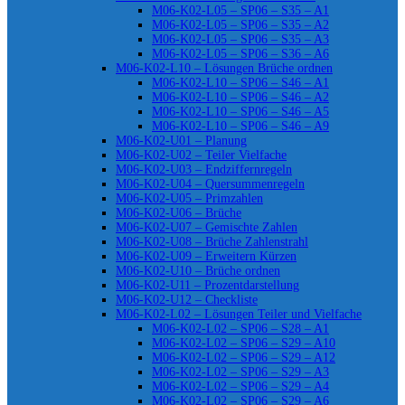
M06-K02-L05 – SP06 – S35 – A1
M06-K02-L05 – SP06 – S35 – A2
M06-K02-L05 – SP06 – S35 – A3
M06-K02-L05 – SP06 – S36 – A6
M06-K02-L10 – Lösungen Brüche ordnen
M06-K02-L10 – SP06 – S46 – A1
M06-K02-L10 – SP06 – S46 – A2
M06-K02-L10 – SP06 – S46 – A5
M06-K02-L10 – SP06 – S46 – A9
M06-K02-U01 – Planung
M06-K02-U02 – Teiler Vielfache
M06-K02-U03 – Endziffernregeln
M06-K02-U04 – Quersummenregeln
M06-K02-U05 – Primzahlen
M06-K02-U06 – Brüche
M06-K02-U07 – Gemischte Zahlen
M06-K02-U08 – Brüche Zahlenstrahl
M06-K02-U09 – Erweitern Kürzen
M06-K02-U10 – Brüche ordnen
M06-K02-U11 – Prozentdarstellung
M06-K02-U12 – Checkliste
M06-K02-L02 – Lösungen Teiler und Vielfache
M06-K02-L02 – SP06 – S28 – A1
M06-K02-L02 – SP06 – S29 – A10
M06-K02-L02 – SP06 – S29 – A12
M06-K02-L02 – SP06 – S29 – A3
M06-K02-L02 – SP06 – S29 – A4
M06-K02-L02 – SP06 – S29 – A6