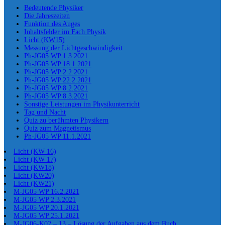
Bedeutende Physiker
Die Jahreszeiten
Funktion des Auges
Inhaltsfelder im Fach Physik
Licht (KW15)
Messung der Lichtgeschwindigkeit
Ph-JG05 WP 1.3.2021
Ph-JG05 WP 18.1.2021
Ph-JG05 WP 2.2.2021
Ph-JG05 WP 22.2.2021
Ph-JG05 WP 8.2.2021
Ph-JG05 WP 8.3.2021
Sonstige Leistungen im Physikunterricht
Tag und Nacht
Quiz zu berühmten Physikern
Quiz zum Magnetismus
Ph-JG05 WP 11.1.2021
Licht (KW 16)
Licht (KW 17)
Licht (KW18)
Licht (KW20)
Licht (KW21)
M-JG05 WP 16.2.2021
M-JG05 WP 2.3.2021
M-JG05 WP 20.1.2021
M-JG05 WP 25.1.2021
M-JG06-K02 – 13 – Lösung der Aufgaben aus dem Buch