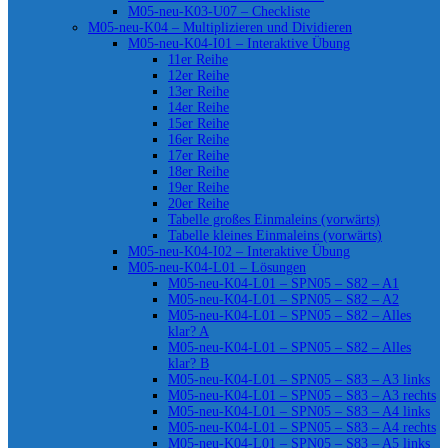
M05-neu-K03-U07 – Checkliste
M05-neu-K04 – Multiplizieren und Dividieren
M05-neu-K04-I01 – Interaktive Übung
11er Reihe
12er Reihe
13er Reihe
14er Reihe
15er Reihe
16er Reihe
17er Reihe
18er Reihe
19er Reihe
20er Reihe
Tabelle großes Einmaleins (vorwärts)
Tabelle kleines Einmaleins (vorwärts)
M05-neu-K04-I02 – Interaktive Übung
M05-neu-K04-L01 – Lösungen
M05-neu-K04-L01 – SPN05 – S82 – A1
M05-neu-K04-L01 – SPN05 – S82 – A2
M05-neu-K04-L01 – SPN05 – S82 – Alles
klar? A
M05-neu-K04-L01 – SPN05 – S82 – Alles
klar? B
M05-neu-K04-L01 – SPN05 – S83 – A3 links
M05-neu-K04-L01 – SPN05 – S83 – A3 rechts
M05-neu-K04-L01 – SPN05 – S83 – A4 links
M05-neu-K04-L01 – SPN05 – S83 – A4 rechts
M05-neu-K04-L01 – SPN05 – S83 – A5 links