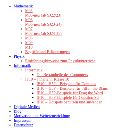
Zum
Mathematik
Inhalt
M05
springen
M05-neu (ab SJ22/23)
M06
M06-neu (ab SJ23-24)
M07
M07-neu (ab SJ24-25)
M08
M09
M10
Begriffe und Erläuterungen
Physik
Einführungshinweise zum Physikunterricht
Informatik
Informatik
Die Bestandteile des Computers
IF10 – Inhalte in Klasse 10
IF10 – H5P – Beispiele für Dominos
IF10 – H5P – Beispiele für Fill in the Blanc
IF10 – H5P-Beispiele für Drag the Word
IF10 – H5P-Beispiele für Question Set
IF10 – Hotspots benutzen und anwenden
Digitale Medien
Blog
Motivation und Weiterentwicklung
Impressum
Datenschutz