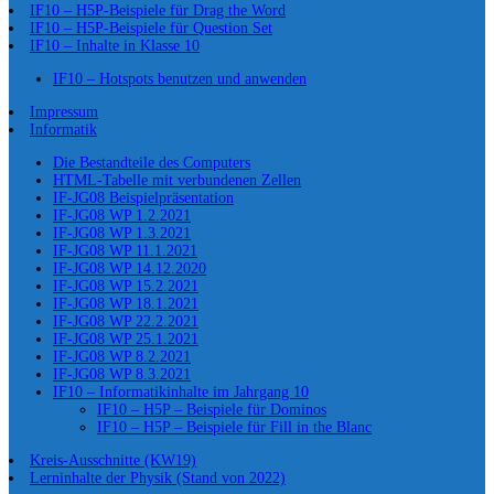
IF10 – H5P-Beispiele für Drag the Word
IF10 – H5P-Beispiele für Question Set
IF10 – Inhalte in Klasse 10
IF10 – Hotspots benutzen und anwenden
Impressum
Informatik
Die Bestandteile des Computers
HTML-Tabelle mit verbundenen Zellen
IF-JG08 Beispielpräsentation
IF-JG08 WP 1.2.2021
IF-JG08 WP 1.3.2021
IF-JG08 WP 11.1.2021
IF-JG08 WP 14.12.2020
IF-JG08 WP 15.2.2021
IF-JG08 WP 18.1.2021
IF-JG08 WP 22.2.2021
IF-JG08 WP 25.1.2021
IF-JG08 WP 8.2.2021
IF-JG08 WP 8.3.2021
IF10 – Informatikinhalte im Jahrgang 10
IF10 – H5P – Beispiele für Dominos
IF10 – H5P – Beispiele für Fill in the Blanc
Kreis-Ausschnitte (KW19)
Lerninhalte der Physik (Stand von 2022)