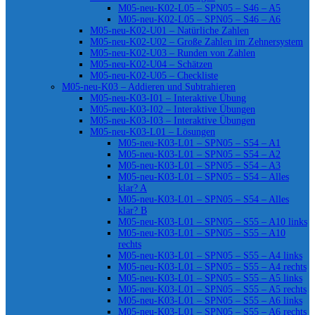
M05-neu-K02-L05 – SPN05 – S46 – A5
M05-neu-K02-L05 – SPN05 – S46 – A6
M05-neu-K02-U01 – Natürliche Zahlen
M05-neu-K02-U02 – Große Zahlen im Zehnersystem
M05-neu-K02-U03 – Runden von Zahlen
M05-neu-K02-U04 – Schätzen
M05-neu-K02-U05 – Checkliste
M05-neu-K03 – Addieren und Subtrahieren
M05-neu-K03-I01 – Interaktive Übung
M05-neu-K03-I02 – Interaktive Übungen
M05-neu-K03-I03 – Interaktive Übungen
M05-neu-K03-L01 – Lösungen
M05-neu-K03-L01 – SPN05 – S54 – A1
M05-neu-K03-L01 – SPN05 – S54 – A2
M05-neu-K03-L01 – SPN05 – S54 – A3
M05-neu-K03-L01 – SPN05 – S54 – Alles
klar? A
M05-neu-K03-L01 – SPN05 – S54 – Alles
klar? B
M05-neu-K03-L01 – SPN05 – S55 – A10 links
M05-neu-K03-L01 – SPN05 – S55 – A10
rechts
M05-neu-K03-L01 – SPN05 – S55 – A4 links
M05-neu-K03-L01 – SPN05 – S55 – A4 rechts
M05-neu-K03-L01 – SPN05 – S55 – A5 links
M05-neu-K03-L01 – SPN05 – S55 – A5 rechts
M05-neu-K03-L01 – SPN05 – S55 – A6 links
M05-neu-K03-L01 – SPN05 – S55 – A6 rechts