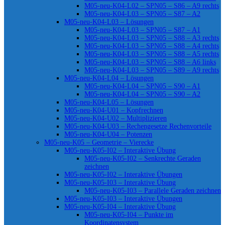
M05-neu-K04-L02 – SPN05 – S86 – A9 rechts
M05-neu-K04-L03 – SPN05 – S87 – A2
M05-neu-K04-L03 – Lösungen
M05-neu-K04-L03 – SPN05 – S87 – A1
M05-neu-K04-L03 – SPN05 – S88 – A3 rechts
M05-neu-K04-L03 – SPN05 – S88 – A4 rechts
M05-neu-K04-L03 – SPN05 – S88 – A5 rechts
M05-neu-K04-L03 – SPN05 – S88 – A6 links
M05-neu-K04-L03 – SPN05 – S89 – A9 rechts
M05-neu-K04-L04 – Lösungen
M05-neu-K04-L04 – SPN05 – S90 – A1
M05-neu-K04-L04 – SPN05 – S90 – A2
M05-neu-K04-L05 – Lösungen
M05-neu-K04-U01 – Kopfrechnen
M05-neu-K04-U02 – Multiplizieren
M05-neu-K04-U03 – Rechengesetze Rechenvorteile
M05-neu-K04-U04 – Potenzen
M05-neu-K05 – Geometrie – Vierecke
M05-neu-K05-I02 – Interaktive Übung
M05-neu-K05-I02 – Senkrechte Geraden
zeichnen
M05-neu-K05-I02 – Interaktive Übungen
M05-neu-K05-I03 – Interaktive Übung
M05-neu-K05-I03 – Parallele Geraden zeichnen
M05-neu-K05-I03 – Interaktive Übungen
M05-neu-K05-I04 – Interaktive Übung
M05-neu-K05-I04 – Punkte im
Koordinatensystem