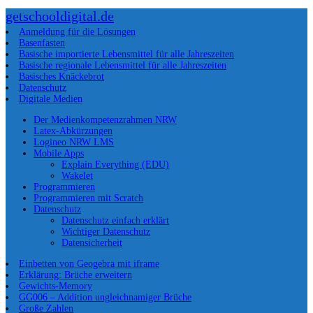
getschooldigital.de
Anmeldung für die Lösungen
Basenfasten
Basische importierte Lebensmittel für alle Jahreszeiten
Basische regionale Lebensmittel für alle Jahreszeiten
Basisches Knäckebrot
Datenschutz
Digitale Medien
Der Medienkompetenzrahmen NRW
Latex-Abkürzungen
Logineo NRW LMS
Mobile Apps
Explain Everything (EDU)
Wakelet
Programmieren
Programmieren mit Scratch
Datenschutz
Datenschutz einfach erklärt
Wichtiger Datenschutz
Datensicherheit
Einbetten von Geogebra mit iframe
Erklärung: Brüche erweitern
Gewichts-Memory
GG006 – Addition ungleichnamiger Brüche
Große Zahlen