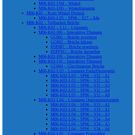
M06-K01-U04 – Winkel
M06-K01-U05 – Winkelmessung
M06-K01 – Kreis Winkel Dreieck
M06-K01-L05 – SP06 – S17 – A4a
M06-K02 – Teilbarkeit Brüche
M06-K02 – L12 – Lösungen
M06-K02-I06 – Interaktive Übungen
GG001 – Brüche erweitern
GG002 – Brüche kürzen
H5P087 – Brüche erweitern
H5PFSG – Brüche darstellen
M06-K02-I09 – Interaktive Übungen
M06-K02-I10 – Interaktive Übungen
GG004 – Gleichnamige Brüche
M06-K02-L03 – Lösungen Endziffernregeln
M06-K02-L03 – SP06 – S32 – A1
M06-K02-L03 – SP06 – S32 – A2
M06-K02-L03 – SP06 – S32 – A3
M06-K02-L03 – SP06 – S32 – A4
M06-K02-L03 – SP06 – S32 – A8
M06-K02-L04 – Lösungen Quersummenregeln
M06-K02-L04 – SP06 – S33 – A1
M06-K02-L04 – SP06 – S33 – A2
M06-K02-L04 – SP06 – S34 – A3
M06-K02-L04 – SP06 – S34 – A4
M06-K02-L04 – SP06 – S34 – A5
M06-K02-L04 – SP06 – S34 – A6
M06-K02-L05 – Lösungen Primzahlen