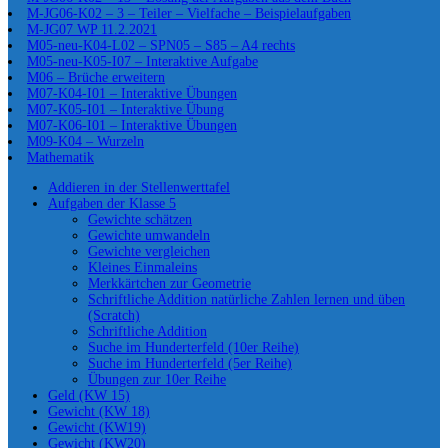
M-JG06-K02 – 3 – Teiler – Vielfache – Beispielaufgaben
M-JG07 WP 11.2.2021
M05-neu-K04-L02 – SPN05 – S85 – A4 rechts
M05-neu-K05-I07 – Interaktive Aufgabe
M06 – Brüche erweitern
M07-K04-I01 – Interaktive Übungen
M07-K05-I01 – Interaktive Übung
M07-K06-I01 – Interaktive Übungen
M09-K04 – Wurzeln
Mathematik
Addieren in der Stellenwerttafel
Aufgaben der Klasse 5
Gewichte schätzen
Gewichte umwandeln
Gewichte vergleichen
Kleines Einmaleins
Merkkärtchen zur Geometrie
Schriftliche Addition natürliche Zahlen lernen und üben
(Scratch)
Schriftliche Addition
Suche im Hunderterfeld (10er Reihe)
Suche im Hunderterfeld (5er Reihe)
Übungen zur 10er Reihe
Geld (KW 15)
Gewicht (KW 18)
Gewicht (KW19)
Gewicht (KW20)