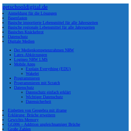
getschooldigital.de
Anmeldung für die Lösungen
Basenfasten
Basische importierte Lebensmittel für alle Jahreszeiten
Basische regionale Lebensmittel für alle Jahreszeiten
Basisches Knäckebrot
Datenschutz
Digitale Medien
Der Medienkompetenzrahmen NRW
Latex-Abkürzungen
Logineo NRW LMS
Mobile Apps
Explain Everything (EDU)
Wakelet
Programmieren
Programmieren mit Scratch
Datenschutz
Datenschutz einfach erklärt
Wichtiger Datenschutz
Datensicherheit
Einbetten von Geogebra mit iframe
Erklärung: Brüche erweitern
Gewichts-Memory
GG006 – Addition ungleichnamiger Brüche
Große Zahlen