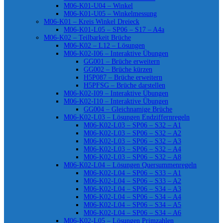
M06-K01-U04 – Winkel
M06-K01-U05 – Winkelmessung
M06-K01 – Kreis Winkel Dreieck
M06-K01-L05 – SP06 – S17 – A4a
M06-K02 – Teilbarkeit Brüche
M06-K02 – L12 – Lösungen
M06-K02-I06 – Interaktive Übungen
GG001 – Brüche erweitern
GG002 – Brüche kürzen
H5P087 – Brüche erweitern
H5PFSG – Brüche darstellen
M06-K02-I09 – Interaktive Übungen
M06-K02-I10 – Interaktive Übungen
GG004 – Gleichnamige Brüche
M06-K02-L03 – Lösungen Endziffernregeln
M06-K02-L03 – SP06 – S32 – A1
M06-K02-L03 – SP06 – S32 – A2
M06-K02-L03 – SP06 – S32 – A3
M06-K02-L03 – SP06 – S32 – A4
M06-K02-L03 – SP06 – S32 – A8
M06-K02-L04 – Lösungen Quersummenregeln
M06-K02-L04 – SP06 – S33 – A1
M06-K02-L04 – SP06 – S33 – A2
M06-K02-L04 – SP06 – S34 – A3
M06-K02-L04 – SP06 – S34 – A4
M06-K02-L04 – SP06 – S34 – A5
M06-K02-L04 – SP06 – S34 – A6
M06-K02-L05 – Lösungen Primzahlen