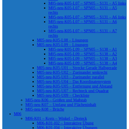
M05-neu-K05-L07 – SPN05 – S131 – A5 links
M05-neu-K05-L07 – SPN05 – S131 – A5
rechts
M05-neu-K05-L07 – SPN05 – S131 – A6 links
M05-neu-K05-L07 – SPN05 – S131 – A6
rechts
M05-neu-K05-L07 – SPN05 – S131 – A7
rechts
M05-neu-K05-L08 – Lösungen
M05-neu-K05-L09 – Lösungen
M05-neu-K05-L09 – SPN05 – S138 – A1
M05-neu-K05-L09 – SPN05 – S138 – A2
M05-neu-K05-L09 – SPN05 – S138 – A3
M05-neu-K05-L09 – SPN05 – S138 – A4
M05-neu-K05-U01 – Strecke Gerade Halbgerade
M05-neu-K05-U02 – Zueinander senkrecht
M05-neu-K05-U03 – Zueinander parallel
M05-neu-K05-U04 – Das Koordinatensystem
M05-neu-K05-U05 – Entfernung und Abstand
M05-neu-K05-U07 – Rechteck und Quadrat
M05-neu-K05-U09 – Checkliste
M05-neu-K06 – Größen und Maßstab
M05-neu-K07 – Umfang und Flächeninhalt
M05-neu-K08 – Brüche
M06
M06-K01 – Kreis – Winkel – Dreieck
M06-K01-I02 – Interaktive Übung
M06-K01-I04 – Interaktive Übungen