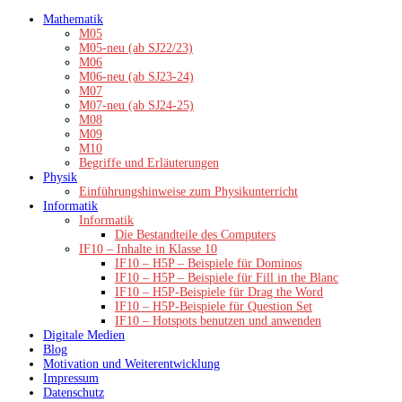
Zum
Mathematik
Inhalt
M05
springen
M05-neu (ab SJ22/23)
M06
M06-neu (ab SJ23-24)
M07
M07-neu (ab SJ24-25)
M08
M09
M10
Begriffe und Erläuterungen
Physik
Einführungshinweise zum Physikunterricht
Informatik
Informatik
Die Bestandteile des Computers
IF10 – Inhalte in Klasse 10
IF10 – H5P – Beispiele für Dominos
IF10 – H5P – Beispiele für Fill in the Blanc
IF10 – H5P-Beispiele für Drag the Word
IF10 – H5P-Beispiele für Question Set
IF10 – Hotspots benutzen und anwenden
Digitale Medien
Blog
Motivation und Weiterentwicklung
Impressum
Datenschutz