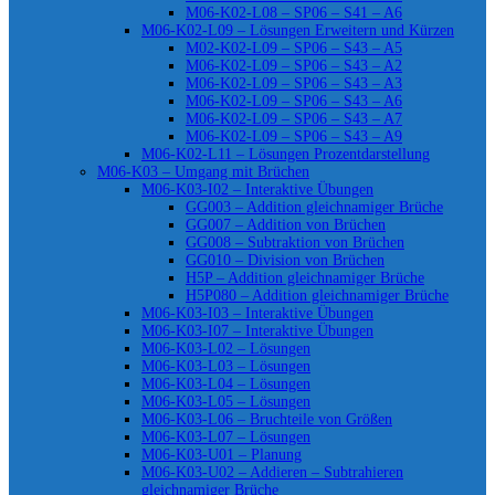
M06-K02-L08 – SP06 – S41 – A6
M06-K02-L09 – Lösungen Erweitern und Kürzen
M02-K02-L09 – SP06 – S43 – A5
M06-K02-L09 – SP06 – S43 – A2
M06-K02-L09 – SP06 – S43 – A3
M06-K02-L09 – SP06 – S43 – A6
M06-K02-L09 – SP06 – S43 – A7
M06-K02-L09 – SP06 – S43 – A9
M06-K02-L11 – Lösungen Prozentdarstellung
M06-K03 – Umgang mit Brüchen
M06-K03-I02 – Interaktive Übungen
GG003 – Addition gleichnamiger Brüche
GG007 – Addition von Brüchen
GG008 – Subtraktion von Brüchen
GG010 – Division von Brüchen
H5P – Addition gleichnamiger Brüche
H5P080 – Addition gleichnamiger Brüche
M06-K03-I03 – Interaktive Übungen
M06-K03-I07 – Interaktive Übungen
M06-K03-L02 – Lösungen
M06-K03-L03 – Lösungen
M06-K03-L04 – Lösungen
M06-K03-L05 – Lösungen
M06-K03-L06 – Bruchteile von Größen
M06-K03-L07 – Lösungen
M06-K03-U01 – Planung
M06-K03-U02 – Addieren – Subtrahieren
gleichnamiger Brüche