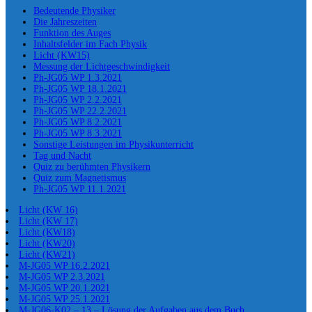
Bedeutende Physiker
Die Jahreszeiten
Funktion des Auges
Inhaltsfelder im Fach Physik
Licht (KW15)
Messung der Lichtgeschwindigkeit
Ph-JG05 WP 1.3.2021
Ph-JG05 WP 18.1.2021
Ph-JG05 WP 2.2.2021
Ph-JG05 WP 22.2.2021
Ph-JG05 WP 8.2.2021
Ph-JG05 WP 8.3.2021
Sonstige Leistungen im Physikunterricht
Tag und Nacht
Quiz zu berühmten Physikern
Quiz zum Magnetismus
Ph-JG05 WP 11.1.2021
Licht (KW 16)
Licht (KW 17)
Licht (KW18)
Licht (KW20)
Licht (KW21)
M-JG05 WP 16.2.2021
M-JG05 WP 2.3.2021
M-JG05 WP 20.1.2021
M-JG05 WP 25.1.2021
M-JG06-K02 – 13 – Lösung der Aufgaben aus dem Buch