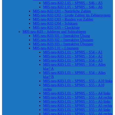
M05-neu-K02-L05 – SPN05 – S46 – A5
M05-neu-K02-L05 – SPN05 – S46 – A6
M05-neu-K02-U01 – Natürliche Zahlen
M05-neu-K02-U02 – Große Zahlen im Zehnersystem
M05-neu-K02-U03 – Runden von Zahlen
M05-neu-K02-U04 – Schätzen
M05-neu-K02-U05 – Checkliste
M05-neu-K03 – Addieren und Subtrahieren
M05-neu-K03-I01 – Interaktive Übung
M05-neu-K03-I02 – Interaktive Übungen
M05-neu-K03-I03 – Interaktive Übungen
M05-neu-K03-L01 – Lösungen
M05-neu-K03-L01 – SPN05 – S54 – A1
M05-neu-K03-L01 – SPN05 – S54 – A2
M05-neu-K03-L01 – SPN05 – S54 – A3
M05-neu-K03-L01 – SPN05 – S54 – Alles
klar? A
M05-neu-K03-L01 – SPN05 – S54 – Alles
klar? B
M05-neu-K03-L01 – SPN05 – S55 – A10 links
M05-neu-K03-L01 – SPN05 – S55 – A10
rechts
M05-neu-K03-L01 – SPN05 – S55 – A4 links
M05-neu-K03-L01 – SPN05 – S55 – A4 rechts
M05-neu-K03-L01 – SPN05 – S55 – A5 links
M05-neu-K03-L01 – SPN05 – S55 – A5 rechts
M05-neu-K03-L01 – SPN05 – S55 – A6 links
M05-neu-K03-L01 – SPN05 – S55 – A6 rechts