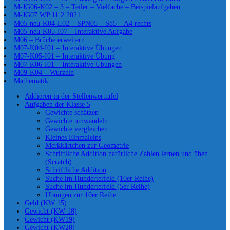
M-JG06-K02 – 3 – Teiler – Vielfache – Beispielaufgaben
M-JG07 WP 11.2.2021
M05-neu-K04-L02 – SPN05 – S85 – A4 rechts
M05-neu-K05-I07 – Interaktive Aufgabe
M06 – Brüche erweitern
M07-K04-I01 – Interaktive Übungen
M07-K05-I01 – Interaktive Übung
M07-K06-I01 – Interaktive Übungen
M09-K04 – Wurzeln
Mathematik
Addieren in der Stellenwerttafel
Aufgaben der Klasse 5
Gewichte schätzen
Gewichte umwandeln
Gewichte vergleichen
Kleines Einmaleins
Merkkärtchen zur Geometrie
Schriftliche Addition natürliche Zahlen lernen und üben
(Scratch)
Schriftliche Addition
Suche im Hunderterfeld (10er Reihe)
Suche im Hunderterfeld (5er Reihe)
Übungen zur 10er Reihe
Geld (KW 15)
Gewicht (KW 18)
Gewicht (KW19)
Gewicht (KW20)