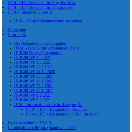
IF10 – H5P-Beispiele für Drag the Word
IF10 – H5P-Beispiele für Question Set
IF10 – Inhalte in Klasse 10
IF10 – Hotspots benutzen und anwenden
Impressum
Informatik
Die Bestandteile des Computers
HTML-Tabelle mit verbundenen Zellen
IF-JG08 Beispielpräsentation
IF-JG08 WP 1.2.2021
IF-JG08 WP 1.3.2021
IF-JG08 WP 11.1.2021
IF-JG08 WP 14.12.2020
IF-JG08 WP 15.2.2021
IF-JG08 WP 18.1.2021
IF-JG08 WP 22.2.2021
IF-JG08 WP 25.1.2021
IF-JG08 WP 8.2.2021
IF-JG08 WP 8.3.2021
IF10 – Informatikinhalte im Jahrgang 10
IF10 – H5P – Beispiele für Dominos
IF10 – H5P – Beispiele für Fill in the Blanc
Kreis-Ausschnitte (KW19)
Lerninhalte der Physik (Stand von 2022)