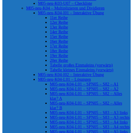
M05-neu-K03-U07 – Checkliste
M05-neu-K04 – Multiplizieren und Dividieren
M05-neu-K04-I01 – Interaktive Übung
11er Reihe
12er Reihe
13er Reihe
14er Reihe
15er Reihe
16er Reihe
17er Reihe
18er Reihe
19er Reihe
20er Reihe
Tabelle großes Einmaleins (vorwärts)
Tabelle kleines Einmaleins (vorwärts)
M05-neu-K04-I02 – Interaktive Übung
M05-neu-K04-L01 – Lösungen
M05-neu-K04-L01 – SPN05 – S82 – A1
M05-neu-K04-L01 – SPN05 – S82 – A2
M05-neu-K04-L01 – SPN05 – S82 – Alles
klar? A
M05-neu-K04-L01 – SPN05 – S82 – Alles
klar? B
M05-neu-K04-L01 – SPN05 – S83 – A3 links
M05-neu-K04-L01 – SPN05 – S83 – A3 rechts
M05-neu-K04-L01 – SPN05 – S83 – A4 links
M05-neu-K04-L01 – SPN05 – S83 – A4 rechts
M05-neu-K04-L01 – SPN05 – S83 – A5 links