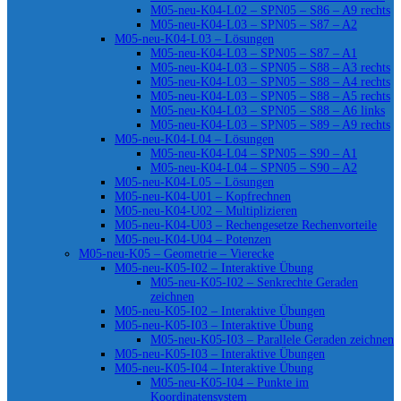
M05-neu-K04-L02 – SPN05 – S86 – A9 rechts
M05-neu-K04-L03 – SPN05 – S87 – A2
M05-neu-K04-L03 – Lösungen
M05-neu-K04-L03 – SPN05 – S87 – A1
M05-neu-K04-L03 – SPN05 – S88 – A3 rechts
M05-neu-K04-L03 – SPN05 – S88 – A4 rechts
M05-neu-K04-L03 – SPN05 – S88 – A5 rechts
M05-neu-K04-L03 – SPN05 – S88 – A6 links
M05-neu-K04-L03 – SPN05 – S89 – A9 rechts
M05-neu-K04-L04 – Lösungen
M05-neu-K04-L04 – SPN05 – S90 – A1
M05-neu-K04-L04 – SPN05 – S90 – A2
M05-neu-K04-L05 – Lösungen
M05-neu-K04-U01 – Kopfrechnen
M05-neu-K04-U02 – Multiplizieren
M05-neu-K04-U03 – Rechengesetze Rechenvorteile
M05-neu-K04-U04 – Potenzen
M05-neu-K05 – Geometrie – Vierecke
M05-neu-K05-I02 – Interaktive Übung
M05-neu-K05-I02 – Senkrechte Geraden
zeichnen
M05-neu-K05-I02 – Interaktive Übungen
M05-neu-K05-I03 – Interaktive Übung
M05-neu-K05-I03 – Parallele Geraden zeichnen
M05-neu-K05-I03 – Interaktive Übungen
M05-neu-K05-I04 – Interaktive Übung
M05-neu-K05-I04 – Punkte im
Koordinatensystem