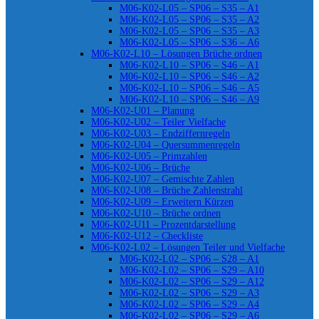
M06-K02-L05 – SP06 – S35 – A1
M06-K02-L05 – SP06 – S35 – A2
M06-K02-L05 – SP06 – S35 – A3
M06-K02-L05 – SP06 – S36 – A6
M06-K02-L10 – Lösungen Brüche ordnen
M06-K02-L10 – SP06 – S46 – A1
M06-K02-L10 – SP06 – S46 – A2
M06-K02-L10 – SP06 – S46 – A5
M06-K02-L10 – SP06 – S46 – A9
M06-K02-U01 – Planung
M06-K02-U02 – Teiler Vielfache
M06-K02-U03 – Endziffernregeln
M06-K02-U04 – Quersummenregeln
M06-K02-U05 – Primzahlen
M06-K02-U06 – Brüche
M06-K02-U07 – Gemischte Zahlen
M06-K02-U08 – Brüche Zahlenstrahl
M06-K02-U09 – Erweitern Kürzen
M06-K02-U10 – Brüche ordnen
M06-K02-U11 – Prozentdarstellung
M06-K02-U12 – Checkliste
M06-K02-L02 – Lösungen Teiler und Vielfache
M06-K02-L02 – SP06 – S28 – A1
M06-K02-L02 – SP06 – S29 – A10
M06-K02-L02 – SP06 – S29 – A12
M06-K02-L02 – SP06 – S29 – A3
M06-K02-L02 – SP06 – S29 – A4
M06-K02-L02 – SP06 – S29 – A6