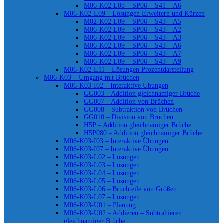
M06-K02-L08 – SP06 – S41 – A6
M06-K02-L09 – Lösungen Erweitern und Kürzen
M02-K02-L09 – SP06 – S43 – A5
M06-K02-L09 – SP06 – S43 – A2
M06-K02-L09 – SP06 – S43 – A3
M06-K02-L09 – SP06 – S43 – A6
M06-K02-L09 – SP06 – S43 – A7
M06-K02-L09 – SP06 – S43 – A9
M06-K02-L11 – Lösungen Prozentdarstellung
M06-K03 – Umgang mit Brüchen
M06-K03-I02 – Interaktive Übungen
GG003 – Addition gleichnamiger Brüche
GG007 – Addition von Brüchen
GG008 – Subtraktion von Brüchen
GG010 – Division von Brüchen
H5P – Addition gleichnamiger Brüche
H5P080 – Addition gleichnamiger Brüche
M06-K03-I03 – Interaktive Übungen
M06-K03-I07 – Interaktive Übungen
M06-K03-L02 – Lösungen
M06-K03-L03 – Lösungen
M06-K03-L04 – Lösungen
M06-K03-L05 – Lösungen
M06-K03-L06 – Bruchteile von Größen
M06-K03-L07 – Lösungen
M06-K03-U01 – Planung
M06-K03-U02 – Addieren – Subtrahieren
gleichnamiger Brüche