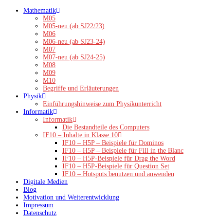
Zum
Mathematik
Inhalt
M05
springen
M05-neu (ab SJ22/23)
M06
M06-neu (ab SJ23-24)
M07
M07-neu (ab SJ24-25)
M08
M09
M10
Begriffe und Erläuterungen
Physik
Einführungshinweise zum Physikunterricht
Informatik
Informatik
Die Bestandteile des Computers
IF10 – Inhalte in Klasse 10
IF10 – H5P – Beispiele für Dominos
IF10 – H5P – Beispiele für Fill in the Blanc
IF10 – H5P-Beispiele für Drag the Word
IF10 – H5P-Beispiele für Question Set
IF10 – Hotspots benutzen und anwenden
Digitale Medien
Blog
Motivation und Weiterentwicklung
Impressum
Datenschutz