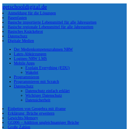
getschooldigital.de
Anmeldung für die Lösungen
Basenfasten
Basische importierte Lebensmittel für alle Jahreszeiten
Basische regionale Lebensmittel für alle Jahreszeiten
Basisches Knäckebrot
Datenschutz
Digitale Medien
Der Medienkompetenzrahmen NRW
Latex-Abkürzungen
Logineo NRW LMS
Mobile Apps
Explain Everything (EDU)
Wakelet
Programmieren
Programmieren mit Scratch
Datenschutz
Datenschutz einfach erklärt
Wichtiger Datenschutz
Datensicherheit
Einbetten von Geogebra mit iframe
Erklärung: Brüche erweitern
Gewichts-Memory
GG006 – Addition ungleichnamiger Brüche
Große Zahlen