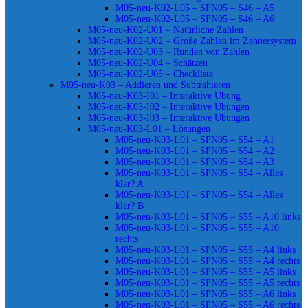
M05-neu-K02-L05 – SPN05 – S46 – A5
M05-neu-K02-L05 – SPN05 – S46 – A6
M05-neu-K02-U01 – Natürliche Zahlen
M05-neu-K02-U02 – Große Zahlen im Zehnersystem
M05-neu-K02-U03 – Runden von Zahlen
M05-neu-K02-U04 – Schätzen
M05-neu-K02-U05 – Checkliste
M05-neu-K03 – Addieren und Subtrahieren
M05-neu-K03-I01 – Interaktive Übung
M05-neu-K03-I02 – Interaktive Übungen
M05-neu-K03-I03 – Interaktive Übungen
M05-neu-K03-L01 – Lösungen
M05-neu-K03-L01 – SPN05 – S54 – A1
M05-neu-K03-L01 – SPN05 – S54 – A2
M05-neu-K03-L01 – SPN05 – S54 – A3
M05-neu-K03-L01 – SPN05 – S54 – Alles
klar? A
M05-neu-K03-L01 – SPN05 – S54 – Alles
klar? B
M05-neu-K03-L01 – SPN05 – S55 – A10 links
M05-neu-K03-L01 – SPN05 – S55 – A10
rechts
M05-neu-K03-L01 – SPN05 – S55 – A4 links
M05-neu-K03-L01 – SPN05 – S55 – A4 rechts
M05-neu-K03-L01 – SPN05 – S55 – A5 links
M05-neu-K03-L01 – SPN05 – S55 – A5 rechts
M05-neu-K03-L01 – SPN05 – S55 – A6 links
M05-neu-K03-L01 – SPN05 – S55 – A6 rechts