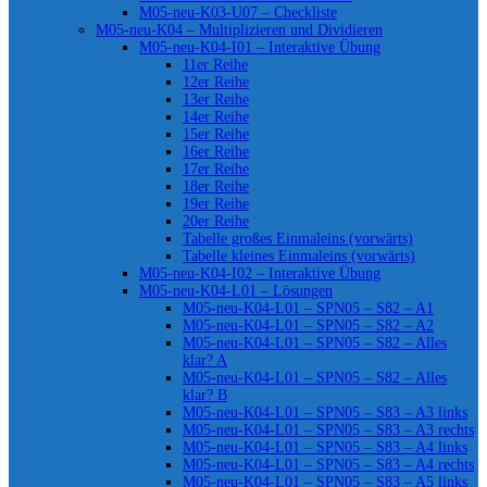
M05-neu-K03-U07 – Checkliste
M05-neu-K04 – Multiplizieren und Dividieren
M05-neu-K04-I01 – Interaktive Übung
11er Reihe
12er Reihe
13er Reihe
14er Reihe
15er Reihe
16er Reihe
17er Reihe
18er Reihe
19er Reihe
20er Reihe
Tabelle großes Einmaleins (vorwärts)
Tabelle kleines Einmaleins (vorwärts)
M05-neu-K04-I02 – Interaktive Übung
M05-neu-K04-L01 – Lösungen
M05-neu-K04-L01 – SPN05 – S82 – A1
M05-neu-K04-L01 – SPN05 – S82 – A2
M05-neu-K04-L01 – SPN05 – S82 – Alles
klar? A
M05-neu-K04-L01 – SPN05 – S82 – Alles
klar? B
M05-neu-K04-L01 – SPN05 – S83 – A3 links
M05-neu-K04-L01 – SPN05 – S83 – A3 rechts
M05-neu-K04-L01 – SPN05 – S83 – A4 links
M05-neu-K04-L01 – SPN05 – S83 – A4 rechts
M05-neu-K04-L01 – SPN05 – S83 – A5 links