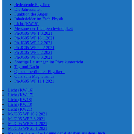
Bedeutende Physiker
Die Jahreszeiten
Funktion des Auges
Inhaltsfelder im Fach Physik
Licht (KW15)
Messung der Lichtgeschwindigkeit
Ph-JG05 WP 1.3.2021
Ph-JG05 WP 18.1.2021
Ph-JG05 WP 2.2.2021
Ph-JG05 WP 22.2.2021
Ph-JG05 WP 8.2.2021
Ph-JG05 WP 8.3.2021
Sonstige Leistungen im Physikunterricht
Tag und Nacht
Quiz zu berühmten Physikern
Quiz zum Magnetismus
Ph-JG05 WP 11.1.2021
Licht (KW 16)
Licht (KW 17)
Licht (KW18)
Licht (KW20)
Licht (KW21)
M-JG05 WP 16.2.2021
M-JG05 WP 2.3.2021
M-JG05 WP 20.1.2021
M-JG05 WP 25.1.2021
M-JG06-K02 – 13 – Lösung der Aufgaben aus dem Buch