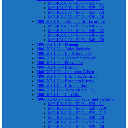
M06-K02-L05 – SP06 – S35 – A1
M06-K02-L05 – SP06 – S35 – A2
M06-K02-L05 – SP06 – S35 – A3
M06-K02-L05 – SP06 – S36 – A6
M06-K02-L10 – Lösungen Brüche ordnen
M06-K02-L10 – SP06 – S46 – A1
M06-K02-L10 – SP06 – S46 – A2
M06-K02-L10 – SP06 – S46 – A5
M06-K02-L10 – SP06 – S46 – A9
M06-K02-U01 – Planung
M06-K02-U02 – Teiler Vielfache
M06-K02-U03 – Endziffernregeln
M06-K02-U04 – Quersummenregeln
M06-K02-U05 – Primzahlen
M06-K02-U06 – Brüche
M06-K02-U07 – Gemischte Zahlen
M06-K02-U08 – Brüche Zahlenstrahl
M06-K02-U09 – Erweitern Kürzen
M06-K02-U10 – Brüche ordnen
M06-K02-U11 – Prozentdarstellung
M06-K02-U12 – Checkliste
M06-K02-L02 – Lösungen Teiler und Vielfache
M06-K02-L02 – SP06 – S28 – A1
M06-K02-L02 – SP06 – S29 – A10
M06-K02-L02 – SP06 – S29 – A12
M06-K02-L02 – SP06 – S29 – A3
M06-K02-L02 – SP06 – S29 – A4
M06-K02-L02 – SP06 – S29 – A6