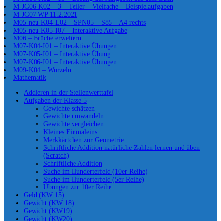
M-JG06-K02 – 3 – Teiler – Vielfache – Beispielaufgaben
M-JG07 WP 11.2.2021
M05-neu-K04-L02 – SPN05 – S85 – A4 rechts
M05-neu-K05-I07 – Interaktive Aufgabe
M06 – Brüche erweitern
M07-K04-I01 – Interaktive Übungen
M07-K05-I01 – Interaktive Übung
M07-K06-I01 – Interaktive Übungen
M09-K04 – Wurzeln
Mathematik
Addieren in der Stellenwerttafel
Aufgaben der Klasse 5
Gewichte schätzen
Gewichte umwandeln
Gewichte vergleichen
Kleines Einmaleins
Merkkärtchen zur Geometrie
Schriftliche Addition natürliche Zahlen lernen und üben
(Scratch)
Schriftliche Addition
Suche im Hunderterfeld (10er Reihe)
Suche im Hunderterfeld (5er Reihe)
Übungen zur 10er Reihe
Geld (KW 15)
Gewicht (KW 18)
Gewicht (KW19)
Gewicht (KW20)