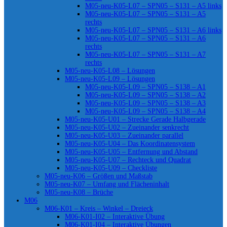
M05-neu-K05-L07 – SPN05 – S131 – A5 links
M05-neu-K05-L07 – SPN05 – S131 – A5
rechts
M05-neu-K05-L07 – SPN05 – S131 – A6 links
M05-neu-K05-L07 – SPN05 – S131 – A6
rechts
M05-neu-K05-L07 – SPN05 – S131 – A7
rechts
M05-neu-K05-L08 – Lösungen
M05-neu-K05-L09 – Lösungen
M05-neu-K05-L09 – SPN05 – S138 – A1
M05-neu-K05-L09 – SPN05 – S138 – A2
M05-neu-K05-L09 – SPN05 – S138 – A3
M05-neu-K05-L09 – SPN05 – S138 – A4
M05-neu-K05-U01 – Strecke Gerade Halbgerade
M05-neu-K05-U02 – Zueinander senkrecht
M05-neu-K05-U03 – Zueinander parallel
M05-neu-K05-U04 – Das Koordinatensystem
M05-neu-K05-U05 – Entfernung und Abstand
M05-neu-K05-U07 – Rechteck und Quadrat
M05-neu-K05-U09 – Checkliste
M05-neu-K06 – Größen und Maßstab
M05-neu-K07 – Umfang und Flächeninhalt
M05-neu-K08 – Brüche
M06
M06-K01 – Kreis – Winkel – Dreieck
M06-K01-I02 – Interaktive Übung
M06-K01-I04 – Interaktive Übungen