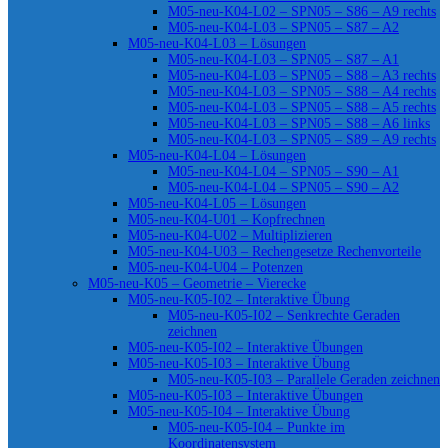
M05-neu-K04-L02 – SPN05 – S86 – A9 rechts
M05-neu-K04-L03 – SPN05 – S87 – A2
M05-neu-K04-L03 – Lösungen
M05-neu-K04-L03 – SPN05 – S87 – A1
M05-neu-K04-L03 – SPN05 – S88 – A3 rechts
M05-neu-K04-L03 – SPN05 – S88 – A4 rechts
M05-neu-K04-L03 – SPN05 – S88 – A5 rechts
M05-neu-K04-L03 – SPN05 – S88 – A6 links
M05-neu-K04-L03 – SPN05 – S89 – A9 rechts
M05-neu-K04-L04 – Lösungen
M05-neu-K04-L04 – SPN05 – S90 – A1
M05-neu-K04-L04 – SPN05 – S90 – A2
M05-neu-K04-L05 – Lösungen
M05-neu-K04-U01 – Kopfrechnen
M05-neu-K04-U02 – Multiplizieren
M05-neu-K04-U03 – Rechengesetze Rechenvorteile
M05-neu-K04-U04 – Potenzen
M05-neu-K05 – Geometrie – Vierecke
M05-neu-K05-I02 – Interaktive Übung
M05-neu-K05-I02 – Senkrechte Geraden
zeichnen
M05-neu-K05-I02 – Interaktive Übungen
M05-neu-K05-I03 – Interaktive Übung
M05-neu-K05-I03 – Parallele Geraden zeichnen
M05-neu-K05-I03 – Interaktive Übungen
M05-neu-K05-I04 – Interaktive Übung
M05-neu-K05-I04 – Punkte im
Koordinatensystem