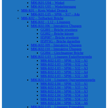
M06-K01-U04 – Winkel
M06-K01-U05 – Winkelmessung
M06-K01 – Kreis Winkel Dreieck
M06-K01-L05 – SP06 – S17 – A4a
M06-K02 – Teilbarkeit Brüche
M06-K02 – L12 – Lösungen
M06-K02-I06 – Interaktive Übungen
GG001 – Brüche erweitern
GG002 – Brüche kürzen
H5P087 – Brüche erweitern
H5PFSG – Brüche darstellen
M06-K02-I09 – Interaktive Übungen
M06-K02-I10 – Interaktive Übungen
GG004 – Gleichnamige Brüche
M06-K02-L03 – Lösungen Endziffernregeln
M06-K02-L03 – SP06 – S32 – A1
M06-K02-L03 – SP06 – S32 – A2
M06-K02-L03 – SP06 – S32 – A3
M06-K02-L03 – SP06 – S32 – A4
M06-K02-L03 – SP06 – S32 – A8
M06-K02-L04 – Lösungen Quersummenregeln
M06-K02-L04 – SP06 – S33 – A1
M06-K02-L04 – SP06 – S33 – A2
M06-K02-L04 – SP06 – S34 – A3
M06-K02-L04 – SP06 – S34 – A4
M06-K02-L04 – SP06 – S34 – A5
M06-K02-L04 – SP06 – S34 – A6
M06-K02-L05 – Lösungen Primzahlen