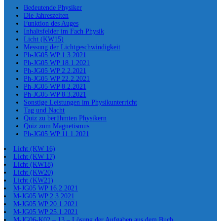
Bedeutende Physiker
Die Jahreszeiten
Funktion des Auges
Inhaltsfelder im Fach Physik
Licht (KW15)
Messung der Lichtgeschwindigkeit
Ph-JG05 WP 1.3.2021
Ph-JG05 WP 18.1.2021
Ph-JG05 WP 2.2.2021
Ph-JG05 WP 22.2.2021
Ph-JG05 WP 8.2.2021
Ph-JG05 WP 8.3.2021
Sonstige Leistungen im Physikunterricht
Tag und Nacht
Quiz zu berühmten Physikern
Quiz zum Magnetismus
Ph-JG05 WP 11.1.2021
Licht (KW 16)
Licht (KW 17)
Licht (KW18)
Licht (KW20)
Licht (KW21)
M-JG05 WP 16.2.2021
M-JG05 WP 2.3.2021
M-JG05 WP 20.1.2021
M-JG05 WP 25.1.2021
M-JG06-K02 – 13 – Lösung der Aufgaben aus dem Buch