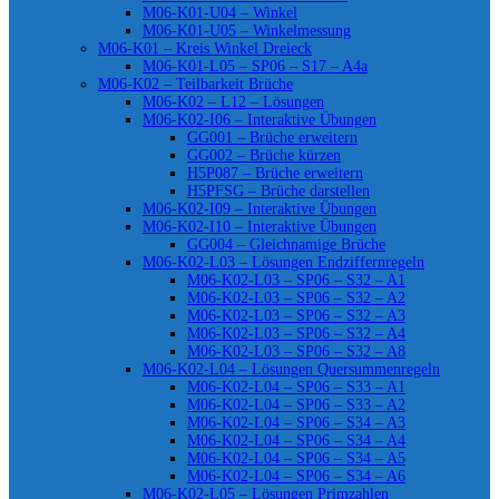
M06-K01-U04 – Winkel
M06-K01-U05 – Winkelmessung
M06-K01 – Kreis Winkel Dreieck
M06-K01-L05 – SP06 – S17 – A4a
M06-K02 – Teilbarkeit Brüche
M06-K02 – L12 – Lösungen
M06-K02-I06 – Interaktive Übungen
GG001 – Brüche erweitern
GG002 – Brüche kürzen
H5P087 – Brüche erweitern
H5PFSG – Brüche darstellen
M06-K02-I09 – Interaktive Übungen
M06-K02-I10 – Interaktive Übungen
GG004 – Gleichnamige Brüche
M06-K02-L03 – Lösungen Endziffernregeln
M06-K02-L03 – SP06 – S32 – A1
M06-K02-L03 – SP06 – S32 – A2
M06-K02-L03 – SP06 – S32 – A3
M06-K02-L03 – SP06 – S32 – A4
M06-K02-L03 – SP06 – S32 – A8
M06-K02-L04 – Lösungen Quersummenregeln
M06-K02-L04 – SP06 – S33 – A1
M06-K02-L04 – SP06 – S33 – A2
M06-K02-L04 – SP06 – S34 – A3
M06-K02-L04 – SP06 – S34 – A4
M06-K02-L04 – SP06 – S34 – A5
M06-K02-L04 – SP06 – S34 – A6
M06-K02-L05 – Lösungen Primzahlen