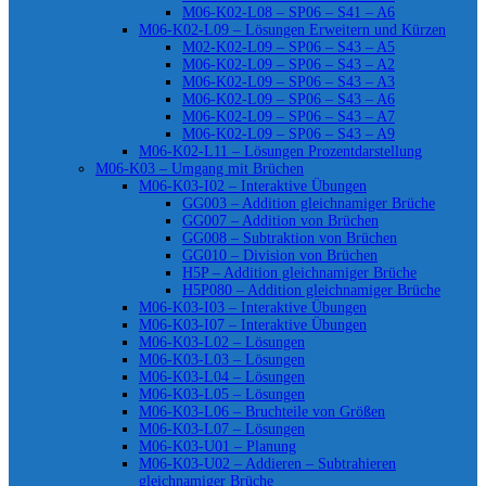
M06-K02-L08 – SP06 – S41 – A6
M06-K02-L09 – Lösungen Erweitern und Kürzen
M02-K02-L09 – SP06 – S43 – A5
M06-K02-L09 – SP06 – S43 – A2
M06-K02-L09 – SP06 – S43 – A3
M06-K02-L09 – SP06 – S43 – A6
M06-K02-L09 – SP06 – S43 – A7
M06-K02-L09 – SP06 – S43 – A9
M06-K02-L11 – Lösungen Prozentdarstellung
M06-K03 – Umgang mit Brüchen
M06-K03-I02 – Interaktive Übungen
GG003 – Addition gleichnamiger Brüche
GG007 – Addition von Brüchen
GG008 – Subtraktion von Brüchen
GG010 – Division von Brüchen
H5P – Addition gleichnamiger Brüche
H5P080 – Addition gleichnamiger Brüche
M06-K03-I03 – Interaktive Übungen
M06-K03-I07 – Interaktive Übungen
M06-K03-L02 – Lösungen
M06-K03-L03 – Lösungen
M06-K03-L04 – Lösungen
M06-K03-L05 – Lösungen
M06-K03-L06 – Bruchteile von Größen
M06-K03-L07 – Lösungen
M06-K03-U01 – Planung
M06-K03-U02 – Addieren – Subtrahieren
gleichnamiger Brüche