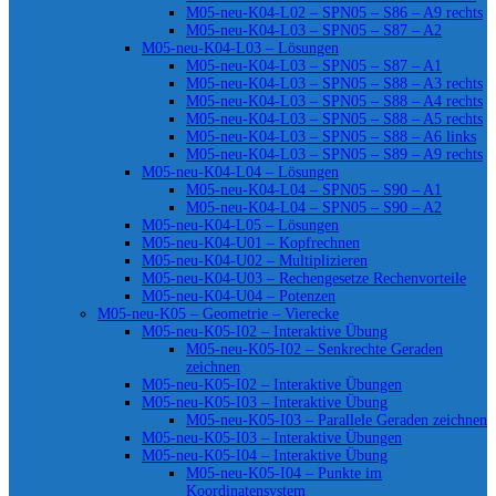
M05-neu-K04-L02 – SPN05 – S86 – A9 rechts
M05-neu-K04-L03 – SPN05 – S87 – A2
M05-neu-K04-L03 – Lösungen
M05-neu-K04-L03 – SPN05 – S87 – A1
M05-neu-K04-L03 – SPN05 – S88 – A3 rechts
M05-neu-K04-L03 – SPN05 – S88 – A4 rechts
M05-neu-K04-L03 – SPN05 – S88 – A5 rechts
M05-neu-K04-L03 – SPN05 – S88 – A6 links
M05-neu-K04-L03 – SPN05 – S89 – A9 rechts
M05-neu-K04-L04 – Lösungen
M05-neu-K04-L04 – SPN05 – S90 – A1
M05-neu-K04-L04 – SPN05 – S90 – A2
M05-neu-K04-L05 – Lösungen
M05-neu-K04-U01 – Kopfrechnen
M05-neu-K04-U02 – Multiplizieren
M05-neu-K04-U03 – Rechengesetze Rechenvorteile
M05-neu-K04-U04 – Potenzen
M05-neu-K05 – Geometrie – Vierecke
M05-neu-K05-I02 – Interaktive Übung
M05-neu-K05-I02 – Senkrechte Geraden
zeichnen
M05-neu-K05-I02 – Interaktive Übungen
M05-neu-K05-I03 – Interaktive Übung
M05-neu-K05-I03 – Parallele Geraden zeichnen
M05-neu-K05-I03 – Interaktive Übungen
M05-neu-K05-I04 – Interaktive Übung
M05-neu-K05-I04 – Punkte im
Koordinatensystem