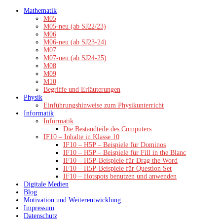
Zum
Mathematik
Inhalt
M05
springen
M05-neu (ab SJ22/23)
M06
M06-neu (ab SJ23-24)
M07
M07-neu (ab SJ24-25)
M08
M09
M10
Begriffe und Erläuterungen
Physik
Einführungshinweise zum Physikunterricht
Informatik
Informatik
Die Bestandteile des Computers
IF10 – Inhalte in Klasse 10
IF10 – H5P – Beispiele für Dominos
IF10 – H5P – Beispiele für Fill in the Blanc
IF10 – H5P-Beispiele für Drag the Word
IF10 – H5P-Beispiele für Question Set
IF10 – Hotspots benutzen und anwenden
Digitale Medien
Blog
Motivation und Weiterentwicklung
Impressum
Datenschutz