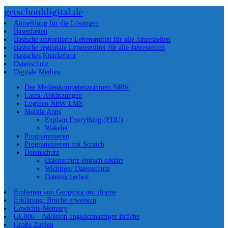
getschooldigital.de
Anmeldung für die Lösungen
Basenfasten
Basische importierte Lebensmittel für alle Jahreszeiten
Basische regionale Lebensmittel für alle Jahreszeiten
Basisches Knäckebrot
Datenschutz
Digitale Medien
Der Medienkompetenzrahmen NRW
Latex-Abkürzungen
Logineo NRW LMS
Mobile Apps
Explain Everything (EDU)
Wakelet
Programmieren
Programmieren mit Scratch
Datenschutz
Datenschutz einfach erklärt
Wichtiger Datenschutz
Datensicherheit
Einbetten von Geogebra mit iframe
Erklärung: Brüche erweitern
Gewichts-Memory
GG006 – Addition ungleichnamiger Brüche
Große Zahlen