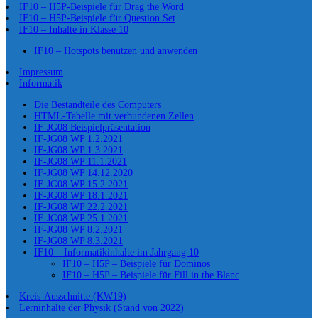
IF10 – H5P-Beispiele für Drag the Word
IF10 – H5P-Beispiele für Question Set
IF10 – Inhalte in Klasse 10
IF10 – Hotspots benutzen und anwenden
Impressum
Informatik
Die Bestandteile des Computers
HTML-Tabelle mit verbundenen Zellen
IF-JG08 Beispielpräsentation
IF-JG08 WP 1.2.2021
IF-JG08 WP 1.3.2021
IF-JG08 WP 11.1.2021
IF-JG08 WP 14.12.2020
IF-JG08 WP 15.2.2021
IF-JG08 WP 18.1.2021
IF-JG08 WP 22.2.2021
IF-JG08 WP 25.1.2021
IF-JG08 WP 8.2.2021
IF-JG08 WP 8.3.2021
IF10 – Informatikinhalte im Jahrgang 10
IF10 – H5P – Beispiele für Dominos
IF10 – H5P – Beispiele für Fill in the Blanc
Kreis-Ausschnitte (KW19)
Lerninhalte der Physik (Stand von 2022)