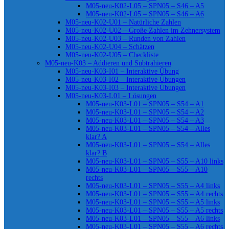
M05-neu-K02-L05 – SPN05 – S46 – A5
M05-neu-K02-L05 – SPN05 – S46 – A6
M05-neu-K02-U01 – Natürliche Zahlen
M05-neu-K02-U02 – Große Zahlen im Zehnersystem
M05-neu-K02-U03 – Runden von Zahlen
M05-neu-K02-U04 – Schätzen
M05-neu-K02-U05 – Checkliste
M05-neu-K03 – Addieren und Subtrahieren
M05-neu-K03-I01 – Interaktive Übung
M05-neu-K03-I02 – Interaktive Übungen
M05-neu-K03-I03 – Interaktive Übungen
M05-neu-K03-L01 – Lösungen
M05-neu-K03-L01 – SPN05 – S54 – A1
M05-neu-K03-L01 – SPN05 – S54 – A2
M05-neu-K03-L01 – SPN05 – S54 – A3
M05-neu-K03-L01 – SPN05 – S54 – Alles
klar? A
M05-neu-K03-L01 – SPN05 – S54 – Alles
klar? B
M05-neu-K03-L01 – SPN05 – S55 – A10 links
M05-neu-K03-L01 – SPN05 – S55 – A10
rechts
M05-neu-K03-L01 – SPN05 – S55 – A4 links
M05-neu-K03-L01 – SPN05 – S55 – A4 rechts
M05-neu-K03-L01 – SPN05 – S55 – A5 links
M05-neu-K03-L01 – SPN05 – S55 – A5 rechts
M05-neu-K03-L01 – SPN05 – S55 – A6 links
M05-neu-K03-L01 – SPN05 – S55 – A6 rechts