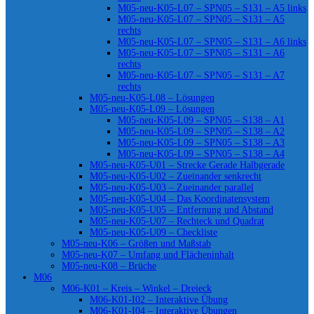
M05-neu-K05-L07 – SPN05 – S131 – A5 links
M05-neu-K05-L07 – SPN05 – S131 – A5
rechts
M05-neu-K05-L07 – SPN05 – S131 – A6 links
M05-neu-K05-L07 – SPN05 – S131 – A6
rechts
M05-neu-K05-L07 – SPN05 – S131 – A7
rechts
M05-neu-K05-L08 – Lösungen
M05-neu-K05-L09 – Lösungen
M05-neu-K05-L09 – SPN05 – S138 – A1
M05-neu-K05-L09 – SPN05 – S138 – A2
M05-neu-K05-L09 – SPN05 – S138 – A3
M05-neu-K05-L09 – SPN05 – S138 – A4
M05-neu-K05-U01 – Strecke Gerade Halbgerade
M05-neu-K05-U02 – Zueinander senkrecht
M05-neu-K05-U03 – Zueinander parallel
M05-neu-K05-U04 – Das Koordinatensystem
M05-neu-K05-U05 – Entfernung und Abstand
M05-neu-K05-U07 – Rechteck und Quadrat
M05-neu-K05-U09 – Checkliste
M05-neu-K06 – Größen und Maßstab
M05-neu-K07 – Umfang und Flächeninhalt
M05-neu-K08 – Brüche
M06
M06-K01 – Kreis – Winkel – Dreieck
M06-K01-I02 – Interaktive Übung
M06-K01-I04 – Interaktive Übungen