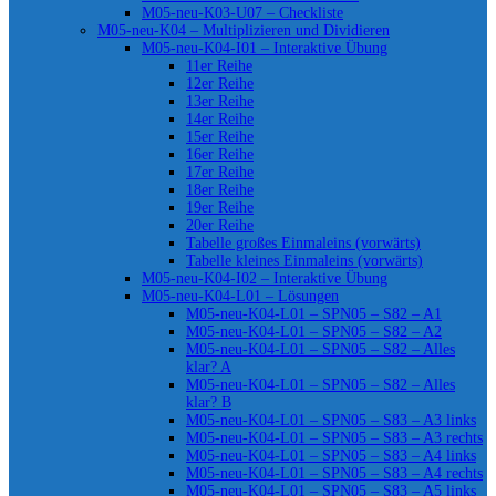
M05-neu-K03-U07 – Checkliste
M05-neu-K04 – Multiplizieren und Dividieren
M05-neu-K04-I01 – Interaktive Übung
11er Reihe
12er Reihe
13er Reihe
14er Reihe
15er Reihe
16er Reihe
17er Reihe
18er Reihe
19er Reihe
20er Reihe
Tabelle großes Einmaleins (vorwärts)
Tabelle kleines Einmaleins (vorwärts)
M05-neu-K04-I02 – Interaktive Übung
M05-neu-K04-L01 – Lösungen
M05-neu-K04-L01 – SPN05 – S82 – A1
M05-neu-K04-L01 – SPN05 – S82 – A2
M05-neu-K04-L01 – SPN05 – S82 – Alles
klar? A
M05-neu-K04-L01 – SPN05 – S82 – Alles
klar? B
M05-neu-K04-L01 – SPN05 – S83 – A3 links
M05-neu-K04-L01 – SPN05 – S83 – A3 rechts
M05-neu-K04-L01 – SPN05 – S83 – A4 links
M05-neu-K04-L01 – SPN05 – S83 – A4 rechts
M05-neu-K04-L01 – SPN05 – S83 – A5 links