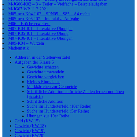
M-JG06-K02 – 3 – Teiler – Vielfache – Beispielaufgaben
M-JG07 WP 11.2.2021
M05-neu-K04-L02 – SPN05 – S85 – A4 rechts
M05-neu-K05-I07 – Interaktive Aufgabe
M06 – Brüche erweitern
M07-K04-I01 – Interaktive Übungen
M07-K05-I01 – Interaktive Übung
M07-K06-I01 – Interaktive Übungen
M09-K04 – Wurzeln
Mathematik
Addieren in der Stellenwerttafel
Aufgaben der Klasse 5
Gewichte schätzen
Gewichte umwandeln
Gewichte vergleichen
Kleines Einmaleins
Merkkärtchen zur Geometrie
Schriftliche Addition natürliche Zahlen lernen und üben
(Scratch)
Schriftliche Addition
Suche im Hunderterfeld (10er Reihe)
Suche im Hunderterfeld (5er Reihe)
Übungen zur 10er Reihe
Geld (KW 15)
Gewicht (KW 18)
Gewicht (KW19)
Gewicht (KW20)