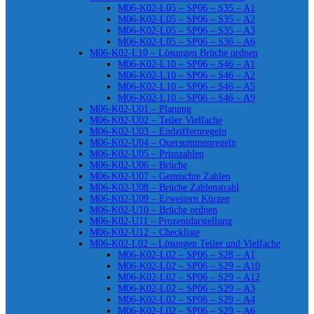
M06-K02-L05 – SP06 – S35 – A1
M06-K02-L05 – SP06 – S35 – A2
M06-K02-L05 – SP06 – S35 – A3
M06-K02-L05 – SP06 – S36 – A6
M06-K02-L10 – Lösungen Brüche ordnen
M06-K02-L10 – SP06 – S46 – A1
M06-K02-L10 – SP06 – S46 – A2
M06-K02-L10 – SP06 – S46 – A5
M06-K02-L10 – SP06 – S46 – A9
M06-K02-U01 – Planung
M06-K02-U02 – Teiler Vielfache
M06-K02-U03 – Endziffernregeln
M06-K02-U04 – Quersummenregeln
M06-K02-U05 – Primzahlen
M06-K02-U06 – Brüche
M06-K02-U07 – Gemischte Zahlen
M06-K02-U08 – Brüche Zahlenstrahl
M06-K02-U09 – Erweitern Kürzen
M06-K02-U10 – Brüche ordnen
M06-K02-U11 – Prozentdarstellung
M06-K02-U12 – Checkliste
M06-K02-L02 – Lösungen Teiler und Vielfache
M06-K02-L02 – SP06 – S28 – A1
M06-K02-L02 – SP06 – S29 – A10
M06-K02-L02 – SP06 – S29 – A12
M06-K02-L02 – SP06 – S29 – A3
M06-K02-L02 – SP06 – S29 – A4
M06-K02-L02 – SP06 – S29 – A6