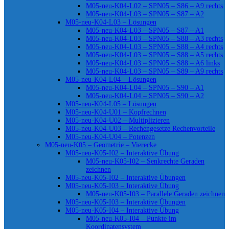
M05-neu-K04-L02 – SPN05 – S86 – A9 rechts
M05-neu-K04-L03 – SPN05 – S87 – A2
M05-neu-K04-L03 – Lösungen
M05-neu-K04-L03 – SPN05 – S87 – A1
M05-neu-K04-L03 – SPN05 – S88 – A3 rechts
M05-neu-K04-L03 – SPN05 – S88 – A4 rechts
M05-neu-K04-L03 – SPN05 – S88 – A5 rechts
M05-neu-K04-L03 – SPN05 – S88 – A6 links
M05-neu-K04-L03 – SPN05 – S89 – A9 rechts
M05-neu-K04-L04 – Lösungen
M05-neu-K04-L04 – SPN05 – S90 – A1
M05-neu-K04-L04 – SPN05 – S90 – A2
M05-neu-K04-L05 – Lösungen
M05-neu-K04-U01 – Kopfrechnen
M05-neu-K04-U02 – Multiplizieren
M05-neu-K04-U03 – Rechengesetze Rechenvorteile
M05-neu-K04-U04 – Potenzen
M05-neu-K05 – Geometrie – Vierecke
M05-neu-K05-I02 – Interaktive Übung
M05-neu-K05-I02 – Senkrechte Geraden
zeichnen
M05-neu-K05-I02 – Interaktive Übungen
M05-neu-K05-I03 – Interaktive Übung
M05-neu-K05-I03 – Parallele Geraden zeichnen
M05-neu-K05-I03 – Interaktive Übungen
M05-neu-K05-I04 – Interaktive Übung
M05-neu-K05-I04 – Punkte im
Koordinatensystem