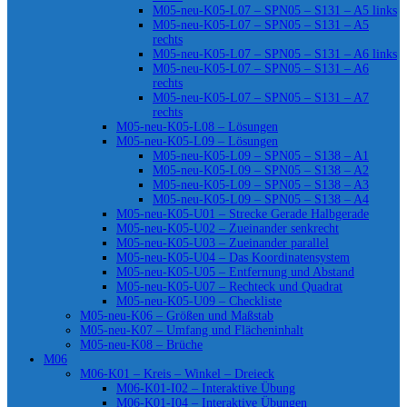
M05-neu-K05-L07 – SPN05 – S131 – A5 links
M05-neu-K05-L07 – SPN05 – S131 – A5
rechts
M05-neu-K05-L07 – SPN05 – S131 – A6 links
M05-neu-K05-L07 – SPN05 – S131 – A6
rechts
M05-neu-K05-L07 – SPN05 – S131 – A7
rechts
M05-neu-K05-L08 – Lösungen
M05-neu-K05-L09 – Lösungen
M05-neu-K05-L09 – SPN05 – S138 – A1
M05-neu-K05-L09 – SPN05 – S138 – A2
M05-neu-K05-L09 – SPN05 – S138 – A3
M05-neu-K05-L09 – SPN05 – S138 – A4
M05-neu-K05-U01 – Strecke Gerade Halbgerade
M05-neu-K05-U02 – Zueinander senkrecht
M05-neu-K05-U03 – Zueinander parallel
M05-neu-K05-U04 – Das Koordinatensystem
M05-neu-K05-U05 – Entfernung und Abstand
M05-neu-K05-U07 – Rechteck und Quadrat
M05-neu-K05-U09 – Checkliste
M05-neu-K06 – Größen und Maßstab
M05-neu-K07 – Umfang und Flächeninhalt
M05-neu-K08 – Brüche
M06
M06-K01 – Kreis – Winkel – Dreieck
M06-K01-I02 – Interaktive Übung
M06-K01-I04 – Interaktive Übungen