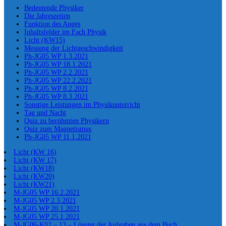
Bedeutende Physiker
Die Jahreszeiten
Funktion des Auges
Inhaltsfelder im Fach Physik
Licht (KW15)
Messung der Lichtgeschwindigkeit
Ph-JG05 WP 1.3.2021
Ph-JG05 WP 18.1.2021
Ph-JG05 WP 2.2.2021
Ph-JG05 WP 22.2.2021
Ph-JG05 WP 8.2.2021
Ph-JG05 WP 8.3.2021
Sonstige Leistungen im Physikunterricht
Tag und Nacht
Quiz zu berühmten Physikern
Quiz zum Magnetismus
Ph-JG05 WP 11.1.2021
Licht (KW 16)
Licht (KW 17)
Licht (KW18)
Licht (KW20)
Licht (KW21)
M-JG05 WP 16.2.2021
M-JG05 WP 2.3.2021
M-JG05 WP 20.1.2021
M-JG05 WP 25.1.2021
M-JG06-K02 – 13 – Lösung der Aufgaben aus dem Buch