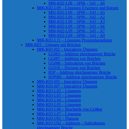
M06-K02-L08 – SP06 – S41 – A6
M06-K02-L09 – Lösungen Erweitern und Kürzen
M02-K02-L09 – SP06 – S43 – A5
M06-K02-L09 – SP06 – S43 – A2
M06-K02-L09 – SP06 – S43 – A3
M06-K02-L09 – SP06 – S43 – A6
M06-K02-L09 – SP06 – S43 – A7
M06-K02-L09 – SP06 – S43 – A9
M06-K02-L11 – Lösungen Prozentdarstellung
M06-K03 – Umgang mit Brüchen
M06-K03-I02 – Interaktive Übungen
GG003 – Addition gleichnamiger Brüche
GG007 – Addition von Brüchen
GG008 – Subtraktion von Brüchen
GG010 – Division von Brüchen
H5P – Addition gleichnamiger Brüche
H5P080 – Addition gleichnamiger Brüche
M06-K03-I03 – Interaktive Übungen
M06-K03-I07 – Interaktive Übungen
M06-K03-L02 – Lösungen
M06-K03-L03 – Lösungen
M06-K03-L04 – Lösungen
M06-K03-L05 – Lösungen
M06-K03-L06 – Bruchteile von Größen
M06-K03-L07 – Lösungen
M06-K03-U01 – Planung
M06-K03-U02 – Addieren – Subtrahieren
gleichnamiger Brüche