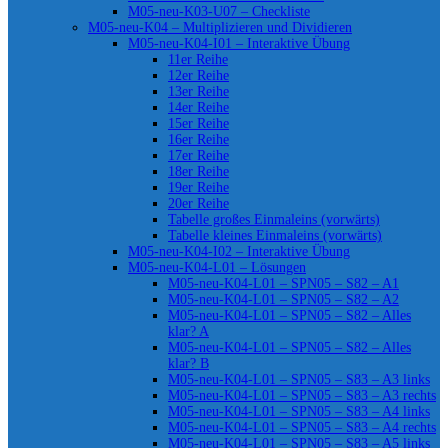
M05-neu-K03-U07 – Checkliste
M05-neu-K04 – Multiplizieren und Dividieren
M05-neu-K04-I01 – Interaktive Übung
11er Reihe
12er Reihe
13er Reihe
14er Reihe
15er Reihe
16er Reihe
17er Reihe
18er Reihe
19er Reihe
20er Reihe
Tabelle großes Einmaleins (vorwärts)
Tabelle kleines Einmaleins (vorwärts)
M05-neu-K04-I02 – Interaktive Übung
M05-neu-K04-L01 – Lösungen
M05-neu-K04-L01 – SPN05 – S82 – A1
M05-neu-K04-L01 – SPN05 – S82 – A2
M05-neu-K04-L01 – SPN05 – S82 – Alles
klar? A
M05-neu-K04-L01 – SPN05 – S82 – Alles
klar? B
M05-neu-K04-L01 – SPN05 – S83 – A3 links
M05-neu-K04-L01 – SPN05 – S83 – A3 rechts
M05-neu-K04-L01 – SPN05 – S83 – A4 links
M05-neu-K04-L01 – SPN05 – S83 – A4 rechts
M05-neu-K04-L01 – SPN05 – S83 – A5 links