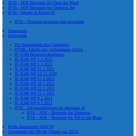
IF10 – H5P-Beispiele für Drag the Word
IF10 – H5P-Beispiele für Question Set
IF10 – Inhalte in Klasse 10
IF10 – Hotspots benutzen und anwenden
Impressum
Informatik
Die Bestandteile des Computers
HTML-Tabelle mit verbundenen Zellen
IF-JG08 Beispielpräsentation
IF-JG08 WP 1.2.2021
IF-JG08 WP 1.3.2021
IF-JG08 WP 11.1.2021
IF-JG08 WP 14.12.2020
IF-JG08 WP 15.2.2021
IF-JG08 WP 18.1.2021
IF-JG08 WP 22.2.2021
IF-JG08 WP 25.1.2021
IF-JG08 WP 8.2.2021
IF-JG08 WP 8.3.2021
IF10 – Informatikinhalte im Jahrgang 10
IF10 – H5P – Beispiele für Dominos
IF10 – H5P – Beispiele für Fill in the Blanc
Kreis-Ausschnitte (KW19)
Lerninhalte der Physik (Stand von 2022)