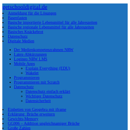
getschooldigital.de
Anmeldung für die Lösungen
Basenfasten
Basische importierte Lebensmittel für alle Jahreszeiten
Basische regionale Lebensmittel für alle Jahreszeiten
Basisches Knäckebrot
Datenschutz
Digitale Medien
Der Medienkompetenzrahmen NRW
Latex-Abkürzungen
Logineo NRW LMS
Mobile Apps
Explain Everything (EDU)
Wakelet
Programmieren
Programmieren mit Scratch
Datenschutz
Datenschutz einfach erklärt
Wichtiger Datenschutz
Datensicherheit
Einbetten von Geogebra mit iframe
Erklärung: Brüche erweitern
Gewichts-Memory
GG006 – Addition ungleichnamiger Brüche
Große Zahlen