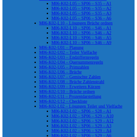
M06-K02-L05 – SP06 – S35 – A1
M06-K02-L05 – SP06 – S35 – A2
M06-K02-L05 – SP06 – S35 – A3
M06-K02-L05 – SP06 – S36 – A6
M06-K02-L10 – Lösungen Brüche ordnen
M06-K02-L10 – SP06 – S46 – A1
M06-K02-L10 – SP06 – S46 – A2
M06-K02-L10 – SP06 – S46 – A5
M06-K02-L10 – SP06 – S46 – A9
M06-K02-U01 – Planung
M06-K02-U02 – Teiler Vielfache
M06-K02-U03 – Endziffernregeln
M06-K02-U04 – Quersummenregeln
M06-K02-U05 – Primzahlen
M06-K02-U06 – Brüche
M06-K02-U07 – Gemischte Zahlen
M06-K02-U08 – Brüche Zahlenstrahl
M06-K02-U09 – Erweitern Kürzen
M06-K02-U10 – Brüche ordnen
M06-K02-U11 – Prozentdarstellung
M06-K02-U12 – Checkliste
M06-K02-L02 – Lösungen Teiler und Vielfache
M06-K02-L02 – SP06 – S28 – A1
M06-K02-L02 – SP06 – S29 – A10
M06-K02-L02 – SP06 – S29 – A12
M06-K02-L02 – SP06 – S29 – A3
M06-K02-L02 – SP06 – S29 – A4
M06-K02-L02 – SP06 – S29 – A6