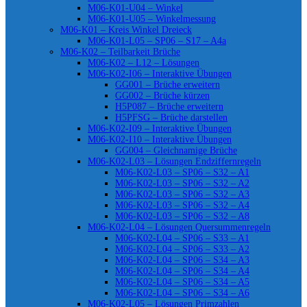
M06-K01-U04 – Winkel
M06-K01-U05 – Winkelmessung
M06-K01 – Kreis Winkel Dreieck
M06-K01-L05 – SP06 – S17 – A4a
M06-K02 – Teilbarkeit Brüche
M06-K02 – L12 – Lösungen
M06-K02-I06 – Interaktive Übungen
GG001 – Brüche erweitern
GG002 – Brüche kürzen
H5P087 – Brüche erweitern
H5PFSG – Brüche darstellen
M06-K02-I09 – Interaktive Übungen
M06-K02-I10 – Interaktive Übungen
GG004 – Gleichnamige Brüche
M06-K02-L03 – Lösungen Endziffernregeln
M06-K02-L03 – SP06 – S32 – A1
M06-K02-L03 – SP06 – S32 – A2
M06-K02-L03 – SP06 – S32 – A3
M06-K02-L03 – SP06 – S32 – A4
M06-K02-L03 – SP06 – S32 – A8
M06-K02-L04 – Lösungen Quersummenregeln
M06-K02-L04 – SP06 – S33 – A1
M06-K02-L04 – SP06 – S33 – A2
M06-K02-L04 – SP06 – S34 – A3
M06-K02-L04 – SP06 – S34 – A4
M06-K02-L04 – SP06 – S34 – A5
M06-K02-L04 – SP06 – S34 – A6
M06-K02-L05 – Lösungen Primzahlen