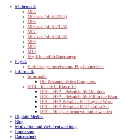
Zum
Mathematik
Inhalt
M05
springen
M05-neu (ab SJ22/23)
M06
M06-neu (ab SJ23-24)
M07
M07-neu (ab SJ24-25)
M08
M09
M10
Begriffe und Erläuterungen
Physik
Einführungshinweise zum Physikunterricht
Informatik
Informatik
Die Bestandteile des Computers
IF10 – Inhalte in Klasse 10
IF10 – H5P – Beispiele für Dominos
IF10 – H5P – Beispiele für Fill in the Blanc
IF10 – H5P-Beispiele für Drag the Word
IF10 – H5P-Beispiele für Question Set
IF10 – Hotspots benutzen und anwenden
Digitale Medien
Blog
Motivation und Weiterentwicklung
Impressum
Datenschutz