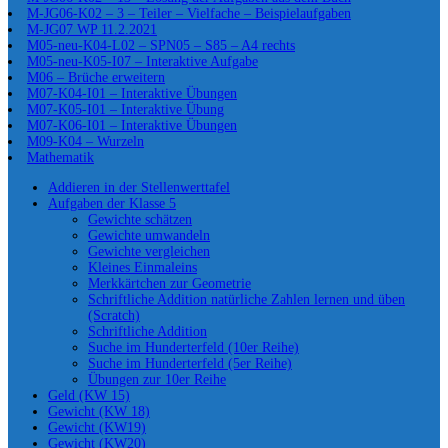
M-JG06-K02 – 3 – Teiler – Vielfache – Beispielaufgaben
M-JG07 WP 11.2.2021
M05-neu-K04-L02 – SPN05 – S85 – A4 rechts
M05-neu-K05-I07 – Interaktive Aufgabe
M06 – Brüche erweitern
M07-K04-I01 – Interaktive Übungen
M07-K05-I01 – Interaktive Übung
M07-K06-I01 – Interaktive Übungen
M09-K04 – Wurzeln
Mathematik
Addieren in der Stellenwerttafel
Aufgaben der Klasse 5
Gewichte schätzen
Gewichte umwandeln
Gewichte vergleichen
Kleines Einmaleins
Merkkärtchen zur Geometrie
Schriftliche Addition natürliche Zahlen lernen und üben
(Scratch)
Schriftliche Addition
Suche im Hunderterfeld (10er Reihe)
Suche im Hunderterfeld (5er Reihe)
Übungen zur 10er Reihe
Geld (KW 15)
Gewicht (KW 18)
Gewicht (KW19)
Gewicht (KW20)