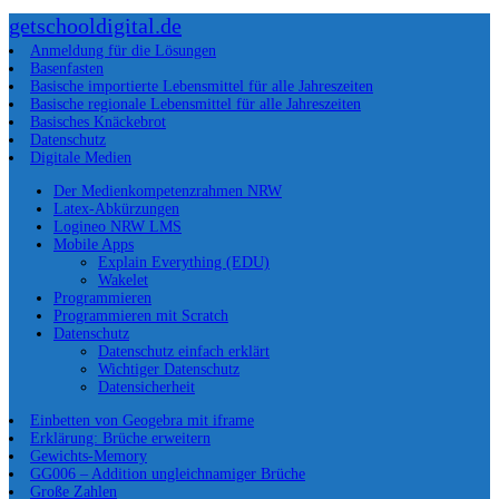
getschooldigital.de
Anmeldung für die Lösungen
Basenfasten
Basische importierte Lebensmittel für alle Jahreszeiten
Basische regionale Lebensmittel für alle Jahreszeiten
Basisches Knäckebrot
Datenschutz
Digitale Medien
Der Medienkompetenzrahmen NRW
Latex-Abkürzungen
Logineo NRW LMS
Mobile Apps
Explain Everything (EDU)
Wakelet
Programmieren
Programmieren mit Scratch
Datenschutz
Datenschutz einfach erklärt
Wichtiger Datenschutz
Datensicherheit
Einbetten von Geogebra mit iframe
Erklärung: Brüche erweitern
Gewichts-Memory
GG006 – Addition ungleichnamiger Brüche
Große Zahlen