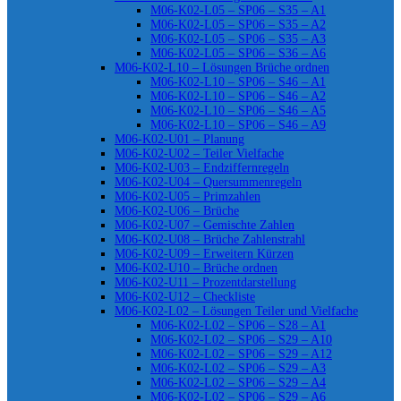
M06-K02-L05 – SP06 – S35 – A1
M06-K02-L05 – SP06 – S35 – A2
M06-K02-L05 – SP06 – S35 – A3
M06-K02-L05 – SP06 – S36 – A6
M06-K02-L10 – Lösungen Brüche ordnen
M06-K02-L10 – SP06 – S46 – A1
M06-K02-L10 – SP06 – S46 – A2
M06-K02-L10 – SP06 – S46 – A5
M06-K02-L10 – SP06 – S46 – A9
M06-K02-U01 – Planung
M06-K02-U02 – Teiler Vielfache
M06-K02-U03 – Endziffernregeln
M06-K02-U04 – Quersummenregeln
M06-K02-U05 – Primzahlen
M06-K02-U06 – Brüche
M06-K02-U07 – Gemischte Zahlen
M06-K02-U08 – Brüche Zahlenstrahl
M06-K02-U09 – Erweitern Kürzen
M06-K02-U10 – Brüche ordnen
M06-K02-U11 – Prozentdarstellung
M06-K02-U12 – Checkliste
M06-K02-L02 – Lösungen Teiler und Vielfache
M06-K02-L02 – SP06 – S28 – A1
M06-K02-L02 – SP06 – S29 – A10
M06-K02-L02 – SP06 – S29 – A12
M06-K02-L02 – SP06 – S29 – A3
M06-K02-L02 – SP06 – S29 – A4
M06-K02-L02 – SP06 – S29 – A6