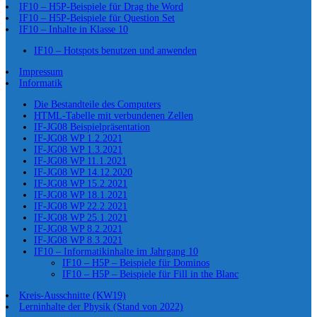
IF10 – H5P-Beispiele für Drag the Word
IF10 – H5P-Beispiele für Question Set
IF10 – Inhalte in Klasse 10
IF10 – Hotspots benutzen und anwenden
Impressum
Informatik
Die Bestandteile des Computers
HTML-Tabelle mit verbundenen Zellen
IF-JG08 Beispielpräsentation
IF-JG08 WP 1.2.2021
IF-JG08 WP 1.3.2021
IF-JG08 WP 11.1.2021
IF-JG08 WP 14.12.2020
IF-JG08 WP 15.2.2021
IF-JG08 WP 18.1.2021
IF-JG08 WP 22.2.2021
IF-JG08 WP 25.1.2021
IF-JG08 WP 8.2.2021
IF-JG08 WP 8.3.2021
IF10 – Informatikinhalte im Jahrgang 10
IF10 – H5P – Beispiele für Dominos
IF10 – H5P – Beispiele für Fill in the Blanc
Kreis-Ausschnitte (KW19)
Lerninhalte der Physik (Stand von 2022)