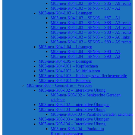
M05-neu-K04-L02 – SPN05 – S86 – A9 rechts
M05-neu-K04-L03 – SPN05 – S87 – A2
M05-neu-K04-L03 – Lösungen
M05-neu-K04-L03 – SPN05 – S87 – A1
M05-neu-K04-L03 – SPN05 – S88 – A3 rechts
M05-neu-K04-L03 – SPN05 – S88 – A4 rechts
M05-neu-K04-L03 – SPN05 – S88 – A5 rechts
M05-neu-K04-L03 – SPN05 – S88 – A6 links
M05-neu-K04-L03 – SPN05 – S89 – A9 rechts
M05-neu-K04-L04 – Lösungen
M05-neu-K04-L04 – SPN05 – S90 – A1
M05-neu-K04-L04 – SPN05 – S90 – A2
M05-neu-K04-L05 – Lösungen
M05-neu-K04-U01 – Kopfrechnen
M05-neu-K04-U02 – Multiplizieren
M05-neu-K04-U03 – Rechengesetze Rechenvorteile
M05-neu-K04-U04 – Potenzen
M05-neu-K05 – Geometrie – Vierecke
M05-neu-K05-I02 – Interaktive Übung
M05-neu-K05-I02 – Senkrechte Geraden
zeichnen
M05-neu-K05-I02 – Interaktive Übungen
M05-neu-K05-I03 – Interaktive Übung
M05-neu-K05-I03 – Parallele Geraden zeichnen
M05-neu-K05-I03 – Interaktive Übungen
M05-neu-K05-I04 – Interaktive Übung
M05-neu-K05-I04 – Punkte im
Koordinatensystem