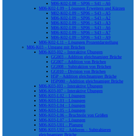
M06-K02-L08 – SP06 – S41 – A6
M06-K02-L09 – Lösungen Erweitern und Kürzen
M02-K02-L09 – SP06 – S43 – A5
M06-K02-L09 – SP06 – S43 – A2
M06-K02-L09 – SP06 – S43 – A3
M06-K02-L09 – SP06 – S43 – A6
M06-K02-L09 – SP06 – S43 – A7
M06-K02-L09 – SP06 – S43 – A9
M06-K02-L11 – Lösungen Prozentdarstellung
M06-K03 – Umgang mit Brüchen
M06-K03-I02 – Interaktive Übungen
GG003 – Addition gleichnamiger Brüche
GG007 – Addition von Brüchen
GG008 – Subtraktion von Brüchen
GG010 – Division von Brüchen
H5P – Addition gleichnamiger Brüche
H5P080 – Addition gleichnamiger Brüche
M06-K03-I03 – Interaktive Übungen
M06-K03-I07 – Interaktive Übungen
M06-K03-L02 – Lösungen
M06-K03-L03 – Lösungen
M06-K03-L04 – Lösungen
M06-K03-L05 – Lösungen
M06-K03-L06 – Bruchteile von Größen
M06-K03-L07 – Lösungen
M06-K03-U01 – Planung
M06-K03-U02 – Addieren – Subtrahieren
gleichnamiger Brüche