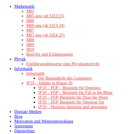
Zum
Mathematik
Inhalt
M05
springen
M05-neu (ab SJ22/23)
M06
M06-neu (ab SJ23-24)
M07
M07-neu (ab SJ24-25)
M08
M09
M10
Begriffe und Erläuterungen
Physik
Einführungshinweise zum Physikunterricht
Informatik
Informatik
Die Bestandteile des Computers
IF10 – Inhalte in Klasse 10
IF10 – H5P – Beispiele für Dominos
IF10 – H5P – Beispiele für Fill in the Blanc
IF10 – H5P-Beispiele für Drag the Word
IF10 – H5P-Beispiele für Question Set
IF10 – Hotspots benutzen und anwenden
Digitale Medien
Blog
Motivation und Weiterentwicklung
Impressum
Datenschutz