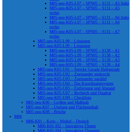
M05-neu-K05-L07 – SPN05 – S131 – A5 links
M05-neu-K05-L07 – SPN05 – S131 – A5
rechts
M05-neu-K05-L07 – SPN05 – S131 – A6 links
M05-neu-K05-L07 – SPN05 – S131 – A6
rechts
M05-neu-K05-L07 – SPN05 – S131 – A7
rechts
M05-neu-K05-L08 – Lösungen
M05-neu-K05-L09 – Lösungen
M05-neu-K05-L09 – SPN05 – S138 – A1
M05-neu-K05-L09 – SPN05 – S138 – A2
M05-neu-K05-L09 – SPN05 – S138 – A3
M05-neu-K05-L09 – SPN05 – S138 – A4
M05-neu-K05-U01 – Strecke Gerade Halbgerade
M05-neu-K05-U02 – Zueinander senkrecht
M05-neu-K05-U03 – Zueinander parallel
M05-neu-K05-U04 – Das Koordinatensystem
M05-neu-K05-U05 – Entfernung und Abstand
M05-neu-K05-U07 – Rechteck und Quadrat
M05-neu-K05-U09 – Checkliste
M05-neu-K06 – Größen und Maßstab
M05-neu-K07 – Umfang und Flächeninhalt
M05-neu-K08 – Brüche
M06
M06-K01 – Kreis – Winkel – Dreieck
M06-K01-I02 – Interaktive Übung
M06-K01-I04 – Interaktive Übungen