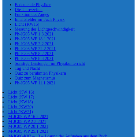
Bedeutende Physiker
Die Jahreszeiten
Funktion des Auges
Inhaltsfelder im Fach Physik
Licht (KW15)
Messung der Lichtgeschwindigkeit
Ph-JG05 WP 1.3.2021
Ph-JG05 WP 18.1.2021
Ph-JG05 WP 2.2.2021
Ph-JG05 WP 22.2.2021
Ph-JG05 WP 8.2.2021
Ph-JG05 WP 8.3.2021
Sonstige Leistungen im Physikunterricht
Tag und Nacht
Quiz zu berühmten Physikern
Quiz zum Magnetismus
Ph-JG05 WP 11.1.2021
Licht (KW 16)
Licht (KW 17)
Licht (KW18)
Licht (KW20)
Licht (KW21)
M-JG05 WP 16.2.2021
M-JG05 WP 2.3.2021
M-JG05 WP 20.1.2021
M-JG05 WP 25.1.2021
M-JG06-K02 – 13 – Lösung der Aufgaben aus dem Buch