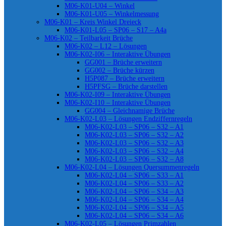
M06-K01-U04 – Winkel
M06-K01-U05 – Winkelmessung
M06-K01 – Kreis Winkel Dreieck
M06-K01-L05 – SP06 – S17 – A4a
M06-K02 – Teilbarkeit Brüche
M06-K02 – L12 – Lösungen
M06-K02-I06 – Interaktive Übungen
GG001 – Brüche erweitern
GG002 – Brüche kürzen
H5P087 – Brüche erweitern
H5PFSG – Brüche darstellen
M06-K02-I09 – Interaktive Übungen
M06-K02-I10 – Interaktive Übungen
GG004 – Gleichnamige Brüche
M06-K02-L03 – Lösungen Endziffernregeln
M06-K02-L03 – SP06 – S32 – A1
M06-K02-L03 – SP06 – S32 – A2
M06-K02-L03 – SP06 – S32 – A3
M06-K02-L03 – SP06 – S32 – A4
M06-K02-L03 – SP06 – S32 – A8
M06-K02-L04 – Lösungen Quersummenregeln
M06-K02-L04 – SP06 – S33 – A1
M06-K02-L04 – SP06 – S33 – A2
M06-K02-L04 – SP06 – S34 – A3
M06-K02-L04 – SP06 – S34 – A4
M06-K02-L04 – SP06 – S34 – A5
M06-K02-L04 – SP06 – S34 – A6
M06-K02-L05 – Lösungen Primzahlen