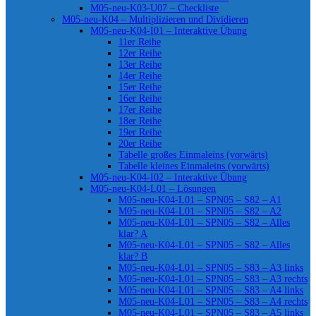
M05-neu-K03-U07 – Checkliste
M05-neu-K04 – Multiplizieren und Dividieren
M05-neu-K04-I01 – Interaktive Übung
11er Reihe
12er Reihe
13er Reihe
14er Reihe
15er Reihe
16er Reihe
17er Reihe
18er Reihe
19er Reihe
20er Reihe
Tabelle großes Einmaleins (vorwärts)
Tabelle kleines Einmaleins (vorwärts)
M05-neu-K04-I02 – Interaktive Übung
M05-neu-K04-L01 – Lösungen
M05-neu-K04-L01 – SPN05 – S82 – A1
M05-neu-K04-L01 – SPN05 – S82 – A2
M05-neu-K04-L01 – SPN05 – S82 – Alles
klar? A
M05-neu-K04-L01 – SPN05 – S82 – Alles
klar? B
M05-neu-K04-L01 – SPN05 – S83 – A3 links
M05-neu-K04-L01 – SPN05 – S83 – A3 rechts
M05-neu-K04-L01 – SPN05 – S83 – A4 links
M05-neu-K04-L01 – SPN05 – S83 – A4 rechts
M05-neu-K04-L01 – SPN05 – S83 – A5 links