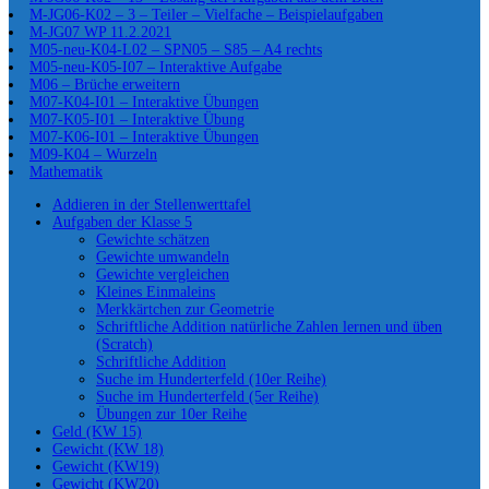
M-JG06-K02 – 3 – Teiler – Vielfache – Beispielaufgaben
M-JG07 WP 11.2.2021
M05-neu-K04-L02 – SPN05 – S85 – A4 rechts
M05-neu-K05-I07 – Interaktive Aufgabe
M06 – Brüche erweitern
M07-K04-I01 – Interaktive Übungen
M07-K05-I01 – Interaktive Übung
M07-K06-I01 – Interaktive Übungen
M09-K04 – Wurzeln
Mathematik
Addieren in der Stellenwerttafel
Aufgaben der Klasse 5
Gewichte schätzen
Gewichte umwandeln
Gewichte vergleichen
Kleines Einmaleins
Merkkärtchen zur Geometrie
Schriftliche Addition natürliche Zahlen lernen und üben
(Scratch)
Schriftliche Addition
Suche im Hunderterfeld (10er Reihe)
Suche im Hunderterfeld (5er Reihe)
Übungen zur 10er Reihe
Geld (KW 15)
Gewicht (KW 18)
Gewicht (KW19)
Gewicht (KW20)