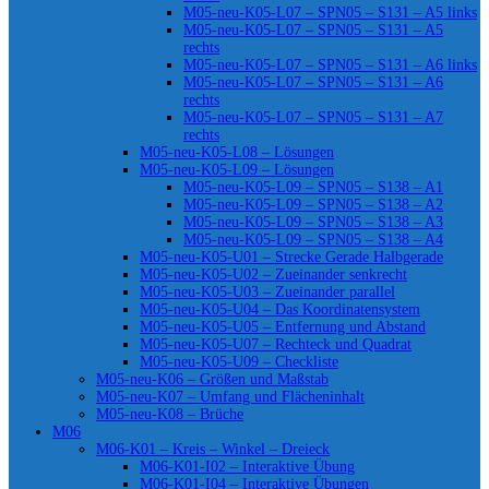
M05-neu-K05-L07 – SPN05 – S131 – A5 links
M05-neu-K05-L07 – SPN05 – S131 – A5
rechts
M05-neu-K05-L07 – SPN05 – S131 – A6 links
M05-neu-K05-L07 – SPN05 – S131 – A6
rechts
M05-neu-K05-L07 – SPN05 – S131 – A7
rechts
M05-neu-K05-L08 – Lösungen
M05-neu-K05-L09 – Lösungen
M05-neu-K05-L09 – SPN05 – S138 – A1
M05-neu-K05-L09 – SPN05 – S138 – A2
M05-neu-K05-L09 – SPN05 – S138 – A3
M05-neu-K05-L09 – SPN05 – S138 – A4
M05-neu-K05-U01 – Strecke Gerade Halbgerade
M05-neu-K05-U02 – Zueinander senkrecht
M05-neu-K05-U03 – Zueinander parallel
M05-neu-K05-U04 – Das Koordinatensystem
M05-neu-K05-U05 – Entfernung und Abstand
M05-neu-K05-U07 – Rechteck und Quadrat
M05-neu-K05-U09 – Checkliste
M05-neu-K06 – Größen und Maßstab
M05-neu-K07 – Umfang und Flächeninhalt
M05-neu-K08 – Brüche
M06
M06-K01 – Kreis – Winkel – Dreieck
M06-K01-I02 – Interaktive Übung
M06-K01-I04 – Interaktive Übungen