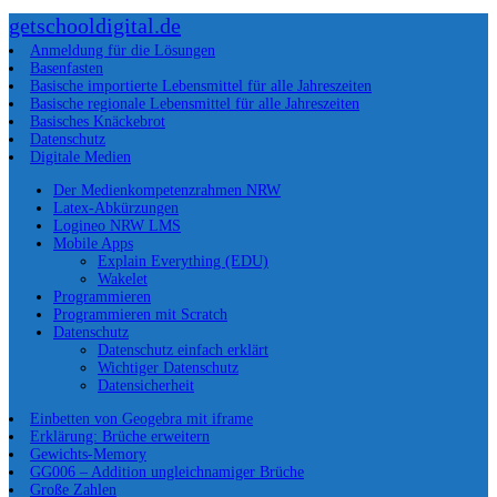
getschooldigital.de
Anmeldung für die Lösungen
Basenfasten
Basische importierte Lebensmittel für alle Jahreszeiten
Basische regionale Lebensmittel für alle Jahreszeiten
Basisches Knäckebrot
Datenschutz
Digitale Medien
Der Medienkompetenzrahmen NRW
Latex-Abkürzungen
Logineo NRW LMS
Mobile Apps
Explain Everything (EDU)
Wakelet
Programmieren
Programmieren mit Scratch
Datenschutz
Datenschutz einfach erklärt
Wichtiger Datenschutz
Datensicherheit
Einbetten von Geogebra mit iframe
Erklärung: Brüche erweitern
Gewichts-Memory
GG006 – Addition ungleichnamiger Brüche
Große Zahlen