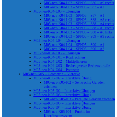
M05-neu-K04-L02 – SPN05 – S86 – A9 rechts
M05-neu-K04-L03 – SPN05 – S87 – A2
M05-neu-K04-L03 – Lösungen
M05-neu-K04-L03 – SPN05 – S87 – A1
M05-neu-K04-L03 – SPN05 – S88 – A3 rechts
M05-neu-K04-L03 – SPN05 – S88 – A4 rechts
M05-neu-K04-L03 – SPN05 – S88 – A5 rechts
M05-neu-K04-L03 – SPN05 – S88 – A6 links
M05-neu-K04-L03 – SPN05 – S89 – A9 rechts
M05-neu-K04-L04 – Lösungen
M05-neu-K04-L04 – SPN05 – S90 – A1
M05-neu-K04-L04 – SPN05 – S90 – A2
M05-neu-K04-L05 – Lösungen
M05-neu-K04-U01 – Kopfrechnen
M05-neu-K04-U02 – Multiplizieren
M05-neu-K04-U03 – Rechengesetze Rechenvorteile
M05-neu-K04-U04 – Potenzen
M05-neu-K05 – Geometrie – Vierecke
M05-neu-K05-I02 – Interaktive Übung
M05-neu-K05-I02 – Senkrechte Geraden
zeichnen
M05-neu-K05-I02 – Interaktive Übungen
M05-neu-K05-I03 – Interaktive Übung
M05-neu-K05-I03 – Parallele Geraden zeichnen
M05-neu-K05-I03 – Interaktive Übungen
M05-neu-K05-I04 – Interaktive Übung
M05-neu-K05-I04 – Punkte im
Koordinatensystem