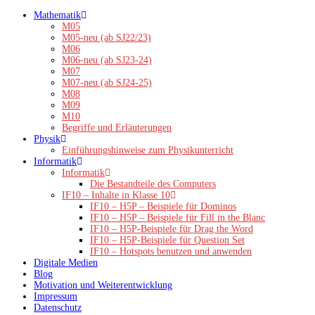
Zum
Mathematik
Inhalt
M05
springen
M05-neu (ab SJ22/23)
M06
M06-neu (ab SJ23-24)
M07
M07-neu (ab SJ24-25)
M08
M09
M10
Begriffe und Erläuterungen
Physik
Einführungshinweise zum Physikunterricht
Informatik
Informatik
Die Bestandteile des Computers
IF10 – Inhalte in Klasse 10
IF10 – H5P – Beispiele für Dominos
IF10 – H5P – Beispiele für Fill in the Blanc
IF10 – H5P-Beispiele für Drag the Word
IF10 – H5P-Beispiele für Question Set
IF10 – Hotspots benutzen und anwenden
Digitale Medien
Blog
Motivation und Weiterentwicklung
Impressum
Datenschutz