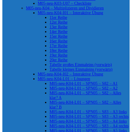
M05-neu-K03-U07 – Checkliste
M05-neu-K04 – Multiplizieren und Dividieren
M05-neu-K04-I01 – Interaktive Übung
11er Reihe
12er Reihe
13er Reihe
14er Reihe
15er Reihe
16er Reihe
17er Reihe
18er Reihe
19er Reihe
20er Reihe
Tabelle großes Einmaleins (vorwärts)
Tabelle kleines Einmaleins (vorwärts)
M05-neu-K04-I02 – Interaktive Übung
M05-neu-K04-L01 – Lösungen
M05-neu-K04-L01 – SPN05 – S82 – A1
M05-neu-K04-L01 – SPN05 – S82 – A2
M05-neu-K04-L01 – SPN05 – S82 – Alles
klar? A
M05-neu-K04-L01 – SPN05 – S82 – Alles
klar? B
M05-neu-K04-L01 – SPN05 – S83 – A3 links
M05-neu-K04-L01 – SPN05 – S83 – A3 rechts
M05-neu-K04-L01 – SPN05 – S83 – A4 links
M05-neu-K04-L01 – SPN05 – S83 – A4 rechts
M05-neu-K04-L01 – SPN05 – S83 – A5 links