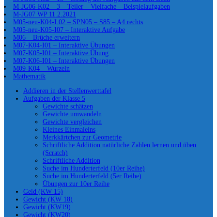
M-JG06-K02 – 3 – Teiler – Vielfache – Beispielaufgaben
M-JG07 WP 11.2.2021
M05-neu-K04-L02 – SPN05 – S85 – A4 rechts
M05-neu-K05-I07 – Interaktive Aufgabe
M06 – Brüche erweitern
M07-K04-I01 – Interaktive Übungen
M07-K05-I01 – Interaktive Übung
M07-K06-I01 – Interaktive Übungen
M09-K04 – Wurzeln
Mathematik
Addieren in der Stellenwerttafel
Aufgaben der Klasse 5
Gewichte schätzen
Gewichte umwandeln
Gewichte vergleichen
Kleines Einmaleins
Merkkärtchen zur Geometrie
Schriftliche Addition natürliche Zahlen lernen und üben
(Scratch)
Schriftliche Addition
Suche im Hunderterfeld (10er Reihe)
Suche im Hunderterfeld (5er Reihe)
Übungen zur 10er Reihe
Geld (KW 15)
Gewicht (KW 18)
Gewicht (KW19)
Gewicht (KW20)