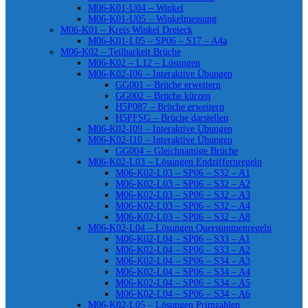
M06-K01-U04 – Winkel
M06-K01-U05 – Winkelmessung
M06-K01 – Kreis Winkel Dreieck
M06-K01-L05 – SP06 – S17 – A4a
M06-K02 – Teilbarkeit Brüche
M06-K02 – L12 – Lösungen
M06-K02-I06 – Interaktive Übungen
GG001 – Brüche erweitern
GG002 – Brüche kürzen
H5P087 – Brüche erweitern
H5PFSG – Brüche darstellen
M06-K02-I09 – Interaktive Übungen
M06-K02-I10 – Interaktive Übungen
GG004 – Gleichnamige Brüche
M06-K02-L03 – Lösungen Endziffernregeln
M06-K02-L03 – SP06 – S32 – A1
M06-K02-L03 – SP06 – S32 – A2
M06-K02-L03 – SP06 – S32 – A3
M06-K02-L03 – SP06 – S32 – A4
M06-K02-L03 – SP06 – S32 – A8
M06-K02-L04 – Lösungen Quersummenregeln
M06-K02-L04 – SP06 – S33 – A1
M06-K02-L04 – SP06 – S33 – A2
M06-K02-L04 – SP06 – S34 – A3
M06-K02-L04 – SP06 – S34 – A4
M06-K02-L04 – SP06 – S34 – A5
M06-K02-L04 – SP06 – S34 – A6
M06-K02-L05 – Lösungen Primzahlen