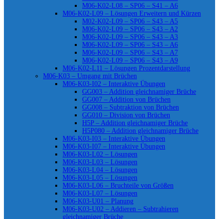
M06-K02-L08 – SP06 – S41 – A6
M06-K02-L09 – Lösungen Erweitern und Kürzen
M02-K02-L09 – SP06 – S43 – A5
M06-K02-L09 – SP06 – S43 – A2
M06-K02-L09 – SP06 – S43 – A3
M06-K02-L09 – SP06 – S43 – A6
M06-K02-L09 – SP06 – S43 – A7
M06-K02-L09 – SP06 – S43 – A9
M06-K02-L11 – Lösungen Prozentdarstellung
M06-K03 – Umgang mit Brüchen
M06-K03-I02 – Interaktive Übungen
GG003 – Addition gleichnamiger Brüche
GG007 – Addition von Brüchen
GG008 – Subtraktion von Brüchen
GG010 – Division von Brüchen
H5P – Addition gleichnamiger Brüche
H5P080 – Addition gleichnamiger Brüche
M06-K03-I03 – Interaktive Übungen
M06-K03-I07 – Interaktive Übungen
M06-K03-L02 – Lösungen
M06-K03-L03 – Lösungen
M06-K03-L04 – Lösungen
M06-K03-L05 – Lösungen
M06-K03-L06 – Bruchteile von Größen
M06-K03-L07 – Lösungen
M06-K03-U01 – Planung
M06-K03-U02 – Addieren – Subtrahieren
gleichnamiger Brüche