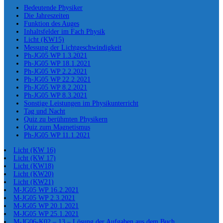
Bedeutende Physiker
Die Jahreszeiten
Funktion des Auges
Inhaltsfelder im Fach Physik
Licht (KW15)
Messung der Lichtgeschwindigkeit
Ph-JG05 WP 1.3.2021
Ph-JG05 WP 18.1.2021
Ph-JG05 WP 2.2.2021
Ph-JG05 WP 22.2.2021
Ph-JG05 WP 8.2.2021
Ph-JG05 WP 8.3.2021
Sonstige Leistungen im Physikunterricht
Tag und Nacht
Quiz zu berühmten Physikern
Quiz zum Magnetismus
Ph-JG05 WP 11.1.2021
Licht (KW 16)
Licht (KW 17)
Licht (KW18)
Licht (KW20)
Licht (KW21)
M-JG05 WP 16.2.2021
M-JG05 WP 2.3.2021
M-JG05 WP 20.1.2021
M-JG05 WP 25.1.2021
M-JG06-K02 – 13 – Lösung der Aufgaben aus dem Buch