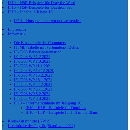
IF10 – H5P-Beispiele für Drag the Word
IF10 – H5P-Beispiele für Question Set
IF10 – Inhalte in Klasse 10
IF10 – Hotspots benutzen und anwenden
Impressum
Informatik
Die Bestandteile des Computers
HTML-Tabelle mit verbundenen Zellen
IF-JG08 Beispielpräsentation
IF-JG08 WP 1.2.2021
IF-JG08 WP 1.3.2021
IF-JG08 WP 11.1.2021
IF-JG08 WP 14.12.2020
IF-JG08 WP 15.2.2021
IF-JG08 WP 18.1.2021
IF-JG08 WP 22.2.2021
IF-JG08 WP 25.1.2021
IF-JG08 WP 8.2.2021
IF-JG08 WP 8.3.2021
IF10 – Informatikinhalte im Jahrgang 10
IF10 – H5P – Beispiele für Dominos
IF10 – H5P – Beispiele für Fill in the Blanc
Kreis-Ausschnitte (KW19)
Lerninhalte der Physik (Stand von 2022)