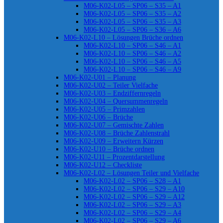
M06-K02-L05 – SP06 – S35 – A1
M06-K02-L05 – SP06 – S35 – A2
M06-K02-L05 – SP06 – S35 – A3
M06-K02-L05 – SP06 – S36 – A6
M06-K02-L10 – Lösungen Brüche ordnen
M06-K02-L10 – SP06 – S46 – A1
M06-K02-L10 – SP06 – S46 – A2
M06-K02-L10 – SP06 – S46 – A5
M06-K02-L10 – SP06 – S46 – A9
M06-K02-U01 – Planung
M06-K02-U02 – Teiler Vielfache
M06-K02-U03 – Endziffernregeln
M06-K02-U04 – Quersummenregeln
M06-K02-U05 – Primzahlen
M06-K02-U06 – Brüche
M06-K02-U07 – Gemischte Zahlen
M06-K02-U08 – Brüche Zahlenstrahl
M06-K02-U09 – Erweitern Kürzen
M06-K02-U10 – Brüche ordnen
M06-K02-U11 – Prozentdarstellung
M06-K02-U12 – Checkliste
M06-K02-L02 – Lösungen Teiler und Vielfache
M06-K02-L02 – SP06 – S28 – A1
M06-K02-L02 – SP06 – S29 – A10
M06-K02-L02 – SP06 – S29 – A12
M06-K02-L02 – SP06 – S29 – A3
M06-K02-L02 – SP06 – S29 – A4
M06-K02-L02 – SP06 – S29 – A6