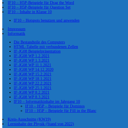
IF10 – H5P-Beispiele für Drag the Word
IF10 – H5P-Beispiele für Question Set
IF10 – Inhalte in Klasse 10
IF10 – Hotspots benutzen und anwenden
Impressum
Informatik
Die Bestandteile des Computers
HTML-Tabelle mit verbundenen Zellen
IF-JG08 Beispielpräsentation
IF-JG08 WP 1.2.2021
IF-JG08 WP 1.3.2021
IF-JG08 WP 11.1.2021
IF-JG08 WP 14.12.2020
IF-JG08 WP 15.2.2021
IF-JG08 WP 18.1.2021
IF-JG08 WP 22.2.2021
IF-JG08 WP 25.1.2021
IF-JG08 WP 8.2.2021
IF-JG08 WP 8.3.2021
IF10 – Informatikinhalte im Jahrgang 10
IF10 – H5P – Beispiele für Dominos
IF10 – H5P – Beispiele für Fill in the Blanc
Kreis-Ausschnitte (KW19)
Lerninhalte der Physik (Stand von 2022)