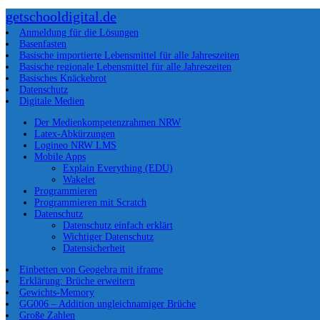
getschooldigital.de
Anmeldung für die Lösungen
Basenfasten
Basische importierte Lebensmittel für alle Jahreszeiten
Basische regionale Lebensmittel für alle Jahreszeiten
Basisches Knäckebrot
Datenschutz
Digitale Medien
Der Medienkompetenzrahmen NRW
Latex-Abkürzungen
Logineo NRW LMS
Mobile Apps
Explain Everything (EDU)
Wakelet
Programmieren
Programmieren mit Scratch
Datenschutz
Datenschutz einfach erklärt
Wichtiger Datenschutz
Datensicherheit
Einbetten von Geogebra mit iframe
Erklärung: Brüche erweitern
Gewichts-Memory
GG006 – Addition ungleichnamiger Brüche
Große Zahlen