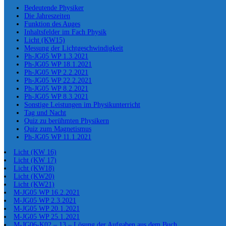
Bedeutende Physiker
Die Jahreszeiten
Funktion des Auges
Inhaltsfelder im Fach Physik
Licht (KW15)
Messung der Lichtgeschwindigkeit
Ph-JG05 WP 1.3.2021
Ph-JG05 WP 18.1.2021
Ph-JG05 WP 2.2.2021
Ph-JG05 WP 22.2.2021
Ph-JG05 WP 8.2.2021
Ph-JG05 WP 8.3.2021
Sonstige Leistungen im Physikunterricht
Tag und Nacht
Quiz zu berühmten Physikern
Quiz zum Magnetismus
Ph-JG05 WP 11.1.2021
Licht (KW 16)
Licht (KW 17)
Licht (KW18)
Licht (KW20)
Licht (KW21)
M-JG05 WP 16.2.2021
M-JG05 WP 2.3.2021
M-JG05 WP 20.1.2021
M-JG05 WP 25.1.2021
M-JG06-K02 – 13 – Lösung der Aufgaben aus dem Buch