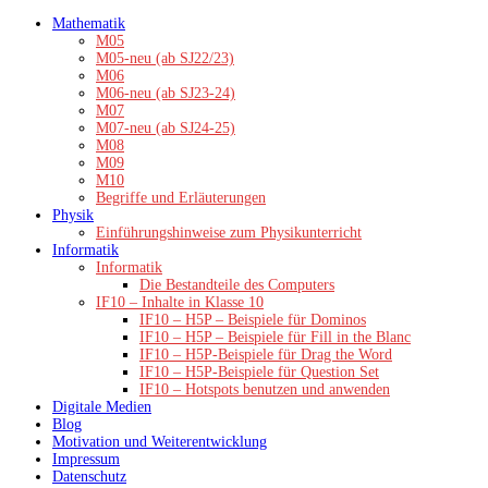
Zum
Mathematik
Inhalt
M05
springen
M05-neu (ab SJ22/23)
M06
M06-neu (ab SJ23-24)
M07
M07-neu (ab SJ24-25)
M08
M09
M10
Begriffe und Erläuterungen
Physik
Einführungshinweise zum Physikunterricht
Informatik
Informatik
Die Bestandteile des Computers
IF10 – Inhalte in Klasse 10
IF10 – H5P – Beispiele für Dominos
IF10 – H5P – Beispiele für Fill in the Blanc
IF10 – H5P-Beispiele für Drag the Word
IF10 – H5P-Beispiele für Question Set
IF10 – Hotspots benutzen und anwenden
Digitale Medien
Blog
Motivation und Weiterentwicklung
Impressum
Datenschutz