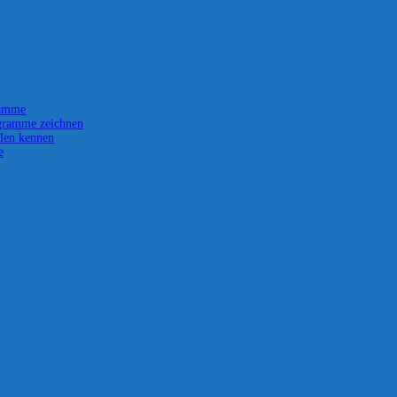
ramme
gramme zeichnen
len kennen
e