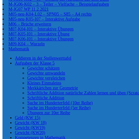
M-JG06-K02 – 3 – Teiler – Vielfache – Beispielaufgaben
M-JG07 WP 11.2.2021
M05-neu-K04-L02 – SPN05 – S85 – A4 rechts
M05-neu-K05-I07 – Interaktive Aufgabe
M06 – Brüche erweitern
M07-K04-I01 – Interaktive Übungen
M07-K05-I01 – Interaktive Übung
M07-K06-I01 – Interaktive Übungen
M09-K04 – Wurzeln
Mathematik
Addieren in der Stellenwerttafel
Aufgaben der Klasse 5
Gewichte schätzen
Gewichte umwandeln
Gewichte vergleichen
Kleines Einmaleins
Merkkärtchen zur Geometrie
Schriftliche Addition natürliche Zahlen lernen und üben (Scrat
Schriftliche Addition
Suche im Hunderterfeld (10er Reihe)
Suche im Hunderterfeld (5er Reihe)
Übungen zur 10er Reihe
Geld (KW 15)
Gewicht (KW 18)
Gewicht (KW19)
Gewicht (KW20)
Kompetenzen in Mathematik