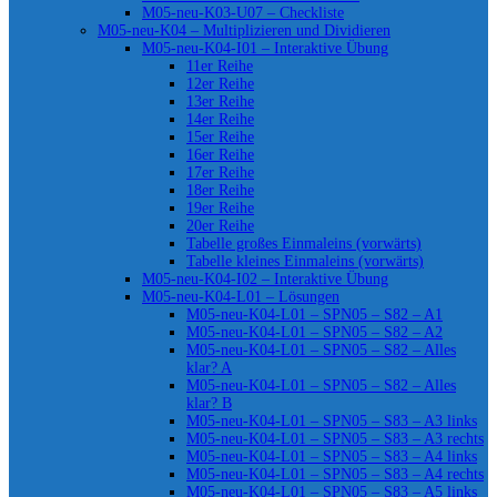
M05-neu-K03-U07 – Checkliste
M05-neu-K04 – Multiplizieren und Dividieren
M05-neu-K04-I01 – Interaktive Übung
11er Reihe
12er Reihe
13er Reihe
14er Reihe
15er Reihe
16er Reihe
17er Reihe
18er Reihe
19er Reihe
20er Reihe
Tabelle großes Einmaleins (vorwärts)
Tabelle kleines Einmaleins (vorwärts)
M05-neu-K04-I02 – Interaktive Übung
M05-neu-K04-L01 – Lösungen
M05-neu-K04-L01 – SPN05 – S82 – A1
M05-neu-K04-L01 – SPN05 – S82 – A2
M05-neu-K04-L01 – SPN05 – S82 – Alles
klar? A
M05-neu-K04-L01 – SPN05 – S82 – Alles
klar? B
M05-neu-K04-L01 – SPN05 – S83 – A3 links
M05-neu-K04-L01 – SPN05 – S83 – A3 rechts
M05-neu-K04-L01 – SPN05 – S83 – A4 links
M05-neu-K04-L01 – SPN05 – S83 – A4 rechts
M05-neu-K04-L01 – SPN05 – S83 – A5 links