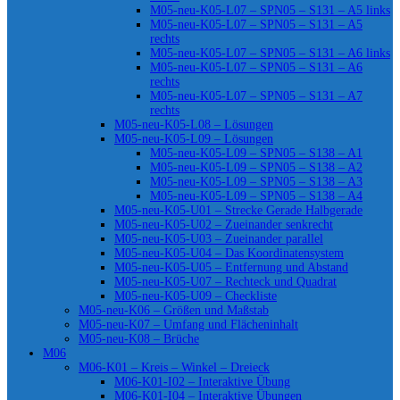
M05-neu-K05-L07 – SPN05 – S131 – A5 links
M05-neu-K05-L07 – SPN05 – S131 – A5
rechts
M05-neu-K05-L07 – SPN05 – S131 – A6 links
M05-neu-K05-L07 – SPN05 – S131 – A6
rechts
M05-neu-K05-L07 – SPN05 – S131 – A7
rechts
M05-neu-K05-L08 – Lösungen
M05-neu-K05-L09 – Lösungen
M05-neu-K05-L09 – SPN05 – S138 – A1
M05-neu-K05-L09 – SPN05 – S138 – A2
M05-neu-K05-L09 – SPN05 – S138 – A3
M05-neu-K05-L09 – SPN05 – S138 – A4
M05-neu-K05-U01 – Strecke Gerade Halbgerade
M05-neu-K05-U02 – Zueinander senkrecht
M05-neu-K05-U03 – Zueinander parallel
M05-neu-K05-U04 – Das Koordinatensystem
M05-neu-K05-U05 – Entfernung und Abstand
M05-neu-K05-U07 – Rechteck und Quadrat
M05-neu-K05-U09 – Checkliste
M05-neu-K06 – Größen und Maßstab
M05-neu-K07 – Umfang und Flächeninhalt
M05-neu-K08 – Brüche
M06
M06-K01 – Kreis – Winkel – Dreieck
M06-K01-I02 – Interaktive Übung
M06-K01-I04 – Interaktive Übungen