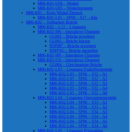
M06-K01-U04 – Winkel
M06-K01-U05 – Winkelmessung
M06-K01 – Kreis Winkel Dreieck
M06-K01-L05 – SP06 – S17 – A4a
M06-K02 – Teilbarkeit Brüche
M06-K02 – L12 – Lösungen
M06-K02-I06 – Interaktive Übungen
GG001 – Brüche erweitern
GG002 – Brüche kürzen
H5P087 – Brüche erweitern
H5PFSG – Brüche darstellen
M06-K02-I09 – Interaktive Übungen
M06-K02-I10 – Interaktive Übungen
GG004 – Gleichnamige Brüche
M06-K02-L03 – Lösungen Endziffernregeln
M06-K02-L03 – SP06 – S32 – A1
M06-K02-L03 – SP06 – S32 – A2
M06-K02-L03 – SP06 – S32 – A3
M06-K02-L03 – SP06 – S32 – A4
M06-K02-L03 – SP06 – S32 – A8
M06-K02-L04 – Lösungen Quersummenregeln
M06-K02-L04 – SP06 – S33 – A1
M06-K02-L04 – SP06 – S33 – A2
M06-K02-L04 – SP06 – S34 – A3
M06-K02-L04 – SP06 – S34 – A4
M06-K02-L04 – SP06 – S34 – A5
M06-K02-L04 – SP06 – S34 – A6
M06-K02-L05 – Lösungen Primzahlen