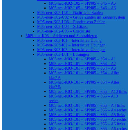
M05-neu-K02-L05 – SPN05 – S46 – A5
M05-neu-K02-L05 – SPN05 – S46 – A6
M05-neu-K02-U01 – Natürliche Zahlen
M05-neu-K02-U02 – Große Zahlen im Zehnersystem
M05-neu-K02-U03 – Runden von Zahlen
M05-neu-K02-U04 – Schätzen
M05-neu-K02-U05 – Checkliste
M05-neu-K03 – Addieren und Subtrahieren
M05-neu-K03-I01 – Interaktive Übung
M05-neu-K03-I02 – Interaktive Übungen
M05-neu-K03-I03 – Interaktive Übungen
M05-neu-K03-L01 – Lösungen
M05-neu-K03-L01 – SPN05 – S54 – A1
M05-neu-K03-L01 – SPN05 – S54 – A2
M05-neu-K03-L01 – SPN05 – S54 – A3
M05-neu-K03-L01 – SPN05 – S54 – Alles
klar? A
M05-neu-K03-L01 – SPN05 – S54 – Alles
klar? B
M05-neu-K03-L01 – SPN05 – S55 – A10 links
M05-neu-K03-L01 – SPN05 – S55 – A10
rechts
M05-neu-K03-L01 – SPN05 – S55 – A4 links
M05-neu-K03-L01 – SPN05 – S55 – A4 rechts
M05-neu-K03-L01 – SPN05 – S55 – A5 links
M05-neu-K03-L01 – SPN05 – S55 – A5 rechts
M05-neu-K03-L01 – SPN05 – S55 – A6 links
M05-neu-K03-L01 – SPN05 – S55 – A6 rechts