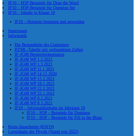
IF10 – H5P-Beispiele für Drag the Word
IF10 – H5P-Beispiele für Question Set
IF10 – Inhalte in Klasse 10
IF10 – Hotspots benutzen und anwenden
Impressum
Informatik
Die Bestandteile des Computers
HTML-Tabelle mit verbundenen Zellen
IF-JG08 Beispielpräsentation
IF-JG08 WP 1.2.2021
IF-JG08 WP 1.3.2021
IF-JG08 WP 11.1.2021
IF-JG08 WP 14.12.2020
IF-JG08 WP 15.2.2021
IF-JG08 WP 18.1.2021
IF-JG08 WP 22.2.2021
IF-JG08 WP 25.1.2021
IF-JG08 WP 8.2.2021
IF-JG08 WP 8.3.2021
IF10 – Informatikinhalte im Jahrgang 10
IF10 – H5P – Beispiele für Dominos
IF10 – H5P – Beispiele für Fill in the Blanc
Kreis-Ausschnitte (KW19)
Lerninhalte der Physik (Stand von 2022)