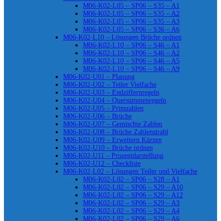
M06-K02-L05 – SP06 – S35 – A1
M06-K02-L05 – SP06 – S35 – A2
M06-K02-L05 – SP06 – S35 – A3
M06-K02-L05 – SP06 – S36 – A6
M06-K02-L10 – Lösungen Brüche ordnen
M06-K02-L10 – SP06 – S46 – A1
M06-K02-L10 – SP06 – S46 – A2
M06-K02-L10 – SP06 – S46 – A5
M06-K02-L10 – SP06 – S46 – A9
M06-K02-U01 – Planung
M06-K02-U02 – Teiler Vielfache
M06-K02-U03 – Endziffernregeln
M06-K02-U04 – Quersummenregeln
M06-K02-U05 – Primzahlen
M06-K02-U06 – Brüche
M06-K02-U07 – Gemischte Zahlen
M06-K02-U08 – Brüche Zahlenstrahl
M06-K02-U09 – Erweitern Kürzen
M06-K02-U10 – Brüche ordnen
M06-K02-U11 – Prozentdarstellung
M06-K02-U12 – Checkliste
M06-K02-L02 – Lösungen Teiler und Vielfache
M06-K02-L02 – SP06 – S28 – A1
M06-K02-L02 – SP06 – S29 – A10
M06-K02-L02 – SP06 – S29 – A12
M06-K02-L02 – SP06 – S29 – A3
M06-K02-L02 – SP06 – S29 – A4
M06-K02-L02 – SP06 – S29 – A6