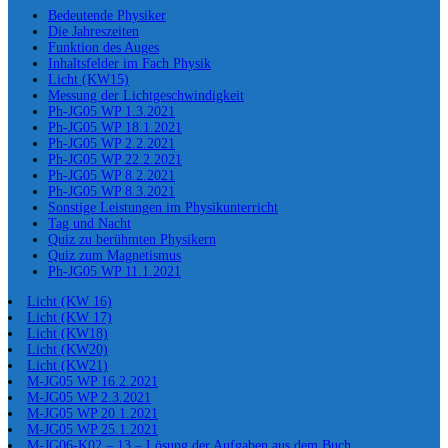
Bedeutende Physiker
Die Jahreszeiten
Funktion des Auges
Inhaltsfelder im Fach Physik
Licht (KW15)
Messung der Lichtgeschwindigkeit
Ph-JG05 WP 1.3.2021
Ph-JG05 WP 18.1.2021
Ph-JG05 WP 2.2.2021
Ph-JG05 WP 22.2.2021
Ph-JG05 WP 8.2.2021
Ph-JG05 WP 8.3.2021
Sonstige Leistungen im Physikunterricht
Tag und Nacht
Quiz zu berühmten Physikern
Quiz zum Magnetismus
Ph-JG05 WP 11.1.2021
Licht (KW 16)
Licht (KW 17)
Licht (KW18)
Licht (KW20)
Licht (KW21)
M-JG05 WP 16.2.2021
M-JG05 WP 2.3.2021
M-JG05 WP 20.1.2021
M-JG05 WP 25.1.2021
M-JG06-K02 – 13 – Lösung der Aufgaben aus dem Buch