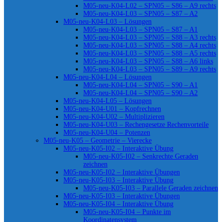
M05-neu-K04-L02 – SPN05 – S86 – A9 rechts
M05-neu-K04-L03 – SPN05 – S87 – A2
M05-neu-K04-L03 – Lösungen
M05-neu-K04-L03 – SPN05 – S87 – A1
M05-neu-K04-L03 – SPN05 – S88 – A3 rechts
M05-neu-K04-L03 – SPN05 – S88 – A4 rechts
M05-neu-K04-L03 – SPN05 – S88 – A5 rechts
M05-neu-K04-L03 – SPN05 – S88 – A6 links
M05-neu-K04-L03 – SPN05 – S89 – A9 rechts
M05-neu-K04-L04 – Lösungen
M05-neu-K04-L04 – SPN05 – S90 – A1
M05-neu-K04-L04 – SPN05 – S90 – A2
M05-neu-K04-L05 – Lösungen
M05-neu-K04-U01 – Kopfrechnen
M05-neu-K04-U02 – Multiplizieren
M05-neu-K04-U03 – Rechengesetze Rechenvorteile
M05-neu-K04-U04 – Potenzen
M05-neu-K05 – Geometrie – Vierecke
M05-neu-K05-I02 – Interaktive Übung
M05-neu-K05-I02 – Senkrechte Geraden
zeichnen
M05-neu-K05-I02 – Interaktive Übungen
M05-neu-K05-I03 – Interaktive Übung
M05-neu-K05-I03 – Parallele Geraden zeichnen
M05-neu-K05-I03 – Interaktive Übungen
M05-neu-K05-I04 – Interaktive Übung
M05-neu-K05-I04 – Punkte im
Koordinatensystem