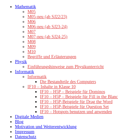
Zum
Mathematik
Inhalt
M05
springen
M05-neu (ab SJ22/23)
M06
M06-neu (ab SJ23-24)
M07
M07-neu (ab SJ24-25)
M08
M09
M10
Begriffe und Erläuterungen
Physik
Einführungshinweise zum Physikunterricht
Informatik
Informatik
Die Bestandteile des Computers
IF10 – Inhalte in Klasse 10
IF10 – H5P – Beispiele für Dominos
IF10 – H5P – Beispiele für Fill in the Blanc
IF10 – H5P-Beispiele für Drag the Word
IF10 – H5P-Beispiele für Question Set
IF10 – Hotspots benutzen und anwenden
Digitale Medien
Blog
Motivation und Weiterentwicklung
Impressum
Datenschutz