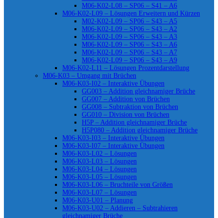
M06-K02-L08 – SP06 – S41 – A6
M06-K02-L09 – Lösungen Erweitern und Kürzen
M02-K02-L09 – SP06 – S43 – A5
M06-K02-L09 – SP06 – S43 – A2
M06-K02-L09 – SP06 – S43 – A3
M06-K02-L09 – SP06 – S43 – A6
M06-K02-L09 – SP06 – S43 – A7
M06-K02-L09 – SP06 – S43 – A9
M06-K02-L11 – Lösungen Prozentdarstellung
M06-K03 – Umgang mit Brüchen
M06-K03-I02 – Interaktive Übungen
GG003 – Addition gleichnamiger Brüche
GG007 – Addition von Brüchen
GG008 – Subtraktion von Brüchen
GG010 – Division von Brüchen
H5P – Addition gleichnamiger Brüche
H5P080 – Addition gleichnamiger Brüche
M06-K03-I03 – Interaktive Übungen
M06-K03-I07 – Interaktive Übungen
M06-K03-L02 – Lösungen
M06-K03-L03 – Lösungen
M06-K03-L04 – Lösungen
M06-K03-L05 – Lösungen
M06-K03-L06 – Bruchteile von Größen
M06-K03-L07 – Lösungen
M06-K03-U01 – Planung
M06-K03-U02 – Addieren – Subtrahieren
gleichnamiger Brüche