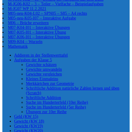
M-JG06-K02 – 3 – Teiler – Vielfache – Beispielaufgaben
M-JG07 WP 11.2.2021
M05-neu-K04-L02 – SPN05 – S85 – A4 rechts
M05-neu-K05-I07 – Interaktive Aufgabe
M06 – Brüche erweitern
M07-K04-I01 – Interaktive Übungen
M07-K05-I01 – Interaktive Übung
M07-K06-I01 – Interaktive Übungen
M09-K04 – Wurzeln
Mathematik
Addieren in der Stellenwerttafel
Aufgaben der Klasse 5
Gewichte schätzen
Gewichte umwandeln
Gewichte vergleichen
Kleines Einmaleins
Merkkärtchen zur Geometrie
Schriftliche Addition natürliche Zahlen lernen und üben
(Scratch)
Schriftliche Addition
Suche im Hunderterfeld (10er Reihe)
Suche im Hunderterfeld (5er Reihe)
Übungen zur 10er Reihe
Geld (KW 15)
Gewicht (KW 18)
Gewicht (KW19)
Gewicht (KW20)