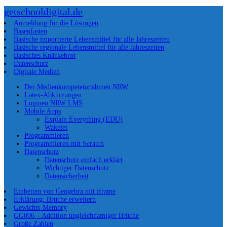
getschooldigital.de
Anmeldung für die Lösungen
Basenfasten
Basische importierte Lebensmittel für alle Jahreszeiten
Basische regionale Lebensmittel für alle Jahreszeiten
Basisches Knäckebrot
Datenschutz
Digitale Medien
Der Medienkompetenzrahmen NRW
Latex-Abkürzungen
Logineo NRW LMS
Mobile Apps
Explain Everything (EDU)
Wakelet
Programmieren
Programmieren mit Scratch
Datenschutz
Datenschutz einfach erklärt
Wichtiger Datenschutz
Datensicherheit
Einbetten von Geogebra mit iframe
Erklärung: Brüche erweitern
Gewichts-Memory
GG006 – Addition ungleichnamiger Brüche
Große Zahlen