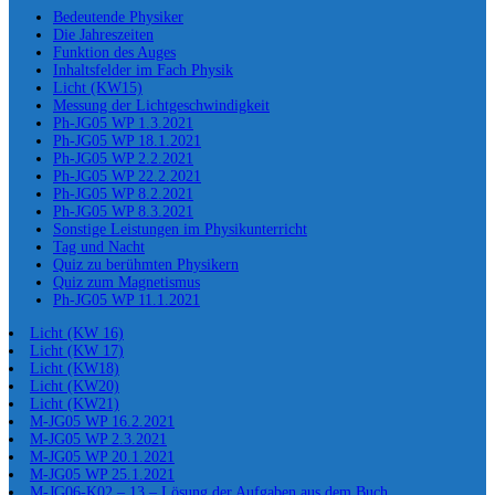
Bedeutende Physiker
Die Jahreszeiten
Funktion des Auges
Inhaltsfelder im Fach Physik
Licht (KW15)
Messung der Lichtgeschwindigkeit
Ph-JG05 WP 1.3.2021
Ph-JG05 WP 18.1.2021
Ph-JG05 WP 2.2.2021
Ph-JG05 WP 22.2.2021
Ph-JG05 WP 8.2.2021
Ph-JG05 WP 8.3.2021
Sonstige Leistungen im Physikunterricht
Tag und Nacht
Quiz zu berühmten Physikern
Quiz zum Magnetismus
Ph-JG05 WP 11.1.2021
Licht (KW 16)
Licht (KW 17)
Licht (KW18)
Licht (KW20)
Licht (KW21)
M-JG05 WP 16.2.2021
M-JG05 WP 2.3.2021
M-JG05 WP 20.1.2021
M-JG05 WP 25.1.2021
M-JG06-K02 – 13 – Lösung der Aufgaben aus dem Buch