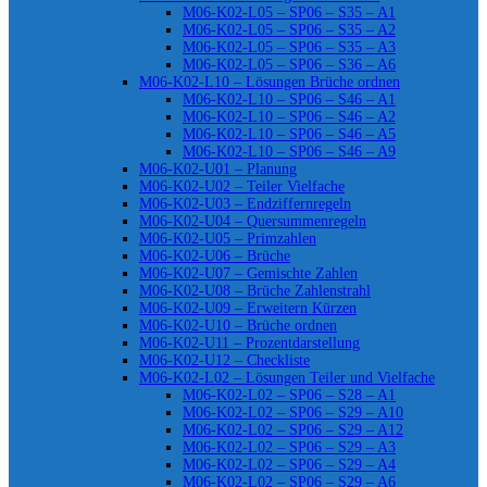
M06-K02-L05 – SP06 – S35 – A1
M06-K02-L05 – SP06 – S35 – A2
M06-K02-L05 – SP06 – S35 – A3
M06-K02-L05 – SP06 – S36 – A6
M06-K02-L10 – Lösungen Brüche ordnen
M06-K02-L10 – SP06 – S46 – A1
M06-K02-L10 – SP06 – S46 – A2
M06-K02-L10 – SP06 – S46 – A5
M06-K02-L10 – SP06 – S46 – A9
M06-K02-U01 – Planung
M06-K02-U02 – Teiler Vielfache
M06-K02-U03 – Endziffernregeln
M06-K02-U04 – Quersummenregeln
M06-K02-U05 – Primzahlen
M06-K02-U06 – Brüche
M06-K02-U07 – Gemischte Zahlen
M06-K02-U08 – Brüche Zahlenstrahl
M06-K02-U09 – Erweitern Kürzen
M06-K02-U10 – Brüche ordnen
M06-K02-U11 – Prozentdarstellung
M06-K02-U12 – Checkliste
M06-K02-L02 – Lösungen Teiler und Vielfache
M06-K02-L02 – SP06 – S28 – A1
M06-K02-L02 – SP06 – S29 – A10
M06-K02-L02 – SP06 – S29 – A12
M06-K02-L02 – SP06 – S29 – A3
M06-K02-L02 – SP06 – S29 – A4
M06-K02-L02 – SP06 – S29 – A6