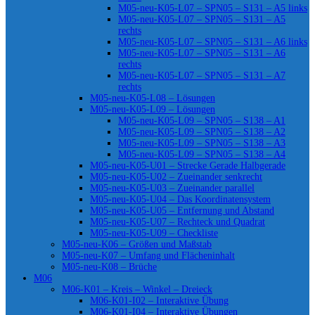
M05-neu-K05-L07 – SPN05 – S131 – A5 links
M05-neu-K05-L07 – SPN05 – S131 – A5
rechts
M05-neu-K05-L07 – SPN05 – S131 – A6 links
M05-neu-K05-L07 – SPN05 – S131 – A6
rechts
M05-neu-K05-L07 – SPN05 – S131 – A7
rechts
M05-neu-K05-L08 – Lösungen
M05-neu-K05-L09 – Lösungen
M05-neu-K05-L09 – SPN05 – S138 – A1
M05-neu-K05-L09 – SPN05 – S138 – A2
M05-neu-K05-L09 – SPN05 – S138 – A3
M05-neu-K05-L09 – SPN05 – S138 – A4
M05-neu-K05-U01 – Strecke Gerade Halbgerade
M05-neu-K05-U02 – Zueinander senkrecht
M05-neu-K05-U03 – Zueinander parallel
M05-neu-K05-U04 – Das Koordinatensystem
M05-neu-K05-U05 – Entfernung und Abstand
M05-neu-K05-U07 – Rechteck und Quadrat
M05-neu-K05-U09 – Checkliste
M05-neu-K06 – Größen und Maßstab
M05-neu-K07 – Umfang und Flächeninhalt
M05-neu-K08 – Brüche
M06
M06-K01 – Kreis – Winkel – Dreieck
M06-K01-I02 – Interaktive Übung
M06-K01-I04 – Interaktive Übungen