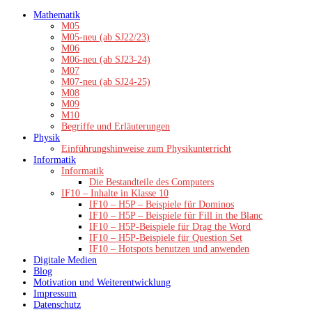
Zum
Mathematik
Inhalt
M05
springen
M05-neu (ab SJ22/23)
M06
M06-neu (ab SJ23-24)
M07
M07-neu (ab SJ24-25)
M08
M09
M10
Begriffe und Erläuterungen
Physik
Einführungshinweise zum Physikunterricht
Informatik
Informatik
Die Bestandteile des Computers
IF10 – Inhalte in Klasse 10
IF10 – H5P – Beispiele für Dominos
IF10 – H5P – Beispiele für Fill in the Blanc
IF10 – H5P-Beispiele für Drag the Word
IF10 – H5P-Beispiele für Question Set
IF10 – Hotspots benutzen und anwenden
Digitale Medien
Blog
Motivation und Weiterentwicklung
Impressum
Datenschutz