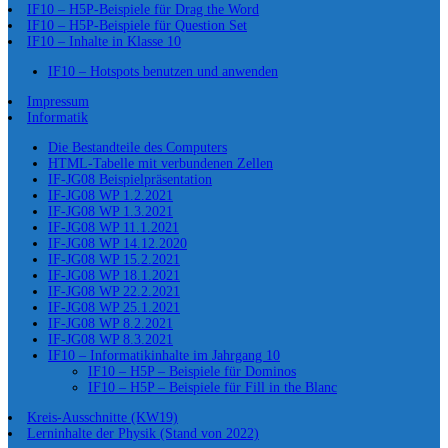
IF10 – H5P-Beispiele für Drag the Word
IF10 – H5P-Beispiele für Question Set
IF10 – Inhalte in Klasse 10
IF10 – Hotspots benutzen und anwenden
Impressum
Informatik
Die Bestandteile des Computers
HTML-Tabelle mit verbundenen Zellen
IF-JG08 Beispielpräsentation
IF-JG08 WP 1.2.2021
IF-JG08 WP 1.3.2021
IF-JG08 WP 11.1.2021
IF-JG08 WP 14.12.2020
IF-JG08 WP 15.2.2021
IF-JG08 WP 18.1.2021
IF-JG08 WP 22.2.2021
IF-JG08 WP 25.1.2021
IF-JG08 WP 8.2.2021
IF-JG08 WP 8.3.2021
IF10 – Informatikinhalte im Jahrgang 10
IF10 – H5P – Beispiele für Dominos
IF10 – H5P – Beispiele für Fill in the Blanc
Kreis-Ausschnitte (KW19)
Lerninhalte der Physik (Stand von 2022)