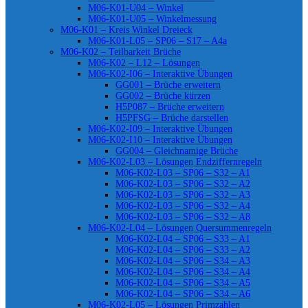
M06-K01-U04 – Winkel
M06-K01-U05 – Winkelmessung
M06-K01 – Kreis Winkel Dreieck
M06-K01-L05 – SP06 – S17 – A4a
M06-K02 – Teilbarkeit Brüche
M06-K02 – L12 – Lösungen
M06-K02-I06 – Interaktive Übungen
GG001 – Brüche erweitern
GG002 – Brüche kürzen
H5P087 – Brüche erweitern
H5PFSG – Brüche darstellen
M06-K02-I09 – Interaktive Übungen
M06-K02-I10 – Interaktive Übungen
GG004 – Gleichnamige Brüche
M06-K02-L03 – Lösungen Endziffernregeln
M06-K02-L03 – SP06 – S32 – A1
M06-K02-L03 – SP06 – S32 – A2
M06-K02-L03 – SP06 – S32 – A3
M06-K02-L03 – SP06 – S32 – A4
M06-K02-L03 – SP06 – S32 – A8
M06-K02-L04 – Lösungen Quersummenregeln
M06-K02-L04 – SP06 – S33 – A1
M06-K02-L04 – SP06 – S33 – A2
M06-K02-L04 – SP06 – S34 – A3
M06-K02-L04 – SP06 – S34 – A4
M06-K02-L04 – SP06 – S34 – A5
M06-K02-L04 – SP06 – S34 – A6
M06-K02-L05 – Lösungen Primzahlen