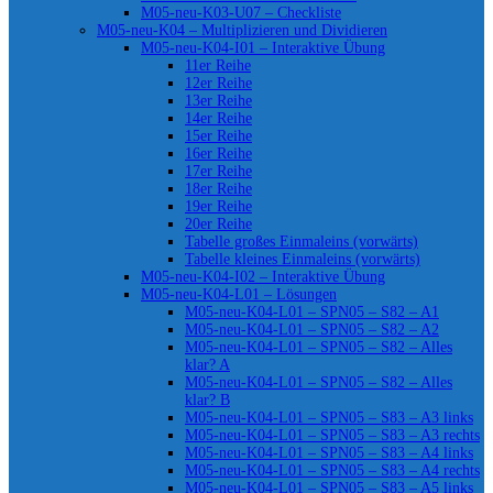
M05-neu-K03-U07 – Checkliste
M05-neu-K04 – Multiplizieren und Dividieren
M05-neu-K04-I01 – Interaktive Übung
11er Reihe
12er Reihe
13er Reihe
14er Reihe
15er Reihe
16er Reihe
17er Reihe
18er Reihe
19er Reihe
20er Reihe
Tabelle großes Einmaleins (vorwärts)
Tabelle kleines Einmaleins (vorwärts)
M05-neu-K04-I02 – Interaktive Übung
M05-neu-K04-L01 – Lösungen
M05-neu-K04-L01 – SPN05 – S82 – A1
M05-neu-K04-L01 – SPN05 – S82 – A2
M05-neu-K04-L01 – SPN05 – S82 – Alles
klar? A
M05-neu-K04-L01 – SPN05 – S82 – Alles
klar? B
M05-neu-K04-L01 – SPN05 – S83 – A3 links
M05-neu-K04-L01 – SPN05 – S83 – A3 rechts
M05-neu-K04-L01 – SPN05 – S83 – A4 links
M05-neu-K04-L01 – SPN05 – S83 – A4 rechts
M05-neu-K04-L01 – SPN05 – S83 – A5 links