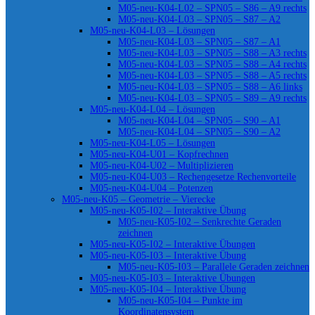
M05-neu-K04-L02 – SPN05 – S86 – A9 rechts
M05-neu-K04-L03 – SPN05 – S87 – A2
M05-neu-K04-L03 – Lösungen
M05-neu-K04-L03 – SPN05 – S87 – A1
M05-neu-K04-L03 – SPN05 – S88 – A3 rechts
M05-neu-K04-L03 – SPN05 – S88 – A4 rechts
M05-neu-K04-L03 – SPN05 – S88 – A5 rechts
M05-neu-K04-L03 – SPN05 – S88 – A6 links
M05-neu-K04-L03 – SPN05 – S89 – A9 rechts
M05-neu-K04-L04 – Lösungen
M05-neu-K04-L04 – SPN05 – S90 – A1
M05-neu-K04-L04 – SPN05 – S90 – A2
M05-neu-K04-L05 – Lösungen
M05-neu-K04-U01 – Kopfrechnen
M05-neu-K04-U02 – Multiplizieren
M05-neu-K04-U03 – Rechengesetze Rechenvorteile
M05-neu-K04-U04 – Potenzen
M05-neu-K05 – Geometrie – Vierecke
M05-neu-K05-I02 – Interaktive Übung
M05-neu-K05-I02 – Senkrechte Geraden
zeichnen
M05-neu-K05-I02 – Interaktive Übungen
M05-neu-K05-I03 – Interaktive Übung
M05-neu-K05-I03 – Parallele Geraden zeichnen
M05-neu-K05-I03 – Interaktive Übungen
M05-neu-K05-I04 – Interaktive Übung
M05-neu-K05-I04 – Punkte im
Koordinatensystem