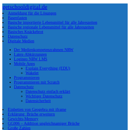
getschooldigital.de
Anmeldung für die Lösungen
Basenfasten
Basische importierte Lebensmittel für alle Jahreszeiten
Basische regionale Lebensmittel für alle Jahreszeiten
Basisches Knäckebrot
Datenschutz
Digitale Medien
Der Medienkompetenzrahmen NRW
Latex-Abkürzungen
Logineo NRW LMS
Mobile Apps
Explain Everything (EDU)
Wakelet
Programmieren
Programmieren mit Scratch
Datenschutz
Datenschutz einfach erklärt
Wichtiger Datenschutz
Datensicherheit
Einbetten von Geogebra mit iframe
Erklärung: Brüche erweitern
Gewichts-Memory
GG006 – Addition ungleichnamiger Brüche
Große Zahlen