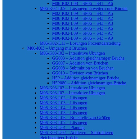
M06-K02-L08 – SP06 – S41 – A6
M06-K02-L09 – Lösungen Erweitern und Kürzen
M02-K02-L09 – SP06 – S43 – A5
M06-K02-L09 – SP06 – S43 – A2
M06-K02-L09 – SP06 – S43 – A3
M06-K02-L09 – SP06 – S43 – A6
M06-K02-L09 – SP06 – S43 – A7
M06-K02-L09 – SP06 – S43 – A9
M06-K02-L11 – Lösungen Prozentdarstellung
M06-K03 – Umgang mit Brüchen
M06-K03-I02 – Interaktive Übungen
GG003 – Addition gleichnamiger Brüche
GG007 – Addition von Brüchen
GG008 – Subtraktion von Brüchen
GG010 – Division von Brüchen
H5P – Addition gleichnamiger Brüche
H5P080 – Addition gleichnamiger Brüche
M06-K03-I03 – Interaktive Übungen
M06-K03-I07 – Interaktive Übungen
M06-K03-L02 – Lösungen
M06-K03-L03 – Lösungen
M06-K03-L04 – Lösungen
M06-K03-L05 – Lösungen
M06-K03-L06 – Bruchteile von Größen
M06-K03-L07 – Lösungen
M06-K03-U01 – Planung
M06-K03-U02 – Addieren – Subtrahieren
gleichnamiger Brüche