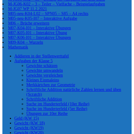
M-JG06-K02 – 3 – Teiler – Vielfache – Beispielaufgaben
M-JG07 WP 11.2.2021
M05-neu-K04-L02 – SPN05 – S85 – A4 rechts
M05-neu-K05-I07 – Interaktive Aufgabe
M06 – Brüche erweitern
M07-K04-I01 – Interaktive Übungen
M07-K05-I01 – Interaktive Übung
M07-K06-I01 – Interaktive Übungen
M09-K04 – Wurzeln
Mathematik
Addieren in der Stellenwerttafel
Aufgaben der Klasse 5
Gewichte schätzen
Gewichte umwandeln
Gewichte vergleichen
Kleines Einmaleins
Merkkärtchen zur Geometrie
Schriftliche Addition natürliche Zahlen lernen und üben
(Scratch)
Schriftliche Addition
Suche im Hunderterfeld (10er Reihe)
Suche im Hunderterfeld (5er Reihe)
Übungen zur 10er Reihe
Geld (KW 15)
Gewicht (KW 18)
Gewicht (KW19)
Gewicht (KW20)