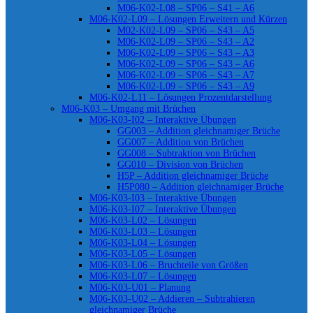
M06-K02-L08 – SP06 – S41 – A6
M06-K02-L09 – Lösungen Erweitern und Kürzen
M02-K02-L09 – SP06 – S43 – A5
M06-K02-L09 – SP06 – S43 – A2
M06-K02-L09 – SP06 – S43 – A3
M06-K02-L09 – SP06 – S43 – A6
M06-K02-L09 – SP06 – S43 – A7
M06-K02-L09 – SP06 – S43 – A9
M06-K02-L11 – Lösungen Prozentdarstellung
M06-K03 – Umgang mit Brüchen
M06-K03-I02 – Interaktive Übungen
GG003 – Addition gleichnamiger Brüche
GG007 – Addition von Brüchen
GG008 – Subtraktion von Brüchen
GG010 – Division von Brüchen
H5P – Addition gleichnamiger Brüche
H5P080 – Addition gleichnamiger Brüche
M06-K03-I03 – Interaktive Übungen
M06-K03-I07 – Interaktive Übungen
M06-K03-L02 – Lösungen
M06-K03-L03 – Lösungen
M06-K03-L04 – Lösungen
M06-K03-L05 – Lösungen
M06-K03-L06 – Bruchteile von Größen
M06-K03-L07 – Lösungen
M06-K03-U01 – Planung
M06-K03-U02 – Addieren – Subtrahieren
gleichnamiger Brüche