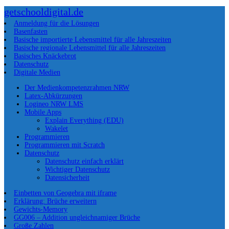
getschooldigital.de
Anmeldung für die Lösungen
Basenfasten
Basische importierte Lebensmittel für alle Jahreszeiten
Basische regionale Lebensmittel für alle Jahreszeiten
Basisches Knäckebrot
Datenschutz
Digitale Medien
Der Medienkompetenzrahmen NRW
Latex-Abkürzungen
Logineo NRW LMS
Mobile Apps
Explain Everything (EDU)
Wakelet
Programmieren
Programmieren mit Scratch
Datenschutz
Datenschutz einfach erklärt
Wichtiger Datenschutz
Datensicherheit
Einbetten von Geogebra mit iframe
Erklärung: Brüche erweitern
Gewichts-Memory
GG006 – Addition ungleichnamiger Brüche
Große Zahlen