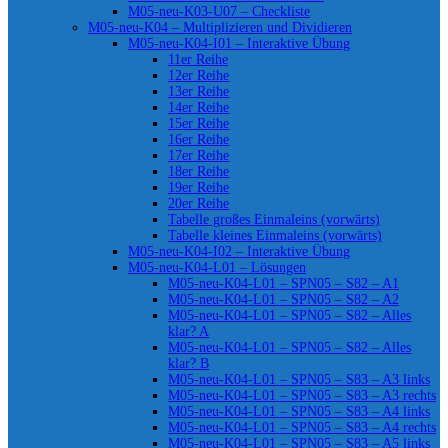
M05-neu-K03-U07 – Checkliste
M05-neu-K04 – Multiplizieren und Dividieren
M05-neu-K04-I01 – Interaktive Übung
11er Reihe
12er Reihe
13er Reihe
14er Reihe
15er Reihe
16er Reihe
17er Reihe
18er Reihe
19er Reihe
20er Reihe
Tabelle großes Einmaleins (vorwärts)
Tabelle kleines Einmaleins (vorwärts)
M05-neu-K04-I02 – Interaktive Übung
M05-neu-K04-L01 – Lösungen
M05-neu-K04-L01 – SPN05 – S82 – A1
M05-neu-K04-L01 – SPN05 – S82 – A2
M05-neu-K04-L01 – SPN05 – S82 – Alles
klar? A
M05-neu-K04-L01 – SPN05 – S82 – Alles
klar? B
M05-neu-K04-L01 – SPN05 – S83 – A3 links
M05-neu-K04-L01 – SPN05 – S83 – A3 rechts
M05-neu-K04-L01 – SPN05 – S83 – A4 links
M05-neu-K04-L01 – SPN05 – S83 – A4 rechts
M05-neu-K04-L01 – SPN05 – S83 – A5 links