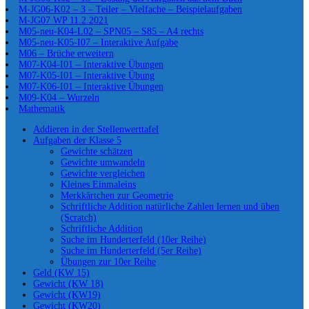
M-JG06-K02 – 3 – Teiler – Vielfache – Beispielaufgaben
M-JG07 WP 11.2.2021
M05-neu-K04-L02 – SPN05 – S85 – A4 rechts
M05-neu-K05-I07 – Interaktive Aufgabe
M06 – Brüche erweitern
M07-K04-I01 – Interaktive Übungen
M07-K05-I01 – Interaktive Übung
M07-K06-I01 – Interaktive Übungen
M09-K04 – Wurzeln
Mathematik
Addieren in der Stellenwerttafel
Aufgaben der Klasse 5
Gewichte schätzen
Gewichte umwandeln
Gewichte vergleichen
Kleines Einmaleins
Merkkärtchen zur Geometrie
Schriftliche Addition natürliche Zahlen lernen und üben
(Scratch)
Schriftliche Addition
Suche im Hunderterfeld (10er Reihe)
Suche im Hunderterfeld (5er Reihe)
Übungen zur 10er Reihe
Geld (KW 15)
Gewicht (KW 18)
Gewicht (KW19)
Gewicht (KW20)