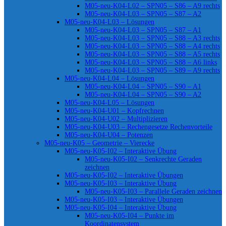
M05-neu-K04-L02 – SPN05 – S86 – A9 rechts
M05-neu-K04-L03 – SPN05 – S87 – A2
M05-neu-K04-L03 – Lösungen
M05-neu-K04-L03 – SPN05 – S87 – A1
M05-neu-K04-L03 – SPN05 – S88 – A3 rechts
M05-neu-K04-L03 – SPN05 – S88 – A4 rechts
M05-neu-K04-L03 – SPN05 – S88 – A5 rechts
M05-neu-K04-L03 – SPN05 – S88 – A6 links
M05-neu-K04-L03 – SPN05 – S89 – A9 rechts
M05-neu-K04-L04 – Lösungen
M05-neu-K04-L04 – SPN05 – S90 – A1
M05-neu-K04-L04 – SPN05 – S90 – A2
M05-neu-K04-L05 – Lösungen
M05-neu-K04-U01 – Kopfrechnen
M05-neu-K04-U02 – Multiplizieren
M05-neu-K04-U03 – Rechengesetze Rechenvorteile
M05-neu-K04-U04 – Potenzen
M05-neu-K05 – Geometrie – Vierecke
M05-neu-K05-I02 – Interaktive Übung
M05-neu-K05-I02 – Senkrechte Geraden
zeichnen
M05-neu-K05-I02 – Interaktive Übungen
M05-neu-K05-I03 – Interaktive Übung
M05-neu-K05-I03 – Parallele Geraden zeichnen
M05-neu-K05-I03 – Interaktive Übungen
M05-neu-K05-I04 – Interaktive Übung
M05-neu-K05-I04 – Punkte im
Koordinatensystem