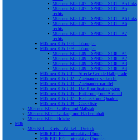
M05-neu-K05-L07 – SPN05 – S131 – A5 links
M05-neu-K05-L07 – SPN05 – S131 – A5
rechts
M05-neu-K05-L07 – SPN05 – S131 – A6 links
M05-neu-K05-L07 – SPN05 – S131 – A6
rechts
M05-neu-K05-L07 – SPN05 – S131 – A7
rechts
M05-neu-K05-L08 – Lösungen
M05-neu-K05-L09 – Lösungen
M05-neu-K05-L09 – SPN05 – S138 – A1
M05-neu-K05-L09 – SPN05 – S138 – A2
M05-neu-K05-L09 – SPN05 – S138 – A3
M05-neu-K05-L09 – SPN05 – S138 – A4
M05-neu-K05-U01 – Strecke Gerade Halbgerade
M05-neu-K05-U02 – Zueinander senkrecht
M05-neu-K05-U03 – Zueinander parallel
M05-neu-K05-U04 – Das Koordinatensystem
M05-neu-K05-U05 – Entfernung und Abstand
M05-neu-K05-U07 – Rechteck und Quadrat
M05-neu-K05-U09 – Checkliste
M05-neu-K06 – Größen und Maßstab
M05-neu-K07 – Umfang und Flächeninhalt
M05-neu-K08 – Brüche
M06
M06-K01 – Kreis – Winkel – Dreieck
M06-K01-I02 – Interaktive Übung
M06-K01-I04 – Interaktive Übungen