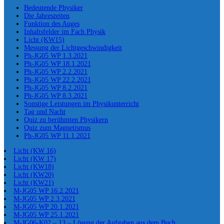
Bedeutende Physiker
Die Jahreszeiten
Funktion des Auges
Inhaltsfelder im Fach Physik
Licht (KW15)
Messung der Lichtgeschwindigkeit
Ph-JG05 WP 1.3.2021
Ph-JG05 WP 18.1.2021
Ph-JG05 WP 2.2.2021
Ph-JG05 WP 22.2.2021
Ph-JG05 WP 8.2.2021
Ph-JG05 WP 8.3.2021
Sonstige Leistungen im Physikunterricht
Tag und Nacht
Quiz zu berühmten Physikern
Quiz zum Magnetismus
Ph-JG05 WP 11.1.2021
Licht (KW 16)
Licht (KW 17)
Licht (KW18)
Licht (KW20)
Licht (KW21)
M-JG05 WP 16.2.2021
M-JG05 WP 2.3.2021
M-JG05 WP 20.1.2021
M-JG05 WP 25.1.2021
M-JG06-K02 – 13 – Lösung der Aufgaben aus dem Buch