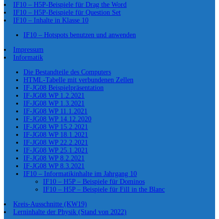
IF10 – H5P-Beispiele für Drag the Word
IF10 – H5P-Beispiele für Question Set
IF10 – Inhalte in Klasse 10
IF10 – Hotspots benutzen und anwenden
Impressum
Informatik
Die Bestandteile des Computers
HTML-Tabelle mit verbundenen Zellen
IF-JG08 Beispielpräsentation
IF-JG08 WP 1.2.2021
IF-JG08 WP 1.3.2021
IF-JG08 WP 11.1.2021
IF-JG08 WP 14.12.2020
IF-JG08 WP 15.2.2021
IF-JG08 WP 18.1.2021
IF-JG08 WP 22.2.2021
IF-JG08 WP 25.1.2021
IF-JG08 WP 8.2.2021
IF-JG08 WP 8.3.2021
IF10 – Informatikinhalte im Jahrgang 10
IF10 – H5P – Beispiele für Dominos
IF10 – H5P – Beispiele für Fill in the Blanc
Kreis-Ausschnitte (KW19)
Lerninhalte der Physik (Stand von 2022)