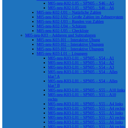
M05-neu-K02-L05 – SPN05 – S46 – A5
M05-neu-K02-L05 – SPN05 – S46 – A6
M05-neu-K02-U01 – Natürliche Zahlen
M05-neu-K02-U02 – Große Zahlen im Zehnersystem
M05-neu-K02-U03 – Runden von Zahlen
M05-neu-K02-U04 – Schätzen
M05-neu-K02-U05 – Checkliste
M05-neu-K03 – Addieren und Subtrahieren
M05-neu-K03-I01 – Interaktive Übung
M05-neu-K03-I02 – Interaktive Übungen
M05-neu-K03-I03 – Interaktive Übungen
M05-neu-K03-L01 – Lösungen
M05-neu-K03-L01 – SPN05 – S54 – A1
M05-neu-K03-L01 – SPN05 – S54 – A2
M05-neu-K03-L01 – SPN05 – S54 – A3
M05-neu-K03-L01 – SPN05 – S54 – Alles
klar? A
M05-neu-K03-L01 – SPN05 – S54 – Alles
klar? B
M05-neu-K03-L01 – SPN05 – S55 – A10 links
M05-neu-K03-L01 – SPN05 – S55 – A10
rechts
M05-neu-K03-L01 – SPN05 – S55 – A4 links
M05-neu-K03-L01 – SPN05 – S55 – A4 rechts
M05-neu-K03-L01 – SPN05 – S55 – A5 links
M05-neu-K03-L01 – SPN05 – S55 – A5 rechts
M05-neu-K03-L01 – SPN05 – S55 – A6 links
M05-neu-K03-L01 – SPN05 – S55 – A6 rechts