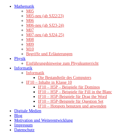
Zum
Mathematik
Inhalt
M05
springen
M05-neu (ab SJ22/23)
M06
M06-neu (ab SJ23-24)
M07
M07-neu (ab SJ24-25)
M08
M09
M10
Begriffe und Erläuterungen
Physik
Einführungshinweise zum Physikunterricht
Informatik
Informatik
Die Bestandteile des Computers
IF10 – Inhalte in Klasse 10
IF10 – H5P – Beispiele für Dominos
IF10 – H5P – Beispiele für Fill in the Blanc
IF10 – H5P-Beispiele für Drag the Word
IF10 – H5P-Beispiele für Question Set
IF10 – Hotspots benutzen und anwenden
Digitale Medien
Blog
Motivation und Weiterentwicklung
Impressum
Datenschutz