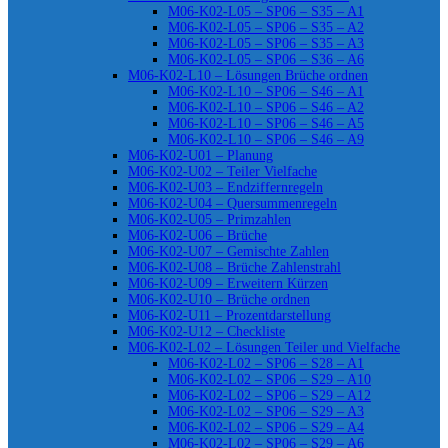
M06-K02-L05 – SP06 – S35 – A1
M06-K02-L05 – SP06 – S35 – A2
M06-K02-L05 – SP06 – S35 – A3
M06-K02-L05 – SP06 – S36 – A6
M06-K02-L10 – Lösungen Brüche ordnen
M06-K02-L10 – SP06 – S46 – A1
M06-K02-L10 – SP06 – S46 – A2
M06-K02-L10 – SP06 – S46 – A5
M06-K02-L10 – SP06 – S46 – A9
M06-K02-U01 – Planung
M06-K02-U02 – Teiler Vielfache
M06-K02-U03 – Endziffernregeln
M06-K02-U04 – Quersummenregeln
M06-K02-U05 – Primzahlen
M06-K02-U06 – Brüche
M06-K02-U07 – Gemischte Zahlen
M06-K02-U08 – Brüche Zahlenstrahl
M06-K02-U09 – Erweitern Kürzen
M06-K02-U10 – Brüche ordnen
M06-K02-U11 – Prozentdarstellung
M06-K02-U12 – Checkliste
M06-K02-L02 – Lösungen Teiler und Vielfache
M06-K02-L02 – SP06 – S28 – A1
M06-K02-L02 – SP06 – S29 – A10
M06-K02-L02 – SP06 – S29 – A12
M06-K02-L02 – SP06 – S29 – A3
M06-K02-L02 – SP06 – S29 – A4
M06-K02-L02 – SP06 – S29 – A6