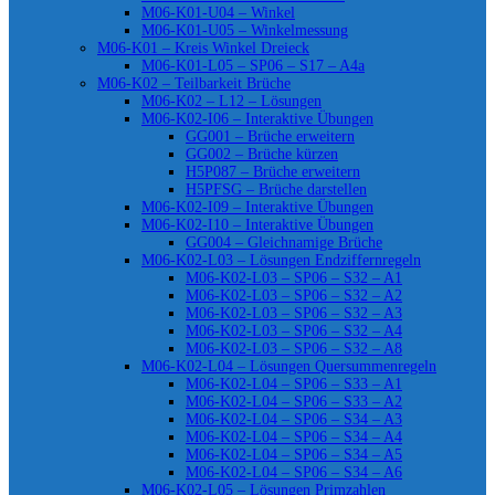
M06-K01-U04 – Winkel
M06-K01-U05 – Winkelmessung
M06-K01 – Kreis Winkel Dreieck
M06-K01-L05 – SP06 – S17 – A4a
M06-K02 – Teilbarkeit Brüche
M06-K02 – L12 – Lösungen
M06-K02-I06 – Interaktive Übungen
GG001 – Brüche erweitern
GG002 – Brüche kürzen
H5P087 – Brüche erweitern
H5PFSG – Brüche darstellen
M06-K02-I09 – Interaktive Übungen
M06-K02-I10 – Interaktive Übungen
GG004 – Gleichnamige Brüche
M06-K02-L03 – Lösungen Endziffernregeln
M06-K02-L03 – SP06 – S32 – A1
M06-K02-L03 – SP06 – S32 – A2
M06-K02-L03 – SP06 – S32 – A3
M06-K02-L03 – SP06 – S32 – A4
M06-K02-L03 – SP06 – S32 – A8
M06-K02-L04 – Lösungen Quersummenregeln
M06-K02-L04 – SP06 – S33 – A1
M06-K02-L04 – SP06 – S33 – A2
M06-K02-L04 – SP06 – S34 – A3
M06-K02-L04 – SP06 – S34 – A4
M06-K02-L04 – SP06 – S34 – A5
M06-K02-L04 – SP06 – S34 – A6
M06-K02-L05 – Lösungen Primzahlen