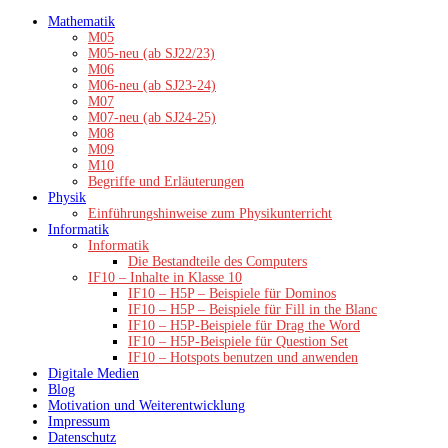
Zum
Mathematik
Inhalt
M05
springen
M05-neu (ab SJ22/23)
M06
M06-neu (ab SJ23-24)
M07
M07-neu (ab SJ24-25)
M08
M09
M10
Begriffe und Erläuterungen
Physik
Einführungshinweise zum Physikunterricht
Informatik
Informatik
Die Bestandteile des Computers
IF10 – Inhalte in Klasse 10
IF10 – H5P – Beispiele für Dominos
IF10 – H5P – Beispiele für Fill in the Blanc
IF10 – H5P-Beispiele für Drag the Word
IF10 – H5P-Beispiele für Question Set
IF10 – Hotspots benutzen und anwenden
Digitale Medien
Blog
Motivation und Weiterentwicklung
Impressum
Datenschutz