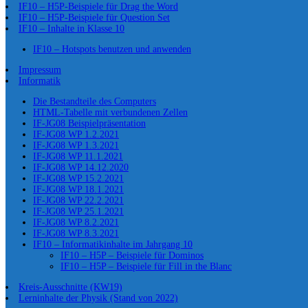
IF10 – H5P-Beispiele für Drag the Word
IF10 – H5P-Beispiele für Question Set
IF10 – Inhalte in Klasse 10
IF10 – Hotspots benutzen und anwenden
Impressum
Informatik
Die Bestandteile des Computers
HTML-Tabelle mit verbundenen Zellen
IF-JG08 Beispielpräsentation
IF-JG08 WP 1.2.2021
IF-JG08 WP 1.3.2021
IF-JG08 WP 11.1.2021
IF-JG08 WP 14.12.2020
IF-JG08 WP 15.2.2021
IF-JG08 WP 18.1.2021
IF-JG08 WP 22.2.2021
IF-JG08 WP 25.1.2021
IF-JG08 WP 8.2.2021
IF-JG08 WP 8.3.2021
IF10 – Informatikinhalte im Jahrgang 10
IF10 – H5P – Beispiele für Dominos
IF10 – H5P – Beispiele für Fill in the Blanc
Kreis-Ausschnitte (KW19)
Lerninhalte der Physik (Stand von 2022)