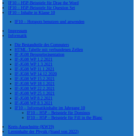
IF10 – H5P-Beispiele für Drag the Word
IF10 – H5P-Beispiele für Question Set
IF10 – Inhalte in Klasse 10
IF10 – Hotspots benutzen und anwenden
Impressum
Informatik
Die Bestandteile des Computers
HTML-Tabelle mit verbundenen Zellen
IF-JG08 Beispielpräsentation
IF-JG08 WP 1.2.2021
IF-JG08 WP 1.3.2021
IF-JG08 WP 11.1.2021
IF-JG08 WP 14.12.2020
IF-JG08 WP 15.2.2021
IF-JG08 WP 18.1.2021
IF-JG08 WP 22.2.2021
IF-JG08 WP 25.1.2021
IF-JG08 WP 8.2.2021
IF-JG08 WP 8.3.2021
IF10 – Informatikinhalte im Jahrgang 10
IF10 – H5P – Beispiele für Dominos
IF10 – H5P – Beispiele für Fill in the Blanc
Kreis-Ausschnitte (KW19)
Lerninhalte der Physik (Stand von 2022)