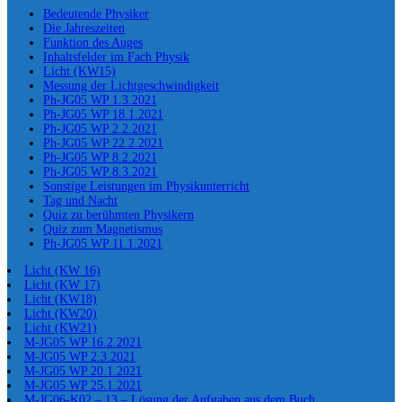
Bedeutende Physiker
Die Jahreszeiten
Funktion des Auges
Inhaltsfelder im Fach Physik
Licht (KW15)
Messung der Lichtgeschwindigkeit
Ph-JG05 WP 1.3.2021
Ph-JG05 WP 18.1.2021
Ph-JG05 WP 2.2.2021
Ph-JG05 WP 22.2.2021
Ph-JG05 WP 8.2.2021
Ph-JG05 WP 8.3.2021
Sonstige Leistungen im Physikunterricht
Tag und Nacht
Quiz zu berühmten Physikern
Quiz zum Magnetismus
Ph-JG05 WP 11.1.2021
Licht (KW 16)
Licht (KW 17)
Licht (KW18)
Licht (KW20)
Licht (KW21)
M-JG05 WP 16.2.2021
M-JG05 WP 2.3.2021
M-JG05 WP 20.1.2021
M-JG05 WP 25.1.2021
M-JG06-K02 – 13 – Lösung der Aufgaben aus dem Buch