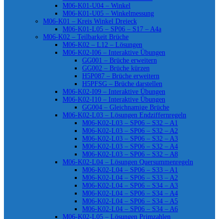
M06-K01-U04 – Winkel
M06-K01-U05 – Winkelmessung
M06-K01 – Kreis Winkel Dreieck
M06-K01-L05 – SP06 – S17 – A4a
M06-K02 – Teilbarkeit Brüche
M06-K02 – L12 – Lösungen
M06-K02-I06 – Interaktive Übungen
GG001 – Brüche erweitern
GG002 – Brüche kürzen
H5P087 – Brüche erweitern
H5PFSG – Brüche darstellen
M06-K02-I09 – Interaktive Übungen
M06-K02-I10 – Interaktive Übungen
GG004 – Gleichnamige Brüche
M06-K02-L03 – Lösungen Endziffernregeln
M06-K02-L03 – SP06 – S32 – A1
M06-K02-L03 – SP06 – S32 – A2
M06-K02-L03 – SP06 – S32 – A3
M06-K02-L03 – SP06 – S32 – A4
M06-K02-L03 – SP06 – S32 – A8
M06-K02-L04 – Lösungen Quersummenregeln
M06-K02-L04 – SP06 – S33 – A1
M06-K02-L04 – SP06 – S33 – A2
M06-K02-L04 – SP06 – S34 – A3
M06-K02-L04 – SP06 – S34 – A4
M06-K02-L04 – SP06 – S34 – A5
M06-K02-L04 – SP06 – S34 – A6
M06-K02-L05 – Lösungen Primzahlen