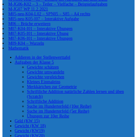
M-JG06-K02 – 3 – Teiler – Vielfache – Beispielaufgaben
M-JG07 WP 11.2.2021
M05-neu-K04-L02 – SPN05 – S85 – A4 rechts
M05-neu-K05-I07 – Interaktive Aufgabe
M06 – Brüche erweitern
M07-K04-I01 – Interaktive Übungen
M07-K05-I01 – Interaktive Übung
M07-K06-I01 – Interaktive Übungen
M09-K04 – Wurzeln
Mathematik
Addieren in der Stellenwerttafel
Aufgaben der Klasse 5
Gewichte schätzen
Gewichte umwandeln
Gewichte vergleichen
Kleines Einmaleins
Merkkärtchen zur Geometrie
Schriftliche Addition natürliche Zahlen lernen und üben
(Scratch)
Schriftliche Addition
Suche im Hunderterfeld (10er Reihe)
Suche im Hunderterfeld (5er Reihe)
Übungen zur 10er Reihe
Geld (KW 15)
Gewicht (KW 18)
Gewicht (KW19)
Gewicht (KW20)