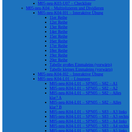
M05-neu-K03-U07 – Checkliste
M05-neu-K04 – Multiplizieren und Dividieren
M05-neu-K04-I01 – Interaktive Übung
11er Reihe
12er Reihe
13er Reihe
14er Reihe
15er Reihe
16er Reihe
17er Reihe
18er Reihe
19er Reihe
20er Reihe
Tabelle großes Einmaleins (vorwärts)
Tabelle kleines Einmaleins (vorwärts)
M05-neu-K04-I02 – Interaktive Übung
M05-neu-K04-L01 – Lösungen
M05-neu-K04-L01 – SPN05 – S82 – A1
M05-neu-K04-L01 – SPN05 – S82 – A2
M05-neu-K04-L01 – SPN05 – S82 – Alles
klar? A
M05-neu-K04-L01 – SPN05 – S82 – Alles
klar? B
M05-neu-K04-L01 – SPN05 – S83 – A3 links
M05-neu-K04-L01 – SPN05 – S83 – A3 rechts
M05-neu-K04-L01 – SPN05 – S83 – A4 links
M05-neu-K04-L01 – SPN05 – S83 – A4 rechts
M05-neu-K04-L01 – SPN05 – S83 – A5 links