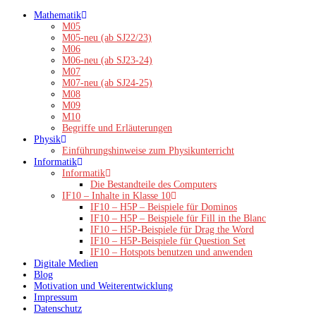
Zum
Mathematik
Inhalt
M05
springen
M05-neu (ab SJ22/23)
M06
M06-neu (ab SJ23-24)
M07
M07-neu (ab SJ24-25)
M08
M09
M10
Begriffe und Erläuterungen
Physik
Einführungshinweise zum Physikunterricht
Informatik
Informatik
Die Bestandteile des Computers
IF10 – Inhalte in Klasse 10
IF10 – H5P – Beispiele für Dominos
IF10 – H5P – Beispiele für Fill in the Blanc
IF10 – H5P-Beispiele für Drag the Word
IF10 – H5P-Beispiele für Question Set
IF10 – Hotspots benutzen und anwenden
Digitale Medien
Blog
Motivation und Weiterentwicklung
Impressum
Datenschutz