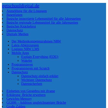
getschooldigital.de
Anmeldung für die Lösungen
Basenfasten
Basische importierte Lebensmittel für alle Jahreszeiten
Basische regionale Lebensmittel für alle Jahreszeiten
Basisches Knäckebrot
Datenschutz
Digitale Medien
Der Medienkompetenzrahmen NRW
Latex-Abkürzungen
Logineo NRW LMS
Mobile Apps
Explain Everything (EDU)
Wakelet
Programmieren
Programmieren mit Scratch
Datenschutz
Datenschutz einfach erklärt
Wichtiger Datenschutz
Datensicherheit
Einbetten von Geogebra mit iframe
Erklärung: Brüche erweitern
Gewichts-Memory
GG006 – Addition ungleichnamiger Brüche
Große Zahlen