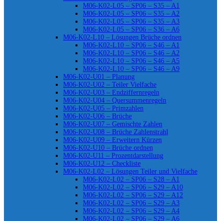
M06-K02-L05 – SP06 – S35 – A1
M06-K02-L05 – SP06 – S35 – A2
M06-K02-L05 – SP06 – S35 – A3
M06-K02-L05 – SP06 – S36 – A6
M06-K02-L10 – Lösungen Brüche ordnen
M06-K02-L10 – SP06 – S46 – A1
M06-K02-L10 – SP06 – S46 – A2
M06-K02-L10 – SP06 – S46 – A5
M06-K02-L10 – SP06 – S46 – A9
M06-K02-U01 – Planung
M06-K02-U02 – Teiler Vielfache
M06-K02-U03 – Endziffernregeln
M06-K02-U04 – Quersummenregeln
M06-K02-U05 – Primzahlen
M06-K02-U06 – Brüche
M06-K02-U07 – Gemischte Zahlen
M06-K02-U08 – Brüche Zahlenstrahl
M06-K02-U09 – Erweitern Kürzen
M06-K02-U10 – Brüche ordnen
M06-K02-U11 – Prozentdarstellung
M06-K02-U12 – Checkliste
M06-K02-L02 – Lösungen Teiler und Vielfache
M06-K02-L02 – SP06 – S28 – A1
M06-K02-L02 – SP06 – S29 – A10
M06-K02-L02 – SP06 – S29 – A12
M06-K02-L02 – SP06 – S29 – A3
M06-K02-L02 – SP06 – S29 – A4
M06-K02-L02 – SP06 – S29 – A6