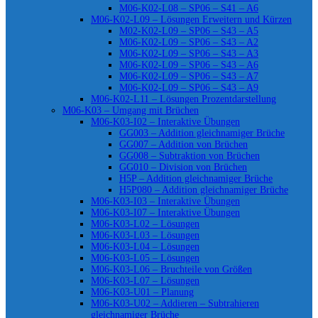
M06-K02-L08 – SP06 – S41 – A6
M06-K02-L09 – Lösungen Erweitern und Kürzen
M02-K02-L09 – SP06 – S43 – A5
M06-K02-L09 – SP06 – S43 – A2
M06-K02-L09 – SP06 – S43 – A3
M06-K02-L09 – SP06 – S43 – A6
M06-K02-L09 – SP06 – S43 – A7
M06-K02-L09 – SP06 – S43 – A9
M06-K02-L11 – Lösungen Prozentdarstellung
M06-K03 – Umgang mit Brüchen
M06-K03-I02 – Interaktive Übungen
GG003 – Addition gleichnamiger Brüche
GG007 – Addition von Brüchen
GG008 – Subtraktion von Brüchen
GG010 – Division von Brüchen
H5P – Addition gleichnamiger Brüche
H5P080 – Addition gleichnamiger Brüche
M06-K03-I03 – Interaktive Übungen
M06-K03-I07 – Interaktive Übungen
M06-K03-L02 – Lösungen
M06-K03-L03 – Lösungen
M06-K03-L04 – Lösungen
M06-K03-L05 – Lösungen
M06-K03-L06 – Bruchteile von Größen
M06-K03-L07 – Lösungen
M06-K03-U01 – Planung
M06-K03-U02 – Addieren – Subtrahieren
gleichnamiger Brüche