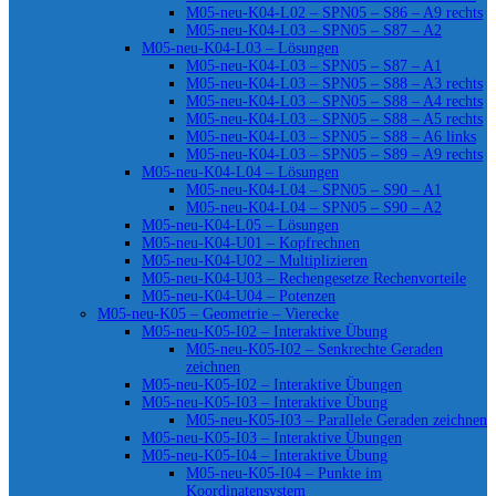
M05-neu-K04-L02 – SPN05 – S86 – A9 rechts
M05-neu-K04-L03 – SPN05 – S87 – A2
M05-neu-K04-L03 – Lösungen
M05-neu-K04-L03 – SPN05 – S87 – A1
M05-neu-K04-L03 – SPN05 – S88 – A3 rechts
M05-neu-K04-L03 – SPN05 – S88 – A4 rechts
M05-neu-K04-L03 – SPN05 – S88 – A5 rechts
M05-neu-K04-L03 – SPN05 – S88 – A6 links
M05-neu-K04-L03 – SPN05 – S89 – A9 rechts
M05-neu-K04-L04 – Lösungen
M05-neu-K04-L04 – SPN05 – S90 – A1
M05-neu-K04-L04 – SPN05 – S90 – A2
M05-neu-K04-L05 – Lösungen
M05-neu-K04-U01 – Kopfrechnen
M05-neu-K04-U02 – Multiplizieren
M05-neu-K04-U03 – Rechengesetze Rechenvorteile
M05-neu-K04-U04 – Potenzen
M05-neu-K05 – Geometrie – Vierecke
M05-neu-K05-I02 – Interaktive Übung
M05-neu-K05-I02 – Senkrechte Geraden
zeichnen
M05-neu-K05-I02 – Interaktive Übungen
M05-neu-K05-I03 – Interaktive Übung
M05-neu-K05-I03 – Parallele Geraden zeichnen
M05-neu-K05-I03 – Interaktive Übungen
M05-neu-K05-I04 – Interaktive Übung
M05-neu-K05-I04 – Punkte im
Koordinatensystem