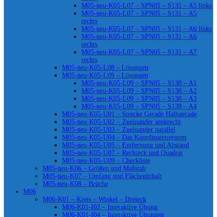
M05-neu-K05-L07 – SPN05 – S131 – A5 links
M05-neu-K05-L07 – SPN05 – S131 – A5
rechts
M05-neu-K05-L07 – SPN05 – S131 – A6 links
M05-neu-K05-L07 – SPN05 – S131 – A6
rechts
M05-neu-K05-L07 – SPN05 – S131 – A7
rechts
M05-neu-K05-L08 – Lösungen
M05-neu-K05-L09 – Lösungen
M05-neu-K05-L09 – SPN05 – S138 – A1
M05-neu-K05-L09 – SPN05 – S138 – A2
M05-neu-K05-L09 – SPN05 – S138 – A3
M05-neu-K05-L09 – SPN05 – S138 – A4
M05-neu-K05-U01 – Strecke Gerade Halbgerade
M05-neu-K05-U02 – Zueinander senkrecht
M05-neu-K05-U03 – Zueinander parallel
M05-neu-K05-U04 – Das Koordinatensystem
M05-neu-K05-U05 – Entfernung und Abstand
M05-neu-K05-U07 – Rechteck und Quadrat
M05-neu-K05-U09 – Checkliste
M05-neu-K06 – Größen und Maßstab
M05-neu-K07 – Umfang und Flächeninhalt
M05-neu-K08 – Brüche
M06
M06-K01 – Kreis – Winkel – Dreieck
M06-K01-I02 – Interaktive Übung
M06-K01-I04 – Interaktive Übungen