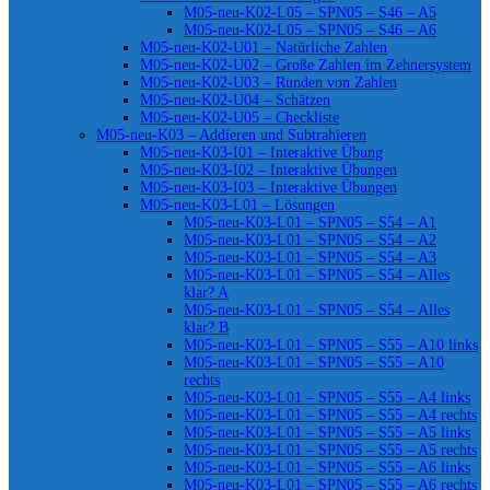
M05-neu-K02-L05 – SPN05 – S46 – A5
M05-neu-K02-L05 – SPN05 – S46 – A6
M05-neu-K02-U01 – Natürliche Zahlen
M05-neu-K02-U02 – Große Zahlen im Zehnersystem
M05-neu-K02-U03 – Runden von Zahlen
M05-neu-K02-U04 – Schätzen
M05-neu-K02-U05 – Checkliste
M05-neu-K03 – Addieren und Subtrahieren
M05-neu-K03-I01 – Interaktive Übung
M05-neu-K03-I02 – Interaktive Übungen
M05-neu-K03-I03 – Interaktive Übungen
M05-neu-K03-L01 – Lösungen
M05-neu-K03-L01 – SPN05 – S54 – A1
M05-neu-K03-L01 – SPN05 – S54 – A2
M05-neu-K03-L01 – SPN05 – S54 – A3
M05-neu-K03-L01 – SPN05 – S54 – Alles
klar? A
M05-neu-K03-L01 – SPN05 – S54 – Alles
klar? B
M05-neu-K03-L01 – SPN05 – S55 – A10 links
M05-neu-K03-L01 – SPN05 – S55 – A10
rechts
M05-neu-K03-L01 – SPN05 – S55 – A4 links
M05-neu-K03-L01 – SPN05 – S55 – A4 rechts
M05-neu-K03-L01 – SPN05 – S55 – A5 links
M05-neu-K03-L01 – SPN05 – S55 – A5 rechts
M05-neu-K03-L01 – SPN05 – S55 – A6 links
M05-neu-K03-L01 – SPN05 – S55 – A6 rechts