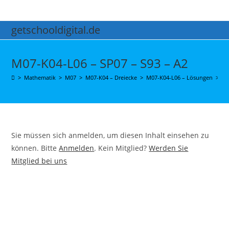
Zum
Inhalt
getschooldigital.de
springen
M07-K04-L06 – SP07 – S93 – A2
>
Mathematik
>
M07
>
M07-K04 – Dreiecke
>
M07-K04-L06 – Lösungen
>
M0
Sie müssen sich anmelden, um diesen Inhalt einsehen zu
können. Bitte
Anmelden
. Kein Mitglied?
Werden Sie
Mitglied bei uns