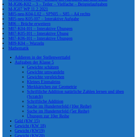
M-JG06-K02 – 3 – Teiler – Vielfache – Beispielaufgaben
M-JG07 WP 11.2.2021
M05-neu-K04-L02 – SPN05 – S85 – A4 rechts
M05-neu-K05-I07 – Interaktive Aufgabe
M06 – Brüche erweitern
M07-K04-I01 – Interaktive Übungen
M07-K05-I01 – Interaktive Übung
M07-K06-I01 – Interaktive Übungen
M09-K04 – Wurzeln
Mathematik
Addieren in der Stellenwerttafel
Aufgaben der Klasse 5
Gewichte schätzen
Gewichte umwandeln
Gewichte vergleichen
Kleines Einmaleins
Merkkärtchen zur Geometrie
Schriftliche Addition natürliche Zahlen lernen und üben
(Scratch)
Schriftliche Addition
Suche im Hunderterfeld (10er Reihe)
Suche im Hunderterfeld (5er Reihe)
Übungen zur 10er Reihe
Geld (KW 15)
Gewicht (KW 18)
Gewicht (KW19)
Gewicht (KW20)