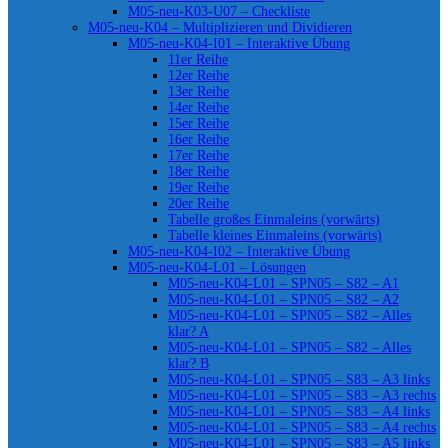
M05-neu-K03-U07 – Checkliste
M05-neu-K04 – Multiplizieren und Dividieren
M05-neu-K04-I01 – Interaktive Übung
11er Reihe
12er Reihe
13er Reihe
14er Reihe
15er Reihe
16er Reihe
17er Reihe
18er Reihe
19er Reihe
20er Reihe
Tabelle großes Einmaleins (vorwärts)
Tabelle kleines Einmaleins (vorwärts)
M05-neu-K04-I02 – Interaktive Übung
M05-neu-K04-L01 – Lösungen
M05-neu-K04-L01 – SPN05 – S82 – A1
M05-neu-K04-L01 – SPN05 – S82 – A2
M05-neu-K04-L01 – SPN05 – S82 – Alles
klar? A
M05-neu-K04-L01 – SPN05 – S82 – Alles
klar? B
M05-neu-K04-L01 – SPN05 – S83 – A3 links
M05-neu-K04-L01 – SPN05 – S83 – A3 rechts
M05-neu-K04-L01 – SPN05 – S83 – A4 links
M05-neu-K04-L01 – SPN05 – S83 – A4 rechts
M05-neu-K04-L01 – SPN05 – S83 – A5 links