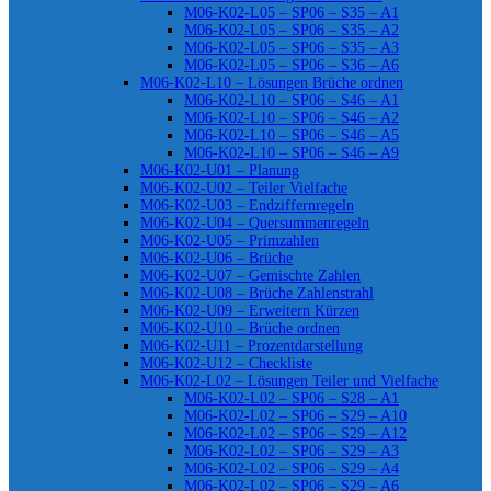
M06-K02-L05 – SP06 – S35 – A1
M06-K02-L05 – SP06 – S35 – A2
M06-K02-L05 – SP06 – S35 – A3
M06-K02-L05 – SP06 – S36 – A6
M06-K02-L10 – Lösungen Brüche ordnen
M06-K02-L10 – SP06 – S46 – A1
M06-K02-L10 – SP06 – S46 – A2
M06-K02-L10 – SP06 – S46 – A5
M06-K02-L10 – SP06 – S46 – A9
M06-K02-U01 – Planung
M06-K02-U02 – Teiler Vielfache
M06-K02-U03 – Endziffernregeln
M06-K02-U04 – Quersummenregeln
M06-K02-U05 – Primzahlen
M06-K02-U06 – Brüche
M06-K02-U07 – Gemischte Zahlen
M06-K02-U08 – Brüche Zahlenstrahl
M06-K02-U09 – Erweitern Kürzen
M06-K02-U10 – Brüche ordnen
M06-K02-U11 – Prozentdarstellung
M06-K02-U12 – Checkliste
M06-K02-L02 – Lösungen Teiler und Vielfache
M06-K02-L02 – SP06 – S28 – A1
M06-K02-L02 – SP06 – S29 – A10
M06-K02-L02 – SP06 – S29 – A12
M06-K02-L02 – SP06 – S29 – A3
M06-K02-L02 – SP06 – S29 – A4
M06-K02-L02 – SP06 – S29 – A6