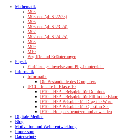
Zum
Mathematik
Inhalt
M05
springen
M05-neu (ab SJ22/23)
M06
M06-neu (ab SJ23-24)
M07
M07-neu (ab SJ24-25)
M08
M09
M10
Begriffe und Erläuterungen
Physik
Einführungshinweise zum Physikunterricht
Informatik
Informatik
Die Bestandteile des Computers
IF10 – Inhalte in Klasse 10
IF10 – H5P – Beispiele für Dominos
IF10 – H5P – Beispiele für Fill in the Blanc
IF10 – H5P-Beispiele für Drag the Word
IF10 – H5P-Beispiele für Question Set
IF10 – Hotspots benutzen und anwenden
Digitale Medien
Blog
Motivation und Weiterentwicklung
Impressum
Datenschutz