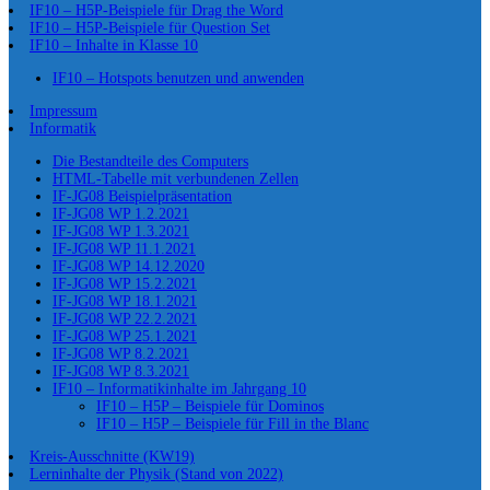
IF10 – H5P-Beispiele für Drag the Word
IF10 – H5P-Beispiele für Question Set
IF10 – Inhalte in Klasse 10
IF10 – Hotspots benutzen und anwenden
Impressum
Informatik
Die Bestandteile des Computers
HTML-Tabelle mit verbundenen Zellen
IF-JG08 Beispielpräsentation
IF-JG08 WP 1.2.2021
IF-JG08 WP 1.3.2021
IF-JG08 WP 11.1.2021
IF-JG08 WP 14.12.2020
IF-JG08 WP 15.2.2021
IF-JG08 WP 18.1.2021
IF-JG08 WP 22.2.2021
IF-JG08 WP 25.1.2021
IF-JG08 WP 8.2.2021
IF-JG08 WP 8.3.2021
IF10 – Informatikinhalte im Jahrgang 10
IF10 – H5P – Beispiele für Dominos
IF10 – H5P – Beispiele für Fill in the Blanc
Kreis-Ausschnitte (KW19)
Lerninhalte der Physik (Stand von 2022)