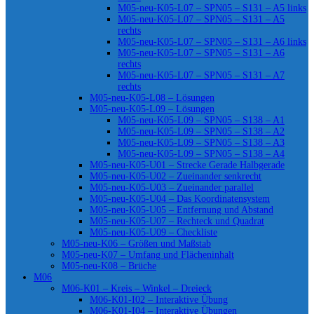
M05-neu-K05-L07 – SPN05 – S131 – A5 links
M05-neu-K05-L07 – SPN05 – S131 – A5
rechts
M05-neu-K05-L07 – SPN05 – S131 – A6 links
M05-neu-K05-L07 – SPN05 – S131 – A6
rechts
M05-neu-K05-L07 – SPN05 – S131 – A7
rechts
M05-neu-K05-L08 – Lösungen
M05-neu-K05-L09 – Lösungen
M05-neu-K05-L09 – SPN05 – S138 – A1
M05-neu-K05-L09 – SPN05 – S138 – A2
M05-neu-K05-L09 – SPN05 – S138 – A3
M05-neu-K05-L09 – SPN05 – S138 – A4
M05-neu-K05-U01 – Strecke Gerade Halbgerade
M05-neu-K05-U02 – Zueinander senkrecht
M05-neu-K05-U03 – Zueinander parallel
M05-neu-K05-U04 – Das Koordinatensystem
M05-neu-K05-U05 – Entfernung und Abstand
M05-neu-K05-U07 – Rechteck und Quadrat
M05-neu-K05-U09 – Checkliste
M05-neu-K06 – Größen und Maßstab
M05-neu-K07 – Umfang und Flächeninhalt
M05-neu-K08 – Brüche
M06
M06-K01 – Kreis – Winkel – Dreieck
M06-K01-I02 – Interaktive Übung
M06-K01-I04 – Interaktive Übungen