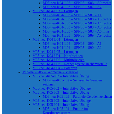
M05-neu-K04-L02 – SPN05 – S86 – A9 rechts
M05-neu-K04-L03 – SPN05 – S87 – A2
M05-neu-K04-L03 – Lösungen
M05-neu-K04-L03 – SPN05 – S87 – A1
M05-neu-K04-L03 – SPN05 – S88 – A3 rechts
M05-neu-K04-L03 – SPN05 – S88 – A4 rechts
M05-neu-K04-L03 – SPN05 – S88 – A5 rechts
M05-neu-K04-L03 – SPN05 – S88 – A6 links
M05-neu-K04-L03 – SPN05 – S89 – A9 rechts
M05-neu-K04-L04 – Lösungen
M05-neu-K04-L04 – SPN05 – S90 – A1
M05-neu-K04-L04 – SPN05 – S90 – A2
M05-neu-K04-L05 – Lösungen
M05-neu-K04-U01 – Kopfrechnen
M05-neu-K04-U02 – Multiplizieren
M05-neu-K04-U03 – Rechengesetze Rechenvorteile
M05-neu-K04-U04 – Potenzen
M05-neu-K05 – Geometrie – Vierecke
M05-neu-K05-I02 – Interaktive Übung
M05-neu-K05-I02 – Senkrechte Geraden
zeichnen
M05-neu-K05-I02 – Interaktive Übungen
M05-neu-K05-I03 – Interaktive Übung
M05-neu-K05-I03 – Parallele Geraden zeichnen
M05-neu-K05-I03 – Interaktive Übungen
M05-neu-K05-I04 – Interaktive Übung
M05-neu-K05-I04 – Punkte im
Koordinatensystem