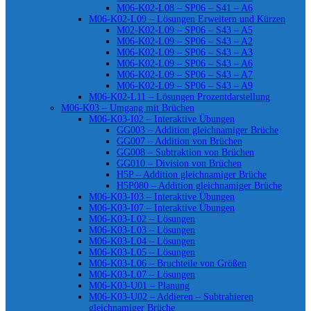
M06-K02-L08 – SP06 – S41 – A6
M06-K02-L09 – Lösungen Erweitern und Kürzen
M02-K02-L09 – SP06 – S43 – A5
M06-K02-L09 – SP06 – S43 – A2
M06-K02-L09 – SP06 – S43 – A3
M06-K02-L09 – SP06 – S43 – A6
M06-K02-L09 – SP06 – S43 – A7
M06-K02-L09 – SP06 – S43 – A9
M06-K02-L11 – Lösungen Prozentdarstellung
M06-K03 – Umgang mit Brüchen
M06-K03-I02 – Interaktive Übungen
GG003 – Addition gleichnamiger Brüche
GG007 – Addition von Brüchen
GG008 – Subtraktion von Brüchen
GG010 – Division von Brüchen
H5P – Addition gleichnamiger Brüche
H5P080 – Addition gleichnamiger Brüche
M06-K03-I03 – Interaktive Übungen
M06-K03-I07 – Interaktive Übungen
M06-K03-L02 – Lösungen
M06-K03-L03 – Lösungen
M06-K03-L04 – Lösungen
M06-K03-L05 – Lösungen
M06-K03-L06 – Bruchteile von Größen
M06-K03-L07 – Lösungen
M06-K03-U01 – Planung
M06-K03-U02 – Addieren – Subtrahieren
gleichnamiger Brüche