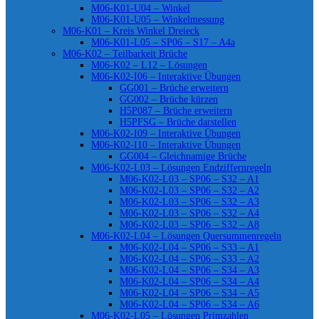
M06-K01-U04 – Winkel
M06-K01-U05 – Winkelmessung
M06-K01 – Kreis Winkel Dreieck
M06-K01-L05 – SP06 – S17 – A4a
M06-K02 – Teilbarkeit Brüche
M06-K02 – L12 – Lösungen
M06-K02-I06 – Interaktive Übungen
GG001 – Brüche erweitern
GG002 – Brüche kürzen
H5P087 – Brüche erweitern
H5PFSG – Brüche darstellen
M06-K02-I09 – Interaktive Übungen
M06-K02-I10 – Interaktive Übungen
GG004 – Gleichnamige Brüche
M06-K02-L03 – Lösungen Endziffernregeln
M06-K02-L03 – SP06 – S32 – A1
M06-K02-L03 – SP06 – S32 – A2
M06-K02-L03 – SP06 – S32 – A3
M06-K02-L03 – SP06 – S32 – A4
M06-K02-L03 – SP06 – S32 – A8
M06-K02-L04 – Lösungen Quersummenregeln
M06-K02-L04 – SP06 – S33 – A1
M06-K02-L04 – SP06 – S33 – A2
M06-K02-L04 – SP06 – S34 – A3
M06-K02-L04 – SP06 – S34 – A4
M06-K02-L04 – SP06 – S34 – A5
M06-K02-L04 – SP06 – S34 – A6
M06-K02-L05 – Lösungen Primzahlen