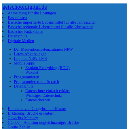
getschooldigital.de
Anmeldung für die Lösungen
Basenfasten
Basische importierte Lebensmittel für alle Jahreszeiten
Basische regionale Lebensmittel für alle Jahreszeiten
Basisches Knäckebrot
Datenschutz
Digitale Medien
Der Medienkompetenzrahmen NRW
Latex-Abkürzungen
Logineo NRW LMS
Mobile Apps
Explain Everything (EDU)
Wakelet
Programmieren
Programmieren mit Scratch
Datenschutz
Datenschutz einfach erklärt
Wichtiger Datenschutz
Datensicherheit
Einbetten von Geogebra mit iframe
Erklärung: Brüche erweitern
Gewichts-Memory
GG006 – Addition ungleichnamiger Brüche
Große Zahlen