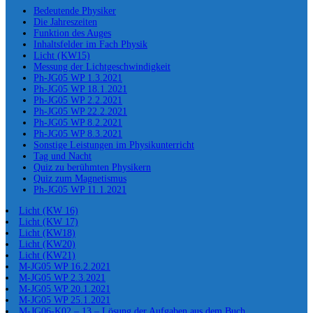
Bedeutende Physiker
Die Jahreszeiten
Funktion des Auges
Inhaltsfelder im Fach Physik
Licht (KW15)
Messung der Lichtgeschwindigkeit
Ph-JG05 WP 1.3.2021
Ph-JG05 WP 18.1.2021
Ph-JG05 WP 2.2.2021
Ph-JG05 WP 22.2.2021
Ph-JG05 WP 8.2.2021
Ph-JG05 WP 8.3.2021
Sonstige Leistungen im Physikunterricht
Tag und Nacht
Quiz zu berühmten Physikern
Quiz zum Magnetismus
Ph-JG05 WP 11.1.2021
Licht (KW 16)
Licht (KW 17)
Licht (KW18)
Licht (KW20)
Licht (KW21)
M-JG05 WP 16.2.2021
M-JG05 WP 2.3.2021
M-JG05 WP 20.1.2021
M-JG05 WP 25.1.2021
M-JG06-K02 – 13 – Lösung der Aufgaben aus dem Buch