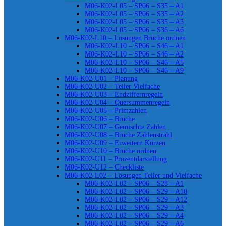
M06-K02-L05 – SP06 – S35 – A1
M06-K02-L05 – SP06 – S35 – A2
M06-K02-L05 – SP06 – S35 – A3
M06-K02-L05 – SP06 – S36 – A6
M06-K02-L10 – Lösungen Brüche ordnen
M06-K02-L10 – SP06 – S46 – A1
M06-K02-L10 – SP06 – S46 – A2
M06-K02-L10 – SP06 – S46 – A5
M06-K02-L10 – SP06 – S46 – A9
M06-K02-U01 – Planung
M06-K02-U02 – Teiler Vielfache
M06-K02-U03 – Endziffernregeln
M06-K02-U04 – Quersummenregeln
M06-K02-U05 – Primzahlen
M06-K02-U06 – Brüche
M06-K02-U07 – Gemischte Zahlen
M06-K02-U08 – Brüche Zahlenstrahl
M06-K02-U09 – Erweitern Kürzen
M06-K02-U10 – Brüche ordnen
M06-K02-U11 – Prozentdarstellung
M06-K02-U12 – Checkliste
M06-K02-L02 – Lösungen Teiler und Vielfache
M06-K02-L02 – SP06 – S28 – A1
M06-K02-L02 – SP06 – S29 – A10
M06-K02-L02 – SP06 – S29 – A12
M06-K02-L02 – SP06 – S29 – A3
M06-K02-L02 – SP06 – S29 – A4
M06-K02-L02 – SP06 – S29 – A6