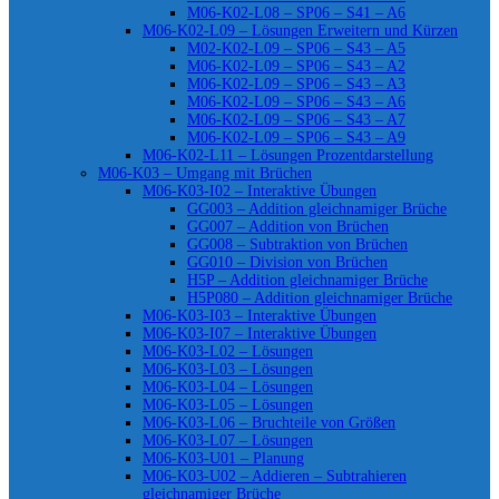
M06-K02-L08 – SP06 – S41 – A6
M06-K02-L09 – Lösungen Erweitern und Kürzen
M02-K02-L09 – SP06 – S43 – A5
M06-K02-L09 – SP06 – S43 – A2
M06-K02-L09 – SP06 – S43 – A3
M06-K02-L09 – SP06 – S43 – A6
M06-K02-L09 – SP06 – S43 – A7
M06-K02-L09 – SP06 – S43 – A9
M06-K02-L11 – Lösungen Prozentdarstellung
M06-K03 – Umgang mit Brüchen
M06-K03-I02 – Interaktive Übungen
GG003 – Addition gleichnamiger Brüche
GG007 – Addition von Brüchen
GG008 – Subtraktion von Brüchen
GG010 – Division von Brüchen
H5P – Addition gleichnamiger Brüche
H5P080 – Addition gleichnamiger Brüche
M06-K03-I03 – Interaktive Übungen
M06-K03-I07 – Interaktive Übungen
M06-K03-L02 – Lösungen
M06-K03-L03 – Lösungen
M06-K03-L04 – Lösungen
M06-K03-L05 – Lösungen
M06-K03-L06 – Bruchteile von Größen
M06-K03-L07 – Lösungen
M06-K03-U01 – Planung
M06-K03-U02 – Addieren – Subtrahieren
gleichnamiger Brüche