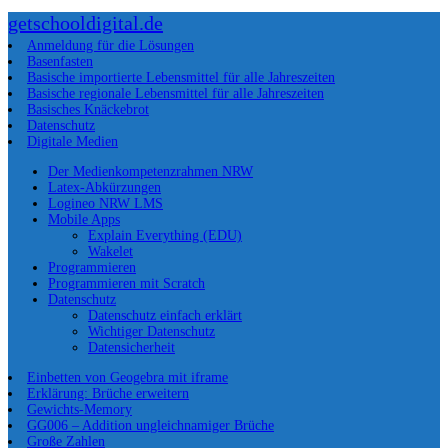
getschooldigital.de
Anmeldung für die Lösungen
Basenfasten
Basische importierte Lebensmittel für alle Jahreszeiten
Basische regionale Lebensmittel für alle Jahreszeiten
Basisches Knäckebrot
Datenschutz
Digitale Medien
Der Medienkompetenzrahmen NRW
Latex-Abkürzungen
Logineo NRW LMS
Mobile Apps
Explain Everything (EDU)
Wakelet
Programmieren
Programmieren mit Scratch
Datenschutz
Datenschutz einfach erklärt
Wichtiger Datenschutz
Datensicherheit
Einbetten von Geogebra mit iframe
Erklärung: Brüche erweitern
Gewichts-Memory
GG006 – Addition ungleichnamiger Brüche
Große Zahlen