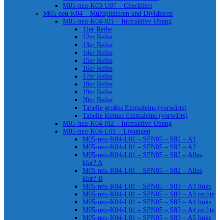
M05-neu-K03-U07 – Checkliste
M05-neu-K04 – Multiplizieren und Dividieren
M05-neu-K04-I01 – Interaktive Übung
11er Reihe
12er Reihe
13er Reihe
14er Reihe
15er Reihe
16er Reihe
17er Reihe
18er Reihe
19er Reihe
20er Reihe
Tabelle großes Einmaleins (vorwärts)
Tabelle kleines Einmaleins (vorwärts)
M05-neu-K04-I02 – Interaktive Übung
M05-neu-K04-L01 – Lösungen
M05-neu-K04-L01 – SPN05 – S82 – A1
M05-neu-K04-L01 – SPN05 – S82 – A2
M05-neu-K04-L01 – SPN05 – S82 – Alles
klar? A
M05-neu-K04-L01 – SPN05 – S82 – Alles
klar? B
M05-neu-K04-L01 – SPN05 – S83 – A3 links
M05-neu-K04-L01 – SPN05 – S83 – A3 rechts
M05-neu-K04-L01 – SPN05 – S83 – A4 links
M05-neu-K04-L01 – SPN05 – S83 – A4 rechts
M05-neu-K04-L01 – SPN05 – S83 – A5 links