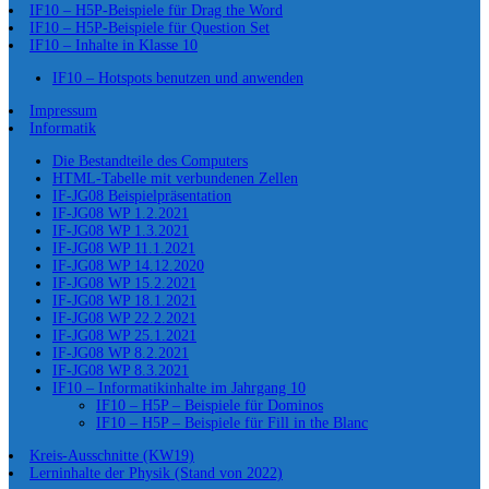
IF10 – H5P-Beispiele für Drag the Word
IF10 – H5P-Beispiele für Question Set
IF10 – Inhalte in Klasse 10
IF10 – Hotspots benutzen und anwenden
Impressum
Informatik
Die Bestandteile des Computers
HTML-Tabelle mit verbundenen Zellen
IF-JG08 Beispielpräsentation
IF-JG08 WP 1.2.2021
IF-JG08 WP 1.3.2021
IF-JG08 WP 11.1.2021
IF-JG08 WP 14.12.2020
IF-JG08 WP 15.2.2021
IF-JG08 WP 18.1.2021
IF-JG08 WP 22.2.2021
IF-JG08 WP 25.1.2021
IF-JG08 WP 8.2.2021
IF-JG08 WP 8.3.2021
IF10 – Informatikinhalte im Jahrgang 10
IF10 – H5P – Beispiele für Dominos
IF10 – H5P – Beispiele für Fill in the Blanc
Kreis-Ausschnitte (KW19)
Lerninhalte der Physik (Stand von 2022)