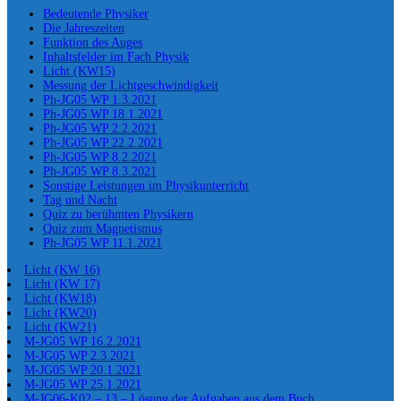
Bedeutende Physiker
Die Jahreszeiten
Funktion des Auges
Inhaltsfelder im Fach Physik
Licht (KW15)
Messung der Lichtgeschwindigkeit
Ph-JG05 WP 1.3.2021
Ph-JG05 WP 18.1.2021
Ph-JG05 WP 2.2.2021
Ph-JG05 WP 22.2.2021
Ph-JG05 WP 8.2.2021
Ph-JG05 WP 8.3.2021
Sonstige Leistungen im Physikunterricht
Tag und Nacht
Quiz zu berühmten Physikern
Quiz zum Magnetismus
Ph-JG05 WP 11.1.2021
Licht (KW 16)
Licht (KW 17)
Licht (KW18)
Licht (KW20)
Licht (KW21)
M-JG05 WP 16.2.2021
M-JG05 WP 2.3.2021
M-JG05 WP 20.1.2021
M-JG05 WP 25.1.2021
M-JG06-K02 – 13 – Lösung der Aufgaben aus dem Buch