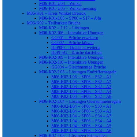
M06-K01-U04 – Winkel
M06-K01-U05 – Winkelmessung
M06-K01 – Kreis Winkel Dreieck
M06-K01-L05 – SP06 – S17 – A4a
M06-K02 – Teilbarkeit Brüche
M06-K02 – L12 – Lösungen
M06-K02-I06 – Interaktive Übungen
GG001 – Brüche erweitern
GG002 – Brüche kürzen
H5P087 – Brüche erweitern
H5PFSG – Brüche darstellen
M06-K02-I09 – Interaktive Übungen
M06-K02-I10 – Interaktive Übungen
GG004 – Gleichnamige Brüche
M06-K02-L03 – Lösungen Endziffernregeln
M06-K02-L03 – SP06 – S32 – A1
M06-K02-L03 – SP06 – S32 – A2
M06-K02-L03 – SP06 – S32 – A3
M06-K02-L03 – SP06 – S32 – A4
M06-K02-L03 – SP06 – S32 – A8
M06-K02-L04 – Lösungen Quersummenregeln
M06-K02-L04 – SP06 – S33 – A1
M06-K02-L04 – SP06 – S33 – A2
M06-K02-L04 – SP06 – S34 – A3
M06-K02-L04 – SP06 – S34 – A4
M06-K02-L04 – SP06 – S34 – A5
M06-K02-L04 – SP06 – S34 – A6
M06-K02-L05 – Lösungen Primzahlen