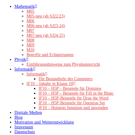
Zum
Mathematik
Inhalt
M05
springen
M05-neu (ab SJ22/23)
M06
M06-neu (ab SJ23-24)
M07
M07-neu (ab SJ24-25)
M08
M09
M10
Begriffe und Erläuterungen
Physik
Einführungshinweise zum Physikunterricht
Informatik
Informatik
Die Bestandteile des Computers
IF10 – Inhalte in Klasse 10
IF10 – H5P – Beispiele für Dominos
IF10 – H5P – Beispiele für Fill in the Blanc
IF10 – H5P-Beispiele für Drag the Word
IF10 – H5P-Beispiele für Question Set
IF10 – Hotspots benutzen und anwenden
Digitale Medien
Blog
Motivation und Weiterentwicklung
Impressum
Datenschutz