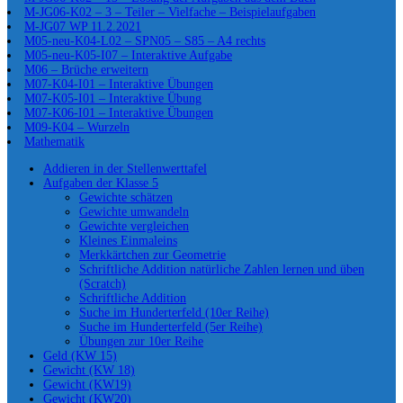
M-JG06-K02 – 3 – Teiler – Vielfache – Beispielaufgaben
M-JG07 WP 11.2.2021
M05-neu-K04-L02 – SPN05 – S85 – A4 rechts
M05-neu-K05-I07 – Interaktive Aufgabe
M06 – Brüche erweitern
M07-K04-I01 – Interaktive Übungen
M07-K05-I01 – Interaktive Übung
M07-K06-I01 – Interaktive Übungen
M09-K04 – Wurzeln
Mathematik
Addieren in der Stellenwerttafel
Aufgaben der Klasse 5
Gewichte schätzen
Gewichte umwandeln
Gewichte vergleichen
Kleines Einmaleins
Merkkärtchen zur Geometrie
Schriftliche Addition natürliche Zahlen lernen und üben
(Scratch)
Schriftliche Addition
Suche im Hunderterfeld (10er Reihe)
Suche im Hunderterfeld (5er Reihe)
Übungen zur 10er Reihe
Geld (KW 15)
Gewicht (KW 18)
Gewicht (KW19)
Gewicht (KW20)