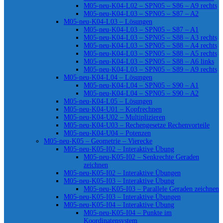
M05-neu-K04-L02 – SPN05 – S86 – A9 rechts
M05-neu-K04-L03 – SPN05 – S87 – A2
M05-neu-K04-L03 – Lösungen
M05-neu-K04-L03 – SPN05 – S87 – A1
M05-neu-K04-L03 – SPN05 – S88 – A3 rechts
M05-neu-K04-L03 – SPN05 – S88 – A4 rechts
M05-neu-K04-L03 – SPN05 – S88 – A5 rechts
M05-neu-K04-L03 – SPN05 – S88 – A6 links
M05-neu-K04-L03 – SPN05 – S89 – A9 rechts
M05-neu-K04-L04 – Lösungen
M05-neu-K04-L04 – SPN05 – S90 – A1
M05-neu-K04-L04 – SPN05 – S90 – A2
M05-neu-K04-L05 – Lösungen
M05-neu-K04-U01 – Kopfrechnen
M05-neu-K04-U02 – Multiplizieren
M05-neu-K04-U03 – Rechengesetze Rechenvorteile
M05-neu-K04-U04 – Potenzen
M05-neu-K05 – Geometrie – Vierecke
M05-neu-K05-I02 – Interaktive Übung
M05-neu-K05-I02 – Senkrechte Geraden
zeichnen
M05-neu-K05-I02 – Interaktive Übungen
M05-neu-K05-I03 – Interaktive Übung
M05-neu-K05-I03 – Parallele Geraden zeichnen
M05-neu-K05-I03 – Interaktive Übungen
M05-neu-K05-I04 – Interaktive Übung
M05-neu-K05-I04 – Punkte im
Koordinatensystem