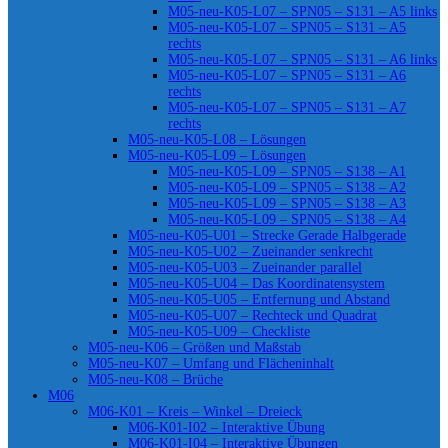
M05-neu-K05-L07 – SPN05 – S131 – A5 links
M05-neu-K05-L07 – SPN05 – S131 – A5
rechts
M05-neu-K05-L07 – SPN05 – S131 – A6 links
M05-neu-K05-L07 – SPN05 – S131 – A6
rechts
M05-neu-K05-L07 – SPN05 – S131 – A7
rechts
M05-neu-K05-L08 – Lösungen
M05-neu-K05-L09 – Lösungen
M05-neu-K05-L09 – SPN05 – S138 – A1
M05-neu-K05-L09 – SPN05 – S138 – A2
M05-neu-K05-L09 – SPN05 – S138 – A3
M05-neu-K05-L09 – SPN05 – S138 – A4
M05-neu-K05-U01 – Strecke Gerade Halbgerade
M05-neu-K05-U02 – Zueinander senkrecht
M05-neu-K05-U03 – Zueinander parallel
M05-neu-K05-U04 – Das Koordinatensystem
M05-neu-K05-U05 – Entfernung und Abstand
M05-neu-K05-U07 – Rechteck und Quadrat
M05-neu-K05-U09 – Checkliste
M05-neu-K06 – Größen und Maßstab
M05-neu-K07 – Umfang und Flächeninhalt
M05-neu-K08 – Brüche
M06
M06-K01 – Kreis – Winkel – Dreieck
M06-K01-I02 – Interaktive Übung
M06-K01-I04 – Interaktive Übungen