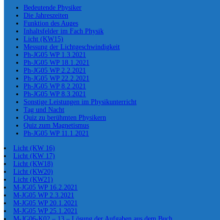
Bedeutende Physiker
Die Jahreszeiten
Funktion des Auges
Inhaltsfelder im Fach Physik
Licht (KW15)
Messung der Lichtgeschwindigkeit
Ph-JG05 WP 1.3.2021
Ph-JG05 WP 18.1.2021
Ph-JG05 WP 2.2.2021
Ph-JG05 WP 22.2.2021
Ph-JG05 WP 8.2.2021
Ph-JG05 WP 8.3.2021
Sonstige Leistungen im Physikunterricht
Tag und Nacht
Quiz zu berühmten Physikern
Quiz zum Magnetismus
Ph-JG05 WP 11.1.2021
Licht (KW 16)
Licht (KW 17)
Licht (KW18)
Licht (KW20)
Licht (KW21)
M-JG05 WP 16.2.2021
M-JG05 WP 2.3.2021
M-JG05 WP 20.1.2021
M-JG05 WP 25.1.2021
M-JG06-K02 – 13 – Lösung der Aufgaben aus dem Buch