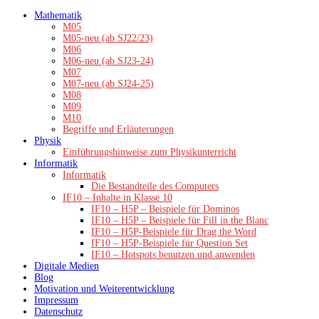
Zum
Mathematik
Inhalt
M05
springen
M05-neu (ab SJ22/23)
M06
M06-neu (ab SJ23-24)
M07
M07-neu (ab SJ24-25)
M08
M09
M10
Begriffe und Erläuterungen
Physik
Einführungshinweise zum Physikunterricht
Informatik
Informatik
Die Bestandteile des Computers
IF10 – Inhalte in Klasse 10
IF10 – H5P – Beispiele für Dominos
IF10 – H5P – Beispiele für Fill in the Blanc
IF10 – H5P-Beispiele für Drag the Word
IF10 – H5P-Beispiele für Question Set
IF10 – Hotspots benutzen und anwenden
Digitale Medien
Blog
Motivation und Weiterentwicklung
Impressum
Datenschutz