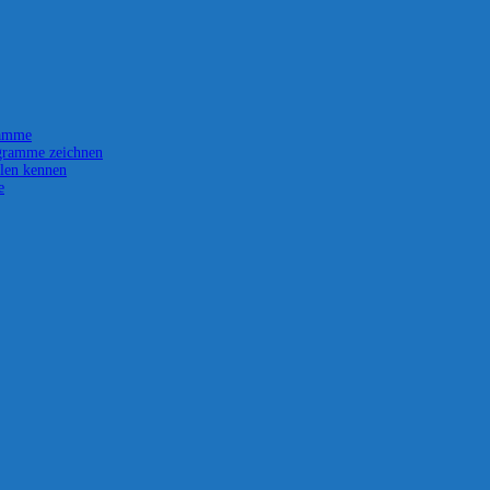
ramme
gramme zeichnen
len kennen
e