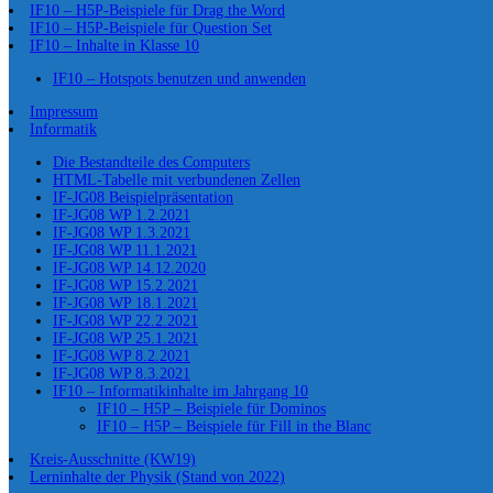
IF10 – H5P-Beispiele für Drag the Word
IF10 – H5P-Beispiele für Question Set
IF10 – Inhalte in Klasse 10
IF10 – Hotspots benutzen und anwenden
Impressum
Informatik
Die Bestandteile des Computers
HTML-Tabelle mit verbundenen Zellen
IF-JG08 Beispielpräsentation
IF-JG08 WP 1.2.2021
IF-JG08 WP 1.3.2021
IF-JG08 WP 11.1.2021
IF-JG08 WP 14.12.2020
IF-JG08 WP 15.2.2021
IF-JG08 WP 18.1.2021
IF-JG08 WP 22.2.2021
IF-JG08 WP 25.1.2021
IF-JG08 WP 8.2.2021
IF-JG08 WP 8.3.2021
IF10 – Informatikinhalte im Jahrgang 10
IF10 – H5P – Beispiele für Dominos
IF10 – H5P – Beispiele für Fill in the Blanc
Kreis-Ausschnitte (KW19)
Lerninhalte der Physik (Stand von 2022)