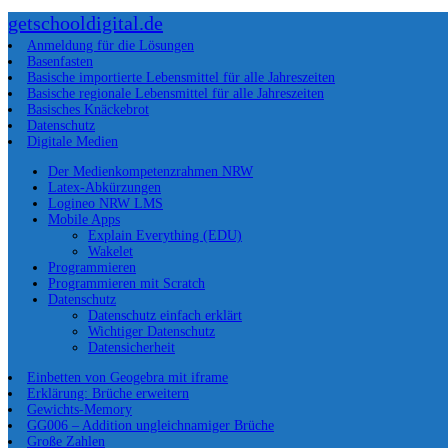
getschooldigital.de
Anmeldung für die Lösungen
Basenfasten
Basische importierte Lebensmittel für alle Jahreszeiten
Basische regionale Lebensmittel für alle Jahreszeiten
Basisches Knäckebrot
Datenschutz
Digitale Medien
Der Medienkompetenzrahmen NRW
Latex-Abkürzungen
Logineo NRW LMS
Mobile Apps
Explain Everything (EDU)
Wakelet
Programmieren
Programmieren mit Scratch
Datenschutz
Datenschutz einfach erklärt
Wichtiger Datenschutz
Datensicherheit
Einbetten von Geogebra mit iframe
Erklärung: Brüche erweitern
Gewichts-Memory
GG006 – Addition ungleichnamiger Brüche
Große Zahlen