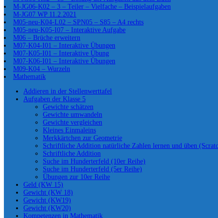
M-JG06-K02 – 3 – Teiler – Vielfache – Beispielaufgaben
M-JG07 WP 11.2.2021
M05-neu-K04-L02 – SPN05 – S85 – A4 rechts
M05-neu-K05-I07 – Interaktive Aufgabe
M06 – Brüche erweitern
M07-K04-I01 – Interaktive Übungen
M07-K05-I01 – Interaktive Übung
M07-K06-I01 – Interaktive Übungen
M09-K04 – Wurzeln
Mathematik
Addieren in der Stellenwerttafel
Aufgaben der Klasse 5
Gewichte schätzen
Gewichte umwandeln
Gewichte vergleichen
Kleines Einmaleins
Merkkärtchen zur Geometrie
Schriftliche Addition natürliche Zahlen lernen und üben (Scrat
Schriftliche Addition
Suche im Hunderterfeld (10er Reihe)
Suche im Hunderterfeld (5er Reihe)
Übungen zur 10er Reihe
Geld (KW 15)
Gewicht (KW 18)
Gewicht (KW19)
Gewicht (KW20)
Kompetenzen in Mathematik