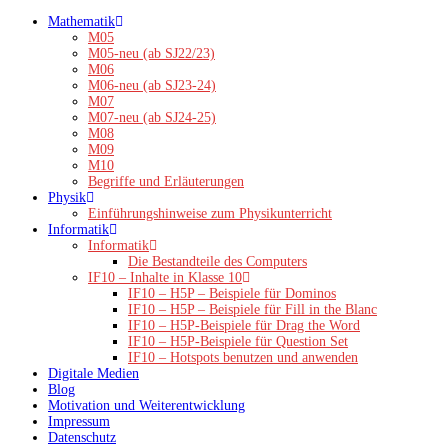
Zum
Mathematik
Inhalt
M05
springen
M05-neu (ab SJ22/23)
M06
M06-neu (ab SJ23-24)
M07
M07-neu (ab SJ24-25)
M08
M09
M10
Begriffe und Erläuterungen
Physik
Einführungshinweise zum Physikunterricht
Informatik
Informatik
Die Bestandteile des Computers
IF10 – Inhalte in Klasse 10
IF10 – H5P – Beispiele für Dominos
IF10 – H5P – Beispiele für Fill in the Blanc
IF10 – H5P-Beispiele für Drag the Word
IF10 – H5P-Beispiele für Question Set
IF10 – Hotspots benutzen und anwenden
Digitale Medien
Blog
Motivation und Weiterentwicklung
Impressum
Datenschutz