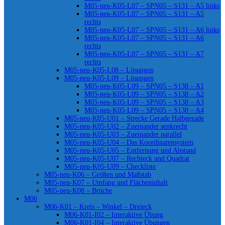
M05-neu-K05-L07 – SPN05 – S131 – A5 links
M05-neu-K05-L07 – SPN05 – S131 – A5
rechts
M05-neu-K05-L07 – SPN05 – S131 – A6 links
M05-neu-K05-L07 – SPN05 – S131 – A6
rechts
M05-neu-K05-L07 – SPN05 – S131 – A7
rechts
M05-neu-K05-L08 – Lösungen
M05-neu-K05-L09 – Lösungen
M05-neu-K05-L09 – SPN05 – S138 – A1
M05-neu-K05-L09 – SPN05 – S138 – A2
M05-neu-K05-L09 – SPN05 – S138 – A3
M05-neu-K05-L09 – SPN05 – S138 – A4
M05-neu-K05-U01 – Strecke Gerade Halbgerade
M05-neu-K05-U02 – Zueinander senkrecht
M05-neu-K05-U03 – Zueinander parallel
M05-neu-K05-U04 – Das Koordinatensystem
M05-neu-K05-U05 – Entfernung und Abstand
M05-neu-K05-U07 – Rechteck und Quadrat
M05-neu-K05-U09 – Checkliste
M05-neu-K06 – Größen und Maßstab
M05-neu-K07 – Umfang und Flächeninhalt
M05-neu-K08 – Brüche
M06
M06-K01 – Kreis – Winkel – Dreieck
M06-K01-I02 – Interaktive Übung
M06-K01-I04 – Interaktive Übungen