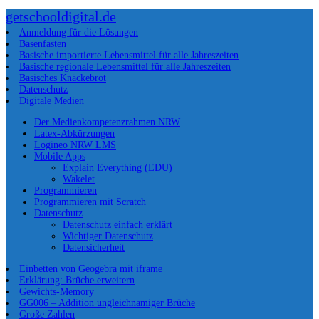
getschooldigital.de
Anmeldung für die Lösungen
Basenfasten
Basische importierte Lebensmittel für alle Jahreszeiten
Basische regionale Lebensmittel für alle Jahreszeiten
Basisches Knäckebrot
Datenschutz
Digitale Medien
Der Medienkompetenzrahmen NRW
Latex-Abkürzungen
Logineo NRW LMS
Mobile Apps
Explain Everything (EDU)
Wakelet
Programmieren
Programmieren mit Scratch
Datenschutz
Datenschutz einfach erklärt
Wichtiger Datenschutz
Datensicherheit
Einbetten von Geogebra mit iframe
Erklärung: Brüche erweitern
Gewichts-Memory
GG006 – Addition ungleichnamiger Brüche
Große Zahlen