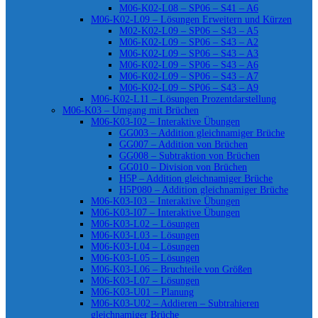
M06-K02-L08 – SP06 – S41 – A6
M06-K02-L09 – Lösungen Erweitern und Kürzen
M02-K02-L09 – SP06 – S43 – A5
M06-K02-L09 – SP06 – S43 – A2
M06-K02-L09 – SP06 – S43 – A3
M06-K02-L09 – SP06 – S43 – A6
M06-K02-L09 – SP06 – S43 – A7
M06-K02-L09 – SP06 – S43 – A9
M06-K02-L11 – Lösungen Prozentdarstellung
M06-K03 – Umgang mit Brüchen
M06-K03-I02 – Interaktive Übungen
GG003 – Addition gleichnamiger Brüche
GG007 – Addition von Brüchen
GG008 – Subtraktion von Brüchen
GG010 – Division von Brüchen
H5P – Addition gleichnamiger Brüche
H5P080 – Addition gleichnamiger Brüche
M06-K03-I03 – Interaktive Übungen
M06-K03-I07 – Interaktive Übungen
M06-K03-L02 – Lösungen
M06-K03-L03 – Lösungen
M06-K03-L04 – Lösungen
M06-K03-L05 – Lösungen
M06-K03-L06 – Bruchteile von Größen
M06-K03-L07 – Lösungen
M06-K03-U01 – Planung
M06-K03-U02 – Addieren – Subtrahieren
gleichnamiger Brüche