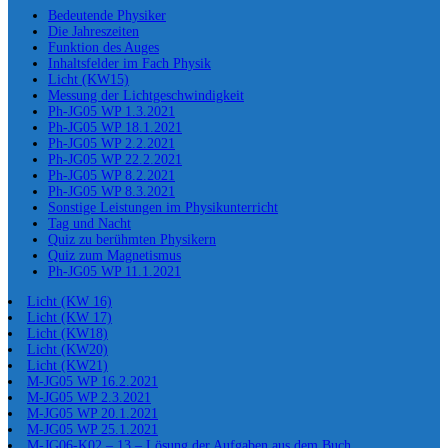
Bedeutende Physiker
Die Jahreszeiten
Funktion des Auges
Inhaltsfelder im Fach Physik
Licht (KW15)
Messung der Lichtgeschwindigkeit
Ph-JG05 WP 1.3.2021
Ph-JG05 WP 18.1.2021
Ph-JG05 WP 2.2.2021
Ph-JG05 WP 22.2.2021
Ph-JG05 WP 8.2.2021
Ph-JG05 WP 8.3.2021
Sonstige Leistungen im Physikunterricht
Tag und Nacht
Quiz zu berühmten Physikern
Quiz zum Magnetismus
Ph-JG05 WP 11.1.2021
Licht (KW 16)
Licht (KW 17)
Licht (KW18)
Licht (KW20)
Licht (KW21)
M-JG05 WP 16.2.2021
M-JG05 WP 2.3.2021
M-JG05 WP 20.1.2021
M-JG05 WP 25.1.2021
M-JG06-K02 – 13 – Lösung der Aufgaben aus dem Buch