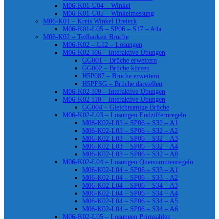
M06-K01-U04 – Winkel
M06-K01-U05 – Winkelmessung
M06-K01 – Kreis Winkel Dreieck
M06-K01-L05 – SP06 – S17 – A4a
M06-K02 – Teilbarkeit Brüche
M06-K02 – L12 – Lösungen
M06-K02-I06 – Interaktive Übungen
GG001 – Brüche erweitern
GG002 – Brüche kürzen
H5P087 – Brüche erweitern
H5PFSG – Brüche darstellen
M06-K02-I09 – Interaktive Übungen
M06-K02-I10 – Interaktive Übungen
GG004 – Gleichnamige Brüche
M06-K02-L03 – Lösungen Endziffernregeln
M06-K02-L03 – SP06 – S32 – A1
M06-K02-L03 – SP06 – S32 – A2
M06-K02-L03 – SP06 – S32 – A3
M06-K02-L03 – SP06 – S32 – A4
M06-K02-L03 – SP06 – S32 – A8
M06-K02-L04 – Lösungen Quersummenregeln
M06-K02-L04 – SP06 – S33 – A1
M06-K02-L04 – SP06 – S33 – A2
M06-K02-L04 – SP06 – S34 – A3
M06-K02-L04 – SP06 – S34 – A4
M06-K02-L04 – SP06 – S34 – A5
M06-K02-L04 – SP06 – S34 – A6
M06-K02-L05 – Lösungen Primzahlen