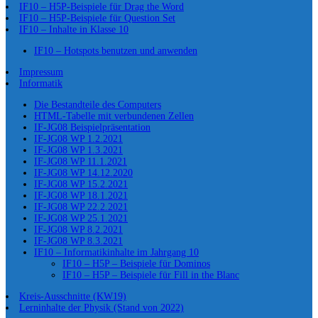
IF10 – H5P-Beispiele für Drag the Word
IF10 – H5P-Beispiele für Question Set
IF10 – Inhalte in Klasse 10
IF10 – Hotspots benutzen und anwenden
Impressum
Informatik
Die Bestandteile des Computers
HTML-Tabelle mit verbundenen Zellen
IF-JG08 Beispielpräsentation
IF-JG08 WP 1.2.2021
IF-JG08 WP 1.3.2021
IF-JG08 WP 11.1.2021
IF-JG08 WP 14.12.2020
IF-JG08 WP 15.2.2021
IF-JG08 WP 18.1.2021
IF-JG08 WP 22.2.2021
IF-JG08 WP 25.1.2021
IF-JG08 WP 8.2.2021
IF-JG08 WP 8.3.2021
IF10 – Informatikinhalte im Jahrgang 10
IF10 – H5P – Beispiele für Dominos
IF10 – H5P – Beispiele für Fill in the Blanc
Kreis-Ausschnitte (KW19)
Lerninhalte der Physik (Stand von 2022)