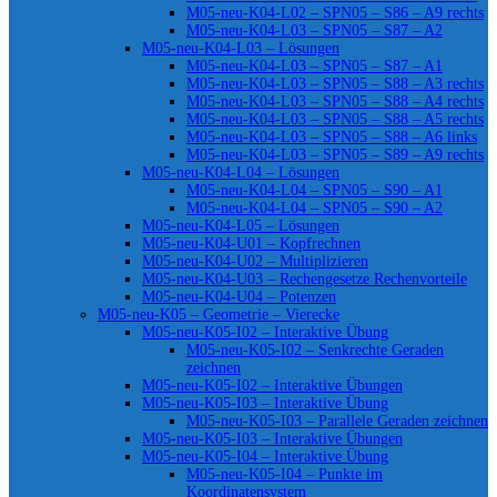
M05-neu-K04-L02 – SPN05 – S86 – A9 rechts
M05-neu-K04-L03 – SPN05 – S87 – A2
M05-neu-K04-L03 – Lösungen
M05-neu-K04-L03 – SPN05 – S87 – A1
M05-neu-K04-L03 – SPN05 – S88 – A3 rechts
M05-neu-K04-L03 – SPN05 – S88 – A4 rechts
M05-neu-K04-L03 – SPN05 – S88 – A5 rechts
M05-neu-K04-L03 – SPN05 – S88 – A6 links
M05-neu-K04-L03 – SPN05 – S89 – A9 rechts
M05-neu-K04-L04 – Lösungen
M05-neu-K04-L04 – SPN05 – S90 – A1
M05-neu-K04-L04 – SPN05 – S90 – A2
M05-neu-K04-L05 – Lösungen
M05-neu-K04-U01 – Kopfrechnen
M05-neu-K04-U02 – Multiplizieren
M05-neu-K04-U03 – Rechengesetze Rechenvorteile
M05-neu-K04-U04 – Potenzen
M05-neu-K05 – Geometrie – Vierecke
M05-neu-K05-I02 – Interaktive Übung
M05-neu-K05-I02 – Senkrechte Geraden
zeichnen
M05-neu-K05-I02 – Interaktive Übungen
M05-neu-K05-I03 – Interaktive Übung
M05-neu-K05-I03 – Parallele Geraden zeichnen
M05-neu-K05-I03 – Interaktive Übungen
M05-neu-K05-I04 – Interaktive Übung
M05-neu-K05-I04 – Punkte im
Koordinatensystem