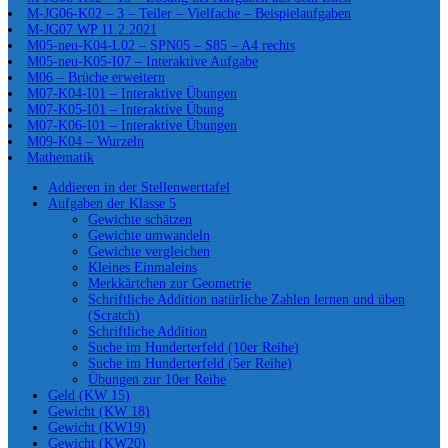
M-JG06-K02 – 3 – Teiler – Vielfache – Beispielaufgaben
M-JG07 WP 11.2.2021
M05-neu-K04-L02 – SPN05 – S85 – A4 rechts
M05-neu-K05-I07 – Interaktive Aufgabe
M06 – Brüche erweitern
M07-K04-I01 – Interaktive Übungen
M07-K05-I01 – Interaktive Übung
M07-K06-I01 – Interaktive Übungen
M09-K04 – Wurzeln
Mathematik
Addieren in der Stellenwerttafel
Aufgaben der Klasse 5
Gewichte schätzen
Gewichte umwandeln
Gewichte vergleichen
Kleines Einmaleins
Merkkärtchen zur Geometrie
Schriftliche Addition natürliche Zahlen lernen und üben
(Scratch)
Schriftliche Addition
Suche im Hunderterfeld (10er Reihe)
Suche im Hunderterfeld (5er Reihe)
Übungen zur 10er Reihe
Geld (KW 15)
Gewicht (KW 18)
Gewicht (KW19)
Gewicht (KW20)