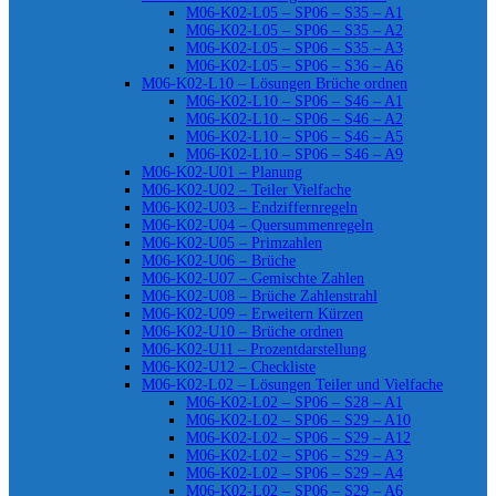
M06-K02-L05 – SP06 – S35 – A1
M06-K02-L05 – SP06 – S35 – A2
M06-K02-L05 – SP06 – S35 – A3
M06-K02-L05 – SP06 – S36 – A6
M06-K02-L10 – Lösungen Brüche ordnen
M06-K02-L10 – SP06 – S46 – A1
M06-K02-L10 – SP06 – S46 – A2
M06-K02-L10 – SP06 – S46 – A5
M06-K02-L10 – SP06 – S46 – A9
M06-K02-U01 – Planung
M06-K02-U02 – Teiler Vielfache
M06-K02-U03 – Endziffernregeln
M06-K02-U04 – Quersummenregeln
M06-K02-U05 – Primzahlen
M06-K02-U06 – Brüche
M06-K02-U07 – Gemischte Zahlen
M06-K02-U08 – Brüche Zahlenstrahl
M06-K02-U09 – Erweitern Kürzen
M06-K02-U10 – Brüche ordnen
M06-K02-U11 – Prozentdarstellung
M06-K02-U12 – Checkliste
M06-K02-L02 – Lösungen Teiler und Vielfache
M06-K02-L02 – SP06 – S28 – A1
M06-K02-L02 – SP06 – S29 – A10
M06-K02-L02 – SP06 – S29 – A12
M06-K02-L02 – SP06 – S29 – A3
M06-K02-L02 – SP06 – S29 – A4
M06-K02-L02 – SP06 – S29 – A6