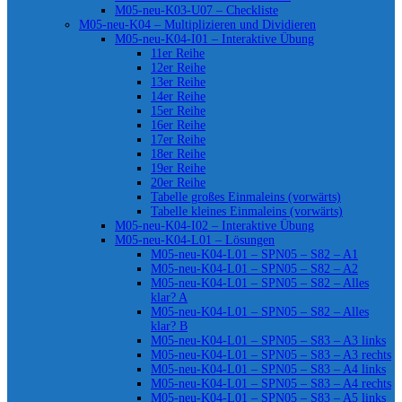
M05-neu-K03-U07 – Checkliste
M05-neu-K04 – Multiplizieren und Dividieren
M05-neu-K04-I01 – Interaktive Übung
11er Reihe
12er Reihe
13er Reihe
14er Reihe
15er Reihe
16er Reihe
17er Reihe
18er Reihe
19er Reihe
20er Reihe
Tabelle großes Einmaleins (vorwärts)
Tabelle kleines Einmaleins (vorwärts)
M05-neu-K04-I02 – Interaktive Übung
M05-neu-K04-L01 – Lösungen
M05-neu-K04-L01 – SPN05 – S82 – A1
M05-neu-K04-L01 – SPN05 – S82 – A2
M05-neu-K04-L01 – SPN05 – S82 – Alles
klar? A
M05-neu-K04-L01 – SPN05 – S82 – Alles
klar? B
M05-neu-K04-L01 – SPN05 – S83 – A3 links
M05-neu-K04-L01 – SPN05 – S83 – A3 rechts
M05-neu-K04-L01 – SPN05 – S83 – A4 links
M05-neu-K04-L01 – SPN05 – S83 – A4 rechts
M05-neu-K04-L01 – SPN05 – S83 – A5 links