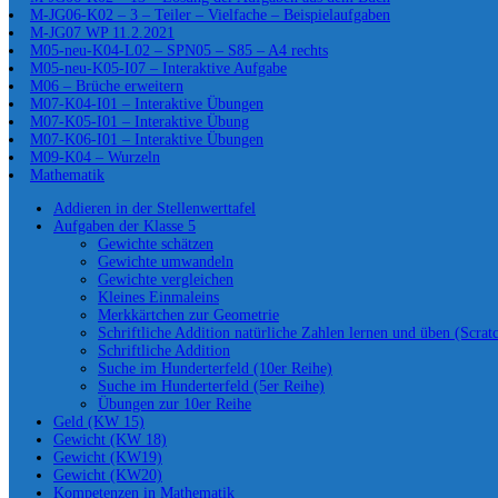
M-JG06-K02 – 3 – Teiler – Vielfache – Beispielaufgaben
M-JG07 WP 11.2.2021
M05-neu-K04-L02 – SPN05 – S85 – A4 rechts
M05-neu-K05-I07 – Interaktive Aufgabe
M06 – Brüche erweitern
M07-K04-I01 – Interaktive Übungen
M07-K05-I01 – Interaktive Übung
M07-K06-I01 – Interaktive Übungen
M09-K04 – Wurzeln
Mathematik
Addieren in der Stellenwerttafel
Aufgaben der Klasse 5
Gewichte schätzen
Gewichte umwandeln
Gewichte vergleichen
Kleines Einmaleins
Merkkärtchen zur Geometrie
Schriftliche Addition natürliche Zahlen lernen und üben (Scrat
Schriftliche Addition
Suche im Hunderterfeld (10er Reihe)
Suche im Hunderterfeld (5er Reihe)
Übungen zur 10er Reihe
Geld (KW 15)
Gewicht (KW 18)
Gewicht (KW19)
Gewicht (KW20)
Kompetenzen in Mathematik