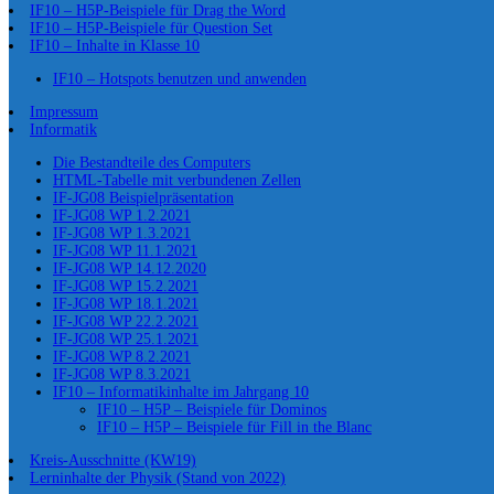
IF10 – H5P-Beispiele für Drag the Word
IF10 – H5P-Beispiele für Question Set
IF10 – Inhalte in Klasse 10
IF10 – Hotspots benutzen und anwenden
Impressum
Informatik
Die Bestandteile des Computers
HTML-Tabelle mit verbundenen Zellen
IF-JG08 Beispielpräsentation
IF-JG08 WP 1.2.2021
IF-JG08 WP 1.3.2021
IF-JG08 WP 11.1.2021
IF-JG08 WP 14.12.2020
IF-JG08 WP 15.2.2021
IF-JG08 WP 18.1.2021
IF-JG08 WP 22.2.2021
IF-JG08 WP 25.1.2021
IF-JG08 WP 8.2.2021
IF-JG08 WP 8.3.2021
IF10 – Informatikinhalte im Jahrgang 10
IF10 – H5P – Beispiele für Dominos
IF10 – H5P – Beispiele für Fill in the Blanc
Kreis-Ausschnitte (KW19)
Lerninhalte der Physik (Stand von 2022)