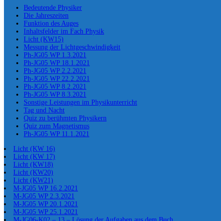
Bedeutende Physiker
Die Jahreszeiten
Funktion des Auges
Inhaltsfelder im Fach Physik
Licht (KW15)
Messung der Lichtgeschwindigkeit
Ph-JG05 WP 1.3.2021
Ph-JG05 WP 18.1.2021
Ph-JG05 WP 2.2.2021
Ph-JG05 WP 22.2.2021
Ph-JG05 WP 8.2.2021
Ph-JG05 WP 8.3.2021
Sonstige Leistungen im Physikunterricht
Tag und Nacht
Quiz zu berühmten Physikern
Quiz zum Magnetismus
Ph-JG05 WP 11.1.2021
Licht (KW 16)
Licht (KW 17)
Licht (KW18)
Licht (KW20)
Licht (KW21)
M-JG05 WP 16.2.2021
M-JG05 WP 2.3.2021
M-JG05 WP 20.1.2021
M-JG05 WP 25.1.2021
M-JG06-K02 – 13 – Lösung der Aufgaben aus dem Buch