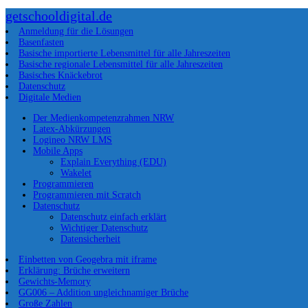
getschooldigital.de
Anmeldung für die Lösungen
Basenfasten
Basische importierte Lebensmittel für alle Jahreszeiten
Basische regionale Lebensmittel für alle Jahreszeiten
Basisches Knäckebrot
Datenschutz
Digitale Medien
Der Medienkompetenzrahmen NRW
Latex-Abkürzungen
Logineo NRW LMS
Mobile Apps
Explain Everything (EDU)
Wakelet
Programmieren
Programmieren mit Scratch
Datenschutz
Datenschutz einfach erklärt
Wichtiger Datenschutz
Datensicherheit
Einbetten von Geogebra mit iframe
Erklärung: Brüche erweitern
Gewichts-Memory
GG006 – Addition ungleichnamiger Brüche
Große Zahlen