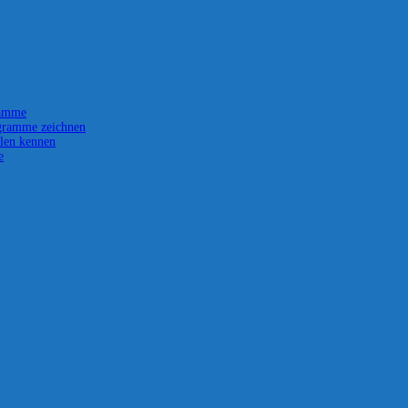
ramme
gramme zeichnen
len kennen
e