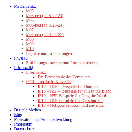
Zum
Mathematik
Inhalt
M05
springen
M05-neu (ab SJ22/23)
M06
M06-neu (ab SJ23-24)
M07
M07-neu (ab SJ24-25)
M08
M09
M10
Begriffe und Erläuterungen
Physik
Einführungshinweise zum Physikunterricht
Informatik
Informatik
Die Bestandteile des Computers
IF10 – Inhalte in Klasse 10
IF10 – H5P – Beispiele für Dominos
IF10 – H5P – Beispiele für Fill in the Blanc
IF10 – H5P-Beispiele für Drag the Word
IF10 – H5P-Beispiele für Question Set
IF10 – Hotspots benutzen und anwenden
Digitale Medien
Blog
Motivation und Weiterentwicklung
Impressum
Datenschutz