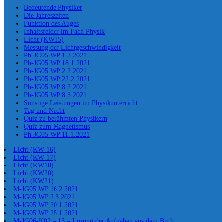
Bedeutende Physiker
Die Jahreszeiten
Funktion des Auges
Inhaltsfelder im Fach Physik
Licht (KW15)
Messung der Lichtgeschwindigkeit
Ph-JG05 WP 1.3.2021
Ph-JG05 WP 18.1.2021
Ph-JG05 WP 2.2.2021
Ph-JG05 WP 22.2.2021
Ph-JG05 WP 8.2.2021
Ph-JG05 WP 8.3.2021
Sonstige Leistungen im Physikunterricht
Tag und Nacht
Quiz zu berühmten Physikern
Quiz zum Magnetismus
Ph-JG05 WP 11.1.2021
Licht (KW 16)
Licht (KW 17)
Licht (KW18)
Licht (KW20)
Licht (KW21)
M-JG05 WP 16.2.2021
M-JG05 WP 2.3.2021
M-JG05 WP 20.1.2021
M-JG05 WP 25.1.2021
M-JG06-K02 – 13 – Lösung der Aufgaben aus dem Buch