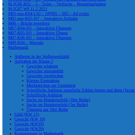
M-JG06-K02 – 3 – Teiler – Vielfache – Beispielaufgaben
M-JG07 WP 11.2.2021
M05-neu-K04-L02 – SPN05 – S85 – A4 rechts
M05-neu-K05-I07 – Interaktive Aufgabe
M06 – Brüche erweitern
M07-K04-I01 – Interaktive Übungen
M07-K05-I01 – Interaktive Übung
M07-K06-I01 – Interaktive Übungen
M09-K04 – Wurzeln
Mathematik
Addieren in der Stellenwerttafel
Aufgaben der Klasse 5
Gewichte schätzen
Gewichte umwandeln
Gewichte vergleichen
Kleines Einmaleins
Merkkärtchen zur Geometrie
Schriftliche Addition natürliche Zahlen lernen und üben (Scrat
Schriftliche Addition
Suche im Hunderterfeld (10er Reihe)
Suche im Hunderterfeld (5er Reihe)
Übungen zur 10er Reihe
Geld (KW 15)
Gewicht (KW 18)
Gewicht (KW19)
Gewicht (KW20)
Kompetenzen in Mathematik