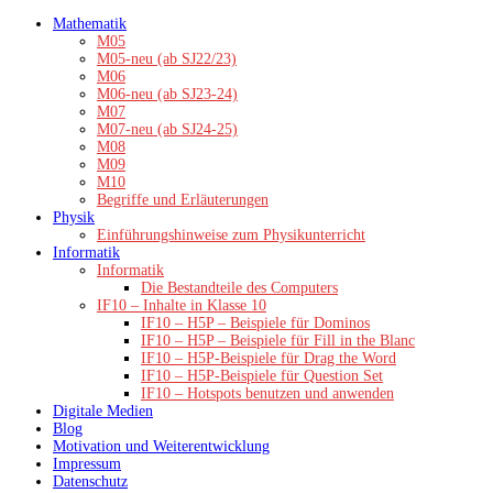
Zum
Mathematik
Inhalt
M05
springen
M05-neu (ab SJ22/23)
M06
M06-neu (ab SJ23-24)
M07
M07-neu (ab SJ24-25)
M08
M09
M10
Begriffe und Erläuterungen
Physik
Einführungshinweise zum Physikunterricht
Informatik
Informatik
Die Bestandteile des Computers
IF10 – Inhalte in Klasse 10
IF10 – H5P – Beispiele für Dominos
IF10 – H5P – Beispiele für Fill in the Blanc
IF10 – H5P-Beispiele für Drag the Word
IF10 – H5P-Beispiele für Question Set
IF10 – Hotspots benutzen und anwenden
Digitale Medien
Blog
Motivation und Weiterentwicklung
Impressum
Datenschutz