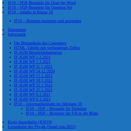
IF10 – H5P-Beispiele für Drag the Word
IF10 – H5P-Beispiele für Question Set
IF10 – Inhalte in Klasse 10
IF10 – Hotspots benutzen und anwenden
Impressum
Informatik
Die Bestandteile des Computers
HTML-Tabelle mit verbundenen Zellen
IF-JG08 Beispielpräsentation
IF-JG08 WP 1.2.2021
IF-JG08 WP 1.3.2021
IF-JG08 WP 11.1.2021
IF-JG08 WP 14.12.2020
IF-JG08 WP 15.2.2021
IF-JG08 WP 18.1.2021
IF-JG08 WP 22.2.2021
IF-JG08 WP 25.1.2021
IF-JG08 WP 8.2.2021
IF-JG08 WP 8.3.2021
IF10 – Informatikinhalte im Jahrgang 10
IF10 – H5P – Beispiele für Dominos
IF10 – H5P – Beispiele für Fill in the Blanc
Kreis-Ausschnitte (KW19)
Lerninhalte der Physik (Stand von 2022)