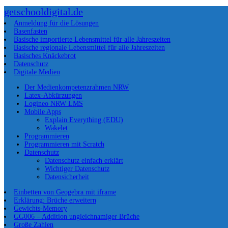
getschooldigital.de
Anmeldung für die Lösungen
Basenfasten
Basische importierte Lebensmittel für alle Jahreszeiten
Basische regionale Lebensmittel für alle Jahreszeiten
Basisches Knäckebrot
Datenschutz
Digitale Medien
Der Medienkompetenzrahmen NRW
Latex-Abkürzungen
Logineo NRW LMS
Mobile Apps
Explain Everything (EDU)
Wakelet
Programmieren
Programmieren mit Scratch
Datenschutz
Datenschutz einfach erklärt
Wichtiger Datenschutz
Datensicherheit
Einbetten von Geogebra mit iframe
Erklärung: Brüche erweitern
Gewichts-Memory
GG006 – Addition ungleichnamiger Brüche
Große Zahlen