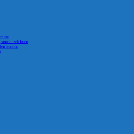
ramme
gramme zeichnen
len kennen
e