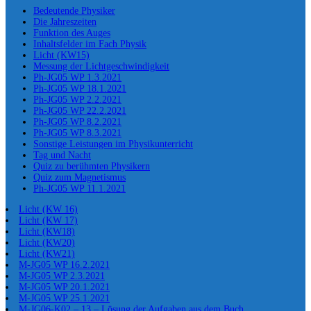
Bedeutende Physiker
Die Jahreszeiten
Funktion des Auges
Inhaltsfelder im Fach Physik
Licht (KW15)
Messung der Lichtgeschwindigkeit
Ph-JG05 WP 1.3.2021
Ph-JG05 WP 18.1.2021
Ph-JG05 WP 2.2.2021
Ph-JG05 WP 22.2.2021
Ph-JG05 WP 8.2.2021
Ph-JG05 WP 8.3.2021
Sonstige Leistungen im Physikunterricht
Tag und Nacht
Quiz zu berühmten Physikern
Quiz zum Magnetismus
Ph-JG05 WP 11.1.2021
Licht (KW 16)
Licht (KW 17)
Licht (KW18)
Licht (KW20)
Licht (KW21)
M-JG05 WP 16.2.2021
M-JG05 WP 2.3.2021
M-JG05 WP 20.1.2021
M-JG05 WP 25.1.2021
M-JG06-K02 – 13 – Lösung der Aufgaben aus dem Buch