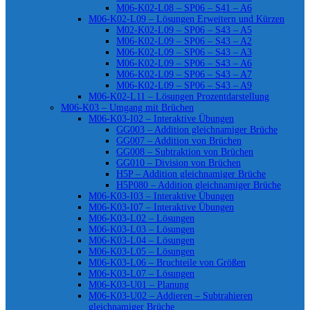
M06-K02-L08 – SP06 – S41 – A6
M06-K02-L09 – Lösungen Erweitern und Kürzen
M02-K02-L09 – SP06 – S43 – A5
M06-K02-L09 – SP06 – S43 – A2
M06-K02-L09 – SP06 – S43 – A3
M06-K02-L09 – SP06 – S43 – A6
M06-K02-L09 – SP06 – S43 – A7
M06-K02-L09 – SP06 – S43 – A9
M06-K02-L11 – Lösungen Prozentdarstellung
M06-K03 – Umgang mit Brüchen
M06-K03-I02 – Interaktive Übungen
GG003 – Addition gleichnamiger Brüche
GG007 – Addition von Brüchen
GG008 – Subtraktion von Brüchen
GG010 – Division von Brüchen
H5P – Addition gleichnamiger Brüche
H5P080 – Addition gleichnamiger Brüche
M06-K03-I03 – Interaktive Übungen
M06-K03-I07 – Interaktive Übungen
M06-K03-L02 – Lösungen
M06-K03-L03 – Lösungen
M06-K03-L04 – Lösungen
M06-K03-L05 – Lösungen
M06-K03-L06 – Bruchteile von Größen
M06-K03-L07 – Lösungen
M06-K03-U01 – Planung
M06-K03-U02 – Addieren – Subtrahieren
gleichnamiger Brüche