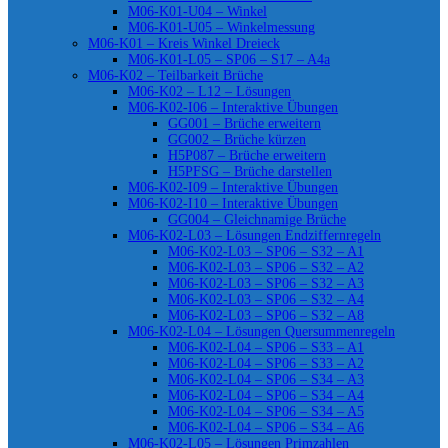
M06-K01-U04 – Winkel
M06-K01-U05 – Winkelmessung
M06-K01 – Kreis Winkel Dreieck
M06-K01-L05 – SP06 – S17 – A4a
M06-K02 – Teilbarkeit Brüche
M06-K02 – L12 – Lösungen
M06-K02-I06 – Interaktive Übungen
GG001 – Brüche erweitern
GG002 – Brüche kürzen
H5P087 – Brüche erweitern
H5PFSG – Brüche darstellen
M06-K02-I09 – Interaktive Übungen
M06-K02-I10 – Interaktive Übungen
GG004 – Gleichnamige Brüche
M06-K02-L03 – Lösungen Endziffernregeln
M06-K02-L03 – SP06 – S32 – A1
M06-K02-L03 – SP06 – S32 – A2
M06-K02-L03 – SP06 – S32 – A3
M06-K02-L03 – SP06 – S32 – A4
M06-K02-L03 – SP06 – S32 – A8
M06-K02-L04 – Lösungen Quersummenregeln
M06-K02-L04 – SP06 – S33 – A1
M06-K02-L04 – SP06 – S33 – A2
M06-K02-L04 – SP06 – S34 – A3
M06-K02-L04 – SP06 – S34 – A4
M06-K02-L04 – SP06 – S34 – A5
M06-K02-L04 – SP06 – S34 – A6
M06-K02-L05 – Lösungen Primzahlen