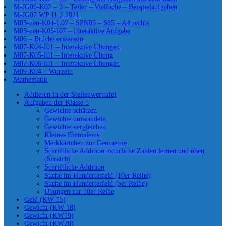
M-JG06-K02 – 3 – Teiler – Vielfache – Beispielaufgaben
M-JG07 WP 11.2.2021
M05-neu-K04-L02 – SPN05 – S85 – A4 rechts
M05-neu-K05-I07 – Interaktive Aufgabe
M06 – Brüche erweitern
M07-K04-I01 – Interaktive Übungen
M07-K05-I01 – Interaktive Übung
M07-K06-I01 – Interaktive Übungen
M09-K04 – Wurzeln
Mathematik
Addieren in der Stellenwerttafel
Aufgaben der Klasse 5
Gewichte schätzen
Gewichte umwandeln
Gewichte vergleichen
Kleines Einmaleins
Merkkärtchen zur Geometrie
Schriftliche Addition natürliche Zahlen lernen und üben
(Scratch)
Schriftliche Addition
Suche im Hunderterfeld (10er Reihe)
Suche im Hunderterfeld (5er Reihe)
Übungen zur 10er Reihe
Geld (KW 15)
Gewicht (KW 18)
Gewicht (KW19)
Gewicht (KW20)