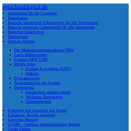
getschooldigital.de
Anmeldung für die Lösungen
Basenfasten
Basische importierte Lebensmittel für alle Jahreszeiten
Basische regionale Lebensmittel für alle Jahreszeiten
Basisches Knäckebrot
Datenschutz
Digitale Medien
Der Medienkompetenzrahmen NRW
Latex-Abkürzungen
Logineo NRW LMS
Mobile Apps
Explain Everything (EDU)
Wakelet
Programmieren
Programmieren mit Scratch
Datenschutz
Datenschutz einfach erklärt
Wichtiger Datenschutz
Datensicherheit
Einbetten von Geogebra mit iframe
Erklärung: Brüche erweitern
Gewichts-Memory
GG006 – Addition ungleichnamiger Brüche
Große Zahlen