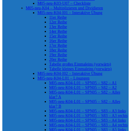
M05-neu-K03-U07 – Checkliste
M05-neu-K04 – Multiplizieren und Dividieren
M05-neu-K04-I01 – Interaktive Übung
11er Reihe
12er Reihe
13er Reihe
14er Reihe
15er Reihe
16er Reihe
17er Reihe
18er Reihe
19er Reihe
20er Reihe
Tabelle großes Einmaleins (vorwärts)
Tabelle kleines Einmaleins (vorwärts)
M05-neu-K04-I02 – Interaktive Übung
M05-neu-K04-L01 – Lösungen
M05-neu-K04-L01 – SPN05 – S82 – A1
M05-neu-K04-L01 – SPN05 – S82 – A2
M05-neu-K04-L01 – SPN05 – S82 – Alles
klar? A
M05-neu-K04-L01 – SPN05 – S82 – Alles
klar? B
M05-neu-K04-L01 – SPN05 – S83 – A3 links
M05-neu-K04-L01 – SPN05 – S83 – A3 rechts
M05-neu-K04-L01 – SPN05 – S83 – A4 links
M05-neu-K04-L01 – SPN05 – S83 – A4 rechts
M05-neu-K04-L01 – SPN05 – S83 – A5 links