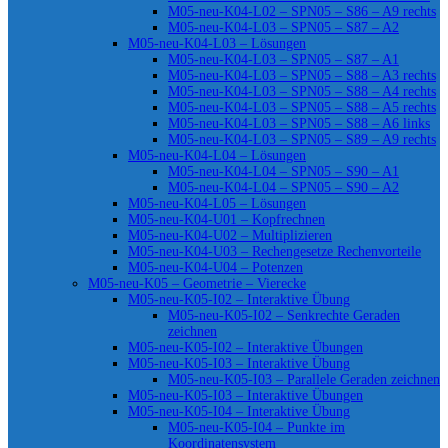
M05-neu-K04-L02 – SPN05 – S86 – A9 rechts
M05-neu-K04-L03 – SPN05 – S87 – A2
M05-neu-K04-L03 – Lösungen
M05-neu-K04-L03 – SPN05 – S87 – A1
M05-neu-K04-L03 – SPN05 – S88 – A3 rechts
M05-neu-K04-L03 – SPN05 – S88 – A4 rechts
M05-neu-K04-L03 – SPN05 – S88 – A5 rechts
M05-neu-K04-L03 – SPN05 – S88 – A6 links
M05-neu-K04-L03 – SPN05 – S89 – A9 rechts
M05-neu-K04-L04 – Lösungen
M05-neu-K04-L04 – SPN05 – S90 – A1
M05-neu-K04-L04 – SPN05 – S90 – A2
M05-neu-K04-L05 – Lösungen
M05-neu-K04-U01 – Kopfrechnen
M05-neu-K04-U02 – Multiplizieren
M05-neu-K04-U03 – Rechengesetze Rechenvorteile
M05-neu-K04-U04 – Potenzen
M05-neu-K05 – Geometrie – Vierecke
M05-neu-K05-I02 – Interaktive Übung
M05-neu-K05-I02 – Senkrechte Geraden
zeichnen
M05-neu-K05-I02 – Interaktive Übungen
M05-neu-K05-I03 – Interaktive Übung
M05-neu-K05-I03 – Parallele Geraden zeichnen
M05-neu-K05-I03 – Interaktive Übungen
M05-neu-K05-I04 – Interaktive Übung
M05-neu-K05-I04 – Punkte im
Koordinatensystem