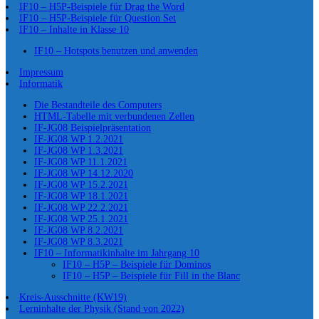
IF10 – H5P-Beispiele für Drag the Word
IF10 – H5P-Beispiele für Question Set
IF10 – Inhalte in Klasse 10
IF10 – Hotspots benutzen und anwenden
Impressum
Informatik
Die Bestandteile des Computers
HTML-Tabelle mit verbundenen Zellen
IF-JG08 Beispielpräsentation
IF-JG08 WP 1.2.2021
IF-JG08 WP 1.3.2021
IF-JG08 WP 11.1.2021
IF-JG08 WP 14.12.2020
IF-JG08 WP 15.2.2021
IF-JG08 WP 18.1.2021
IF-JG08 WP 22.2.2021
IF-JG08 WP 25.1.2021
IF-JG08 WP 8.2.2021
IF-JG08 WP 8.3.2021
IF10 – Informatikinhalte im Jahrgang 10
IF10 – H5P – Beispiele für Dominos
IF10 – H5P – Beispiele für Fill in the Blanc
Kreis-Ausschnitte (KW19)
Lerninhalte der Physik (Stand von 2022)