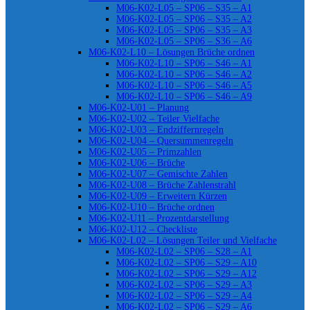
M06-K02-L05 – SP06 – S35 – A1
M06-K02-L05 – SP06 – S35 – A2
M06-K02-L05 – SP06 – S35 – A3
M06-K02-L05 – SP06 – S36 – A6
M06-K02-L10 – Lösungen Brüche ordnen
M06-K02-L10 – SP06 – S46 – A1
M06-K02-L10 – SP06 – S46 – A2
M06-K02-L10 – SP06 – S46 – A5
M06-K02-L10 – SP06 – S46 – A9
M06-K02-U01 – Planung
M06-K02-U02 – Teiler Vielfache
M06-K02-U03 – Endziffernregeln
M06-K02-U04 – Quersummenregeln
M06-K02-U05 – Primzahlen
M06-K02-U06 – Brüche
M06-K02-U07 – Gemischte Zahlen
M06-K02-U08 – Brüche Zahlenstrahl
M06-K02-U09 – Erweitern Kürzen
M06-K02-U10 – Brüche ordnen
M06-K02-U11 – Prozentdarstellung
M06-K02-U12 – Checkliste
M06-K02-L02 – Lösungen Teiler und Vielfache
M06-K02-L02 – SP06 – S28 – A1
M06-K02-L02 – SP06 – S29 – A10
M06-K02-L02 – SP06 – S29 – A12
M06-K02-L02 – SP06 – S29 – A3
M06-K02-L02 – SP06 – S29 – A4
M06-K02-L02 – SP06 – S29 – A6