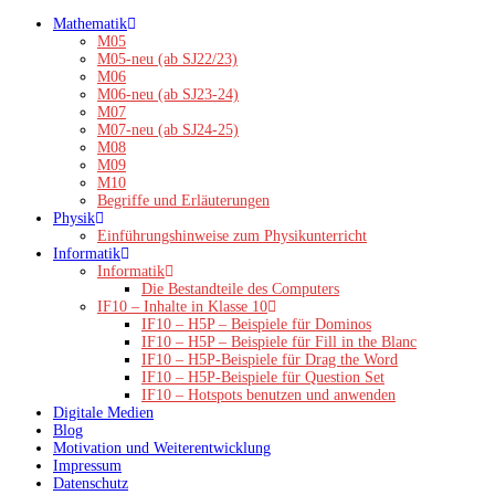
Zum
Mathematik
Inhalt
M05
springen
M05-neu (ab SJ22/23)
M06
M06-neu (ab SJ23-24)
M07
M07-neu (ab SJ24-25)
M08
M09
M10
Begriffe und Erläuterungen
Physik
Einführungshinweise zum Physikunterricht
Informatik
Informatik
Die Bestandteile des Computers
IF10 – Inhalte in Klasse 10
IF10 – H5P – Beispiele für Dominos
IF10 – H5P – Beispiele für Fill in the Blanc
IF10 – H5P-Beispiele für Drag the Word
IF10 – H5P-Beispiele für Question Set
IF10 – Hotspots benutzen und anwenden
Digitale Medien
Blog
Motivation und Weiterentwicklung
Impressum
Datenschutz