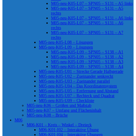
M05-neu-K05-L07 – SPN05 – S131 – A5 links
M05-neu-K05-L07 – SPN05 – S131 – A5
rechts
M05-neu-K05-L07 – SPN05 – S131 – A6 links
M05-neu-K05-L07 – SPN05 – S131 – A6
rechts
M05-neu-K05-L07 – SPN05 – S131 – A7
rechts
M05-neu-K05-L08 – Lösungen
M05-neu-K05-L09 – Lösungen
M05-neu-K05-L09 – SPN05 – S138 – A1
M05-neu-K05-L09 – SPN05 – S138 – A2
M05-neu-K05-L09 – SPN05 – S138 – A3
M05-neu-K05-L09 – SPN05 – S138 – A4
M05-neu-K05-U01 – Strecke Gerade Halbgerade
M05-neu-K05-U02 – Zueinander senkrecht
M05-neu-K05-U03 – Zueinander parallel
M05-neu-K05-U04 – Das Koordinatensystem
M05-neu-K05-U05 – Entfernung und Abstand
M05-neu-K05-U07 – Rechteck und Quadrat
M05-neu-K05-U09 – Checkliste
M05-neu-K06 – Größen und Maßstab
M05-neu-K07 – Umfang und Flächeninhalt
M05-neu-K08 – Brüche
M06
M06-K01 – Kreis – Winkel – Dreieck
M06-K01-I02 – Interaktive Übung
M06-K01-I04 – Interaktive Übungen