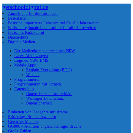
getschooldigital.de
Anmeldung für die Lösungen
Basenfasten
Basische importierte Lebensmittel für alle Jahreszeiten
Basische regionale Lebensmittel für alle Jahreszeiten
Basisches Knäckebrot
Datenschutz
Digitale Medien
Der Medienkompetenzrahmen NRW
Latex-Abkürzungen
Logineo NRW LMS
Mobile Apps
Explain Everything (EDU)
Wakelet
Programmieren
Programmieren mit Scratch
Datenschutz
Datenschutz einfach erklärt
Wichtiger Datenschutz
Datensicherheit
Einbetten von Geogebra mit iframe
Erklärung: Brüche erweitern
Gewichts-Memory
GG006 – Addition ungleichnamiger Brüche
Große Zahlen