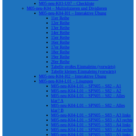
M05-neu-K03-U07 – Checkliste
M05-neu-K04 – Multiplizieren und Dividieren
M05-neu-K04-I01 – Interaktive Übung
11er Reihe
12er Reihe
13er Reihe
14er Reihe
15er Reihe
16er Reihe
17er Reihe
18er Reihe
19er Reihe
20er Reihe
Tabelle großes Einmaleins (vorwärts)
Tabelle kleines Einmaleins (vorwärts)
M05-neu-K04-I02 – Interaktive Übung
M05-neu-K04-L01 – Lösungen
M05-neu-K04-L01 – SPN05 – S82 – A1
M05-neu-K04-L01 – SPN05 – S82 – A2
M05-neu-K04-L01 – SPN05 – S82 – Alles
klar? A
M05-neu-K04-L01 – SPN05 – S82 – Alles
klar? B
M05-neu-K04-L01 – SPN05 – S83 – A3 links
M05-neu-K04-L01 – SPN05 – S83 – A3 rechts
M05-neu-K04-L01 – SPN05 – S83 – A4 links
M05-neu-K04-L01 – SPN05 – S83 – A4 rechts
M05-neu-K04-L01 – SPN05 – S83 – A5 links