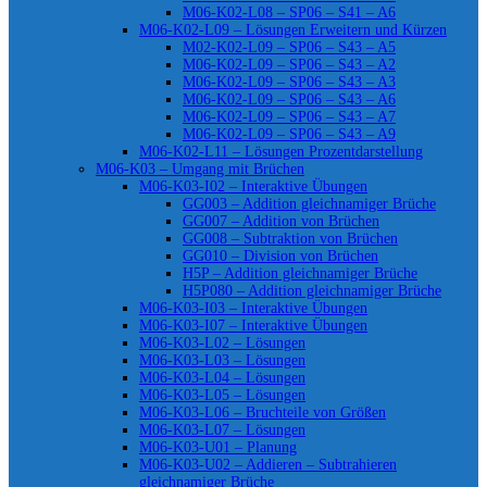
M06-K02-L08 – SP06 – S41 – A6
M06-K02-L09 – Lösungen Erweitern und Kürzen
M02-K02-L09 – SP06 – S43 – A5
M06-K02-L09 – SP06 – S43 – A2
M06-K02-L09 – SP06 – S43 – A3
M06-K02-L09 – SP06 – S43 – A6
M06-K02-L09 – SP06 – S43 – A7
M06-K02-L09 – SP06 – S43 – A9
M06-K02-L11 – Lösungen Prozentdarstellung
M06-K03 – Umgang mit Brüchen
M06-K03-I02 – Interaktive Übungen
GG003 – Addition gleichnamiger Brüche
GG007 – Addition von Brüchen
GG008 – Subtraktion von Brüchen
GG010 – Division von Brüchen
H5P – Addition gleichnamiger Brüche
H5P080 – Addition gleichnamiger Brüche
M06-K03-I03 – Interaktive Übungen
M06-K03-I07 – Interaktive Übungen
M06-K03-L02 – Lösungen
M06-K03-L03 – Lösungen
M06-K03-L04 – Lösungen
M06-K03-L05 – Lösungen
M06-K03-L06 – Bruchteile von Größen
M06-K03-L07 – Lösungen
M06-K03-U01 – Planung
M06-K03-U02 – Addieren – Subtrahieren
gleichnamiger Brüche