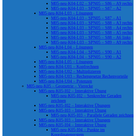
M05-neu-K04-L02 – SPN05 – S86 – A9 rechts
M05-neu-K04-L03 – SPN05 – S87 – A2
M05-neu-K04-L03 – Lösungen
M05-neu-K04-L03 – SPN05 – S87 – A1
M05-neu-K04-L03 – SPN05 – S88 – A3 rechts
M05-neu-K04-L03 – SPN05 – S88 – A4 rechts
M05-neu-K04-L03 – SPN05 – S88 – A5 rechts
M05-neu-K04-L03 – SPN05 – S88 – A6 links
M05-neu-K04-L03 – SPN05 – S89 – A9 rechts
M05-neu-K04-L04 – Lösungen
M05-neu-K04-L04 – SPN05 – S90 – A1
M05-neu-K04-L04 – SPN05 – S90 – A2
M05-neu-K04-L05 – Lösungen
M05-neu-K04-U01 – Kopfrechnen
M05-neu-K04-U02 – Multiplizieren
M05-neu-K04-U03 – Rechengesetze Rechenvorteile
M05-neu-K04-U04 – Potenzen
M05-neu-K05 – Geometrie – Vierecke
M05-neu-K05-I02 – Interaktive Übung
M05-neu-K05-I02 – Senkrechte Geraden
zeichnen
M05-neu-K05-I02 – Interaktive Übungen
M05-neu-K05-I03 – Interaktive Übung
M05-neu-K05-I03 – Parallele Geraden zeichnen
M05-neu-K05-I03 – Interaktive Übungen
M05-neu-K05-I04 – Interaktive Übung
M05-neu-K05-I04 – Punkte im
Koordinatensystem