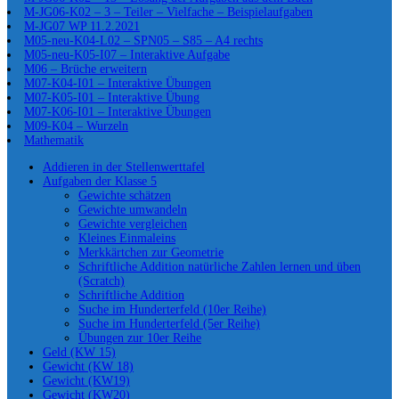
M-JG06-K02 – 3 – Teiler – Vielfache – Beispielaufgaben
M-JG07 WP 11.2.2021
M05-neu-K04-L02 – SPN05 – S85 – A4 rechts
M05-neu-K05-I07 – Interaktive Aufgabe
M06 – Brüche erweitern
M07-K04-I01 – Interaktive Übungen
M07-K05-I01 – Interaktive Übung
M07-K06-I01 – Interaktive Übungen
M09-K04 – Wurzeln
Mathematik
Addieren in der Stellenwerttafel
Aufgaben der Klasse 5
Gewichte schätzen
Gewichte umwandeln
Gewichte vergleichen
Kleines Einmaleins
Merkkärtchen zur Geometrie
Schriftliche Addition natürliche Zahlen lernen und üben
(Scratch)
Schriftliche Addition
Suche im Hunderterfeld (10er Reihe)
Suche im Hunderterfeld (5er Reihe)
Übungen zur 10er Reihe
Geld (KW 15)
Gewicht (KW 18)
Gewicht (KW19)
Gewicht (KW20)