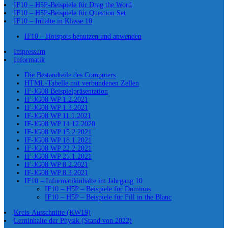
IF10 – H5P-Beispiele für Drag the Word
IF10 – H5P-Beispiele für Question Set
IF10 – Inhalte in Klasse 10
IF10 – Hotspots benutzen und anwenden
Impressum
Informatik
Die Bestandteile des Computers
HTML-Tabelle mit verbundenen Zellen
IF-JG08 Beispielpräsentation
IF-JG08 WP 1.2.2021
IF-JG08 WP 1.3.2021
IF-JG08 WP 11.1.2021
IF-JG08 WP 14.12.2020
IF-JG08 WP 15.2.2021
IF-JG08 WP 18.1.2021
IF-JG08 WP 22.2.2021
IF-JG08 WP 25.1.2021
IF-JG08 WP 8.2.2021
IF-JG08 WP 8.3.2021
IF10 – Informatikinhalte im Jahrgang 10
IF10 – H5P – Beispiele für Dominos
IF10 – H5P – Beispiele für Fill in the Blanc
Kreis-Ausschnitte (KW19)
Lerninhalte der Physik (Stand von 2022)