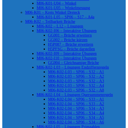
M06-K01-U04 – Winkel
M06-K01-U05 – Winkelmessung
M06-K01 – Kreis Winkel Dreieck
M06-K01-L05 – SP06 – S17 – A4a
M06-K02 – Teilbarkeit Brüche
M06-K02 – L12 – Lösungen
M06-K02-I06 – Interaktive Übungen
GG001 – Brüche erweitern
GG002 – Brüche kürzen
H5P087 – Brüche erweitern
H5PFSG – Brüche darstellen
M06-K02-I09 – Interaktive Übungen
M06-K02-I10 – Interaktive Übungen
GG004 – Gleichnamige Brüche
M06-K02-L03 – Lösungen Endziffernregeln
M06-K02-L03 – SP06 – S32 – A1
M06-K02-L03 – SP06 – S32 – A2
M06-K02-L03 – SP06 – S32 – A3
M06-K02-L03 – SP06 – S32 – A4
M06-K02-L03 – SP06 – S32 – A8
M06-K02-L04 – Lösungen Quersummenregeln
M06-K02-L04 – SP06 – S33 – A1
M06-K02-L04 – SP06 – S33 – A2
M06-K02-L04 – SP06 – S34 – A3
M06-K02-L04 – SP06 – S34 – A4
M06-K02-L04 – SP06 – S34 – A5
M06-K02-L04 – SP06 – S34 – A6
M06-K02-L05 – Lösungen Primzahlen