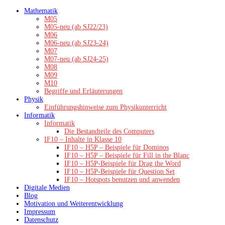
Zum
Mathematik
Inhalt
M05
springen
M05-neu (ab SJ22/23)
M06
M06-neu (ab SJ23-24)
M07
M07-neu (ab SJ24-25)
M08
M09
M10
Begriffe und Erläuterungen
Physik
Einführungshinweise zum Physikunterricht
Informatik
Informatik
Die Bestandteile des Computers
IF10 – Inhalte in Klasse 10
IF10 – H5P – Beispiele für Dominos
IF10 – H5P – Beispiele für Fill in the Blanc
IF10 – H5P-Beispiele für Drag the Word
IF10 – H5P-Beispiele für Question Set
IF10 – Hotspots benutzen und anwenden
Digitale Medien
Blog
Motivation und Weiterentwicklung
Impressum
Datenschutz