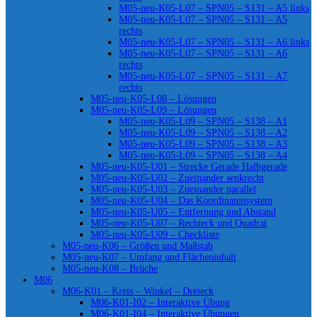
M05-neu-K05-L07 – SPN05 – S131 – A5 links
M05-neu-K05-L07 – SPN05 – S131 – A5
rechts
M05-neu-K05-L07 – SPN05 – S131 – A6 links
M05-neu-K05-L07 – SPN05 – S131 – A6
rechts
M05-neu-K05-L07 – SPN05 – S131 – A7
rechts
M05-neu-K05-L08 – Lösungen
M05-neu-K05-L09 – Lösungen
M05-neu-K05-L09 – SPN05 – S138 – A1
M05-neu-K05-L09 – SPN05 – S138 – A2
M05-neu-K05-L09 – SPN05 – S138 – A3
M05-neu-K05-L09 – SPN05 – S138 – A4
M05-neu-K05-U01 – Strecke Gerade Halbgerade
M05-neu-K05-U02 – Zueinander senkrecht
M05-neu-K05-U03 – Zueinander parallel
M05-neu-K05-U04 – Das Koordinatensystem
M05-neu-K05-U05 – Entfernung und Abstand
M05-neu-K05-U07 – Rechteck und Quadrat
M05-neu-K05-U09 – Checkliste
M05-neu-K06 – Größen und Maßstab
M05-neu-K07 – Umfang und Flächeninhalt
M05-neu-K08 – Brüche
M06
M06-K01 – Kreis – Winkel – Dreieck
M06-K01-I02 – Interaktive Übung
M06-K01-I04 – Interaktive Übungen