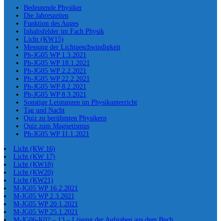
Bedeutende Physiker
Die Jahreszeiten
Funktion des Auges
Inhaltsfelder im Fach Physik
Licht (KW15)
Messung der Lichtgeschwindigkeit
Ph-JG05 WP 1.3.2021
Ph-JG05 WP 18.1.2021
Ph-JG05 WP 2.2.2021
Ph-JG05 WP 22.2.2021
Ph-JG05 WP 8.2.2021
Ph-JG05 WP 8.3.2021
Sonstige Leistungen im Physikunterricht
Tag und Nacht
Quiz zu berühmten Physikern
Quiz zum Magnetismus
Ph-JG05 WP 11.1.2021
Licht (KW 16)
Licht (KW 17)
Licht (KW18)
Licht (KW20)
Licht (KW21)
M-JG05 WP 16.2.2021
M-JG05 WP 2.3.2021
M-JG05 WP 20.1.2021
M-JG05 WP 25.1.2021
M-JG06-K02 – 13 – Lösung der Aufgaben aus dem Buch