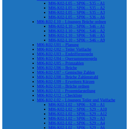
M06-K02-L05 – SP06 – S35 – A1
M06-K02-L05 – SP06 – S35 – A2
M06-K02-L05 – SP06 – S35 – A3
M06-K02-L05 – SP06 – S36 – A6
M06-K02-L10 – Lösungen Brüche ordnen
M06-K02-L10 – SP06 – S46 – A1
M06-K02-L10 – SP06 – S46 – A2
M06-K02-L10 – SP06 – S46 – A5
M06-K02-L10 – SP06 – S46 – A9
M06-K02-U01 – Planung
M06-K02-U02 – Teiler Vielfache
M06-K02-U03 – Endziffernregeln
M06-K02-U04 – Quersummenregeln
M06-K02-U05 – Primzahlen
M06-K02-U06 – Brüche
M06-K02-U07 – Gemischte Zahlen
M06-K02-U08 – Brüche Zahlenstrahl
M06-K02-U09 – Erweitern Kürzen
M06-K02-U10 – Brüche ordnen
M06-K02-U11 – Prozentdarstellung
M06-K02-U12 – Checkliste
M06-K02-L02 – Lösungen Teiler und Vielfache
M06-K02-L02 – SP06 – S28 – A1
M06-K02-L02 – SP06 – S29 – A10
M06-K02-L02 – SP06 – S29 – A12
M06-K02-L02 – SP06 – S29 – A3
M06-K02-L02 – SP06 – S29 – A4
M06-K02-L02 – SP06 – S29 – A6