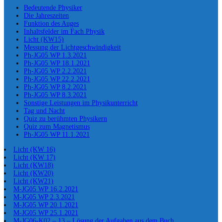
Bedeutende Physiker
Die Jahreszeiten
Funktion des Auges
Inhaltsfelder im Fach Physik
Licht (KW15)
Messung der Lichtgeschwindigkeit
Ph-JG05 WP 1.3.2021
Ph-JG05 WP 18.1.2021
Ph-JG05 WP 2.2.2021
Ph-JG05 WP 22.2.2021
Ph-JG05 WP 8.2.2021
Ph-JG05 WP 8.3.2021
Sonstige Leistungen im Physikunterricht
Tag und Nacht
Quiz zu berühmten Physikern
Quiz zum Magnetismus
Ph-JG05 WP 11.1.2021
Licht (KW 16)
Licht (KW 17)
Licht (KW18)
Licht (KW20)
Licht (KW21)
M-JG05 WP 16.2.2021
M-JG05 WP 2.3.2021
M-JG05 WP 20.1.2021
M-JG05 WP 25.1.2021
M-JG06-K02 – 13 – Lösung der Aufgaben aus dem Buch