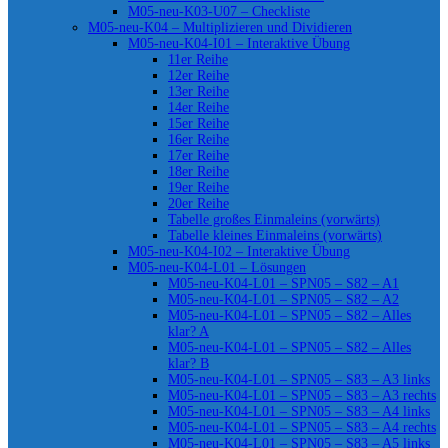
M05-neu-K03-U07 – Checkliste
M05-neu-K04 – Multiplizieren und Dividieren
M05-neu-K04-I01 – Interaktive Übung
11er Reihe
12er Reihe
13er Reihe
14er Reihe
15er Reihe
16er Reihe
17er Reihe
18er Reihe
19er Reihe
20er Reihe
Tabelle großes Einmaleins (vorwärts)
Tabelle kleines Einmaleins (vorwärts)
M05-neu-K04-I02 – Interaktive Übung
M05-neu-K04-L01 – Lösungen
M05-neu-K04-L01 – SPN05 – S82 – A1
M05-neu-K04-L01 – SPN05 – S82 – A2
M05-neu-K04-L01 – SPN05 – S82 – Alles
klar? A
M05-neu-K04-L01 – SPN05 – S82 – Alles
klar? B
M05-neu-K04-L01 – SPN05 – S83 – A3 links
M05-neu-K04-L01 – SPN05 – S83 – A3 rechts
M05-neu-K04-L01 – SPN05 – S83 – A4 links
M05-neu-K04-L01 – SPN05 – S83 – A4 rechts
M05-neu-K04-L01 – SPN05 – S83 – A5 links