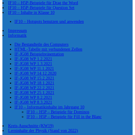
IF10 – H5P-Beispiele für Drag the Word
IF10 – H5P-Beispiele für Question Set
IF10 – Inhalte in Klasse 10
IF10 – Hotspots benutzen und anwenden
Impressum
Informatik
Die Bestandteile des Computers
HTML-Tabelle mit verbundenen Zellen
IF-JG08 Beispielpräsentation
IF-JG08 WP 1.2.2021
IF-JG08 WP 1.3.2021
IF-JG08 WP 11.1.2021
IF-JG08 WP 14.12.2020
IF-JG08 WP 15.2.2021
IF-JG08 WP 18.1.2021
IF-JG08 WP 22.2.2021
IF-JG08 WP 25.1.2021
IF-JG08 WP 8.2.2021
IF-JG08 WP 8.3.2021
IF10 – Informatikinhalte im Jahrgang 10
IF10 – H5P – Beispiele für Dominos
IF10 – H5P – Beispiele für Fill in the Blanc
Kreis-Ausschnitte (KW19)
Lerninhalte der Physik (Stand von 2022)