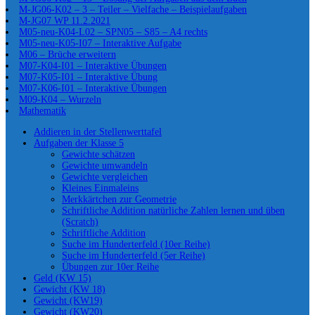
M-JG06-K02 – 3 – Teiler – Vielfache – Beispielaufgaben
M-JG07 WP 11.2.2021
M05-neu-K04-L02 – SPN05 – S85 – A4 rechts
M05-neu-K05-I07 – Interaktive Aufgabe
M06 – Brüche erweitern
M07-K04-I01 – Interaktive Übungen
M07-K05-I01 – Interaktive Übung
M07-K06-I01 – Interaktive Übungen
M09-K04 – Wurzeln
Mathematik
Addieren in der Stellenwerttafel
Aufgaben der Klasse 5
Gewichte schätzen
Gewichte umwandeln
Gewichte vergleichen
Kleines Einmaleins
Merkkärtchen zur Geometrie
Schriftliche Addition natürliche Zahlen lernen und üben
(Scratch)
Schriftliche Addition
Suche im Hunderterfeld (10er Reihe)
Suche im Hunderterfeld (5er Reihe)
Übungen zur 10er Reihe
Geld (KW 15)
Gewicht (KW 18)
Gewicht (KW19)
Gewicht (KW20)