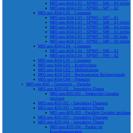
M05-neu-K04-L02 – SPN05 – S86 – A9 rechts
M05-neu-K04-L03 – SPN05 – S87 – A2
M05-neu-K04-L03 – Lösungen
M05-neu-K04-L03 – SPN05 – S87 – A1
M05-neu-K04-L03 – SPN05 – S88 – A3 rechts
M05-neu-K04-L03 – SPN05 – S88 – A4 rechts
M05-neu-K04-L03 – SPN05 – S88 – A5 rechts
M05-neu-K04-L03 – SPN05 – S88 – A6 links
M05-neu-K04-L03 – SPN05 – S89 – A9 rechts
M05-neu-K04-L04 – Lösungen
M05-neu-K04-L04 – SPN05 – S90 – A1
M05-neu-K04-L04 – SPN05 – S90 – A2
M05-neu-K04-L05 – Lösungen
M05-neu-K04-U01 – Kopfrechnen
M05-neu-K04-U02 – Multiplizieren
M05-neu-K04-U03 – Rechengesetze Rechenvorteile
M05-neu-K04-U04 – Potenzen
M05-neu-K05 – Geometrie – Vierecke
M05-neu-K05-I02 – Interaktive Übung
M05-neu-K05-I02 – Senkrechte Geraden
zeichnen
M05-neu-K05-I02 – Interaktive Übungen
M05-neu-K05-I03 – Interaktive Übung
M05-neu-K05-I03 – Parallele Geraden zeichnen
M05-neu-K05-I03 – Interaktive Übungen
M05-neu-K05-I04 – Interaktive Übung
M05-neu-K05-I04 – Punkte im
Koordinatensystem