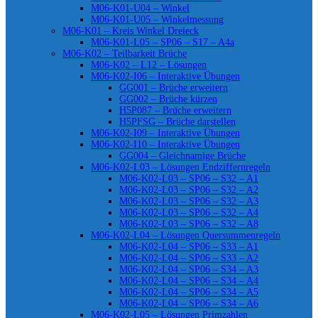
M06-K01-U04 – Winkel
M06-K01-U05 – Winkelmessung
M06-K01 – Kreis Winkel Dreieck
M06-K01-L05 – SP06 – S17 – A4a
M06-K02 – Teilbarkeit Brüche
M06-K02 – L12 – Lösungen
M06-K02-I06 – Interaktive Übungen
GG001 – Brüche erweitern
GG002 – Brüche kürzen
H5P087 – Brüche erweitern
H5PFSG – Brüche darstellen
M06-K02-I09 – Interaktive Übungen
M06-K02-I10 – Interaktive Übungen
GG004 – Gleichnamige Brüche
M06-K02-L03 – Lösungen Endziffernregeln
M06-K02-L03 – SP06 – S32 – A1
M06-K02-L03 – SP06 – S32 – A2
M06-K02-L03 – SP06 – S32 – A3
M06-K02-L03 – SP06 – S32 – A4
M06-K02-L03 – SP06 – S32 – A8
M06-K02-L04 – Lösungen Quersummenregeln
M06-K02-L04 – SP06 – S33 – A1
M06-K02-L04 – SP06 – S33 – A2
M06-K02-L04 – SP06 – S34 – A3
M06-K02-L04 – SP06 – S34 – A4
M06-K02-L04 – SP06 – S34 – A5
M06-K02-L04 – SP06 – S34 – A6
M06-K02-L05 – Lösungen Primzahlen