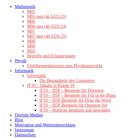
Zum
Mathematik
Inhalt
M05
springen
M05-neu (ab SJ22/23)
M06
M06-neu (ab SJ23-24)
M07
M07-neu (ab SJ24-25)
M08
M09
M10
Begriffe und Erläuterungen
Physik
Einführungshinweise zum Physikunterricht
Informatik
Informatik
Die Bestandteile des Computers
IF10 – Inhalte in Klasse 10
IF10 – H5P – Beispiele für Dominos
IF10 – H5P – Beispiele für Fill in the Blanc
IF10 – H5P-Beispiele für Drag the Word
IF10 – H5P-Beispiele für Question Set
IF10 – Hotspots benutzen und anwenden
Digitale Medien
Blog
Motivation und Weiterentwicklung
Impressum
Datenschutz