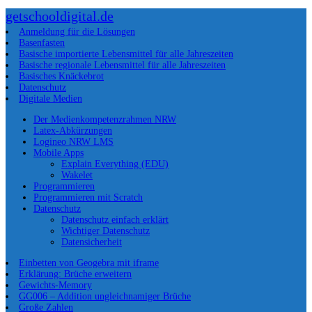
getschooldigital.de
Anmeldung für die Lösungen
Basenfasten
Basische importierte Lebensmittel für alle Jahreszeiten
Basische regionale Lebensmittel für alle Jahreszeiten
Basisches Knäckebrot
Datenschutz
Digitale Medien
Der Medienkompetenzrahmen NRW
Latex-Abkürzungen
Logineo NRW LMS
Mobile Apps
Explain Everything (EDU)
Wakelet
Programmieren
Programmieren mit Scratch
Datenschutz
Datenschutz einfach erklärt
Wichtiger Datenschutz
Datensicherheit
Einbetten von Geogebra mit iframe
Erklärung: Brüche erweitern
Gewichts-Memory
GG006 – Addition ungleichnamiger Brüche
Große Zahlen