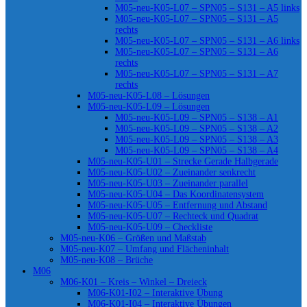
M05-neu-K05-L07 – SPN05 – S131 – A5 links
M05-neu-K05-L07 – SPN05 – S131 – A5
rechts
M05-neu-K05-L07 – SPN05 – S131 – A6 links
M05-neu-K05-L07 – SPN05 – S131 – A6
rechts
M05-neu-K05-L07 – SPN05 – S131 – A7
rechts
M05-neu-K05-L08 – Lösungen
M05-neu-K05-L09 – Lösungen
M05-neu-K05-L09 – SPN05 – S138 – A1
M05-neu-K05-L09 – SPN05 – S138 – A2
M05-neu-K05-L09 – SPN05 – S138 – A3
M05-neu-K05-L09 – SPN05 – S138 – A4
M05-neu-K05-U01 – Strecke Gerade Halbgerade
M05-neu-K05-U02 – Zueinander senkrecht
M05-neu-K05-U03 – Zueinander parallel
M05-neu-K05-U04 – Das Koordinatensystem
M05-neu-K05-U05 – Entfernung und Abstand
M05-neu-K05-U07 – Rechteck und Quadrat
M05-neu-K05-U09 – Checkliste
M05-neu-K06 – Größen und Maßstab
M05-neu-K07 – Umfang und Flächeninhalt
M05-neu-K08 – Brüche
M06
M06-K01 – Kreis – Winkel – Dreieck
M06-K01-I02 – Interaktive Übung
M06-K01-I04 – Interaktive Übungen