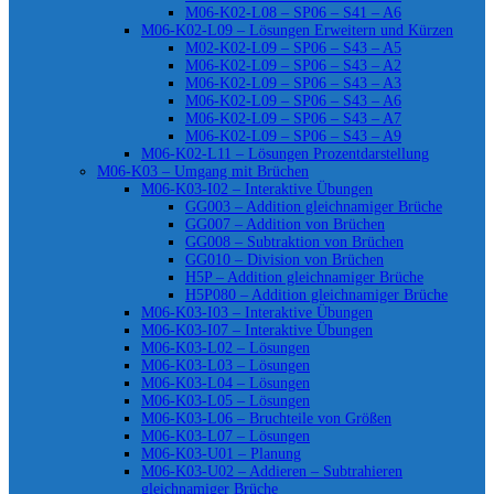
M06-K02-L08 – SP06 – S41 – A6
M06-K02-L09 – Lösungen Erweitern und Kürzen
M02-K02-L09 – SP06 – S43 – A5
M06-K02-L09 – SP06 – S43 – A2
M06-K02-L09 – SP06 – S43 – A3
M06-K02-L09 – SP06 – S43 – A6
M06-K02-L09 – SP06 – S43 – A7
M06-K02-L09 – SP06 – S43 – A9
M06-K02-L11 – Lösungen Prozentdarstellung
M06-K03 – Umgang mit Brüchen
M06-K03-I02 – Interaktive Übungen
GG003 – Addition gleichnamiger Brüche
GG007 – Addition von Brüchen
GG008 – Subtraktion von Brüchen
GG010 – Division von Brüchen
H5P – Addition gleichnamiger Brüche
H5P080 – Addition gleichnamiger Brüche
M06-K03-I03 – Interaktive Übungen
M06-K03-I07 – Interaktive Übungen
M06-K03-L02 – Lösungen
M06-K03-L03 – Lösungen
M06-K03-L04 – Lösungen
M06-K03-L05 – Lösungen
M06-K03-L06 – Bruchteile von Größen
M06-K03-L07 – Lösungen
M06-K03-U01 – Planung
M06-K03-U02 – Addieren – Subtrahieren
gleichnamiger Brüche