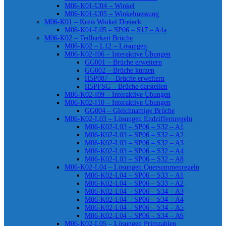
M06-K01-U04 – Winkel
M06-K01-U05 – Winkelmessung
M06-K01 – Kreis Winkel Dreieck
M06-K01-L05 – SP06 – S17 – A4a
M06-K02 – Teilbarkeit Brüche
M06-K02 – L12 – Lösungen
M06-K02-I06 – Interaktive Übungen
GG001 – Brüche erweitern
GG002 – Brüche kürzen
H5P087 – Brüche erweitern
H5PFSG – Brüche darstellen
M06-K02-I09 – Interaktive Übungen
M06-K02-I10 – Interaktive Übungen
GG004 – Gleichnamige Brüche
M06-K02-L03 – Lösungen Endziffernregeln
M06-K02-L03 – SP06 – S32 – A1
M06-K02-L03 – SP06 – S32 – A2
M06-K02-L03 – SP06 – S32 – A3
M06-K02-L03 – SP06 – S32 – A4
M06-K02-L03 – SP06 – S32 – A8
M06-K02-L04 – Lösungen Quersummenregeln
M06-K02-L04 – SP06 – S33 – A1
M06-K02-L04 – SP06 – S33 – A2
M06-K02-L04 – SP06 – S34 – A3
M06-K02-L04 – SP06 – S34 – A4
M06-K02-L04 – SP06 – S34 – A5
M06-K02-L04 – SP06 – S34 – A6
M06-K02-L05 – Lösungen Primzahlen