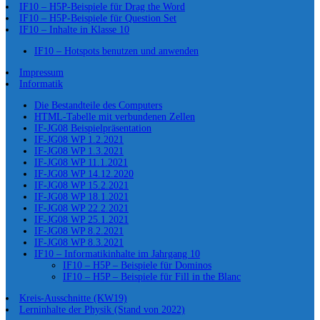
IF10 – H5P-Beispiele für Drag the Word
IF10 – H5P-Beispiele für Question Set
IF10 – Inhalte in Klasse 10
IF10 – Hotspots benutzen und anwenden
Impressum
Informatik
Die Bestandteile des Computers
HTML-Tabelle mit verbundenen Zellen
IF-JG08 Beispielpräsentation
IF-JG08 WP 1.2.2021
IF-JG08 WP 1.3.2021
IF-JG08 WP 11.1.2021
IF-JG08 WP 14.12.2020
IF-JG08 WP 15.2.2021
IF-JG08 WP 18.1.2021
IF-JG08 WP 22.2.2021
IF-JG08 WP 25.1.2021
IF-JG08 WP 8.2.2021
IF-JG08 WP 8.3.2021
IF10 – Informatikinhalte im Jahrgang 10
IF10 – H5P – Beispiele für Dominos
IF10 – H5P – Beispiele für Fill in the Blanc
Kreis-Ausschnitte (KW19)
Lerninhalte der Physik (Stand von 2022)