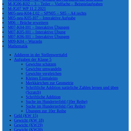
M-JG06-K02 – 3 – Teiler – Vielfache – Beispielaufgaben
M-JG07 WP 11.2.2021
M05-neu-K04-L02 – SPN05 – S85 – A4 rechts
M05-neu-K05-I07 – Interaktive Aufgabe
M06 – Brüche erweitern
M07-K04-I01 – Interaktive Übungen
M07-K05-I01 – Interaktive Übung
M07-K06-I01 – Interaktive Übungen
M09-K04 – Wurzeln
Mathematik
Addieren in der Stellenwerttafel
Aufgaben der Klasse 5
Gewichte schätzen
Gewichte umwandeln
Gewichte vergleichen
Kleines Einmaleins
Merkkärtchen zur Geometrie
Schriftliche Addition natürliche Zahlen lernen und üben
(Scratch)
Schriftliche Addition
Suche im Hunderterfeld (10er Reihe)
Suche im Hunderterfeld (5er Reihe)
Übungen zur 10er Reihe
Geld (KW 15)
Gewicht (KW 18)
Gewicht (KW19)
Gewicht (KW20)