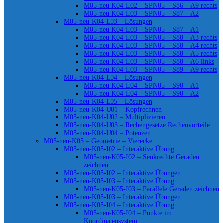
M05-neu-K04-L02 – SPN05 – S86 – A9 rechts
M05-neu-K04-L03 – SPN05 – S87 – A2
M05-neu-K04-L03 – Lösungen
M05-neu-K04-L03 – SPN05 – S87 – A1
M05-neu-K04-L03 – SPN05 – S88 – A3 rechts
M05-neu-K04-L03 – SPN05 – S88 – A4 rechts
M05-neu-K04-L03 – SPN05 – S88 – A5 rechts
M05-neu-K04-L03 – SPN05 – S88 – A6 links
M05-neu-K04-L03 – SPN05 – S89 – A9 rechts
M05-neu-K04-L04 – Lösungen
M05-neu-K04-L04 – SPN05 – S90 – A1
M05-neu-K04-L04 – SPN05 – S90 – A2
M05-neu-K04-L05 – Lösungen
M05-neu-K04-U01 – Kopfrechnen
M05-neu-K04-U02 – Multiplizieren
M05-neu-K04-U03 – Rechengesetze Rechenvorteile
M05-neu-K04-U04 – Potenzen
M05-neu-K05 – Geometrie – Vierecke
M05-neu-K05-I02 – Interaktive Übung
M05-neu-K05-I02 – Senkrechte Geraden
zeichnen
M05-neu-K05-I02 – Interaktive Übungen
M05-neu-K05-I03 – Interaktive Übung
M05-neu-K05-I03 – Parallele Geraden zeichnen
M05-neu-K05-I03 – Interaktive Übungen
M05-neu-K05-I04 – Interaktive Übung
M05-neu-K05-I04 – Punkte im
Koordinatensystem