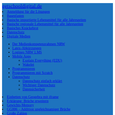
getschooldigital.de
Anmeldung für die Lösungen
Basenfasten
Basische importierte Lebensmittel für alle Jahreszeiten
Basische regionale Lebensmittel für alle Jahreszeiten
Basisches Knäckebrot
Datenschutz
Digitale Medien
Der Medienkompetenzrahmen NRW
Latex-Abkürzungen
Logineo NRW LMS
Mobile Apps
Explain Everything (EDU)
Wakelet
Programmieren
Programmieren mit Scratch
Datenschutz
Datenschutz einfach erklärt
Wichtiger Datenschutz
Datensicherheit
Einbetten von Geogebra mit iframe
Erklärung: Brüche erweitern
Gewichts-Memory
GG006 – Addition ungleichnamiger Brüche
Große Zahlen