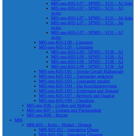
M05-neu-K05-L07 – SPN05 – S131 – A5 links
M05-neu-K05-L07 – SPN05 – S131 – A5
rechts
M05-neu-K05-L07 – SPN05 – S131 – A6 links
M05-neu-K05-L07 – SPN05 – S131 – A6
rechts
M05-neu-K05-L07 – SPN05 – S131 – A7
rechts
M05-neu-K05-L08 – Lösungen
M05-neu-K05-L09 – Lösungen
M05-neu-K05-L09 – SPN05 – S138 – A1
M05-neu-K05-L09 – SPN05 – S138 – A2
M05-neu-K05-L09 – SPN05 – S138 – A3
M05-neu-K05-L09 – SPN05 – S138 – A4
M05-neu-K05-U01 – Strecke Gerade Halbgerade
M05-neu-K05-U02 – Zueinander senkrecht
M05-neu-K05-U03 – Zueinander parallel
M05-neu-K05-U04 – Das Koordinatensystem
M05-neu-K05-U05 – Entfernung und Abstand
M05-neu-K05-U07 – Rechteck und Quadrat
M05-neu-K05-U09 – Checkliste
M05-neu-K06 – Größen und Maßstab
M05-neu-K07 – Umfang und Flächeninhalt
M05-neu-K08 – Brüche
M06
M06-K01 – Kreis – Winkel – Dreieck
M06-K01-I02 – Interaktive Übung
M06-K01-I04 – Interaktive Übungen