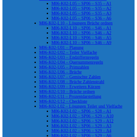
M06-K02-L05 – SP06 – S35 – A1
M06-K02-L05 – SP06 – S35 – A2
M06-K02-L05 – SP06 – S35 – A3
M06-K02-L05 – SP06 – S36 – A6
M06-K02-L10 – Lösungen Brüche ordnen
M06-K02-L10 – SP06 – S46 – A1
M06-K02-L10 – SP06 – S46 – A2
M06-K02-L10 – SP06 – S46 – A5
M06-K02-L10 – SP06 – S46 – A9
M06-K02-U01 – Planung
M06-K02-U02 – Teiler Vielfache
M06-K02-U03 – Endziffernregeln
M06-K02-U04 – Quersummenregeln
M06-K02-U05 – Primzahlen
M06-K02-U06 – Brüche
M06-K02-U07 – Gemischte Zahlen
M06-K02-U08 – Brüche Zahlenstrahl
M06-K02-U09 – Erweitern Kürzen
M06-K02-U10 – Brüche ordnen
M06-K02-U11 – Prozentdarstellung
M06-K02-U12 – Checkliste
M06-K02-L02 – Lösungen Teiler und Vielfache
M06-K02-L02 – SP06 – S28 – A1
M06-K02-L02 – SP06 – S29 – A10
M06-K02-L02 – SP06 – S29 – A12
M06-K02-L02 – SP06 – S29 – A3
M06-K02-L02 – SP06 – S29 – A4
M06-K02-L02 – SP06 – S29 – A6