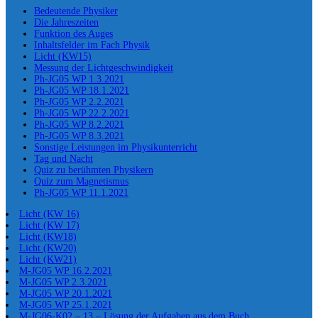
Bedeutende Physiker
Die Jahreszeiten
Funktion des Auges
Inhaltsfelder im Fach Physik
Licht (KW15)
Messung der Lichtgeschwindigkeit
Ph-JG05 WP 1.3.2021
Ph-JG05 WP 18.1.2021
Ph-JG05 WP 2.2.2021
Ph-JG05 WP 22.2.2021
Ph-JG05 WP 8.2.2021
Ph-JG05 WP 8.3.2021
Sonstige Leistungen im Physikunterricht
Tag und Nacht
Quiz zu berühmten Physikern
Quiz zum Magnetismus
Ph-JG05 WP 11.1.2021
Licht (KW 16)
Licht (KW 17)
Licht (KW18)
Licht (KW20)
Licht (KW21)
M-JG05 WP 16.2.2021
M-JG05 WP 2.3.2021
M-JG05 WP 20.1.2021
M-JG05 WP 25.1.2021
M-JG06-K02 – 13 – Lösung der Aufgaben aus dem Buch