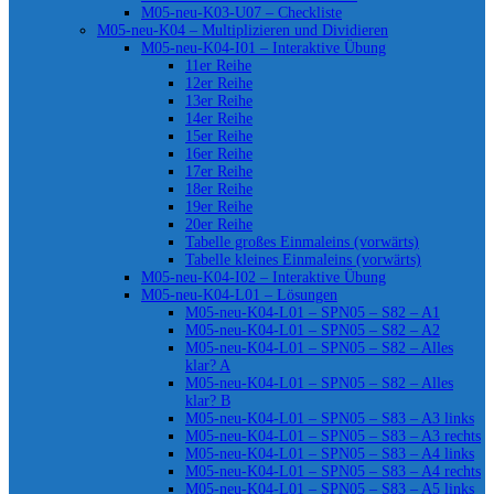
M05-neu-K03-U07 – Checkliste
M05-neu-K04 – Multiplizieren und Dividieren
M05-neu-K04-I01 – Interaktive Übung
11er Reihe
12er Reihe
13er Reihe
14er Reihe
15er Reihe
16er Reihe
17er Reihe
18er Reihe
19er Reihe
20er Reihe
Tabelle großes Einmaleins (vorwärts)
Tabelle kleines Einmaleins (vorwärts)
M05-neu-K04-I02 – Interaktive Übung
M05-neu-K04-L01 – Lösungen
M05-neu-K04-L01 – SPN05 – S82 – A1
M05-neu-K04-L01 – SPN05 – S82 – A2
M05-neu-K04-L01 – SPN05 – S82 – Alles
klar? A
M05-neu-K04-L01 – SPN05 – S82 – Alles
klar? B
M05-neu-K04-L01 – SPN05 – S83 – A3 links
M05-neu-K04-L01 – SPN05 – S83 – A3 rechts
M05-neu-K04-L01 – SPN05 – S83 – A4 links
M05-neu-K04-L01 – SPN05 – S83 – A4 rechts
M05-neu-K04-L01 – SPN05 – S83 – A5 links