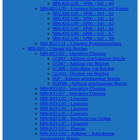
M06-K02-L08 – SP06 – S41 – A6
M06-K02-L09 – Lösungen Erweitern und Kürzen
M02-K02-L09 – SP06 – S43 – A5
M06-K02-L09 – SP06 – S43 – A2
M06-K02-L09 – SP06 – S43 – A3
M06-K02-L09 – SP06 – S43 – A6
M06-K02-L09 – SP06 – S43 – A7
M06-K02-L09 – SP06 – S43 – A9
M06-K02-L11 – Lösungen Prozentdarstellung
M06-K03 – Umgang mit Brüchen
M06-K03-I02 – Interaktive Übungen
GG003 – Addition gleichnamiger Brüche
GG007 – Addition von Brüchen
GG008 – Subtraktion von Brüchen
GG010 – Division von Brüchen
H5P – Addition gleichnamiger Brüche
H5P080 – Addition gleichnamiger Brüche
M06-K03-I03 – Interaktive Übungen
M06-K03-I07 – Interaktive Übungen
M06-K03-L02 – Lösungen
M06-K03-L03 – Lösungen
M06-K03-L04 – Lösungen
M06-K03-L05 – Lösungen
M06-K03-L06 – Bruchteile von Größen
M06-K03-L07 – Lösungen
M06-K03-U01 – Planung
M06-K03-U02 – Addieren – Subtrahieren
gleichnamiger Brüche