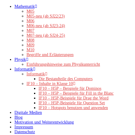
Zum
Mathematik
Inhalt
M05
springen
M05-neu (ab SJ22/23)
M06
M06-neu (ab SJ23-24)
M07
M07-neu (ab SJ24-25)
M08
M09
M10
Begriffe und Erläuterungen
Physik
Einführungshinweise zum Physikunterricht
Informatik
Informatik
Die Bestandteile des Computers
IF10 – Inhalte in Klasse 10
IF10 – H5P – Beispiele für Dominos
IF10 – H5P – Beispiele für Fill in the Blanc
IF10 – H5P-Beispiele für Drag the Word
IF10 – H5P-Beispiele für Question Set
IF10 – Hotspots benutzen und anwenden
Digitale Medien
Blog
Motivation und Weiterentwicklung
Impressum
Datenschutz