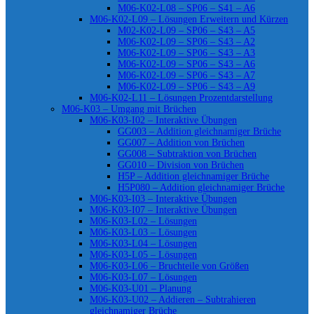
M06-K02-L08 – SP06 – S41 – A6
M06-K02-L09 – Lösungen Erweitern und Kürzen
M02-K02-L09 – SP06 – S43 – A5
M06-K02-L09 – SP06 – S43 – A2
M06-K02-L09 – SP06 – S43 – A3
M06-K02-L09 – SP06 – S43 – A6
M06-K02-L09 – SP06 – S43 – A7
M06-K02-L09 – SP06 – S43 – A9
M06-K02-L11 – Lösungen Prozentdarstellung
M06-K03 – Umgang mit Brüchen
M06-K03-I02 – Interaktive Übungen
GG003 – Addition gleichnamiger Brüche
GG007 – Addition von Brüchen
GG008 – Subtraktion von Brüchen
GG010 – Division von Brüchen
H5P – Addition gleichnamiger Brüche
H5P080 – Addition gleichnamiger Brüche
M06-K03-I03 – Interaktive Übungen
M06-K03-I07 – Interaktive Übungen
M06-K03-L02 – Lösungen
M06-K03-L03 – Lösungen
M06-K03-L04 – Lösungen
M06-K03-L05 – Lösungen
M06-K03-L06 – Bruchteile von Größen
M06-K03-L07 – Lösungen
M06-K03-U01 – Planung
M06-K03-U02 – Addieren – Subtrahieren
gleichnamiger Brüche