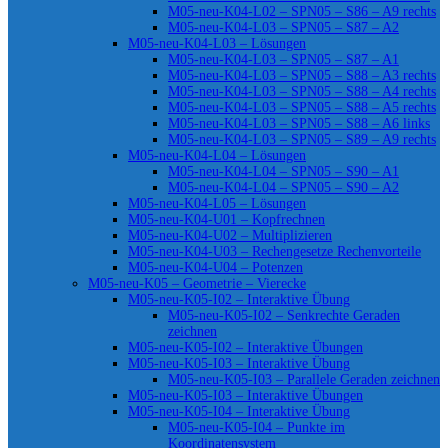
M05-neu-K04-L02 – SPN05 – S86 – A9 rechts
M05-neu-K04-L03 – SPN05 – S87 – A2
M05-neu-K04-L03 – Lösungen
M05-neu-K04-L03 – SPN05 – S87 – A1
M05-neu-K04-L03 – SPN05 – S88 – A3 rechts
M05-neu-K04-L03 – SPN05 – S88 – A4 rechts
M05-neu-K04-L03 – SPN05 – S88 – A5 rechts
M05-neu-K04-L03 – SPN05 – S88 – A6 links
M05-neu-K04-L03 – SPN05 – S89 – A9 rechts
M05-neu-K04-L04 – Lösungen
M05-neu-K04-L04 – SPN05 – S90 – A1
M05-neu-K04-L04 – SPN05 – S90 – A2
M05-neu-K04-L05 – Lösungen
M05-neu-K04-U01 – Kopfrechnen
M05-neu-K04-U02 – Multiplizieren
M05-neu-K04-U03 – Rechengesetze Rechenvorteile
M05-neu-K04-U04 – Potenzen
M05-neu-K05 – Geometrie – Vierecke
M05-neu-K05-I02 – Interaktive Übung
M05-neu-K05-I02 – Senkrechte Geraden
zeichnen
M05-neu-K05-I02 – Interaktive Übungen
M05-neu-K05-I03 – Interaktive Übung
M05-neu-K05-I03 – Parallele Geraden zeichnen
M05-neu-K05-I03 – Interaktive Übungen
M05-neu-K05-I04 – Interaktive Übung
M05-neu-K05-I04 – Punkte im
Koordinatensystem