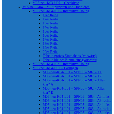
M05-neu-K03-U07 – Checkliste
M05-neu-K04 – Multiplizieren und Dividieren
M05-neu-K04-I01 – Interaktive Übung
11er Reihe
12er Reihe
13er Reihe
14er Reihe
15er Reihe
16er Reihe
17er Reihe
18er Reihe
19er Reihe
20er Reihe
Tabelle großes Einmaleins (vorwärts)
Tabelle kleines Einmaleins (vorwärts)
M05-neu-K04-I02 – Interaktive Übung
M05-neu-K04-L01 – Lösungen
M05-neu-K04-L01 – SPN05 – S82 – A1
M05-neu-K04-L01 – SPN05 – S82 – A2
M05-neu-K04-L01 – SPN05 – S82 – Alles
klar? A
M05-neu-K04-L01 – SPN05 – S82 – Alles
klar? B
M05-neu-K04-L01 – SPN05 – S83 – A3 links
M05-neu-K04-L01 – SPN05 – S83 – A3 rechts
M05-neu-K04-L01 – SPN05 – S83 – A4 links
M05-neu-K04-L01 – SPN05 – S83 – A4 rechts
M05-neu-K04-L01 – SPN05 – S83 – A5 links