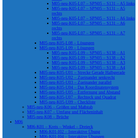
M05-neu-K05-L07 – SPN05 – S131 – A5 links
M05-neu-K05-L07 – SPN05 – S131 – A5
rechts
M05-neu-K05-L07 – SPN05 – S131 – A6 links
M05-neu-K05-L07 – SPN05 – S131 – A6
rechts
M05-neu-K05-L07 – SPN05 – S131 – A7
rechts
M05-neu-K05-L08 – Lösungen
M05-neu-K05-L09 – Lösungen
M05-neu-K05-L09 – SPN05 – S138 – A1
M05-neu-K05-L09 – SPN05 – S138 – A2
M05-neu-K05-L09 – SPN05 – S138 – A3
M05-neu-K05-L09 – SPN05 – S138 – A4
M05-neu-K05-U01 – Strecke Gerade Halbgerade
M05-neu-K05-U02 – Zueinander senkrecht
M05-neu-K05-U03 – Zueinander parallel
M05-neu-K05-U04 – Das Koordinatensystem
M05-neu-K05-U05 – Entfernung und Abstand
M05-neu-K05-U07 – Rechteck und Quadrat
M05-neu-K05-U09 – Checkliste
M05-neu-K06 – Größen und Maßstab
M05-neu-K07 – Umfang und Flächeninhalt
M05-neu-K08 – Brüche
M06
M06-K01 – Kreis – Winkel – Dreieck
M06-K01-I02 – Interaktive Übung
M06-K01-I04 – Interaktive Übungen