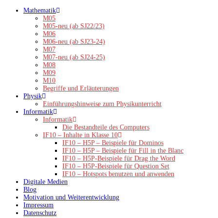
Zum
Mathematik
Inhalt
M05
springen
M05-neu (ab SJ22/23)
M06
M06-neu (ab SJ23-24)
M07
M07-neu (ab SJ24-25)
M08
M09
M10
Begriffe und Erläuterungen
Physik
Einführungshinweise zum Physikunterricht
Informatik
Informatik
Die Bestandteile des Computers
IF10 – Inhalte in Klasse 10
IF10 – H5P – Beispiele für Dominos
IF10 – H5P – Beispiele für Fill in the Blanc
IF10 – H5P-Beispiele für Drag the Word
IF10 – H5P-Beispiele für Question Set
IF10 – Hotspots benutzen und anwenden
Digitale Medien
Blog
Motivation und Weiterentwicklung
Impressum
Datenschutz