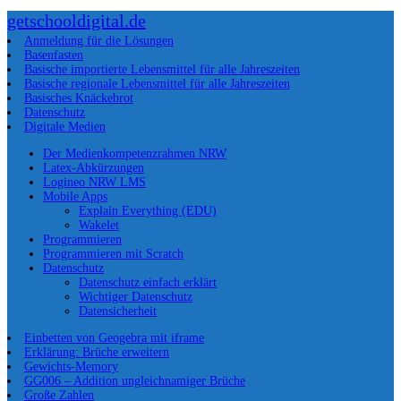
getschooldigital.de
Anmeldung für die Lösungen
Basenfasten
Basische importierte Lebensmittel für alle Jahreszeiten
Basische regionale Lebensmittel für alle Jahreszeiten
Basisches Knäckebrot
Datenschutz
Digitale Medien
Der Medienkompetenzrahmen NRW
Latex-Abkürzungen
Logineo NRW LMS
Mobile Apps
Explain Everything (EDU)
Wakelet
Programmieren
Programmieren mit Scratch
Datenschutz
Datenschutz einfach erklärt
Wichtiger Datenschutz
Datensicherheit
Einbetten von Geogebra mit iframe
Erklärung: Brüche erweitern
Gewichts-Memory
GG006 – Addition ungleichnamiger Brüche
Große Zahlen