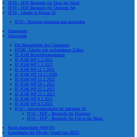
IF10 – H5P-Beispiele für Drag the Word
IF10 – H5P-Beispiele für Question Set
IF10 – Inhalte in Klasse 10
IF10 – Hotspots benutzen und anwenden
Impressum
Informatik
Die Bestandteile des Computers
HTML-Tabelle mit verbundenen Zellen
IF-JG08 Beispielpräsentation
IF-JG08 WP 1.2.2021
IF-JG08 WP 1.3.2021
IF-JG08 WP 11.1.2021
IF-JG08 WP 14.12.2020
IF-JG08 WP 15.2.2021
IF-JG08 WP 18.1.2021
IF-JG08 WP 22.2.2021
IF-JG08 WP 25.1.2021
IF-JG08 WP 8.2.2021
IF-JG08 WP 8.3.2021
IF10 – Informatikinhalte im Jahrgang 10
IF10 – H5P – Beispiele für Dominos
IF10 – H5P – Beispiele für Fill in the Blanc
Kreis-Ausschnitte (KW19)
Lerninhalte der Physik (Stand von 2022)