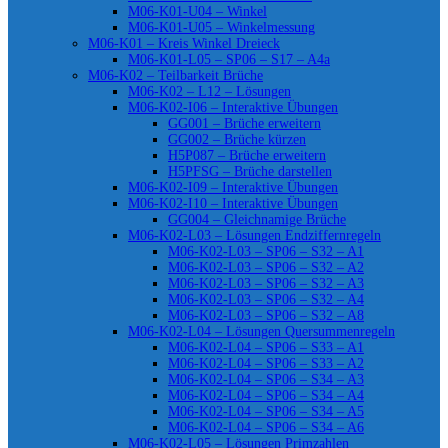
M06-K01-U04 – Winkel
M06-K01-U05 – Winkelmessung
M06-K01 – Kreis Winkel Dreieck
M06-K01-L05 – SP06 – S17 – A4a
M06-K02 – Teilbarkeit Brüche
M06-K02 – L12 – Lösungen
M06-K02-I06 – Interaktive Übungen
GG001 – Brüche erweitern
GG002 – Brüche kürzen
H5P087 – Brüche erweitern
H5PFSG – Brüche darstellen
M06-K02-I09 – Interaktive Übungen
M06-K02-I10 – Interaktive Übungen
GG004 – Gleichnamige Brüche
M06-K02-L03 – Lösungen Endziffernregeln
M06-K02-L03 – SP06 – S32 – A1
M06-K02-L03 – SP06 – S32 – A2
M06-K02-L03 – SP06 – S32 – A3
M06-K02-L03 – SP06 – S32 – A4
M06-K02-L03 – SP06 – S32 – A8
M06-K02-L04 – Lösungen Quersummenregeln
M06-K02-L04 – SP06 – S33 – A1
M06-K02-L04 – SP06 – S33 – A2
M06-K02-L04 – SP06 – S34 – A3
M06-K02-L04 – SP06 – S34 – A4
M06-K02-L04 – SP06 – S34 – A5
M06-K02-L04 – SP06 – S34 – A6
M06-K02-L05 – Lösungen Primzahlen