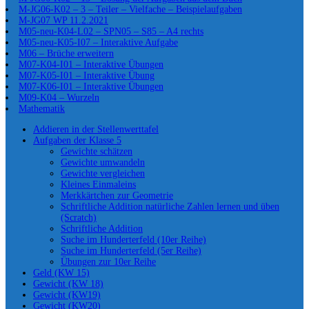
M-JG06-K02 – 3 – Teiler – Vielfache – Beispielaufgaben
M-JG07 WP 11.2.2021
M05-neu-K04-L02 – SPN05 – S85 – A4 rechts
M05-neu-K05-I07 – Interaktive Aufgabe
M06 – Brüche erweitern
M07-K04-I01 – Interaktive Übungen
M07-K05-I01 – Interaktive Übung
M07-K06-I01 – Interaktive Übungen
M09-K04 – Wurzeln
Mathematik
Addieren in der Stellenwerttafel
Aufgaben der Klasse 5
Gewichte schätzen
Gewichte umwandeln
Gewichte vergleichen
Kleines Einmaleins
Merkkärtchen zur Geometrie
Schriftliche Addition natürliche Zahlen lernen und üben
(Scratch)
Schriftliche Addition
Suche im Hunderterfeld (10er Reihe)
Suche im Hunderterfeld (5er Reihe)
Übungen zur 10er Reihe
Geld (KW 15)
Gewicht (KW 18)
Gewicht (KW19)
Gewicht (KW20)