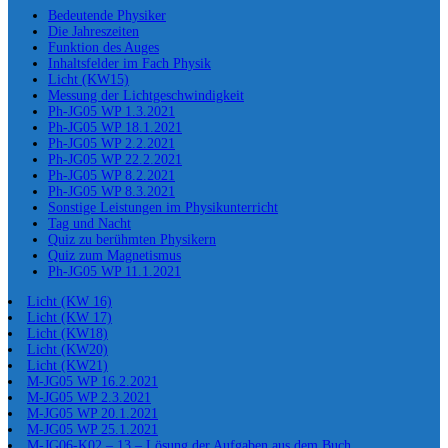
Bedeutende Physiker
Die Jahreszeiten
Funktion des Auges
Inhaltsfelder im Fach Physik
Licht (KW15)
Messung der Lichtgeschwindigkeit
Ph-JG05 WP 1.3.2021
Ph-JG05 WP 18.1.2021
Ph-JG05 WP 2.2.2021
Ph-JG05 WP 22.2.2021
Ph-JG05 WP 8.2.2021
Ph-JG05 WP 8.3.2021
Sonstige Leistungen im Physikunterricht
Tag und Nacht
Quiz zu berühmten Physikern
Quiz zum Magnetismus
Ph-JG05 WP 11.1.2021
Licht (KW 16)
Licht (KW 17)
Licht (KW18)
Licht (KW20)
Licht (KW21)
M-JG05 WP 16.2.2021
M-JG05 WP 2.3.2021
M-JG05 WP 20.1.2021
M-JG05 WP 25.1.2021
M-JG06-K02 – 13 – Lösung der Aufgaben aus dem Buch