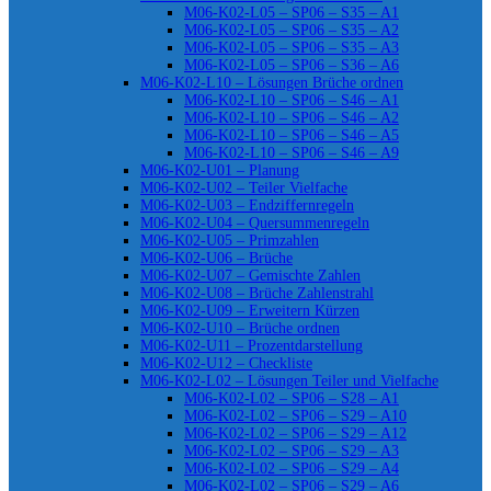
M06-K02-L05 – SP06 – S35 – A1
M06-K02-L05 – SP06 – S35 – A2
M06-K02-L05 – SP06 – S35 – A3
M06-K02-L05 – SP06 – S36 – A6
M06-K02-L10 – Lösungen Brüche ordnen
M06-K02-L10 – SP06 – S46 – A1
M06-K02-L10 – SP06 – S46 – A2
M06-K02-L10 – SP06 – S46 – A5
M06-K02-L10 – SP06 – S46 – A9
M06-K02-U01 – Planung
M06-K02-U02 – Teiler Vielfache
M06-K02-U03 – Endziffernregeln
M06-K02-U04 – Quersummenregeln
M06-K02-U05 – Primzahlen
M06-K02-U06 – Brüche
M06-K02-U07 – Gemischte Zahlen
M06-K02-U08 – Brüche Zahlenstrahl
M06-K02-U09 – Erweitern Kürzen
M06-K02-U10 – Brüche ordnen
M06-K02-U11 – Prozentdarstellung
M06-K02-U12 – Checkliste
M06-K02-L02 – Lösungen Teiler und Vielfache
M06-K02-L02 – SP06 – S28 – A1
M06-K02-L02 – SP06 – S29 – A10
M06-K02-L02 – SP06 – S29 – A12
M06-K02-L02 – SP06 – S29 – A3
M06-K02-L02 – SP06 – S29 – A4
M06-K02-L02 – SP06 – S29 – A6