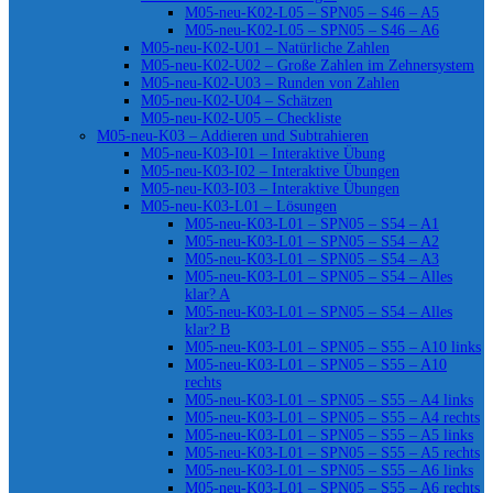
M05-neu-K02-L05 – SPN05 – S46 – A5
M05-neu-K02-L05 – SPN05 – S46 – A6
M05-neu-K02-U01 – Natürliche Zahlen
M05-neu-K02-U02 – Große Zahlen im Zehnersystem
M05-neu-K02-U03 – Runden von Zahlen
M05-neu-K02-U04 – Schätzen
M05-neu-K02-U05 – Checkliste
M05-neu-K03 – Addieren und Subtrahieren
M05-neu-K03-I01 – Interaktive Übung
M05-neu-K03-I02 – Interaktive Übungen
M05-neu-K03-I03 – Interaktive Übungen
M05-neu-K03-L01 – Lösungen
M05-neu-K03-L01 – SPN05 – S54 – A1
M05-neu-K03-L01 – SPN05 – S54 – A2
M05-neu-K03-L01 – SPN05 – S54 – A3
M05-neu-K03-L01 – SPN05 – S54 – Alles
klar? A
M05-neu-K03-L01 – SPN05 – S54 – Alles
klar? B
M05-neu-K03-L01 – SPN05 – S55 – A10 links
M05-neu-K03-L01 – SPN05 – S55 – A10
rechts
M05-neu-K03-L01 – SPN05 – S55 – A4 links
M05-neu-K03-L01 – SPN05 – S55 – A4 rechts
M05-neu-K03-L01 – SPN05 – S55 – A5 links
M05-neu-K03-L01 – SPN05 – S55 – A5 rechts
M05-neu-K03-L01 – SPN05 – S55 – A6 links
M05-neu-K03-L01 – SPN05 – S55 – A6 rechts