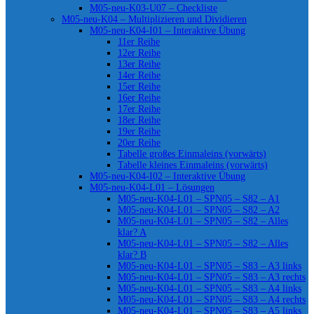
M05-neu-K03-U07 – Checkliste
M05-neu-K04 – Multiplizieren und Dividieren
M05-neu-K04-I01 – Interaktive Übung
11er Reihe
12er Reihe
13er Reihe
14er Reihe
15er Reihe
16er Reihe
17er Reihe
18er Reihe
19er Reihe
20er Reihe
Tabelle großes Einmaleins (vorwärts)
Tabelle kleines Einmaleins (vorwärts)
M05-neu-K04-I02 – Interaktive Übung
M05-neu-K04-L01 – Lösungen
M05-neu-K04-L01 – SPN05 – S82 – A1
M05-neu-K04-L01 – SPN05 – S82 – A2
M05-neu-K04-L01 – SPN05 – S82 – Alles
klar? A
M05-neu-K04-L01 – SPN05 – S82 – Alles
klar? B
M05-neu-K04-L01 – SPN05 – S83 – A3 links
M05-neu-K04-L01 – SPN05 – S83 – A3 rechts
M05-neu-K04-L01 – SPN05 – S83 – A4 links
M05-neu-K04-L01 – SPN05 – S83 – A4 rechts
M05-neu-K04-L01 – SPN05 – S83 – A5 links