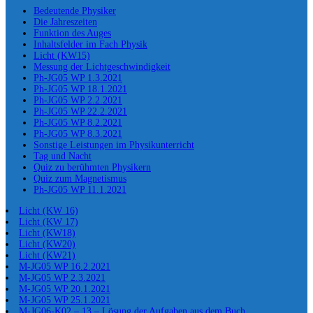
Bedeutende Physiker
Die Jahreszeiten
Funktion des Auges
Inhaltsfelder im Fach Physik
Licht (KW15)
Messung der Lichtgeschwindigkeit
Ph-JG05 WP 1.3.2021
Ph-JG05 WP 18.1.2021
Ph-JG05 WP 2.2.2021
Ph-JG05 WP 22.2.2021
Ph-JG05 WP 8.2.2021
Ph-JG05 WP 8.3.2021
Sonstige Leistungen im Physikunterricht
Tag und Nacht
Quiz zu berühmten Physikern
Quiz zum Magnetismus
Ph-JG05 WP 11.1.2021
Licht (KW 16)
Licht (KW 17)
Licht (KW18)
Licht (KW20)
Licht (KW21)
M-JG05 WP 16.2.2021
M-JG05 WP 2.3.2021
M-JG05 WP 20.1.2021
M-JG05 WP 25.1.2021
M-JG06-K02 – 13 – Lösung der Aufgaben aus dem Buch