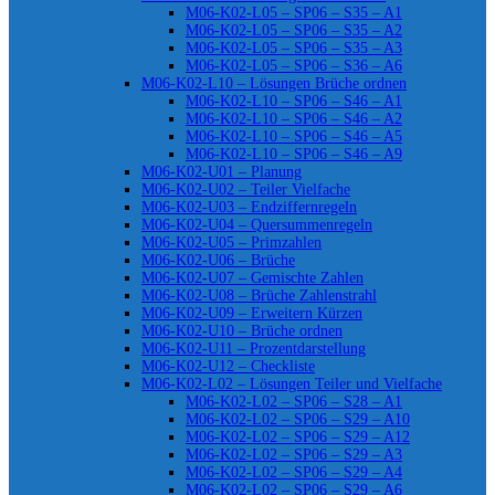
M06-K02-L05 – SP06 – S35 – A1
M06-K02-L05 – SP06 – S35 – A2
M06-K02-L05 – SP06 – S35 – A3
M06-K02-L05 – SP06 – S36 – A6
M06-K02-L10 – Lösungen Brüche ordnen
M06-K02-L10 – SP06 – S46 – A1
M06-K02-L10 – SP06 – S46 – A2
M06-K02-L10 – SP06 – S46 – A5
M06-K02-L10 – SP06 – S46 – A9
M06-K02-U01 – Planung
M06-K02-U02 – Teiler Vielfache
M06-K02-U03 – Endziffernregeln
M06-K02-U04 – Quersummenregeln
M06-K02-U05 – Primzahlen
M06-K02-U06 – Brüche
M06-K02-U07 – Gemischte Zahlen
M06-K02-U08 – Brüche Zahlenstrahl
M06-K02-U09 – Erweitern Kürzen
M06-K02-U10 – Brüche ordnen
M06-K02-U11 – Prozentdarstellung
M06-K02-U12 – Checkliste
M06-K02-L02 – Lösungen Teiler und Vielfache
M06-K02-L02 – SP06 – S28 – A1
M06-K02-L02 – SP06 – S29 – A10
M06-K02-L02 – SP06 – S29 – A12
M06-K02-L02 – SP06 – S29 – A3
M06-K02-L02 – SP06 – S29 – A4
M06-K02-L02 – SP06 – S29 – A6