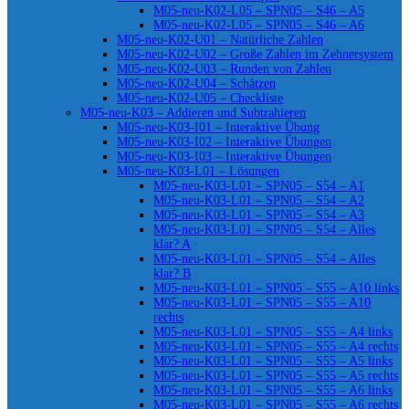
M05-neu-K02-L05 – SPN05 – S46 – A5
M05-neu-K02-L05 – SPN05 – S46 – A6
M05-neu-K02-U01 – Natürliche Zahlen
M05-neu-K02-U02 – Große Zahlen im Zehnersystem
M05-neu-K02-U03 – Runden von Zahlen
M05-neu-K02-U04 – Schätzen
M05-neu-K02-U05 – Checkliste
M05-neu-K03 – Addieren und Subtrahieren
M05-neu-K03-I01 – Interaktive Übung
M05-neu-K03-I02 – Interaktive Übungen
M05-neu-K03-I03 – Interaktive Übungen
M05-neu-K03-L01 – Lösungen
M05-neu-K03-L01 – SPN05 – S54 – A1
M05-neu-K03-L01 – SPN05 – S54 – A2
M05-neu-K03-L01 – SPN05 – S54 – A3
M05-neu-K03-L01 – SPN05 – S54 – Alles
klar? A
M05-neu-K03-L01 – SPN05 – S54 – Alles
klar? B
M05-neu-K03-L01 – SPN05 – S55 – A10 links
M05-neu-K03-L01 – SPN05 – S55 – A10
rechts
M05-neu-K03-L01 – SPN05 – S55 – A4 links
M05-neu-K03-L01 – SPN05 – S55 – A4 rechts
M05-neu-K03-L01 – SPN05 – S55 – A5 links
M05-neu-K03-L01 – SPN05 – S55 – A5 rechts
M05-neu-K03-L01 – SPN05 – S55 – A6 links
M05-neu-K03-L01 – SPN05 – S55 – A6 rechts