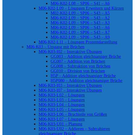
M06-K02-L08 – SP06 – S41 – A6
M06-K02-L09 – Lösungen Erweitern und Kürzen
M02-K02-L09 – SP06 – S43 – A5
M06-K02-L09 – SP06 – S43 – A2
M06-K02-L09 – SP06 – S43 – A3
M06-K02-L09 – SP06 – S43 – A6
M06-K02-L09 – SP06 – S43 – A7
M06-K02-L09 – SP06 – S43 – A9
M06-K02-L11 – Lösungen Prozentdarstellung
M06-K03 – Umgang mit Brüchen
M06-K03-I02 – Interaktive Übungen
GG003 – Addition gleichnamiger Brüche
GG007 – Addition von Brüchen
GG008 – Subtraktion von Brüchen
GG010 – Division von Brüchen
H5P – Addition gleichnamiger Brüche
H5P080 – Addition gleichnamiger Brüche
M06-K03-I03 – Interaktive Übungen
M06-K03-I07 – Interaktive Übungen
M06-K03-L02 – Lösungen
M06-K03-L03 – Lösungen
M06-K03-L04 – Lösungen
M06-K03-L05 – Lösungen
M06-K03-L06 – Bruchteile von Größen
M06-K03-L07 – Lösungen
M06-K03-U01 – Planung
M06-K03-U02 – Addieren – Subtrahieren
gleichnamiger Brüche