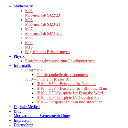
Zum
Mathematik
Inhalt
M05
springen
M05-neu (ab SJ22/23)
M06
M06-neu (ab SJ23-24)
M07
M07-neu (ab SJ24-25)
M08
M09
M10
Begriffe und Erläuterungen
Physik
Einführungshinweise zum Physikunterricht
Informatik
Informatik
Die Bestandteile des Computers
IF10 – Inhalte in Klasse 10
IF10 – H5P – Beispiele für Dominos
IF10 – H5P – Beispiele für Fill in the Blanc
IF10 – H5P-Beispiele für Drag the Word
IF10 – H5P-Beispiele für Question Set
IF10 – Hotspots benutzen und anwenden
Digitale Medien
Blog
Motivation und Weiterentwicklung
Impressum
Datenschutz