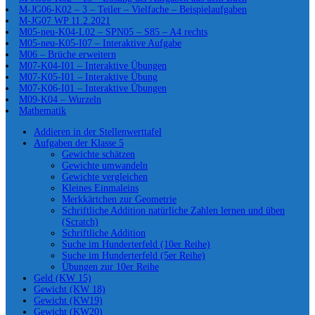
M-JG06-K02 – 3 – Teiler – Vielfache – Beispielaufgaben
M-JG07 WP 11.2.2021
M05-neu-K04-L02 – SPN05 – S85 – A4 rechts
M05-neu-K05-I07 – Interaktive Aufgabe
M06 – Brüche erweitern
M07-K04-I01 – Interaktive Übungen
M07-K05-I01 – Interaktive Übung
M07-K06-I01 – Interaktive Übungen
M09-K04 – Wurzeln
Mathematik
Addieren in der Stellenwerttafel
Aufgaben der Klasse 5
Gewichte schätzen
Gewichte umwandeln
Gewichte vergleichen
Kleines Einmaleins
Merkkärtchen zur Geometrie
Schriftliche Addition natürliche Zahlen lernen und üben
(Scratch)
Schriftliche Addition
Suche im Hunderterfeld (10er Reihe)
Suche im Hunderterfeld (5er Reihe)
Übungen zur 10er Reihe
Geld (KW 15)
Gewicht (KW 18)
Gewicht (KW19)
Gewicht (KW20)