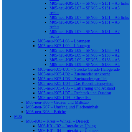
M05-neu-K05-L07 – SPN05 – S131 – A5 links
M05-neu-K05-L07 – SPN05 – S131 – A5
rechts
M05-neu-K05-L07 – SPN05 – S131 – A6 links
M05-neu-K05-L07 – SPN05 – S131 – A6
rechts
M05-neu-K05-L07 – SPN05 – S131 – A7
rechts
M05-neu-K05-L08 – Lösungen
M05-neu-K05-L09 – Lösungen
M05-neu-K05-L09 – SPN05 – S138 – A1
M05-neu-K05-L09 – SPN05 – S138 – A2
M05-neu-K05-L09 – SPN05 – S138 – A3
M05-neu-K05-L09 – SPN05 – S138 – A4
M05-neu-K05-U01 – Strecke Gerade Halbgerade
M05-neu-K05-U02 – Zueinander senkrecht
M05-neu-K05-U03 – Zueinander parallel
M05-neu-K05-U04 – Das Koordinatensystem
M05-neu-K05-U05 – Entfernung und Abstand
M05-neu-K05-U07 – Rechteck und Quadrat
M05-neu-K05-U09 – Checkliste
M05-neu-K06 – Größen und Maßstab
M05-neu-K07 – Umfang und Flächeninhalt
M05-neu-K08 – Brüche
M06
M06-K01 – Kreis – Winkel – Dreieck
M06-K01-I02 – Interaktive Übung
M06-K01-I04 – Interaktive Übungen