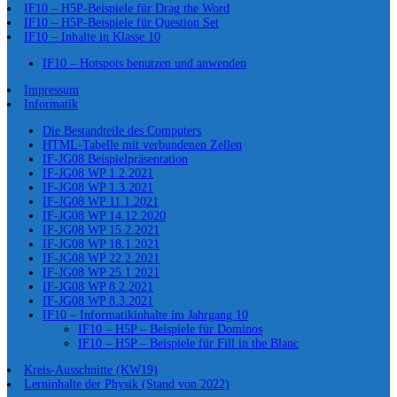
IF10 – H5P-Beispiele für Drag the Word
IF10 – H5P-Beispiele für Question Set
IF10 – Inhalte in Klasse 10
IF10 – Hotspots benutzen und anwenden
Impressum
Informatik
Die Bestandteile des Computers
HTML-Tabelle mit verbundenen Zellen
IF-JG08 Beispielpräsentation
IF-JG08 WP 1.2.2021
IF-JG08 WP 1.3.2021
IF-JG08 WP 11.1.2021
IF-JG08 WP 14.12.2020
IF-JG08 WP 15.2.2021
IF-JG08 WP 18.1.2021
IF-JG08 WP 22.2.2021
IF-JG08 WP 25.1.2021
IF-JG08 WP 8.2.2021
IF-JG08 WP 8.3.2021
IF10 – Informatikinhalte im Jahrgang 10
IF10 – H5P – Beispiele für Dominos
IF10 – H5P – Beispiele für Fill in the Blanc
Kreis-Ausschnitte (KW19)
Lerninhalte der Physik (Stand von 2022)