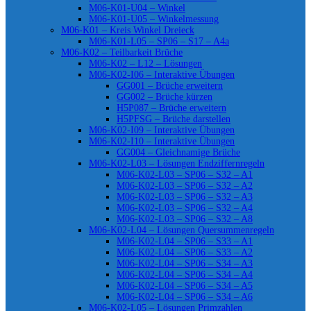
M06-K01-U04 – Winkel
M06-K01-U05 – Winkelmessung
M06-K01 – Kreis Winkel Dreieck
M06-K01-L05 – SP06 – S17 – A4a
M06-K02 – Teilbarkeit Brüche
M06-K02 – L12 – Lösungen
M06-K02-I06 – Interaktive Übungen
GG001 – Brüche erweitern
GG002 – Brüche kürzen
H5P087 – Brüche erweitern
H5PFSG – Brüche darstellen
M06-K02-I09 – Interaktive Übungen
M06-K02-I10 – Interaktive Übungen
GG004 – Gleichnamige Brüche
M06-K02-L03 – Lösungen Endziffernregeln
M06-K02-L03 – SP06 – S32 – A1
M06-K02-L03 – SP06 – S32 – A2
M06-K02-L03 – SP06 – S32 – A3
M06-K02-L03 – SP06 – S32 – A4
M06-K02-L03 – SP06 – S32 – A8
M06-K02-L04 – Lösungen Quersummenregeln
M06-K02-L04 – SP06 – S33 – A1
M06-K02-L04 – SP06 – S33 – A2
M06-K02-L04 – SP06 – S34 – A3
M06-K02-L04 – SP06 – S34 – A4
M06-K02-L04 – SP06 – S34 – A5
M06-K02-L04 – SP06 – S34 – A6
M06-K02-L05 – Lösungen Primzahlen