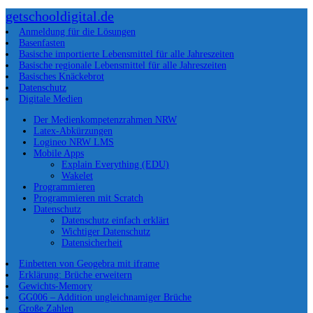
getschooldigital.de
Anmeldung für die Lösungen
Basenfasten
Basische importierte Lebensmittel für alle Jahreszeiten
Basische regionale Lebensmittel für alle Jahreszeiten
Basisches Knäckebrot
Datenschutz
Digitale Medien
Der Medienkompetenzrahmen NRW
Latex-Abkürzungen
Logineo NRW LMS
Mobile Apps
Explain Everything (EDU)
Wakelet
Programmieren
Programmieren mit Scratch
Datenschutz
Datenschutz einfach erklärt
Wichtiger Datenschutz
Datensicherheit
Einbetten von Geogebra mit iframe
Erklärung: Brüche erweitern
Gewichts-Memory
GG006 – Addition ungleichnamiger Brüche
Große Zahlen