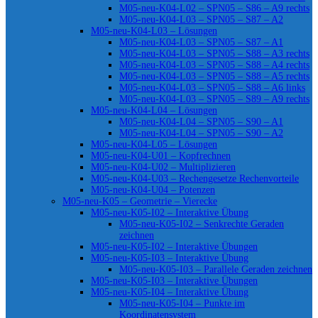
M05-neu-K04-L02 – SPN05 – S86 – A9 rechts
M05-neu-K04-L03 – SPN05 – S87 – A2
M05-neu-K04-L03 – Lösungen
M05-neu-K04-L03 – SPN05 – S87 – A1
M05-neu-K04-L03 – SPN05 – S88 – A3 rechts
M05-neu-K04-L03 – SPN05 – S88 – A4 rechts
M05-neu-K04-L03 – SPN05 – S88 – A5 rechts
M05-neu-K04-L03 – SPN05 – S88 – A6 links
M05-neu-K04-L03 – SPN05 – S89 – A9 rechts
M05-neu-K04-L04 – Lösungen
M05-neu-K04-L04 – SPN05 – S90 – A1
M05-neu-K04-L04 – SPN05 – S90 – A2
M05-neu-K04-L05 – Lösungen
M05-neu-K04-U01 – Kopfrechnen
M05-neu-K04-U02 – Multiplizieren
M05-neu-K04-U03 – Rechengesetze Rechenvorteile
M05-neu-K04-U04 – Potenzen
M05-neu-K05 – Geometrie – Vierecke
M05-neu-K05-I02 – Interaktive Übung
M05-neu-K05-I02 – Senkrechte Geraden
zeichnen
M05-neu-K05-I02 – Interaktive Übungen
M05-neu-K05-I03 – Interaktive Übung
M05-neu-K05-I03 – Parallele Geraden zeichnen
M05-neu-K05-I03 – Interaktive Übungen
M05-neu-K05-I04 – Interaktive Übung
M05-neu-K05-I04 – Punkte im
Koordinatensystem