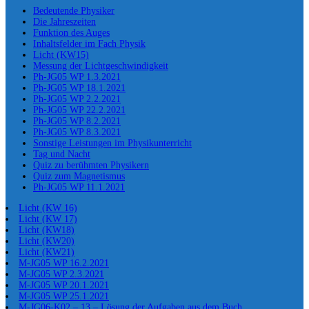
Bedeutende Physiker
Die Jahreszeiten
Funktion des Auges
Inhaltsfelder im Fach Physik
Licht (KW15)
Messung der Lichtgeschwindigkeit
Ph-JG05 WP 1.3.2021
Ph-JG05 WP 18.1.2021
Ph-JG05 WP 2.2.2021
Ph-JG05 WP 22.2.2021
Ph-JG05 WP 8.2.2021
Ph-JG05 WP 8.3.2021
Sonstige Leistungen im Physikunterricht
Tag und Nacht
Quiz zu berühmten Physikern
Quiz zum Magnetismus
Ph-JG05 WP 11.1.2021
Licht (KW 16)
Licht (KW 17)
Licht (KW18)
Licht (KW20)
Licht (KW21)
M-JG05 WP 16.2.2021
M-JG05 WP 2.3.2021
M-JG05 WP 20.1.2021
M-JG05 WP 25.1.2021
M-JG06-K02 – 13 – Lösung der Aufgaben aus dem Buch