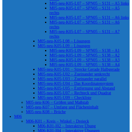
M05-neu-K05-L07 – SPN05 – S131 – A5 links
M05-neu-K05-L07 – SPN05 – S131 – A5
rechts
M05-neu-K05-L07 – SPN05 – S131 – A6 links
M05-neu-K05-L07 – SPN05 – S131 – A6
rechts
M05-neu-K05-L07 – SPN05 – S131 – A7
rechts
M05-neu-K05-L08 – Lösungen
M05-neu-K05-L09 – Lösungen
M05-neu-K05-L09 – SPN05 – S138 – A1
M05-neu-K05-L09 – SPN05 – S138 – A2
M05-neu-K05-L09 – SPN05 – S138 – A3
M05-neu-K05-L09 – SPN05 – S138 – A4
M05-neu-K05-U01 – Strecke Gerade Halbgerade
M05-neu-K05-U02 – Zueinander senkrecht
M05-neu-K05-U03 – Zueinander parallel
M05-neu-K05-U04 – Das Koordinatensystem
M05-neu-K05-U05 – Entfernung und Abstand
M05-neu-K05-U07 – Rechteck und Quadrat
M05-neu-K05-U09 – Checkliste
M05-neu-K06 – Größen und Maßstab
M05-neu-K07 – Umfang und Flächeninhalt
M05-neu-K08 – Brüche
M06
M06-K01 – Kreis – Winkel – Dreieck
M06-K01-I02 – Interaktive Übung
M06-K01-I04 – Interaktive Übungen