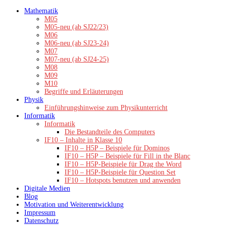
Zum
Mathematik
Inhalt
M05
springen
M05-neu (ab SJ22/23)
M06
M06-neu (ab SJ23-24)
M07
M07-neu (ab SJ24-25)
M08
M09
M10
Begriffe und Erläuterungen
Physik
Einführungshinweise zum Physikunterricht
Informatik
Informatik
Die Bestandteile des Computers
IF10 – Inhalte in Klasse 10
IF10 – H5P – Beispiele für Dominos
IF10 – H5P – Beispiele für Fill in the Blanc
IF10 – H5P-Beispiele für Drag the Word
IF10 – H5P-Beispiele für Question Set
IF10 – Hotspots benutzen und anwenden
Digitale Medien
Blog
Motivation und Weiterentwicklung
Impressum
Datenschutz