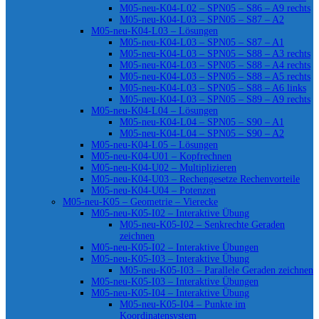
M05-neu-K04-L02 – SPN05 – S86 – A9 rechts
M05-neu-K04-L03 – SPN05 – S87 – A2
M05-neu-K04-L03 – Lösungen
M05-neu-K04-L03 – SPN05 – S87 – A1
M05-neu-K04-L03 – SPN05 – S88 – A3 rechts
M05-neu-K04-L03 – SPN05 – S88 – A4 rechts
M05-neu-K04-L03 – SPN05 – S88 – A5 rechts
M05-neu-K04-L03 – SPN05 – S88 – A6 links
M05-neu-K04-L03 – SPN05 – S89 – A9 rechts
M05-neu-K04-L04 – Lösungen
M05-neu-K04-L04 – SPN05 – S90 – A1
M05-neu-K04-L04 – SPN05 – S90 – A2
M05-neu-K04-L05 – Lösungen
M05-neu-K04-U01 – Kopfrechnen
M05-neu-K04-U02 – Multiplizieren
M05-neu-K04-U03 – Rechengesetze Rechenvorteile
M05-neu-K04-U04 – Potenzen
M05-neu-K05 – Geometrie – Vierecke
M05-neu-K05-I02 – Interaktive Übung
M05-neu-K05-I02 – Senkrechte Geraden
zeichnen
M05-neu-K05-I02 – Interaktive Übungen
M05-neu-K05-I03 – Interaktive Übung
M05-neu-K05-I03 – Parallele Geraden zeichnen
M05-neu-K05-I03 – Interaktive Übungen
M05-neu-K05-I04 – Interaktive Übung
M05-neu-K05-I04 – Punkte im
Koordinatensystem