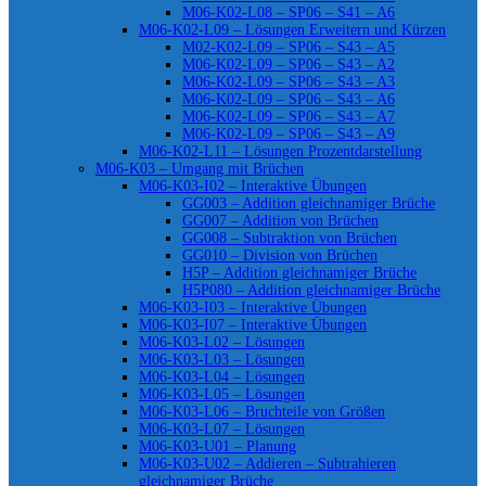
M06-K02-L08 – SP06 – S41 – A6
M06-K02-L09 – Lösungen Erweitern und Kürzen
M02-K02-L09 – SP06 – S43 – A5
M06-K02-L09 – SP06 – S43 – A2
M06-K02-L09 – SP06 – S43 – A3
M06-K02-L09 – SP06 – S43 – A6
M06-K02-L09 – SP06 – S43 – A7
M06-K02-L09 – SP06 – S43 – A9
M06-K02-L11 – Lösungen Prozentdarstellung
M06-K03 – Umgang mit Brüchen
M06-K03-I02 – Interaktive Übungen
GG003 – Addition gleichnamiger Brüche
GG007 – Addition von Brüchen
GG008 – Subtraktion von Brüchen
GG010 – Division von Brüchen
H5P – Addition gleichnamiger Brüche
H5P080 – Addition gleichnamiger Brüche
M06-K03-I03 – Interaktive Übungen
M06-K03-I07 – Interaktive Übungen
M06-K03-L02 – Lösungen
M06-K03-L03 – Lösungen
M06-K03-L04 – Lösungen
M06-K03-L05 – Lösungen
M06-K03-L06 – Bruchteile von Größen
M06-K03-L07 – Lösungen
M06-K03-U01 – Planung
M06-K03-U02 – Addieren – Subtrahieren
gleichnamiger Brüche