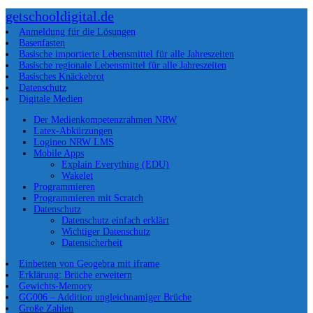
getschooldigital.de
Anmeldung für die Lösungen
Basenfasten
Basische importierte Lebensmittel für alle Jahreszeiten
Basische regionale Lebensmittel für alle Jahreszeiten
Basisches Knäckebrot
Datenschutz
Digitale Medien
Der Medienkompetenzrahmen NRW
Latex-Abkürzungen
Logineo NRW LMS
Mobile Apps
Explain Everything (EDU)
Wakelet
Programmieren
Programmieren mit Scratch
Datenschutz
Datenschutz einfach erklärt
Wichtiger Datenschutz
Datensicherheit
Einbetten von Geogebra mit iframe
Erklärung: Brüche erweitern
Gewichts-Memory
GG006 – Addition ungleichnamiger Brüche
Große Zahlen