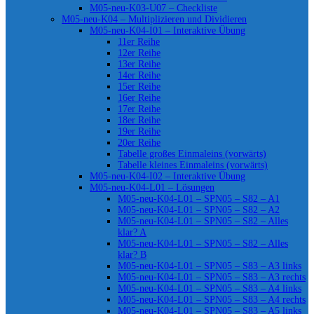
M05-neu-K03-U07 – Checkliste
M05-neu-K04 – Multiplizieren und Dividieren
M05-neu-K04-I01 – Interaktive Übung
11er Reihe
12er Reihe
13er Reihe
14er Reihe
15er Reihe
16er Reihe
17er Reihe
18er Reihe
19er Reihe
20er Reihe
Tabelle großes Einmaleins (vorwärts)
Tabelle kleines Einmaleins (vorwärts)
M05-neu-K04-I02 – Interaktive Übung
M05-neu-K04-L01 – Lösungen
M05-neu-K04-L01 – SPN05 – S82 – A1
M05-neu-K04-L01 – SPN05 – S82 – A2
M05-neu-K04-L01 – SPN05 – S82 – Alles
klar? A
M05-neu-K04-L01 – SPN05 – S82 – Alles
klar? B
M05-neu-K04-L01 – SPN05 – S83 – A3 links
M05-neu-K04-L01 – SPN05 – S83 – A3 rechts
M05-neu-K04-L01 – SPN05 – S83 – A4 links
M05-neu-K04-L01 – SPN05 – S83 – A4 rechts
M05-neu-K04-L01 – SPN05 – S83 – A5 links