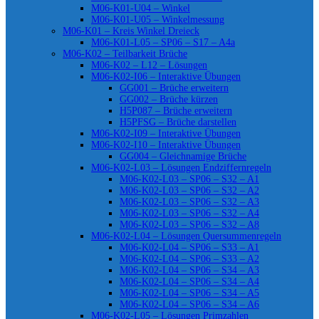
M06-K01-U04 – Winkel
M06-K01-U05 – Winkelmessung
M06-K01 – Kreis Winkel Dreieck
M06-K01-L05 – SP06 – S17 – A4a
M06-K02 – Teilbarkeit Brüche
M06-K02 – L12 – Lösungen
M06-K02-I06 – Interaktive Übungen
GG001 – Brüche erweitern
GG002 – Brüche kürzen
H5P087 – Brüche erweitern
H5PFSG – Brüche darstellen
M06-K02-I09 – Interaktive Übungen
M06-K02-I10 – Interaktive Übungen
GG004 – Gleichnamige Brüche
M06-K02-L03 – Lösungen Endziffernregeln
M06-K02-L03 – SP06 – S32 – A1
M06-K02-L03 – SP06 – S32 – A2
M06-K02-L03 – SP06 – S32 – A3
M06-K02-L03 – SP06 – S32 – A4
M06-K02-L03 – SP06 – S32 – A8
M06-K02-L04 – Lösungen Quersummenregeln
M06-K02-L04 – SP06 – S33 – A1
M06-K02-L04 – SP06 – S33 – A2
M06-K02-L04 – SP06 – S34 – A3
M06-K02-L04 – SP06 – S34 – A4
M06-K02-L04 – SP06 – S34 – A5
M06-K02-L04 – SP06 – S34 – A6
M06-K02-L05 – Lösungen Primzahlen