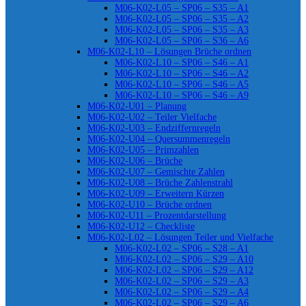
M06-K02-L05 – SP06 – S35 – A1
M06-K02-L05 – SP06 – S35 – A2
M06-K02-L05 – SP06 – S35 – A3
M06-K02-L05 – SP06 – S36 – A6
M06-K02-L10 – Lösungen Brüche ordnen
M06-K02-L10 – SP06 – S46 – A1
M06-K02-L10 – SP06 – S46 – A2
M06-K02-L10 – SP06 – S46 – A5
M06-K02-L10 – SP06 – S46 – A9
M06-K02-U01 – Planung
M06-K02-U02 – Teiler Vielfache
M06-K02-U03 – Endziffernregeln
M06-K02-U04 – Quersummenregeln
M06-K02-U05 – Primzahlen
M06-K02-U06 – Brüche
M06-K02-U07 – Gemischte Zahlen
M06-K02-U08 – Brüche Zahlenstrahl
M06-K02-U09 – Erweitern Kürzen
M06-K02-U10 – Brüche ordnen
M06-K02-U11 – Prozentdarstellung
M06-K02-U12 – Checkliste
M06-K02-L02 – Lösungen Teiler und Vielfache
M06-K02-L02 – SP06 – S28 – A1
M06-K02-L02 – SP06 – S29 – A10
M06-K02-L02 – SP06 – S29 – A12
M06-K02-L02 – SP06 – S29 – A3
M06-K02-L02 – SP06 – S29 – A4
M06-K02-L02 – SP06 – S29 – A6