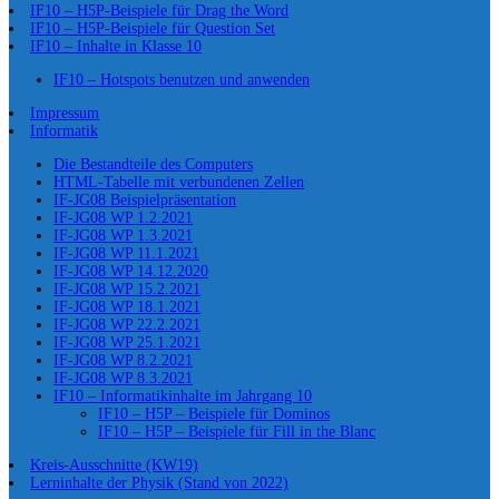
IF10 – H5P-Beispiele für Drag the Word
IF10 – H5P-Beispiele für Question Set
IF10 – Inhalte in Klasse 10
IF10 – Hotspots benutzen und anwenden
Impressum
Informatik
Die Bestandteile des Computers
HTML-Tabelle mit verbundenen Zellen
IF-JG08 Beispielpräsentation
IF-JG08 WP 1.2.2021
IF-JG08 WP 1.3.2021
IF-JG08 WP 11.1.2021
IF-JG08 WP 14.12.2020
IF-JG08 WP 15.2.2021
IF-JG08 WP 18.1.2021
IF-JG08 WP 22.2.2021
IF-JG08 WP 25.1.2021
IF-JG08 WP 8.2.2021
IF-JG08 WP 8.3.2021
IF10 – Informatikinhalte im Jahrgang 10
IF10 – H5P – Beispiele für Dominos
IF10 – H5P – Beispiele für Fill in the Blanc
Kreis-Ausschnitte (KW19)
Lerninhalte der Physik (Stand von 2022)