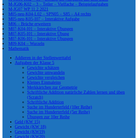
M-JG06-K02 – 3 – Teiler – Vielfache – Beispielaufgaben
M-JG07 WP 11.2.2021
M05-neu-K04-L02 – SPN05 – S85 – A4 rechts
M05-neu-K05-I07 – Interaktive Aufgabe
M06 – Brüche erweitern
M07-K04-I01 – Interaktive Übungen
M07-K05-I01 – Interaktive Übung
M07-K06-I01 – Interaktive Übungen
M09-K04 – Wurzeln
Mathematik
Addieren in der Stellenwerttafel
Aufgaben der Klasse 5
Gewichte schätzen
Gewichte umwandeln
Gewichte vergleichen
Kleines Einmaleins
Merkkärtchen zur Geometrie
Schriftliche Addition natürliche Zahlen lernen und üben
(Scratch)
Schriftliche Addition
Suche im Hunderterfeld (10er Reihe)
Suche im Hunderterfeld (5er Reihe)
Übungen zur 10er Reihe
Geld (KW 15)
Gewicht (KW 18)
Gewicht (KW19)
Gewicht (KW20)