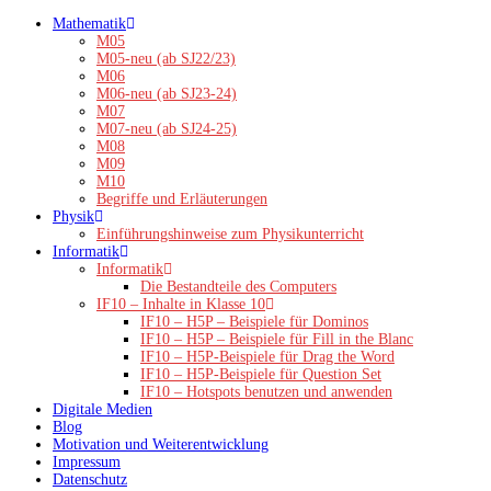
Zum
Mathematik
Inhalt
M05
springen
M05-neu (ab SJ22/23)
M06
M06-neu (ab SJ23-24)
M07
M07-neu (ab SJ24-25)
M08
M09
M10
Begriffe und Erläuterungen
Physik
Einführungshinweise zum Physikunterricht
Informatik
Informatik
Die Bestandteile des Computers
IF10 – Inhalte in Klasse 10
IF10 – H5P – Beispiele für Dominos
IF10 – H5P – Beispiele für Fill in the Blanc
IF10 – H5P-Beispiele für Drag the Word
IF10 – H5P-Beispiele für Question Set
IF10 – Hotspots benutzen und anwenden
Digitale Medien
Blog
Motivation und Weiterentwicklung
Impressum
Datenschutz