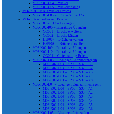
M06-K01-U04 – Winkel
M06-K01-U05 – Winkelmessung
M06-K01 – Kreis Winkel Dreieck
M06-K01-L05 – SP06 – S17 – A4a
M06-K02 – Teilbarkeit Brüche
M06-K02 – L12 – Lösungen
M06-K02-I06 – Interaktive Übungen
GG001 – Brüche erweitern
GG002 – Brüche kürzen
H5P087 – Brüche erweitern
H5PFSG – Brüche darstellen
M06-K02-I09 – Interaktive Übungen
M06-K02-I10 – Interaktive Übungen
GG004 – Gleichnamige Brüche
M06-K02-L03 – Lösungen Endziffernregeln
M06-K02-L03 – SP06 – S32 – A1
M06-K02-L03 – SP06 – S32 – A2
M06-K02-L03 – SP06 – S32 – A3
M06-K02-L03 – SP06 – S32 – A4
M06-K02-L03 – SP06 – S32 – A8
M06-K02-L04 – Lösungen Quersummenregeln
M06-K02-L04 – SP06 – S33 – A1
M06-K02-L04 – SP06 – S33 – A2
M06-K02-L04 – SP06 – S34 – A3
M06-K02-L04 – SP06 – S34 – A4
M06-K02-L04 – SP06 – S34 – A5
M06-K02-L04 – SP06 – S34 – A6
M06-K02-L05 – Lösungen Primzahlen