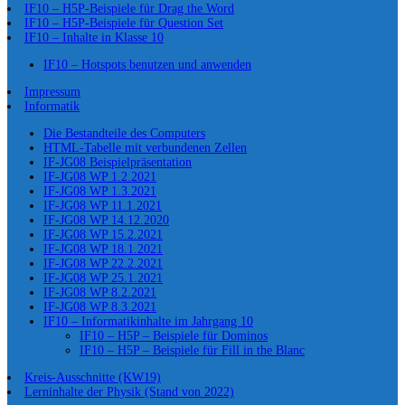
IF10 – H5P-Beispiele für Drag the Word
IF10 – H5P-Beispiele für Question Set
IF10 – Inhalte in Klasse 10
IF10 – Hotspots benutzen und anwenden
Impressum
Informatik
Die Bestandteile des Computers
HTML-Tabelle mit verbundenen Zellen
IF-JG08 Beispielpräsentation
IF-JG08 WP 1.2.2021
IF-JG08 WP 1.3.2021
IF-JG08 WP 11.1.2021
IF-JG08 WP 14.12.2020
IF-JG08 WP 15.2.2021
IF-JG08 WP 18.1.2021
IF-JG08 WP 22.2.2021
IF-JG08 WP 25.1.2021
IF-JG08 WP 8.2.2021
IF-JG08 WP 8.3.2021
IF10 – Informatikinhalte im Jahrgang 10
IF10 – H5P – Beispiele für Dominos
IF10 – H5P – Beispiele für Fill in the Blanc
Kreis-Ausschnitte (KW19)
Lerninhalte der Physik (Stand von 2022)