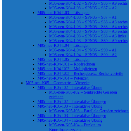
M05-neu-K04-L02 – SPN05 – S86 – A9 rechts
M05-neu-K04-L03 – SPN05 – S87 – A2
M05-neu-K04-L03 – Lösungen
M05-neu-K04-L03 – SPN05 – S87 – A1
M05-neu-K04-L03 – SPN05 – S88 – A3 rechts
M05-neu-K04-L03 – SPN05 – S88 – A4 rechts
M05-neu-K04-L03 – SPN05 – S88 – A5 rechts
M05-neu-K04-L03 – SPN05 – S88 – A6 links
M05-neu-K04-L03 – SPN05 – S89 – A9 rechts
M05-neu-K04-L04 – Lösungen
M05-neu-K04-L04 – SPN05 – S90 – A1
M05-neu-K04-L04 – SPN05 – S90 – A2
M05-neu-K04-L05 – Lösungen
M05-neu-K04-U01 – Kopfrechnen
M05-neu-K04-U02 – Multiplizieren
M05-neu-K04-U03 – Rechengesetze Rechenvorteile
M05-neu-K04-U04 – Potenzen
M05-neu-K05 – Geometrie – Vierecke
M05-neu-K05-I02 – Interaktive Übung
M05-neu-K05-I02 – Senkrechte Geraden
zeichnen
M05-neu-K05-I02 – Interaktive Übungen
M05-neu-K05-I03 – Interaktive Übung
M05-neu-K05-I03 – Parallele Geraden zeichnen
M05-neu-K05-I03 – Interaktive Übungen
M05-neu-K05-I04 – Interaktive Übung
M05-neu-K05-I04 – Punkte im
Koordinatensystem