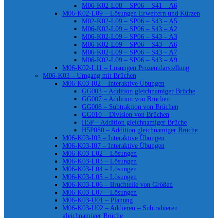
M06-K02-L08 – SP06 – S41 – A6
M06-K02-L09 – Lösungen Erweitern und Kürzen
M02-K02-L09 – SP06 – S43 – A5
M06-K02-L09 – SP06 – S43 – A2
M06-K02-L09 – SP06 – S43 – A3
M06-K02-L09 – SP06 – S43 – A6
M06-K02-L09 – SP06 – S43 – A7
M06-K02-L09 – SP06 – S43 – A9
M06-K02-L11 – Lösungen Prozentdarstellung
M06-K03 – Umgang mit Brüchen
M06-K03-I02 – Interaktive Übungen
GG003 – Addition gleichnamiger Brüche
GG007 – Addition von Brüchen
GG008 – Subtraktion von Brüchen
GG010 – Division von Brüchen
H5P – Addition gleichnamiger Brüche
H5P080 – Addition gleichnamiger Brüche
M06-K03-I03 – Interaktive Übungen
M06-K03-I07 – Interaktive Übungen
M06-K03-L02 – Lösungen
M06-K03-L03 – Lösungen
M06-K03-L04 – Lösungen
M06-K03-L05 – Lösungen
M06-K03-L06 – Bruchteile von Größen
M06-K03-L07 – Lösungen
M06-K03-U01 – Planung
M06-K03-U02 – Addieren – Subtrahieren
gleichnamiger Brüche