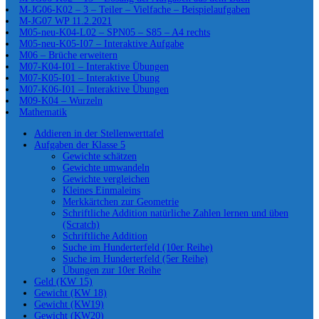
M-JG06-K02 – 3 – Teiler – Vielfache – Beispielaufgaben
M-JG07 WP 11.2.2021
M05-neu-K04-L02 – SPN05 – S85 – A4 rechts
M05-neu-K05-I07 – Interaktive Aufgabe
M06 – Brüche erweitern
M07-K04-I01 – Interaktive Übungen
M07-K05-I01 – Interaktive Übung
M07-K06-I01 – Interaktive Übungen
M09-K04 – Wurzeln
Mathematik
Addieren in der Stellenwerttafel
Aufgaben der Klasse 5
Gewichte schätzen
Gewichte umwandeln
Gewichte vergleichen
Kleines Einmaleins
Merkkärtchen zur Geometrie
Schriftliche Addition natürliche Zahlen lernen und üben
(Scratch)
Schriftliche Addition
Suche im Hunderterfeld (10er Reihe)
Suche im Hunderterfeld (5er Reihe)
Übungen zur 10er Reihe
Geld (KW 15)
Gewicht (KW 18)
Gewicht (KW19)
Gewicht (KW20)