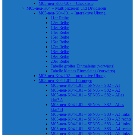
M05-neu-K03-U07 – Checkliste
M05-neu-K04 – Multiplizieren und Dividieren
M05-neu-K04-I01 – Interaktive Übung
11er Reihe
12er Reihe
13er Reihe
14er Reihe
15er Reihe
16er Reihe
17er Reihe
18er Reihe
19er Reihe
20er Reihe
Tabelle großes Einmaleins (vorwärts)
Tabelle kleines Einmaleins (vorwärts)
M05-neu-K04-I02 – Interaktive Übung
M05-neu-K04-L01 – Lösungen
M05-neu-K04-L01 – SPN05 – S82 – A1
M05-neu-K04-L01 – SPN05 – S82 – A2
M05-neu-K04-L01 – SPN05 – S82 – Alles
klar? A
M05-neu-K04-L01 – SPN05 – S82 – Alles
klar? B
M05-neu-K04-L01 – SPN05 – S83 – A3 links
M05-neu-K04-L01 – SPN05 – S83 – A3 rechts
M05-neu-K04-L01 – SPN05 – S83 – A4 links
M05-neu-K04-L01 – SPN05 – S83 – A4 rechts
M05-neu-K04-L01 – SPN05 – S83 – A5 links