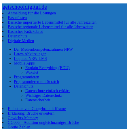
getschooldigital.de
Anmeldung für die Lösungen
Basenfasten
Basische importierte Lebensmittel für alle Jahreszeiten
Basische regionale Lebensmittel für alle Jahreszeiten
Basisches Knäckebrot
Datenschutz
Digitale Medien
Der Medienkompetenzrahmen NRW
Latex-Abkürzungen
Logineo NRW LMS
Mobile Apps
Explain Everything (EDU)
Wakelet
Programmieren
Programmieren mit Scratch
Datenschutz
Datenschutz einfach erklärt
Wichtiger Datenschutz
Datensicherheit
Einbetten von Geogebra mit iframe
Erklärung: Brüche erweitern
Gewichts-Memory
GG006 – Addition ungleichnamiger Brüche
Große Zahlen