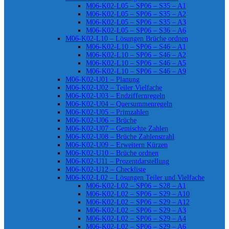
M06-K02-L05 – SP06 – S35 – A1
M06-K02-L05 – SP06 – S35 – A2
M06-K02-L05 – SP06 – S35 – A3
M06-K02-L05 – SP06 – S36 – A6
M06-K02-L10 – Lösungen Brüche ordnen
M06-K02-L10 – SP06 – S46 – A1
M06-K02-L10 – SP06 – S46 – A2
M06-K02-L10 – SP06 – S46 – A5
M06-K02-L10 – SP06 – S46 – A9
M06-K02-U01 – Planung
M06-K02-U02 – Teiler Vielfache
M06-K02-U03 – Endziffernregeln
M06-K02-U04 – Quersummenregeln
M06-K02-U05 – Primzahlen
M06-K02-U06 – Brüche
M06-K02-U07 – Gemischte Zahlen
M06-K02-U08 – Brüche Zahlenstrahl
M06-K02-U09 – Erweitern Kürzen
M06-K02-U10 – Brüche ordnen
M06-K02-U11 – Prozentdarstellung
M06-K02-U12 – Checkliste
M06-K02-L02 – Lösungen Teiler und Vielfache
M06-K02-L02 – SP06 – S28 – A1
M06-K02-L02 – SP06 – S29 – A10
M06-K02-L02 – SP06 – S29 – A12
M06-K02-L02 – SP06 – S29 – A3
M06-K02-L02 – SP06 – S29 – A4
M06-K02-L02 – SP06 – S29 – A6