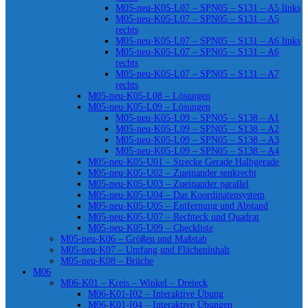
M05-neu-K05-L07 – SPN05 – S131 – A5 links
M05-neu-K05-L07 – SPN05 – S131 – A5
rechts
M05-neu-K05-L07 – SPN05 – S131 – A6 links
M05-neu-K05-L07 – SPN05 – S131 – A6
rechts
M05-neu-K05-L07 – SPN05 – S131 – A7
rechts
M05-neu-K05-L08 – Lösungen
M05-neu-K05-L09 – Lösungen
M05-neu-K05-L09 – SPN05 – S138 – A1
M05-neu-K05-L09 – SPN05 – S138 – A2
M05-neu-K05-L09 – SPN05 – S138 – A3
M05-neu-K05-L09 – SPN05 – S138 – A4
M05-neu-K05-U01 – Strecke Gerade Halbgerade
M05-neu-K05-U02 – Zueinander senkrecht
M05-neu-K05-U03 – Zueinander parallel
M05-neu-K05-U04 – Das Koordinatensystem
M05-neu-K05-U05 – Entfernung und Abstand
M05-neu-K05-U07 – Rechteck und Quadrat
M05-neu-K05-U09 – Checkliste
M05-neu-K06 – Größen und Maßstab
M05-neu-K07 – Umfang und Flächeninhalt
M05-neu-K08 – Brüche
M06
M06-K01 – Kreis – Winkel – Dreieck
M06-K01-I02 – Interaktive Übung
M06-K01-I04 – Interaktive Übungen