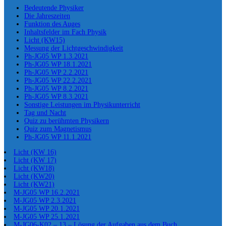
Bedeutende Physiker
Die Jahreszeiten
Funktion des Auges
Inhaltsfelder im Fach Physik
Licht (KW15)
Messung der Lichtgeschwindigkeit
Ph-JG05 WP 1.3.2021
Ph-JG05 WP 18.1.2021
Ph-JG05 WP 2.2.2021
Ph-JG05 WP 22.2.2021
Ph-JG05 WP 8.2.2021
Ph-JG05 WP 8.3.2021
Sonstige Leistungen im Physikunterricht
Tag und Nacht
Quiz zu berühmten Physikern
Quiz zum Magnetismus
Ph-JG05 WP 11.1.2021
Licht (KW 16)
Licht (KW 17)
Licht (KW18)
Licht (KW20)
Licht (KW21)
M-JG05 WP 16.2.2021
M-JG05 WP 2.3.2021
M-JG05 WP 20.1.2021
M-JG05 WP 25.1.2021
M-JG06-K02 – 13 – Lösung der Aufgaben aus dem Buch