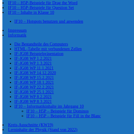
IF10 – H5P-Beispiele für Drag the Word
IF10 – H5P-Beispiele für Question Set
IF10 – Inhalte in Klasse 10
IF10 – Hotspots benutzen und anwenden
Impressum
Informatik
Die Bestandteile des Computers
HTML-Tabelle mit verbundenen Zellen
IF-JG08 Beispielpräsentation
IF-JG08 WP 1.2.2021
IF-JG08 WP 1.3.2021
IF-JG08 WP 11.1.2021
IF-JG08 WP 14.12.2020
IF-JG08 WP 15.2.2021
IF-JG08 WP 18.1.2021
IF-JG08 WP 22.2.2021
IF-JG08 WP 25.1.2021
IF-JG08 WP 8.2.2021
IF-JG08 WP 8.3.2021
IF10 – Informatikinhalte im Jahrgang 10
IF10 – H5P – Beispiele für Dominos
IF10 – H5P – Beispiele für Fill in the Blanc
Kreis-Ausschnitte (KW19)
Lerninhalte der Physik (Stand von 2022)