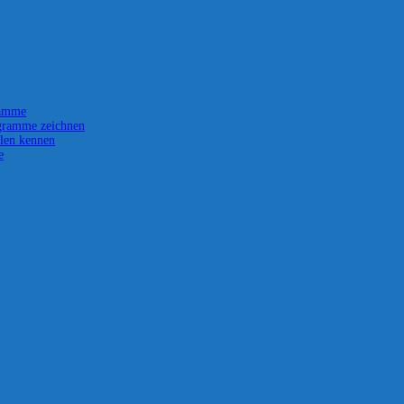
ramme
gramme zeichnen
len kennen
e