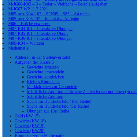
M-JG06-K02 – 3 – Teiler – Vielfache – Beispielaufgaben
M-JG07 WP 11.2.2021
M05-neu-K04-L02 – SPN05 – S85 – A4 rechts
M05-neu-K05-I07 – Interaktive Aufgabe
M06 – Brüche erweitern
M07-K04-I01 – Interaktive Übungen
M07-K05-I01 – Interaktive Übung
M07-K06-I01 – Interaktive Übungen
M09-K04 – Wurzeln
Mathematik
Addieren in der Stellenwerttafel
Aufgaben der Klasse 5
Gewichte schätzen
Gewichte umwandeln
Gewichte vergleichen
Kleines Einmaleins
Merkkärtchen zur Geometrie
Schriftliche Addition natürliche Zahlen lernen und üben (Scrat
Schriftliche Addition
Suche im Hunderterfeld (10er Reihe)
Suche im Hunderterfeld (5er Reihe)
Übungen zur 10er Reihe
Geld (KW 15)
Gewicht (KW 18)
Gewicht (KW19)
Gewicht (KW20)
Kompetenzen in Mathematik