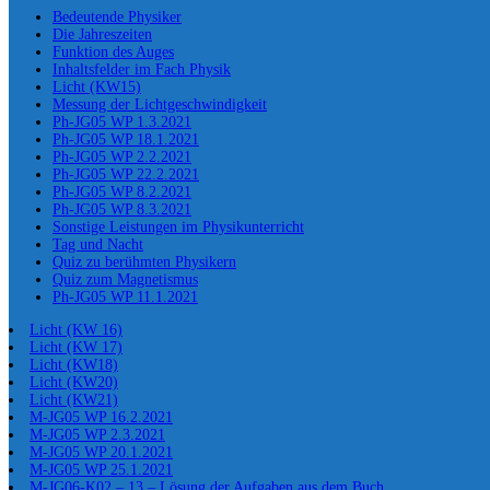
Bedeutende Physiker
Die Jahreszeiten
Funktion des Auges
Inhaltsfelder im Fach Physik
Licht (KW15)
Messung der Lichtgeschwindigkeit
Ph-JG05 WP 1.3.2021
Ph-JG05 WP 18.1.2021
Ph-JG05 WP 2.2.2021
Ph-JG05 WP 22.2.2021
Ph-JG05 WP 8.2.2021
Ph-JG05 WP 8.3.2021
Sonstige Leistungen im Physikunterricht
Tag und Nacht
Quiz zu berühmten Physikern
Quiz zum Magnetismus
Ph-JG05 WP 11.1.2021
Licht (KW 16)
Licht (KW 17)
Licht (KW18)
Licht (KW20)
Licht (KW21)
M-JG05 WP 16.2.2021
M-JG05 WP 2.3.2021
M-JG05 WP 20.1.2021
M-JG05 WP 25.1.2021
M-JG06-K02 – 13 – Lösung der Aufgaben aus dem Buch