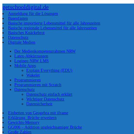
getschooldigital.de
Anmeldung für die Lösungen
Basenfasten
Basische importierte Lebensmittel für alle Jahreszeiten
Basische regionale Lebensmittel für alle Jahreszeiten
Basisches Knäckebrot
Datenschutz
Digitale Medien
Der Medienkompetenzrahmen NRW
Latex-Abkürzungen
Logineo NRW LMS
Mobile Apps
Explain Everything (EDU)
Wakelet
Programmieren
Programmieren mit Scratch
Datenschutz
Datenschutz einfach erklärt
Wichtiger Datenschutz
Datensicherheit
Einbetten von Geogebra mit iframe
Erklärung: Brüche erweitern
Gewichts-Memory
GG006 – Addition ungleichnamiger Brüche
Große Zahlen