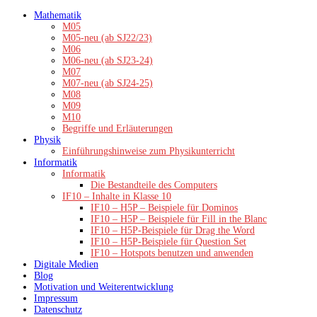
Zum
Mathematik
Inhalt
M05
springen
M05-neu (ab SJ22/23)
M06
M06-neu (ab SJ23-24)
M07
M07-neu (ab SJ24-25)
M08
M09
M10
Begriffe und Erläuterungen
Physik
Einführungshinweise zum Physikunterricht
Informatik
Informatik
Die Bestandteile des Computers
IF10 – Inhalte in Klasse 10
IF10 – H5P – Beispiele für Dominos
IF10 – H5P – Beispiele für Fill in the Blanc
IF10 – H5P-Beispiele für Drag the Word
IF10 – H5P-Beispiele für Question Set
IF10 – Hotspots benutzen und anwenden
Digitale Medien
Blog
Motivation und Weiterentwicklung
Impressum
Datenschutz